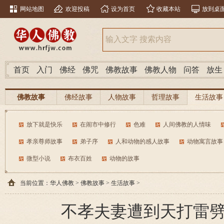
网站地图
欢迎投稿
设为首页
收藏本站
放到桌
首页
入门
佛经
佛咒
佛教故事
佛教人物
问答
放生
佛教故事
佛经故事
人物故事
哲理故事
生活故事
放下就是快乐
在闹市中修行
色难
人间佛教的人情味
孝亲尊师故事
弟子序
人和动物的感人故事
动物寓言故事
微型小说
布衣百姓
动物的故事
当前位置：
华人佛教
>
佛教故事
>
生活故事
>
不孝夫妻遭到天打雷