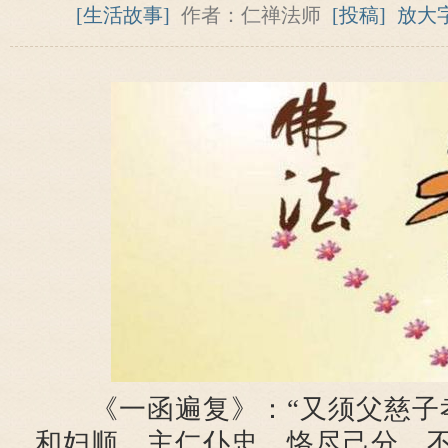
[生活故事]
作者：仁禅法师
[投稿]
放大
《一函遍复》：“又须父慈子
和妇顺，主仁仆忠，恪尽己分。