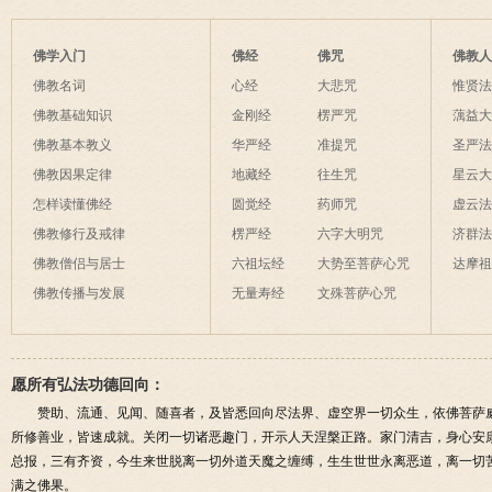
佛学入门
佛经
佛咒
佛教
佛教名词
心经
大悲咒
惟贤
佛教基础知识
金刚经
楞严咒
蕅益
佛教基本教义
华严经
准提咒
圣严
佛教因果定律
地藏经
往生咒
星云
怎样读懂佛经
圆觉经
药师咒
虚云
佛教修行及戒律
楞严经
六字大明咒
济群
佛教僧侣与居士
六祖坛经
大势至菩萨心咒
达摩
佛教传播与发展
无量寿经
文殊菩萨心咒
愿所有弘法功德回向：
赞助、流通、见闻、随喜者，及皆悉回向尽法界、虚空界一切众生，依佛菩萨
所修善业，皆速成就。关闭一切诸恶趣门，开示人天涅槃正路。家门清吉，身心安
总报，三有齐资，今生来世脱离一切外道天魔之缠缚，生生世世永离恶道，离一切
满之佛果。