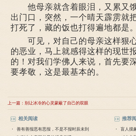
他母亲就含着眼泪，又累又饿
出门口，突然，一个晴天霹雳就
打死了，藏的饭也打得遍地都是
可见，对自己的母亲这样狠心
的恶业，马上就感得这样的现世
的！对我们学佛人来说，首先要
要孝敬，这是最基本的。
上一篇：
别让冰冷的心灵蒙蔽了自己的双眼
相关阅读
推荐
善有善报恶有恶报，不是不报时辰未到
盲人摸