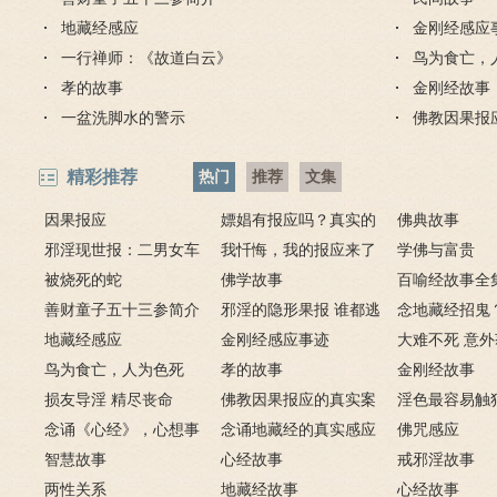
地藏经感应
金刚经感应
一行禅师：《故道白云》
鸟为食亡，
孝的故事
金刚经故事
一盆洗脚水的警示
佛教因果报
精彩推荐
热门
推荐
文集
因果报应
嫖娼有报应吗？真实的
佛典故事
邪淫现世报：二男女车
嫖娼报应
我忏悔，我的报应来了
学佛与富贵
上纵欲酿车祸被烧死
被烧死的蛇
－淫人妻者，妻淫人
佛学故事
百喻经故事全
善财童子五十三参简介
邪淫的隐形果报 谁都逃
念地藏经招鬼
地藏经感应
不掉
金刚经感应事迹
地藏经的请进
大难不死 意
鸟为食亡，人为色死
孝的故事
致富的特异功
金刚经故事
损友导淫 精尽丧命
佛教因果报应的真实案
淫色最容易触
念诵《心经》，心想事
例
念诵地藏经的真实感应
淫欲心难清静
佛咒感应
成
智慧故事
六则
心经故事
戒邪淫故事
两性关系
地藏经故事
心经故事