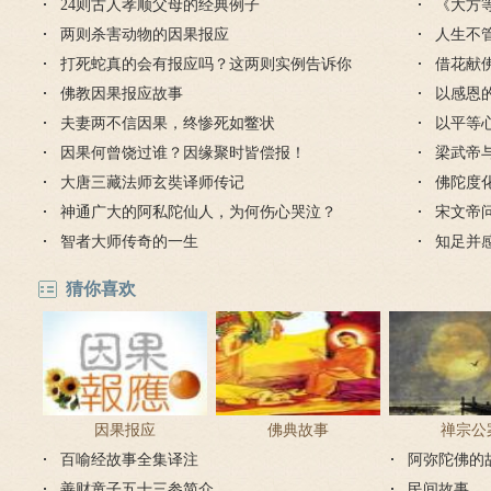
24则古人孝顺父母的经典例子
《大方
两则杀害动物的因果报应
人生不
打死蛇真的会有报应吗？这两则实例告诉你
对待
借花献
佛教因果报应故事
灯佛
以感恩
夫妻两不信因果，终惨死如鳖状
以平等
因果何曾饶过谁？因缘聚时皆偿报！
梁武帝
大唐三藏法师玄奘译师传记
是哪个
佛陀度
神通广大的阿私陀仙人，为何伤心哭泣？
宋文帝
智者大师传奇的一生
知足并
猜你喜欢
因果报应
佛典故事
禅宗公
百喻经故事全集译注
阿弥陀佛的
善财童子五十三参简介
民间故事