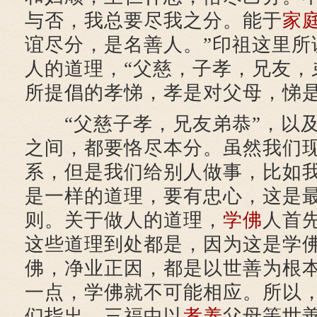
与否，我总要尽我之分。能于
家
谊尽分，是名善人。”印祖这里所
人的道理，“父慈，子孝，兄友，
所提倡的孝悌，孝是对父母，悌
“父慈子孝，兄友弟恭”，以及
之间，都要恪尽本分。虽然我们
系，但是我们给别人做事，比如
是一样的道理，要有忠心，这是
则。关于做人的道理，
学佛
人首
这些道理到处都是，因为这是学
佛，净业正因，都是以世善为根
一点，学佛就不可能相应。所以
们指出，三福中以
孝养
父母等世