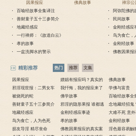
因果报应
佛典故事
禅宗公
百喻经故事全集译注
阿弥陀佛的
善财童子五十三参简介
民间故事
地藏经感应
金刚经感应
一行禅师：《故道白云》
鸟为食亡，
孝的故事
金刚经故事
一盆洗脚水的警示
佛教因果报
精彩推荐
热门
推荐
文集
因果报应
嫖娼有报应吗？真实的
佛典故事
邪淫现世报：二男女车
嫖娼报应
我忏悔，我的报应来了
学佛与富贵
上纵欲酿车祸被烧死
被烧死的蛇
－淫人妻者，妻淫人
佛学故事
百喻经故事全
善财童子五十三参简介
邪淫的隐形果报 谁都逃
念地藏经招鬼
地藏经感应
不掉
金刚经感应事迹
地藏经的请进
大难不死 意
鸟为食亡，人为色死
孝的故事
致富的特异功
金刚经故事
损友导淫 精尽丧命
佛教因果报应的真实案
淫色最容易触