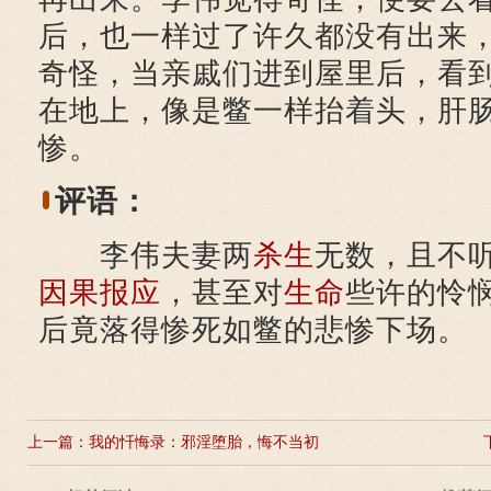
后，也一样过了许久都没有出来
奇怪，当亲戚们进到屋里后，看
在地上，像是鳖一样抬着头，肝
惨。
评语：
李伟夫妻两
杀生
无数，且不
因果报应
，甚至对
生命
些许的怜
后竟落得惨死如鳖的悲惨下场。
上一篇：
我的忏悔录：邪淫堕胎，悔不当初