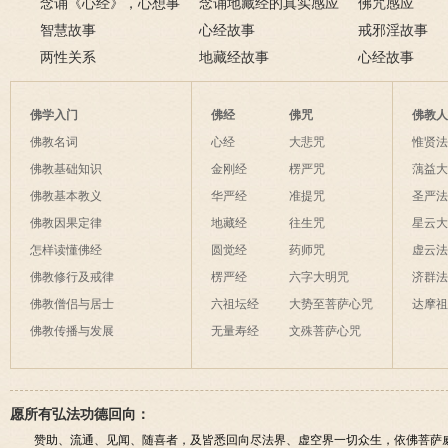
念诵《心经》，心想事
例
念诵地藏经的真实感应
淫欲心难清静
佛咒感应
成
智慧故事
六则
心经故事
戒邪淫故事
两性关系
地藏经故事
心经故事
佛学入门
佛经
佛咒
佛教
佛教名词
心经
大悲咒
惟贤
佛教基础知识
金刚经
楞严咒
蕅益
佛教基本教义
华严经
准提咒
圣严
佛教因果定律
地藏经
往生咒
星云
怎样读懂佛经
圆觉经
药师咒
虚云
佛教修行及戒律
楞严经
六字大明咒
济群
佛教僧侣与居士
六祖坛经
大势至菩萨心咒
达摩
佛教传播与发展
无量寿经
文殊菩萨心咒
愿所有弘法功德回向：
赞助、流通、见闻、随喜者，及皆悉回向尽法界、虚空界一切众生，依佛菩萨