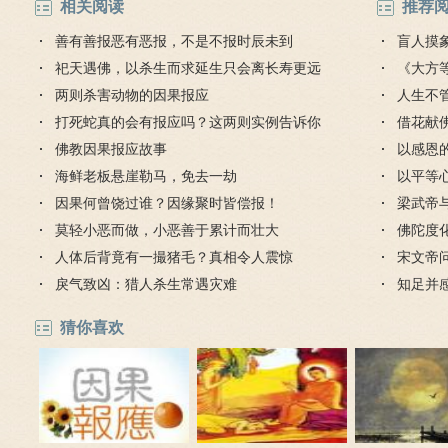
相关阅读
推荐
善有善报恶有恶报，不是不报时辰未到
盲人摸
祀天遇佛，以杀生而求延生只会离长寿更远
《大方
两则杀害动物的因果报应
人生不
打死蛇真的会有报应吗？这两则实例告诉你
对待
借花献
佛教因果报应故事
灯佛
以感恩
海鲜老板悬崖勒马，免去一劫
以平等
因果何曾饶过谁？因缘聚时皆偿报！
梁武帝
莫轻小恶而做，小恶善于累计而壮大
是哪个
佛陀度
人体后背竟有一撮猪毛？真相令人震惊
宋文帝
戾气致凶：猎人杀生常遇灾难
知足并
猜你喜欢