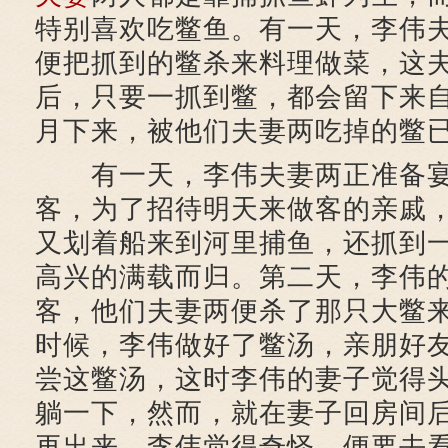
特别喜欢吃鳖鱼。有一天，李伟
便把抓到的鳖杀来料理做菜，这
后，只要一抓到鳖，都会留下来
月下来，被他们夫妻两吃掉的鳖
有一天，李伟夫妻两正准备宴
客，为了招待明天来做客的亲戚
又划着船来到河里捕鱼，还抓到
高兴的满载而归。第二天，李伟
客，他们夫妻两便杀了那只大鳖
时候，李伟做好了鳖汤，亲朋好
尝这鳖汤，这时李伟的妻子觉得
躺一下，然而，就在妻子回房间
再出来。李伟觉得奇怪，便要去