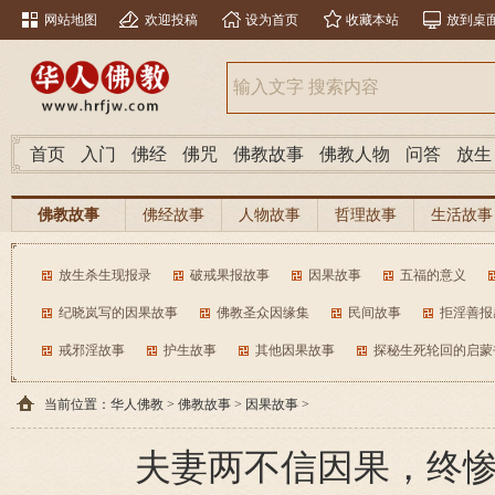
网站地图
欢迎投稿
设为首页
收藏本站
放到桌
首页
入门
佛经
佛咒
佛教故事
佛教人物
问答
放生
佛教故事
佛经故事
人物故事
哲理故事
生活故事
放生杀生现报录
破戒果报故事
因果故事
五福的意义
纪晓岚写的因果故事
佛教圣众因缘集
民间故事
拒淫善报
戒邪淫故事
护生故事
其他因果故事
探秘生死轮回的启蒙
当前位置：
华人佛教
>
佛教故事
>
因果故事
>
夫妻两不信因果，终