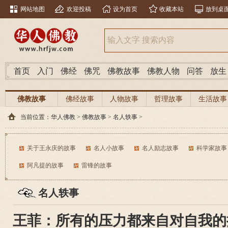
网站地图
欢迎投稿
设为首页
收藏本站
放到桌
首页
入门
佛经
佛咒
佛教故事
佛教人物
问答
放生
佛教故事
佛经故事
人物故事
哲理故事
生活故事
当前位置：
华人佛教
>
佛教故事
>
名人轶事
>
关于王永庆的故事
名人小故事
名人励志故事
科学家故事
阿凡提的故事
雷锋的故事
名人轶事
王菲：所有的压力都来自对自我的