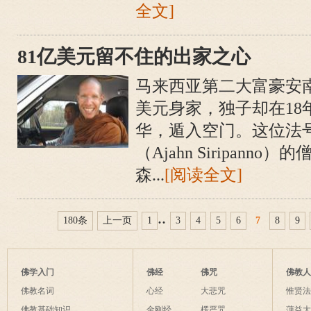
全文]
81亿美元留不住的出家之心
马来西亚第二大富豪安南
美元身家，独子却在18
华，遁入空门。这位法
（Ajahn Siripann
森...
[阅读全文]
..
180条
上一页
1
3
4
5
6
7
8
9
佛学入门
佛经
佛咒
佛教
佛教名词
心经
大悲咒
惟贤
佛教基础知识
金刚经
楞严咒
蕅益