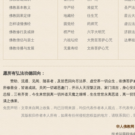
佛教基本教义
华严经
准提咒
圣严
佛教因果定律
地藏经
往生咒
星云
怎样读懂佛经
圆觉经
药师咒
虚云
佛教修行及戒律
楞严经
六字大明咒
济群
佛教僧侣与居士
六祖坛经
大势至菩萨心咒
达摩
佛教传播与发展
无量寿经
文殊菩萨心咒
愿所有弘法功德回向：
赞助、流通、见闻、随喜者，及皆悉回向尽法界、虚空界一切众生，依佛菩萨
所修善业，皆速成就。关闭一切诸恶趣门，开示人天涅槃正路。家门清吉，身心安
总报，三有齐资，今生来世脱离一切外道天魔之缠缚，生生世世永离恶道，离一切
满之佛果。
免责声明：
文章来自网上收集，均已注明来源，均仅代表作者本人观点，不代表华
其版权归作者本人所有，如果有任何侵犯您权益的地方，请联系我们，
华人佛教网
技术问题联络