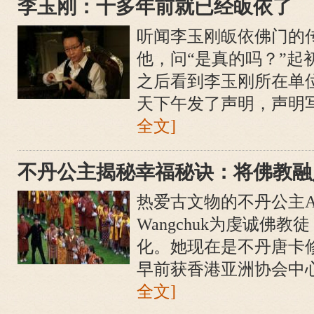
李玉刚：十多年前就已经皈依了
听闻李玉刚皈依佛门的
他，问“是真的吗？”起
之后看到李玉刚所在单
天下午发了声明，声明写道
全文]
不丹公主揭秘幸福秘诀：将佛教融
热爱古文物的不丹公主Ashi K
Wangchuk为虔诚佛
化。她现在是不丹唐卡
早前获香港亚洲协会中心
全文]