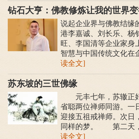
钻石大亨：佛教修炼让我的世界变
说起企业界与佛教结缘
港李嘉诚、刘长乐、杨
旺、李国清等企业家身
智慧与中国传统文化在企
读全文]
苏东坡的三世佛缘
元丰七年，苏辙正好
省聪两位禅师同游。一
迎接五祖戒禅师。次日
同样的梦。 第二天，就
读全文]