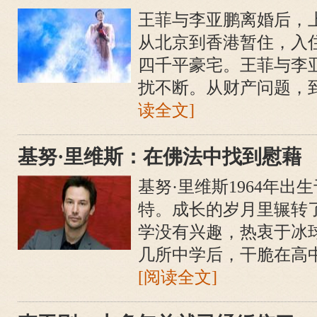
王菲与李亚鹏离婚后，
从北京到香港暂住，入
四千平豪宅。王菲与李
扰不断。从财产问题，到
读全文]
基努·里维斯：在佛法中找到慰藉
基努·里维斯1964年出
特。成长的岁月里辗转
学没有兴趣，热衷于冰
几所中学后，干脆在高中
[阅读全文]