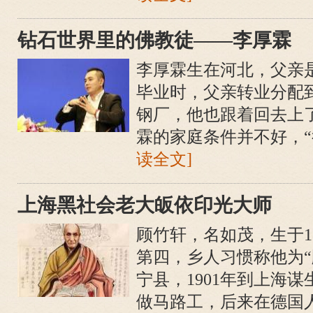
钻石世界里的佛教徒——李厚霖
李厚霖生在河北，父亲
毕业时，父亲转业分配
钢厂，他也跟着回去上
霖的家庭条件并不好，“很
读全文]
上海黑社会老大皈依印光大师
顾竹轩，名如茂，生于1
第四，乡人习惯称他为“
宁县，1901年到上海
做马路工，后来在德国人