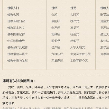
佛学入门
佛经
佛咒
佛教
佛教名词
心经
大悲咒
惟贤
佛教基础知识
金刚经
楞严咒
蕅益
佛教基本教义
华严经
准提咒
圣严
佛教因果定律
地藏经
往生咒
星云
怎样读懂佛经
圆觉经
药师咒
虚云
佛教修行及戒律
楞严经
六字大明咒
济群
佛教僧侣与居士
六祖坛经
大势至菩萨心咒
达摩
佛教传播与发展
无量寿经
文殊菩萨心咒
愿所有弘法功德回向：
赞助、流通、见闻、随喜者，及皆悉回向尽法界、虚空界一切众生，依佛菩萨
所修善业，皆速成就。关闭一切诸恶趣门，开示人天涅槃正路。家门清吉，身心安
总报，三有齐资，今生来世脱离一切外道天魔之缠缚，生生世世永离恶道，离一切
满之佛果。
免责声明：
文章来自网上收集，均已注明来源，均仅代表作者本人观点，不代表华