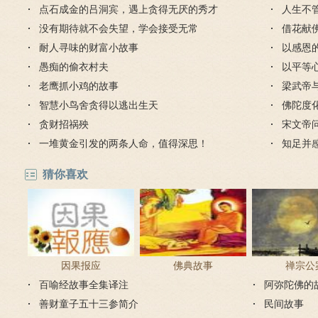
点石成金的吕洞宾，遇上贪得无厌的秀才
人生不
没有期待就不会失望，学会接受无常
对待
借花献
耐人寻味的财富小故事
灯佛
以感恩
愚痴的偷衣村夫
以平等
老鹰抓小鸡的故事
梁武帝
智慧小鸟舍贪得以逃出生天
是哪个
佛陀度
贪财招祸殃
宋文帝
一堆黄金引发的两条人命，值得深思！
知足并
猜你喜欢
因果报应
佛典故事
禅宗公
百喻经故事全集译注
阿弥陀佛的
善财童子五十三参简介
民间故事