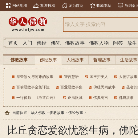
网站地图
欢迎投稿
设为首页
收藏本站
放到桌
首页
入门
佛经
佛咒
佛教故事
佛教人物
问答
放生
佛教故事
佛经故事
人物故事
哲理故事
生活故事
摩登伽女与阿难的故事
智言慧语
国王拒美人
大德讲故事
百喻经故事全集译注
百业经故事集
佛经民间故事
圣者的
一行禅师：《故道白云》
正法眼藏
佛典寓言
佛典故事
当前位置：
华人佛教
>
佛教故事
>
佛经故事
>
比丘贪恋爱欲忧愁生病，佛