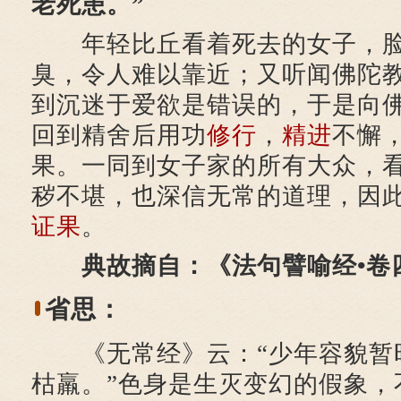
老死患。”
年轻比丘看着死去的女子，脸
臭，令人难以靠近；又听闻佛陀
到沉迷于爱欲是错误的，于是向
回到精舍后用功
修行
，
精进
不懈
果。一同到女子家的所有大众，
秽不堪，也深信无常的道理，因
证果
。
典故摘自：《法句譬喻经•卷
省思：
《无常经》云：“少年容貌暂
枯羸。”色身是生灭变幻的假象，