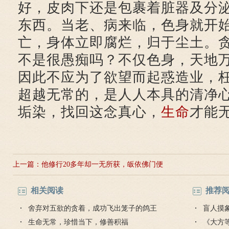
好，皮肉下还是包裹着脏器及分
东西。当老、病来临，色身就开
亡，身体立即腐烂，归于尘土。
不是很愚痴吗？不仅色身，天地
因此不应为了欲望而起惑造业，
超越无常的，是人人本具的清净
垢染，找回这念真心，
生命
才能
上一篇：
他修行20多年却一无所获，皈依佛门便
证得罗汉果
相关阅读
推荐
舍弃对五欲的贪着，成功飞出笼子的鸽王
盲人摸
生命无常，珍惜当下，修善积福
《大方