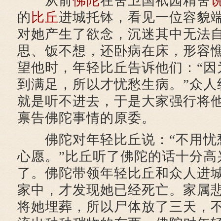
从前
佛陀
在舍卫国祇园精舍
的
比丘
进城托钵，看见一位容貌
对她产生了欲念，沉迷其中无法
思、饭不想，还卧病在床，形容
望他时，年轻比丘告诉他们：“因
到满足，所以才忧愁生病。”众人
就是听不进去，于是大家强行将
禀告佛陀事情的原委。
佛陀对年轻比丘说：“不用忧
心愿。”比丘听了佛陀的话十分高
了。佛陀带领年轻比丘和众人进
家中，才发现她已经死亡。家属
将她埋葬，所以尸体放了三天，