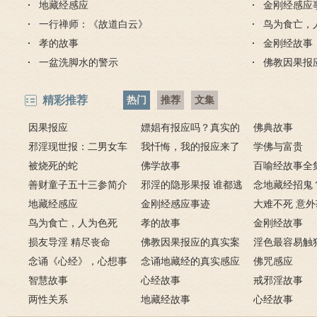
地藏经感应
金刚经感应
一行禅师：《故道白云》
鸟为食亡，
孝的故事
金刚经故事
一盆洗脚水的警示
佛教因果报
精彩推荐
热门
推荐
文集
因果报应
嫖娼有报应吗？真实的
佛典故事
邪淫现世报：二男女车
嫖娼报应
我忏悔，我的报应来了
学佛与富贵
上纵欲酿车祸被烧死
被烧死的蛇
－淫人妻者，妻淫人
佛学故事
百喻经故事全
善财童子五十三参简介
邪淫的隐形果报 谁都逃
念地藏经招鬼
地藏经感应
不掉
金刚经感应事迹
地藏经的请进
大难不死 意
鸟为食亡，人为色死
孝的故事
致富的特异功
金刚经故事
损友导淫 精尽丧命
佛教因果报应的真实案
淫色最容易触
念诵《心经》，心想事
例
念诵地藏经的真实感应
淫欲心难清静
佛咒感应
成
智慧故事
六则
心经故事
戒邪淫故事
两性关系
地藏经故事
心经故事