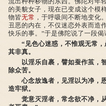
流出种种秽物的东西。佛陀对年轻
的美貌女子，现在已变成这个模
物皆
无常
，于呼吸间不断地变化
丑恶的内在，不仅迷恋外表而造
快乐的事。”于是佛陀说了一段偈
“见色心迷惑，不惟观无常，
其非真。
以淫乐自裹，譬如蚕作茧，智
除众苦。
心念放逸者，见淫以为净，恩
造牢狱。
觉意灭淫者，常念欲不净，从