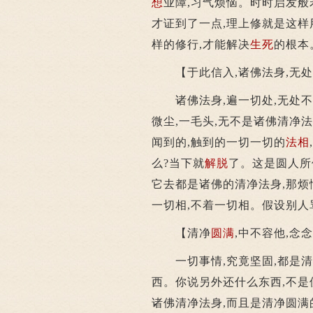
想
业障,习气烦恼。时时启发般
才证到了一点,理上修就是这样
样的修行,才能解决
生死
的根本
【于此信入,诸佛法身,无处
诸佛法身,遍一切处,无处不在
微尘,一毛头,无不是诸佛清净法
闻到的,触到的一切一切的
法相
么?当下就
解脱
了。这是圆人所
它去都是诸佛的清净法身,那烦
一切相,不着一切相。假设别人
【清净
圆满
,中不容他,念
一切事情,究竟坚固,都是清
西。你说另外还什么东西,不是
诸佛清净法身,而且是清净圆满