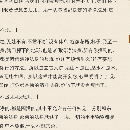
若智慧扫荡,当我们的业障烦恼,消的差不多了,我们的心
用般若智慧去启用。见一切事物都是佛的清净法身,这
。
不现。】
,无处不有,不常不断,没有休息,就像花瓶,杯子,乃至一
身,我们脚下的地球,也是诸佛清净法身,所有你摸到的,
,都是诸佛清净法身的显现,你还有烦恼生么?还有妄想
修行的方法。所以过去古人讲,见山不是山,见水不是水,
恼无处生啊。所以这样才能离开妄念,心里明明了了,见
骂你,打你都是佛的清净法身,你当下就没有烦恼了。
念不迷,心心无所。】
净的,都是圆满的,其中不允许有任何知见、分别和东
佛的法身,那佛的法身就缺了一块,一切的事事物物都是
的,中不容他,一切不能夹杂。