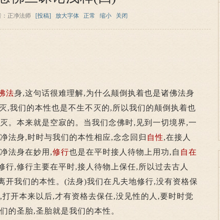
者：正净法师
[投稿]
放大字体
正常
缩小
关闭
】
佛法
身,这句话很难理解,为什么颠倒执着也是诸佛法身
灭,我们的本性也是不生不灭的,所以我们的颠倒执着也
随灭。本来就是空寂的。当我们念佛时,见到一切境界,一
清净法身,时时与我们的本性相应,念念回归
自性
,在接人
净法身在妙用,
修行
也是在平时接人待物上用功,自
自在
修行,修行主要在平时,接人待物上保任,所以过去古人
离开我们的本性。(法身)我们在凡夫地修行,没有资格保
,打开本来以后,才有资格去保任,没见性的人,要时时觉
我们的圣胎,圣胎就是我们的本性。