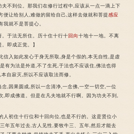
功夫不到位。那我们在修行过程中,应该从一点一滴上下
方便让给别人,难做的留给自己,这样去做就和菩提
感应
果有我就不是菩提心。
。于法无所住。历十住十行十
回向
十地十一地。不离
提。即成正觉。】
信入如此发心于身无所取,身是个假的,本无自性,是虚
那是有为法是外道,不了生死,于法也不应该住,佛法也得
生,本自寂灭,所以不应该取法而修。
因果圆成,所以一念清净,一念佛,一空一切空,一位
次,即成佛道。但是在凡夫地就不行啊。因为功夫不到,
性的人初住十行位和十回向位,也是不行的。这是贤位小
,三年五年过去,古人见性,要牧牛三、五年,然后才能去