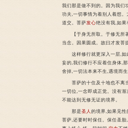
我们那是做不到的。因为我们
功夫,一切事情为着别人着想。
道交。菩萨
发心
绝没有我,如
【于身无所取。于修无所著
当念。因果圆成。故曰才发菩
这样修行就更深入一层,如此
妄的,我们修行不应着住身体,
舍掉,一切法本来不生,遇境而
菩萨的十住及十地也不离当念,
一切位,一念即成正觉。没有渐
不能达到无修无证的境界。
那是
圣人
的境界,如果见
菩萨,还要时时保任。保任圣胎