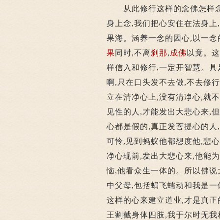
从此修行这样的念佛怎样念呢
身上念,我们把心安住在法身上
果海。涵养一念的因心,以一念
果
同时,不离
刹那
,
成佛
以竟。这
样信入和修行,一定开智慧。具
啊,只在口头发不去做,不去修
立在清净心上,没有清净心,就
见性的人,才能发出大悲心来,
心都是假的,真正发菩提心的人
可怜,见到蚂蚁他都想度他,悲
净心现前,发出大悲心来,他能为
恼,他看众生一体的。所以佛说
中父母,包括蜎飞蠕动和我是一
这样的心来建立道业,才是真
王割截身体四肢,我于尔时无我相