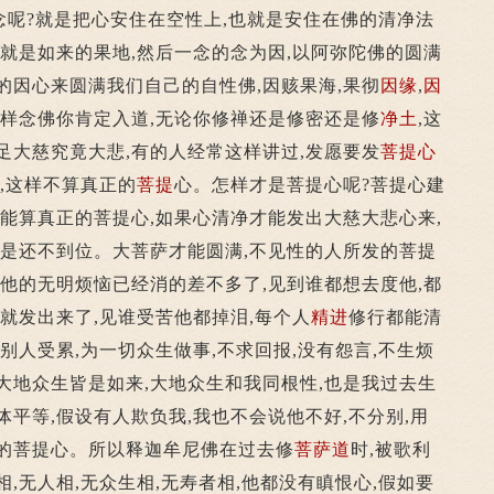
?就是把心安住在空性上,也就是安住在佛的清净法
,就是如来的果地,然后一念的念为因,以阿弥陀佛的圆满
的因心来圆满我们自己的自性佛,因赅果海,果彻
因缘
,
因
样念佛你肯定入道,无论你修禅还是修密还是修
净土
,这
足大慈究竟大悲,有的人经常这样讲过,发愿要发
菩提心
行,这样不算真正的
菩提
心。怎样才是菩提心呢?菩提心建
不能算真正的菩提心,如果心清净才能发出大慈大悲心来,
但是还不到位。大菩萨才能圆满,不见性的人所发的菩提
,他的无明烦恼已经消的差不多了,见到谁都想去度他,都
心就发出来了,见谁受苦他都掉泪,每个人
精进
修行都能清
别人受累,为一切众生做事,不求回报,没有怨言,不生烦
大地众生皆是如来,大地众生和我同根性,也是我过去生
体平等,假设有人欺负我,我也不会说他不好,不分别,用
正的菩提心。所以释迦牟尼佛在过去修
菩萨道
时,被歌利
,无人相,无众生相,无寿者相,他都没有瞋恨心,假如要