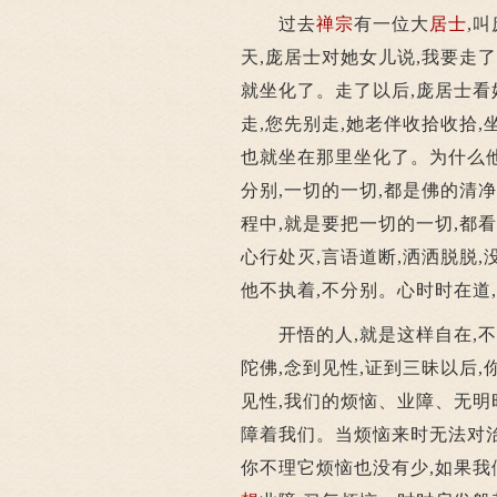
过去
禅宗
有一位大
居士
,
天,庞居士对她女儿说,我要走了
就坐化了。走了以后,庞居士看
走,您先别走,她老伴收拾收拾
也就坐在那里坐化了。为什么他
分别,一切的一切,都是佛的清
程中,就是要把一切的一切,都
心行处灭,言语道断,洒洒脱脱,
他不执着,不分别。心时时在道
开悟的人,就是这样自在,不
陀佛,念到见性,证到三昧以后,
见性,我们的烦恼、业障、无明
障着我们。当烦恼来时无法对治
你不理它烦恼也没有少,如果我