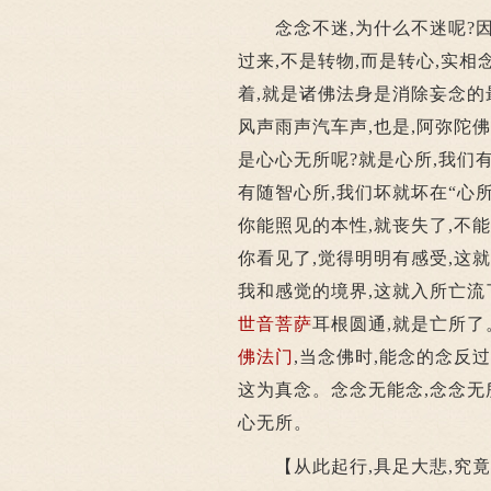
念念不迷,为什么不迷呢?因
过来,不是转物,而是转心,实
着,就是诸佛法身是消除妄念的
风声雨声汽车声,也是,阿弥陀佛
是心心无所呢?就是心所,我们
有随智心所,我们坏就坏在“心所
你能照见的本性,就丧失了,不
你看见了,觉得明明有感受,这
我和感觉的境界,这就入所亡流
世音菩萨
耳根圆通,就是亡所了
佛法门
,当念佛时,能念的念反
这为真念。念念无能念,念念无
心无所。
【从此起行,具足大悲,究竟