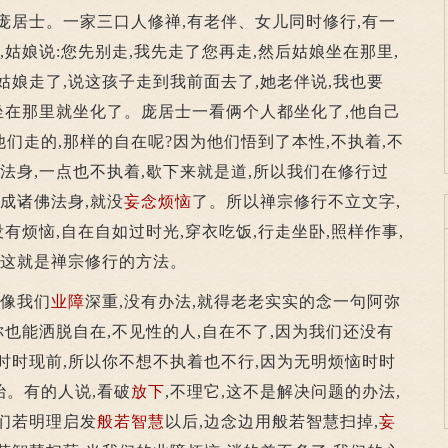
叫庞居士。一家三口人修禅,有老伴、女儿同时修行,有一
,姑娘说:您先别走,我先走了您再走,然后姑娘坐在那里,
姑娘走了,说这孩子走到我前面去了,她老伴说,我也要
,坐在那里就坐化了。庞居士一看俩个人都坐化了,他自己
们走的,那样的自在呢?因为他们悟到了本性,不执着,不
净法身,一点也不执着,歇下来就是道,所以我们在修行过
看成诸佛法身,就没
妄念
烦恼
了。所以禅宗修行不立文字,
没有烦恼,自在自如过时光,穿衣吃饭,行走坐卧,照样作事,
,这就是禅宗修行的方法。
像我们
业障
深重,没有办法,就得老老实实的念一句阿弥
你也能洒脱自在,不见性的人,自在不了,因为我们还没有
时时现前,所以你不想不执着也不行,因为无明烦恼时时
。有的人说,看破
放下
,不理它,这不是解决问题的办法,
们若明理启发
般若
智慧
以后,边念边用般若智慧扫掉,
妄