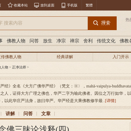
页
收藏本站
放到桌面
手机版
繁體
热
事
佛教人物
问答
放生
净宗
禅宗
舍利
传统文化
佛教
汉传佛教人物
经典讲解
入门开示
教人物
>
正净法师
>
严经》全名《大方广佛华严经》（梵文：☉〉，mahā-vaipulya-buddhava
证之人，证得大方广理之佛也，华严二字为喻此佛者。因位之万行如华，
，以此华庄严法身，故曰华严。华严经是大乘佛教修学最..
[详情]
讲解
问答
文章
念佛三昧论浅释(四)