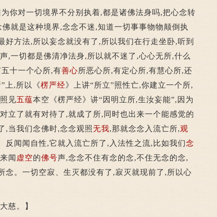
为你对一切境界不分别执着,都是诸佛法身吗,把心念转
相念佛就是这种境界,念念不迷,知道一切事事物物颠倒执
最好方法,所以妄念就没有了,所以我们在行走坐卧,听到
声,一切都是佛清净法身,所以就不迷了,心心无所,什么
有五十一个心所,有
善心
所恶心所,有定心所,有慧心所,还
”上,所以《
楞严经
》上讲“所立”照性亡,你建立一个所,
能照见
五蕴
本空《楞严经》讲“因明立所,生汝妄能”,因为
就对立了就有对待了,就成了所,同时也出来一个能感觉的
了,当我们念佛时,念念观照
无我
,那就念念入流亡所,
观
。反闻闻自性,它就入流亡所了,入法性之流,比如我们
念
过来闻
虚空
的
佛号
声,念念不住有念的念,不住无念的念,
所念。一切空寂、生灭都没有了,寂灭就现前了,所以心
大慈。】