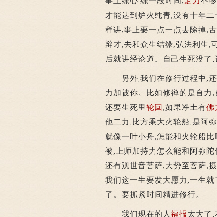
事上练心,练一段时间,
定力
不够
才能达到炉火纯青,没有十年二
样讲,事上要一点一点去除掉,
辩才,去和众生结缘,弘法利生,
后就讲经论道。自己生死没了,
另外,我们在修行过程中,还
力加被你。比如修禅的是自力,
还要生死里
轮回
,如果净土有
佛
他二力,比方乘大火轮船,是阿弥
就像一叶小舟,怎能和火轮船比
被,上师加持力怎么能和阿弥陀
还有观世音菩萨,大势至菩萨,摄
我们这一生要发大愿力,一生就
了。要抓紧时间精进修行。
我们现在的人
福报
太大了