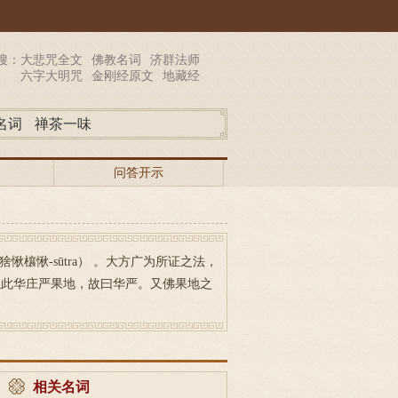
搜：
大悲咒全文
佛教名词
济群法师
六字大明咒
金刚经原文
地藏经
名词
禅茶一味
问答开示
ta猞愀欀愀-sūtra） 。大方广为所证之法，
以此华庄严果地，故曰华严。又佛果地之
相关名词