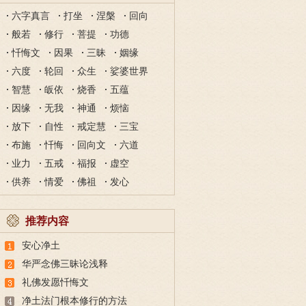
六字真言
打坐
涅槃
回向
般若
修行
菩提
功德
忏悔文
因果
三昧
姻缘
六度
轮回
众生
娑婆世界
智慧
皈依
烧香
五蕴
因缘
无我
神通
烦恼
放下
自性
戒定慧
三宝
布施
忏悔
回向文
六道
业力
五戒
福报
虚空
供养
情爱
佛祖
发心
推荐内容
安心净土
华严念佛三昧论浅释
礼佛发愿忏悔文
净土法门根本修行的方法