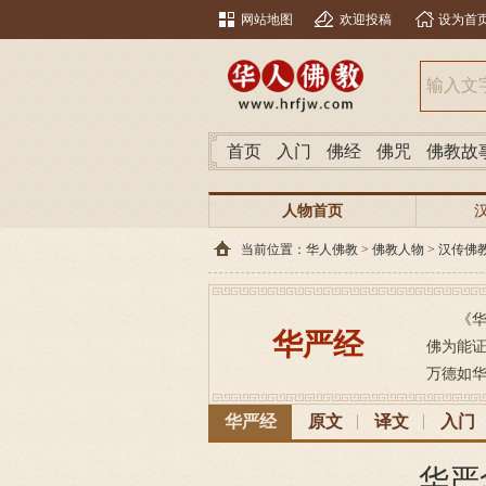
网站地图
欢迎投稿
设为首
首页
入门
佛经
佛咒
佛教故
人物首页
当前位置：
华人佛教
>
佛教人物
>
汉传佛
《华
华严经
佛为能
万德如华
华严经
原文
译文
入门
华严