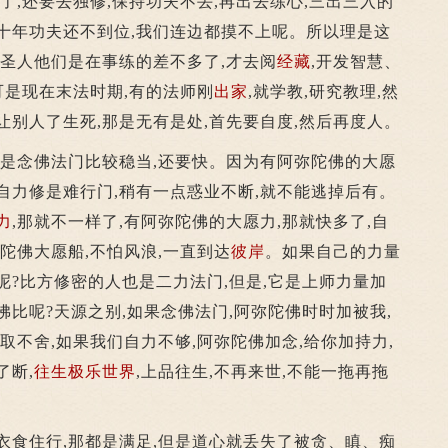
了,还要去独修,保持功夫不丢,再出去练心,三出三入的
十年功夫还不到位,我们连边都摸不上呢。所以理是这
古圣人他们是在事练的差不多了,才去阅
经藏
,开发智慧、
可是现在末法时期,有的法师刚
出家
,就学教,研究教理,然
让别人了生死,那是无有是处,首先要自度,然后再度人。
是念佛法门比较稳当,还要快。因为有阿弥陀佛的大愿
自力修是难行门,稍有一点惑业不断,就不能逃掉后有。
力
,那就不一样了,有阿弥陀佛的大愿力,那就快多了,自
陀佛大愿船,不怕风浪,一直到达
彼岸
。如果自己的力量
呢?比方修密的人也是二力法门,但是,它是上师力量加
佛比呢?天源之别,如果念佛法门,阿弥陀佛时时加被我,
取不舍,如果我们自力不够,阿弥陀佛加念,给你加持力,
了断,
往生
极乐世界
,上品往生,不再来世,不能一拖再拖
,衣食住行,那都是满足,但是道心就丢失了被贪、瞋、痴