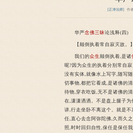
[正净法师]
作
华严
念佛
三昧
论浅释(四)
【颠倒执着常自寂灭故。
我们的
众生
颠倒执着,是诸
呢?因为众生的执着分别常自寂
没有实体,就像水上写字,随写
切事物,都把它看成,是诸佛的
待物,穿衣吃饭,无不是诸佛的清
在,潇潇洒洒。不是盘上腿子为
讲,行走坐卧不离这个。就是不
任,直心去念阿弥陀佛,久而久之
照,时时回归自性,保任是保任