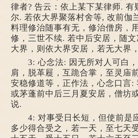
律者? 告云：依上某下某律师. 有
尔. 若依大界聚落村舍等, 改前
料理修治随事有无，修治僧房，
修，三世不续. 若中后安居，随文
大界，则依大界安居，若无大界，
3: 心念法: 因无所对人可白
肩，脱革屣，互跪合掌，至灵庙
安稳修道等，正作法，心念口言:
或茅蓬前中后三月夏安居，僧坊或
说.
4: 对事受日长短，但使前是
多少得合受之，若一天，至七天