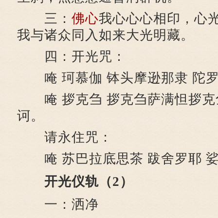
三：
佛心
我心心心相印，心
我与诸众同入如来大光明藏。
四：开光咒：
唵 珂慕伽 钵头摩逊那隶 陀罗
唵 拶克刍 拶克刍萨满怛拶克
诃。
请永住咒：
唵 苏巴拉底思茶 跋舍罗耶 
开光仪轨（2）
一：洒净