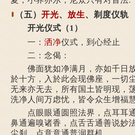
夏，小界亦尔，尼众只有对首法.
（五）
开光
、
放生
、剃度仪轨
开光仪式（1）
一：
洒净
仪式，到心经止
二：念偈：
佛面犹如净满月，亦如千日放
於十方，入於此会现佛座，一切
无来亦无去，所有国土皆明现，
洗净人间万虑忧，皆令众生增福
点眼眼通圆照法界，点耳耳通
鼻通遍嗅诸香，点舌舌通善说妙
尘刹，点意意通普润群机。