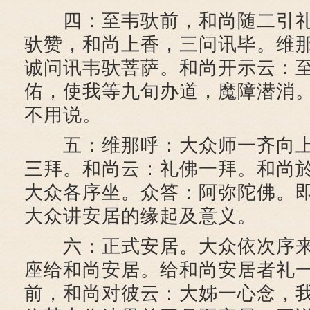
四：至韦驮前，和尚随二引礼
驮赞，和尚上香，三问讯毕。维
诚问讯韦驮菩萨。和尚开示云：
佑，使我等九旬办道，魔障潜消
不用说。
五：维那呼：大众师一齐向上
三拜。和尚云：礼佛一拜。和尚
大众各序坐。众答：阿弥陀佛。
大众讲安居的缘起及意义。
六：正式安居。大众依次序来
座给和尚安居。给和尚安居者礼
前，和尚对彼云：大姊一心念，