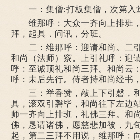
一：集僧:打板集僧，次第入堂
维那呼：大众一齐向上排班，
拜，起具，问讯，分班。
二：维那呼：迎请和尚。二引
和尚（法师）竂。上引礼呼：迎
呼：至诚顶礼和尚三拜。和尚云
呼：未后先行。侍者持和尚经书，
三：举香赞，敲上下引磬，和
具，滚双引磬毕，和尚往下左边
师一齐向上排班，礼佛三拜。和
佛，恳请诸佛，愿慈悲加被，九
起，第二三拜不用说，维那呼：