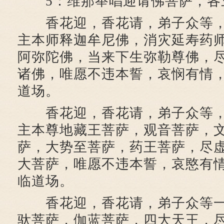
5：维那举唱迎请佛菩萨，各
香花迎，香花请，弟子众等，
主本师释迦牟尼佛，消灾延寿药
阿弥陀佛，当来下生弥勒尊佛，
诸佛，唯愿不违本誓，哀悯有情
道场。
香花迎，香花请，弟子众等，
主本尊地藏王菩萨，观音菩萨，
萨，大势至菩萨，药王菩萨，尽
大菩萨，唯愿不违本誓，哀愍有
临道场。
香花迎，香花请，弟子众等一
驮菩萨，伽蓝菩萨，四大天王，