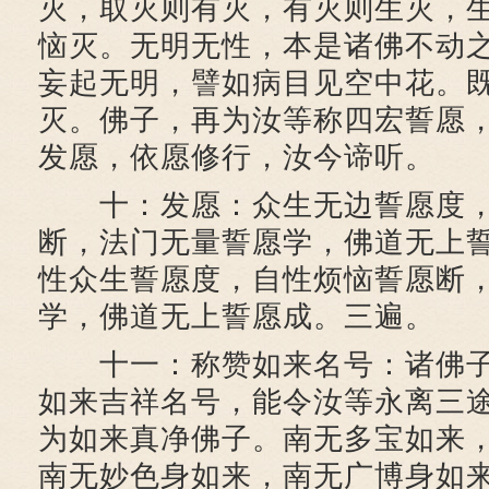
灭，取灭则有灭，有灭则生灭，
恼灭。无明无性，本是诸佛不动
妄起无明，譬如病目见空中花。
灭。佛子，再为汝等称四宏誓愿
发愿，依愿修行，汝今谛听。
十：发愿：众生无边誓愿度，
断，法门无量誓愿学，佛道无上
性众生誓愿度，自性烦恼誓愿断
学，佛道无上誓愿成。三遍。
十一：称赞如来名号：诸佛子
如来吉祥名号，能令汝等永离三
为如来真净佛子。南无多宝如来
南无妙色身如来，南无广博身如