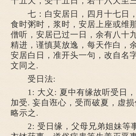
十五天，受十五日，若十六天至三
七：白安居日，四月十七日，
食时粥时，浆时，安居上座或维
僧听，安居已过一日，余有八十
精进，谨慎莫放逸，每天作白，余
安居白日，准开头一句，改自名
文同之.
受日法:
1: 大义: 夏中有缘故听受日
加受. 妄自诳心，受而破夏，虚损信
略示之.
2: 受日缘，父母兄弟姐妹等