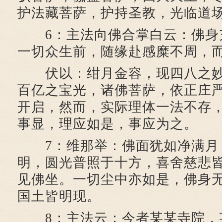
护法藏菩萨，护持圣教，光临道
6：主法向佛合掌白云：佛身
一切众生前，随缘赴感糜不周，
伏以：绀月金容，现四八之妙
百亿之宝光，诸佛菩萨，依正庄
开启，然而，实际理体一法不存
事显，理应如是，事应为之。
7：维那举：佛面犹如净满月
明，圆光普照于十方，喜舍慈悲
见佛坐。一切尘中亦如是，佛身
国土皆明现。
8：主法云：今者某某寺院，