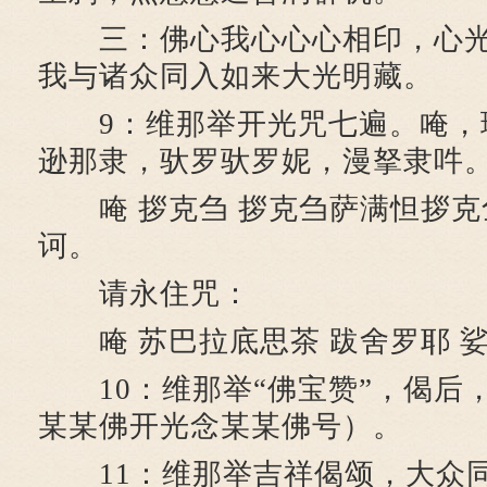
三：佛心我心心心相印，心光
我与诸众同入如来大光明藏。
9：维那举开光咒七遍。唵，
逊那隶，驮罗驮罗妮，漫拏隶吽
唵 拶克刍 拶克刍萨满怛拶克
诃。
请永住咒：
唵 苏巴拉底思茶 跋舍罗耶 
10：维那举“佛宝赞”，偈后
某某佛开光念某某佛号）。
11：维那举吉祥偈颂，大众