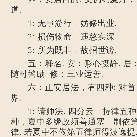
道:
1: 无事游行，妨修出业.
2: 损伤物命，违慈实深.
3: 所为既非，故招世谤.
五：释名. 安：形心摄静. 居：
随时警励. 修：三业运善.
六：正安居法，有四种: 对首
界.
1: 请师法. 四分云：持律五
种，夏中多缘故须善通塞，制依
律. 若夏中不依第五律师得波逸提