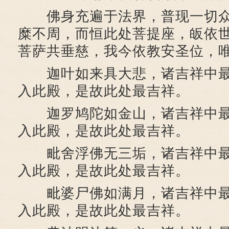
佛身充遍于法界，普现一切众
糜不周，而恒此处菩提座，皈依
菩萨共垂慈，我今依教安圣位，
迦叶如来具大悲，诸吉祥中最
入此殿，是故此处最吉祥。
迦罗鸠陀如金山，诸吉祥中最
入此殿，是故此处最吉祥。
毗舍浮佛无三垢，诸吉祥中最
入此殿，是故此处最吉祥。
毗婆尸佛如满月，诸吉祥中最
入此殿，是故此处最吉祥。