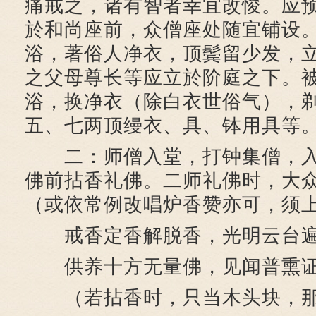
痛戒之，诸有智者幸宜改悛。应
於和尚座前，众僧座处随宜铺设
浴，著俗人净衣，顶鬓留少发，
之父母尊长等应立於阶庭之下。
浴，换净衣（除白衣世俗气），
五、七两顶缦衣、具、钵用具等
二：师僧入堂，打钟集僧，入
佛前拈香礼佛。二师礼佛时，大
（或依常例改唱炉香赞亦可，须
戒香定香解脱香，光明云台遍
供养十方无量佛，见闻普熏证
（若拈香时，只当木头块，那