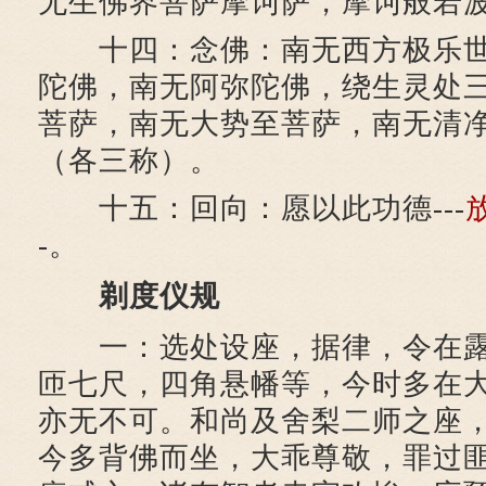
无生佛界菩萨摩诃萨，摩诃般若
十四：念佛：南无西方极乐世
陀佛，南无阿弥陀佛，绕生灵处
菩萨，南无大势至菩萨，南无清
（各三称）。
十五：回向：愿以此功德---
-。
剃度仪规
一：选处设座，据律，令在露
匝七尺，四角悬幡等，今时多在
亦无不可。和尚及舍梨二师之座
今多背佛而坐，大乖尊敬，罪过