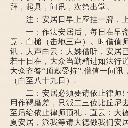
拜，起具，问讯，次第出堂。
注：安居日早上应挂一牌，上书
一：作法安居后，每日在早斋
竟，白槌（击地三声）。时僧值
讯，大声白云：大姊僧听，安居
若干日在，大众当勤精进如法行
大众齐答“顶戴受持”.僧值一问讯
（白至八十九日）.
二：安居必须要请依止律师! 
用作羯磨差，只派二三位比丘尼去
至后给依止律师顶礼，直云：大
夏安居，派我等请大德做我们安