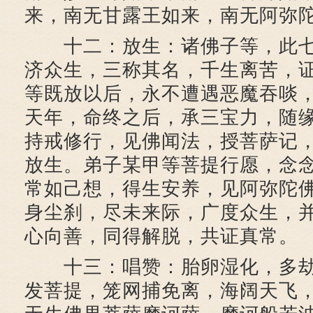
来，南无甘露王如来，南无阿弥
十二：放生：诸佛子等，此七
济众生，三称其名，千生离苦，
等既放以后，永不遭遇恶魔吞啖
天年，命终之后，承三宝力，随
持戒修行，见佛闻法，授菩萨记
放生。弟子某甲等菩提行愿，念
常如己想，得生安养，见阿弥陀
身尘刹，尽未来际，广度众生，
心向善，同得解脱，共证真常。
十三：唱赞：胎卵湿化，多劫
发菩提，笼网捕免离，海阔天飞