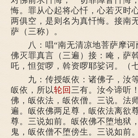
对佛前求忏悔，一切罪障皆忏悔
悔。罪从心起将心忏，心若灭时
两俱空，是则名为真忏悔。接南
萨（三称）。
八：唱“南无清凉地菩萨摩诃萨
佛灭罪真言（三遍）接：唵，萨
吒，怛贺啰，斡资啰耶娑诃。（
九：传授皈依：诸佛子，汝等
皈依，所以
轮回
三有。汝今谛听
佛，皈依法，皈依僧。三说。法
遍。皈依佛两足尊，皈依法离欲
尊。三说如前。皈依佛不堕地狱
鬼，皈依僧不堕傍生。三说如前