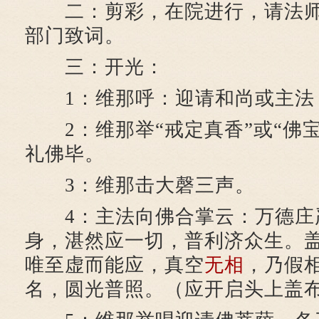
二：剪彩，在院进行，请法师
部门致词。
三：开光：
1：维那呼：迎请和尚或主法
2：维那举“戒定真香”或“佛宝
礼佛毕。
3：维那击大磬三声。
4：主法向佛合掌云：万德庄
身，湛然应一切，普利济众生。
唯至虚而能应，真空
无相
，乃假
名，圆光普照。（应开启头上盖