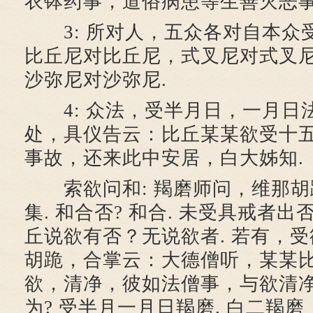
衣钵药事，道俗病患等生善灭恶事
3: 所对人，五众各对自本众受
比丘尼对比丘尼，式叉尼对式叉
沙弥尼对沙弥尼.
4: 众法，受半月日，一月日
处，具仪告云：比丘某某欲受十
事故，还来此中安居，白大姊知.
索欲问和: 羯磨师问，维那胡跪
集. 和合否? 和合. 未受具戒者出否
丘说欲有否？无说欲者. 若有，
胡跪，合掌云：大德僧听，某某
欲，清净，彼如法僧事，与欲清净
为? 受半月一月日羯磨. 白二羯磨