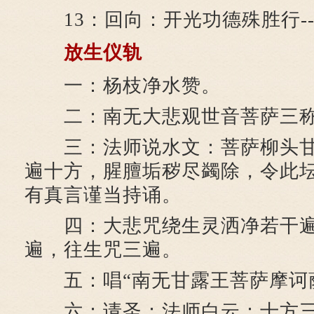
13：回向：开光功德殊胜行---
放生仪轨
一：杨枝净水赞。
二：南无大悲观世音菩萨三
三：法师说水文：菩萨柳头甘
遍十方，腥膻垢秽尽蠲除，令此
有真言谨当持诵。
四：大悲咒绕生灵洒净若干遍
遍，往生咒三遍。
五：唱“南无甘露王菩萨摩诃萨
六：请圣：法师白云：十方三