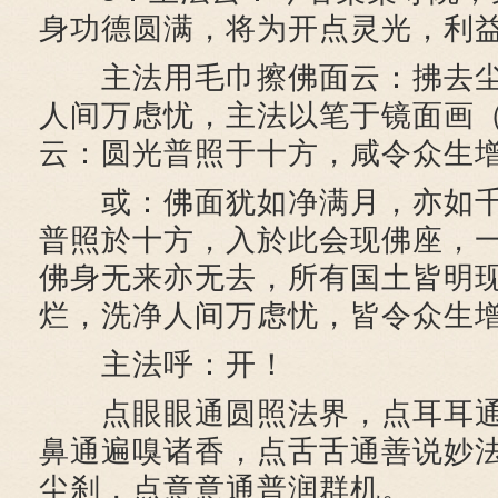
身功德圆满，将为开点灵光，利
主法用毛巾擦佛面云：拂去尘
人间万虑忧，主法以笔于镜面画
云：圆光普照于十方，咸令众生
或：佛面犹如净满月，亦如千
普照於十方，入於此会现佛座，
佛身无来亦无去，所有国土皆明
烂，洗净人间万虑忧，皆令众生
主法呼：开！
点眼眼通圆照法界，点耳耳通
鼻通遍嗅诸香，点舌舌通善说妙
尘刹，点意意通普润群机。