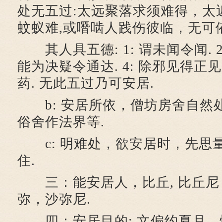
处无五过:太远聚落求须难得，太
蚊蚁难,或噆啮人践伤彼临，无可依
其人具五德: 1: 谓未闻令闻. 2
能为决疑令通达. 4: 除邪见得正见.
药. 无此五过乃可安居.
b: 安居所依，僧坊房舍自然
俗舍作法界等.
c: 明难处，欲安居时，先思量
住.
三：能安居人，比丘, 比丘尼
弥，沙弥尼.
四：安居目的: 文偏约夏月，