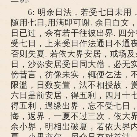
6: 明余日法，若受七日未用，
随用七日,用满即可谢. 余日白文
日已过，余有若干往彼出界. 四
受七日，上来受日作法通日不通
否则失夏. 若依大界安居，戒场
日，沙弥安居受日同大僧，必无
傍昔言，彷像未实，辄便乞法，
限滥，日数妄置，法不相授故，
六日是前安居，得五利，四月十
得五利，遇缘出界，忘不受七日
悔，返界，一夏不过三次，依大
余小界，明相出破夏，若依大界