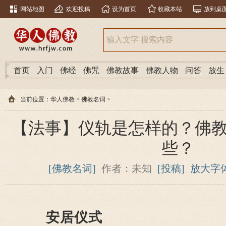
网站地图
欢迎投稿
设为首页
收藏本站
放到桌
首页
入门
佛经
佛咒
佛教故事
佛教人物
问答
放生
当前位置：
华人佛教
>
佛教名词
>
【法事】仪轨是怎样的？佛
些？
[佛教名词]
作者：未知
[投稿]
放大字
安居仪式