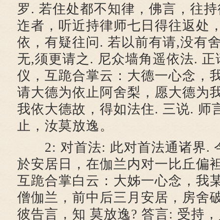
罗. 若住处都不知律，佛言，往持
迮者，听近持律师七日得往返处
依，有疑往问. 若以前有请,没有舍
无,须更请之. 尼众墙角遥依法. 正
仪，互跪合掌云：大德一心念，
请大德为依止阿舍梨，愿大德为
我依大德故，得如法住. 三说. 师
止，汝莫放逸。
2: 对首法: 此对首法通诸界.
於安居日，在伽兰内对一比丘偏
互跪合掌白云：大姊一心念，我
僧伽兰，前中后三月安居，房舍破
彼告言，知 莫放逸? 答言: 受