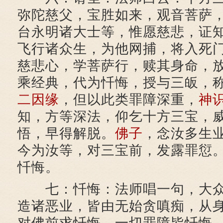
弥陀慈父，宝胜如来，观音菩萨
台永明诸大士等，惟愿慈悲，证
飞行诸众生，为他网捕，将入死
慈悲心，学菩萨行，赎其身命，
乘经典，代为忏悔，授与三皈，
二因缘
，但以此类罪障深重，
神
知，方等深法，仰乞十方三宝，
悟，早得解脱。
佛子
，念汝多生
今为汝等，对三宝前，发露罪愆
忏悔。
七：忏悔：法师唱一句，大众
造诸恶业，皆由无始贪嗔痴，从