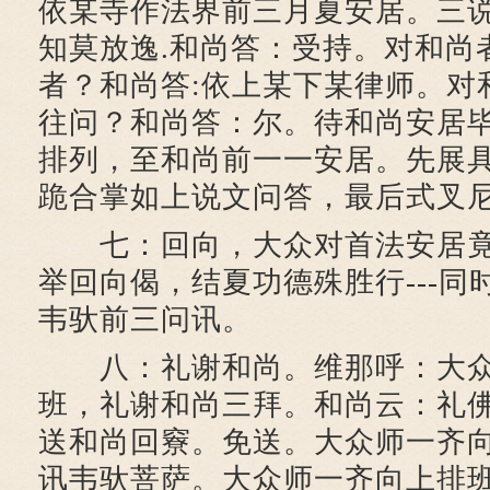
依某寺作法界前三月夏安居。三
知莫放逸.和尚答：受持。对和尚
者？和尚答:依上某下某律师。对
往问？和尚答：尔。待和尚安居
排列，至和尚前一一安居。先展
跪合掌如上说文问答，最后式叉
七：回向，大众对首法安居竟
举回向偈，结夏功德殊胜行---同
韦驮前三问讯。
八：礼谢和尚。维那呼：大众
班，礼谢和尚三拜。和尚云：礼
送和尚回竂。免送。大众师一齐
讯韦驮菩萨。大众师一齐向上排