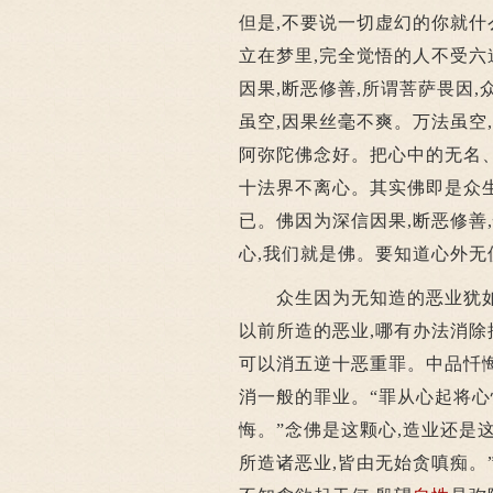
但是,不要说一切虚幻的你就什
立在梦里,完全觉悟的人不受六
因果,断恶修善,所谓菩萨畏因
虽空,因果丝毫不爽。万法虽空
阿弥陀佛念好。把心中的无名
十法界不离心。其实佛即是众生
已。佛因为深信因果,断恶修善
心,我们就是佛。要知道心外无
众生因为无知造的恶业犹如大
以前所造的恶业,哪有办法消除
可以消五逆十恶重罪。中品忏
消一般的罪业。“罪从心起将心
悔。”念佛是这颗心,造业还是
所造诸恶业,皆由无始贪嗔痴。