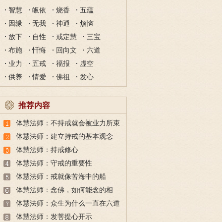
智慧
皈依
烧香
五蕴
因缘
无我
神通
烦恼
放下
自性
戒定慧
三宝
布施
忏悔
回向文
六道
业力
五戒
福报
虚空
供养
情爱
佛祖
发心
推荐内容
体慧法师：不持戒就会被业力所束
缚
体慧法师：建立持戒的基本观念
体慧法师：持戒修心
体慧法师：守戒的重要性
体慧法师：戒就像苦海中的船
体慧法师：念佛，如何能念的相
应？
体慧法师：众生为什么一直在六道
轮回
体慧法师：发菩提心开示