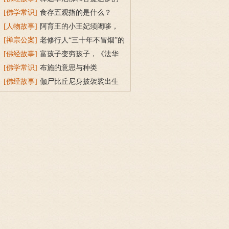
双头鸟故事
[佛学常识]
食存五观指的是什么？
[人物故事]
阿育王的小王妃须阇哆，
持戒穿素服得宝珠
[禅宗公案]
老修行人“三十年不冒烟”的
故事
[佛经故事]
富孩子变穷孩子，《法华
经》穷子喻的故事
[佛学常识]
布施的意思与种类
[佛经故事]
伽尸比丘尼身披袈裟出生
的因缘故事