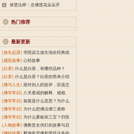
体慧法师：念佛莲花朵朵开
热门推荐
最新更新
[放生起源]
寺院设立放生池在经典或
传统上有什么根据？
[感应故事]
心经故事
[白茶]
什么是白茶，有哪些品种？
[白茶]
什么是白茶？白茶的简单介绍
[佛与人生]
面对别人的批评，应该怎
么做？
[佛学常识]
八关斋戒的解释、戒相、
功德利益
[佛学常识]
袈裟是什么意思？为什么
叫福田衣？
[佛学常识]
为什么把佛法僧三者称
为“宝”？
[佛学常识]
为什么要皈依三宝？归投
三宝令身心安稳
[人物故事]
佛教贫女供灯的故事与启
示
[佛经故事]
释迦牟尼佛和菩提达多的