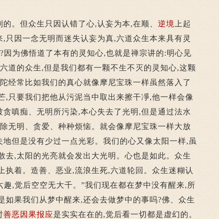
。但众生只因认错了心,认妄为本,在顺、
逆境
上起
,只因一念无明而迷失认妄为真,六道众生本来具有灵
佛?因为佛悟道了本有的灵知心,也就是禅宗讲的:明心见
是六道的众生,但是我们都有一颗不生不灭的灵知心,这颗
佛陀经常比如我们的真心就像摩尼宝珠一样虽然落入了
芒,只要我们把他从污泥当中取出来擦干凈,他一样会像
贪嗔痴、无明所污染,本心失去了光明,但是通过法水
断除无明、贪爱、种种烦恼。就会像摩尼宝珠一样大放
夫地但是没有少过一点光彩。我们的心又像太阳一样,虽
散去,太阳的光亮就会发出大光明。心也是如此。众生
上执着。造善、恶业,流浪生死,六道轮回。众生迷糊认
六趣,觉后空空无大千。”我们现在都在梦中没有醒来,所
是如果我们从梦中醒来,还会去做梦中的事吗?佛、众生
时
善恶
因果报应
是实实在在的,觉后看一切都是虚幻的。