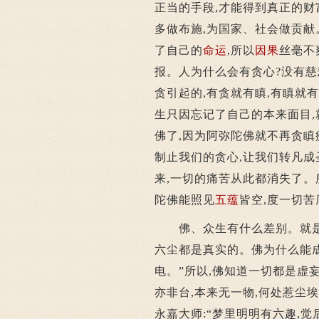
正当的手段,才能得到真正的财
多做布施,为国家、社会做贡献
了自己的
命运
,所以
因果
丝毫不
报。人为什么会有贪心?没有慈
贪引起的,有贪就有瞋,有瞋就
生只因忘记了自己的本来面目,
佛了,因为阿弥陀佛就不再贪瞋
制止我们的贪心,让我们转凡成
来,一切的痛苦从此都消失了。
陀佛能照见
五蕴
皆空,度一切苦
佛、众生有什么差别。就是
六尘都是真实的。佛为什么能成
电。”所以,佛知道一切都是虚
亦非台,本来无一物,何处惹尘
永嘉大师:“梦里明明有六趣,觉