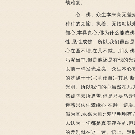
劫难复。
心、佛、众生本来毫无差别的
种种的烦恼、执着。无始劫以来
知心,本具真心,佛为什么能成
性,见性成佛。所以,我们虽然
心在圣不增,在凡不减。所以,
污泥当中,但是他还是有他的光
以前一样发光发亮。众生本心被
的洗涤干干凈凈,便自凈其意,
光明。所以我们的心虽然在凡
然被乌云所遮盖,但是只要乌云
迷惑只认识攀缘心,在顺、逆境
假为真,永嘉大师:“梦里明明有
以认为一切都是真实存在的,但
的差别就在这一迷、悟上。迷