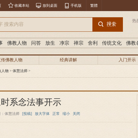
页
收藏本站
放到桌面
手机版
繁體
热
事
佛教人物
问答
放生
净宗
禅宗
舍利
传统文化
佛教
汉传佛教人物
经典讲解
入门开示
教人物
>
体慧法师
>
三时系念法事开示
者：体慧法师
[投稿]
放大字体
正常
缩小
关闭