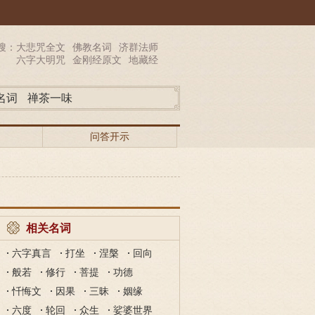
搜：
大悲咒全文
佛教名词
济群法师
六字大明咒
金刚经原文
地藏经
名词
禅茶一味
问答开示
相关名词
六字真言
打坐
涅槃
回向
般若
修行
菩提
功德
忏悔文
因果
三昧
姻缘
六度
轮回
众生
娑婆世界