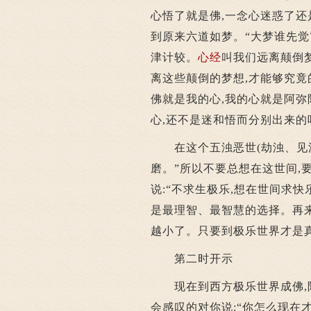
心悟了就是佛,一念心迷惑了还
到原来六道如梦。“大梦谁先觉
津计较。
心经
叫我们远离颠倒
离这些颠倒的梦想,才能够究
佛就是我的心,我的心就是阿弥
心,还不是迷和悟而分别出来的
在这个五浊恶世(劫浊、见浊
磨。”所以不要总想在这世间,
说:“不求生极乐,想在世间求
是最理智、最智慧的选择。再
越小了。只要到极乐世界才是
第二时开示
现在到西方极乐世界成佛,阿
会感叹的对你说:“你怎么现在