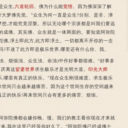
是众生,
六道
轮回
。佛为什么能
觉悟
。因为佛深深了解
?大梦佛先觉。”众生为何一直是众生?分别、是非、津
梦想,才能究竟涅槃。所以无论哪个宗派都是叫我们要远
竟的成佛。其实佛、众生就是一体两面的。要知道阿弥陀
陀佛,凈土即此方,此方即凈土。一切都离不开你的一念
吗?不迷了此方即是极乐世界,哪里还有什么你、我。
、烦恼浊、众生浊、命浊)中作好事都很难。“好事多
要厌离这
娑婆世界
求生极乐才是光明大道。
印光大师
快乐,哪里有真正的快乐。”现在众生刚强难度。求生极乐
来世间只会越来越痛苦。因为这个世间生存的空间越来
真正的快乐!再来世间只会有更多的痛苦、烦恼。
弥陀佛都会嫌你晚、慢。我们的教主看你现在才来就
才来,我在这里已经等你好久了。”阿弥陀佛已经成佛十