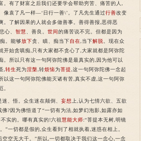
富。有了财富之后我们还要学会帮助穷苦、痛苦的人,
。像袁了凡一样—‘日行一善\’。了凡先生通过
行善
改变
爽。了解因果的人就会多做善事。善得善报,恶得恶
悲心、
智慧
、善良。
世间
的痛苦说不完。但都是因为
有痴。能够
放下
贪、瞋、痴当下
自在
,当下
解脱
。现在众
就开始贪嗔痴,只有大家都不贪心了,大家就都是阿弥陀
痴。所以只有这一句阿弥陀佛是最真实的,因为他可以
圣,
转生
死为
涅槃
,转
烦恼
为
菩提
,这一句阿弥陀佛一念起
所以这一句阿弥陀佛能灭诸有苦,真实不虚,这一句阿弥
厄。
迷、悟。众生迷在颠倒、
妄想
上,认为七情六欲、五欲
佛?因为佛悟道了“一切有为法,如梦幻泡影,如露亦如
妄不实的。哪有真实的!六祖
慧能大师
:“菩提本无树,明镜
埃。”一切都是假的,众生看到了相就执着,迷惑在相上。
后空空无大千。”所以,一切都取决于我们这一念心,一念