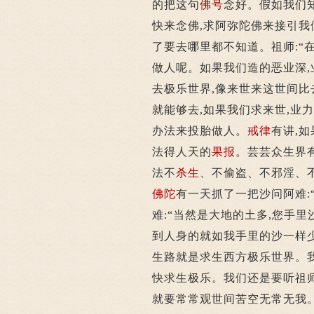
的把这句
佛号
念好。假如我们
快来念佛,求阿弥陀佛来接引我
了要去哪里都不知道。祖师:“
做人呢。如果我们造的恶业深,
去极乐世界,像来世来这世间比
就能够去,如果我们求来世,业
办法来投胎做人。
戒律
有讲,
法得人天的
果报
。芸芸众生界
法不
杀生
、不偷盗、不邪淫、
佛陀
有一天抓了一把沙问阿难:
难:“当然是大地的土多,您手
到人身的就如我手里的沙一样少
生路就是求生西方极乐世界。
快求生极乐。我们还是要听祖师
就要常常观世间苦空无常无我。