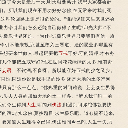
知道了今天是最后一天,明天就要离开,我想大家都会赶
们。所以我们现在不用功好好念佛,在无常来时我们死
在这种轮回路上走是很危险的。”谁能保证来生来世还会
业力牵引我们怎么还能自己做得了主呢?印光大师:“不
去极乐世界还难。”为什么?极乐世界只要我们有信、愿
力牵引不能来投胎,甚至堕入三恶道。造的恶业多哪里有
如果想要来世做人,最起码要把
五戒
守好,守的清凈,才有办
有几个能把五戒守好?现在世间花花绿绿的太多,谁有办
不
妄语
、不饮酒,不多呀。所以能守好五戒的少之又少。
“阿难,阿难你说是我手里的沙多,还是大地的土多?”阿
里沙只有那么一点点。”佛郑重的对阿难说:“芸芸众生界得
,失去人身的却如大地的土一样多。”所以我们唯一的
我们今生得到
人生
,听闻到
佛法
,能遇到阿弥陀佛就要快
的话:老实念佛,莫换题目,求生极乐吧。道心提不起来,
要知道人生难得今已得,佛法难闻今已闻,人生一失,万