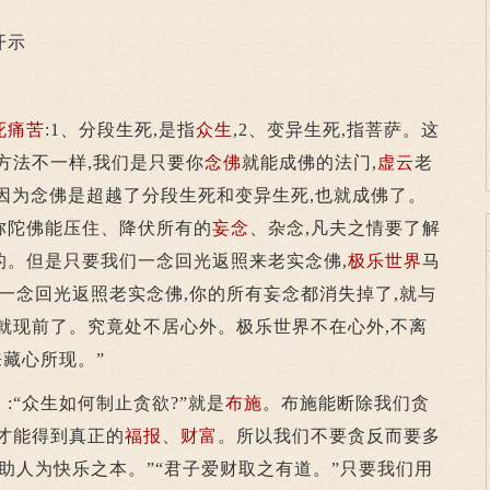
开示
死
痛苦
:1、分段生死,是指
众生
,2、变异生死,指菩萨。这
方法不一样,我们是只要你
念佛
就能成佛的法门,
虚云
老
”因为念佛是超越了分段生死和变异生死,也就成佛了。
弥陀佛能压住、降伏所有的
妄念
、杂念,凡夫之情要了解
的。但是只要我们一念回光返照来老实念佛,
极乐世界
马
一念回光返照老实念佛,你的所有妄念都消失掉了,就与
就现前了。究竟处不居心外。极乐世界不在心外,不离
来藏心所现。”
“众生如何制止贪欲?”就是
布施
。布施能断除我们贪
才能得到真正的
福报
、
财富
。所以我们不要贪反而要多
助人为快乐之本。”“君子爱财取之有道。”只要我们用