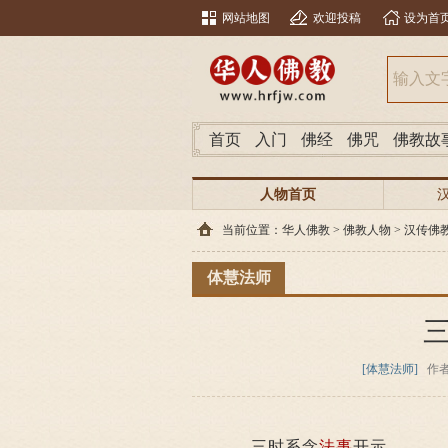
网站地图
欢迎投稿
设为首
首页
入门
佛经
佛咒
佛教故
人物首页
当前位置：
华人佛教
>
佛教人物
>
汉传佛
体慧法师
[体慧法师]
作
三时系念
法事
开示