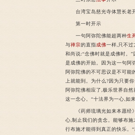
台湾宝岛慈光寺体慧长老
第一时开示
一句阿弥陀佛能超两种
生
与
禅宗
的直指
成佛
一样,只不过
和尚说:“念佛时就是成佛时。
是成佛的开始。因为这一句阿
阿弥陀佛的不可思议是不可能
上就能到。为什么?因为只要你
阿弥陀佛相应了,极乐世界自然
这一念心。“十法界为一心,如
《药师琉璃光如来本愿经》:
心,制止我们的贪念。能够布施
行布施才能得到真正的快乐。“