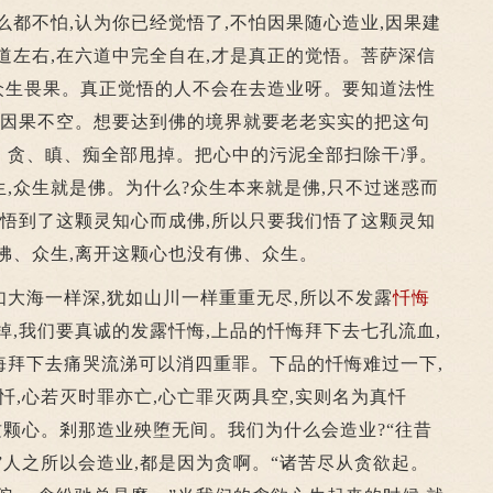
么都不怕,认为你已经觉悟了,不怕因果随心造业,因果建
道左右,在六道中完全自在,才是真正的觉悟。菩萨深信
,众生畏果。真正觉悟的人不会在去造业呀。要知道法性
,因果不空。想要达到佛的境界就要老老实实的把这句
、贪、瞋、痴全部甩掉。把心中的污泥全部扫除干凈。
,众生就是佛。为什么?众生本来就是佛,只不过迷惑而
,悟到了这颗灵知心而成佛,所以只要我们悟了这颗灵知
佛、众生,离开这颗心也没有佛、众生。
海一样深,犹如山川一样重重无尽,所以不发露
忏悔
掉,我们要真诚的发露忏悔,上品的忏悔拜下去七孔流血,
悔拜下去痛哭流涕可以消四重罪。下品的忏悔难过一下,
忏,心若灭时罪亦亡,心亡罪灭两具空,实则名为真忏
这颗心。剎那造业殃堕无间。我们为什么会造业?“往昔
”人之所以会造业,都是因为贪啊。“诸苦尽从贪欲起。