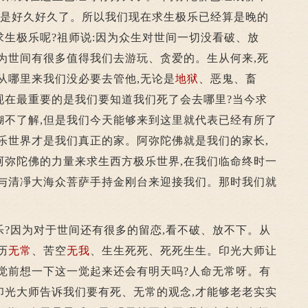
而是好久好久了。所以我们现在求生极乐已经算是晚的
生极乐呢?祖师说:因为众生对世间一切没看破、放
为世间有很多值得我们去游玩、贪爱的。生从何来,死
从哪里来我们没必要去管他,无论是
地狱
、恶鬼、畜
现在最重要的是我们要知道我们死了会去哪里?当今求
糊不了解,但是我们今天能够来到这里就代表已经有所了
乐世界才是我们真正的家。阿弥陀佛就是我们的家长,
阿弥陀佛的力量来求生西方极乐世界,在我们临命终时一
会与清凈大海众菩萨手持金刚台来迎接我们。那时我们就
因为对于世间还有很多的留恋,看不破、放不下。从
历
无常
、苦空
无我
、生生死死、死死生生。印光大师让
觉前想一下这一觉起来还会有明天吗?人命无常呀。有
印光大师告诉我们要有死、无常的观念,才能够老老实实