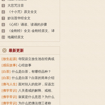
大悲咒注音
《十小咒》原文全文
妙法莲华经全文
《心经》诵读、读诵的步骤
《金刚经》全文-金刚经原文、译
文及释意
地藏经原文
最新更新
[放生起源]
寺院设立放生池在经典或
传统上有什么根据？
[感应故事]
心经故事
[白茶]
什么是白茶，有哪些品种？
[白茶]
什么是白茶？白茶的简单介绍
[佛与人生]
面对别人的批评，应该怎
么做？
[佛学常识]
八关斋戒的解释、戒相、
功德利益
[佛学常识]
袈裟是什么意思？为什么
叫福田衣？
[佛学常识]
为什么把佛法僧三者称