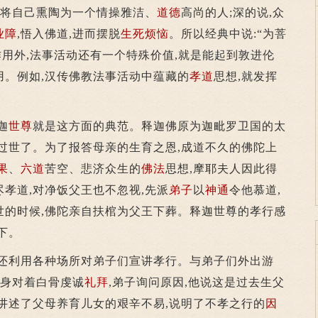
,将自己熏陶为一个情操雅洁、
道德
高尚的人;深的说,众
业障
,悟入佛道,进而摆脱
生死
烦恼
。所以经典中说:“为菩
作用外,法事活动还有一个特殊价值,就是能起到敦进伦
用。例如,汉传佛教法事活动中蕴藏的
孝道
思想,就发挥
迦
世尊
就是这方面的典范。释迦佛原为迦毗罗卫国的太
过世了。为了报答母亲的生育之恩,成道不久的佛陀上
果
、
六道
苦空、悲济众生的
佛法
思想,摩耶夫人因此得
孝道,对净饭父王也不忽视,先派
弟子
以
神通
令他慕道,
世的时候,佛陀亲自扶棺为父王下葬。释迦世尊的孝行感
下。
利用各种场所对弟子们宣讲孝行。与弟子们外出游
起身对着白骨虔诚
礼拜
,弟子询问原因,他说这是过去生父
讲述了父母养育儿女的艰辛不易,说明了不孝之行的
因