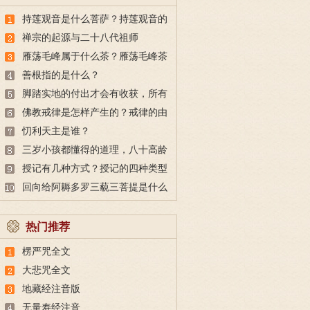
持莲观音是什么菩萨？持莲观音的
故事
禅宗的起源与二十八代祖师
雁荡毛峰属于什么茶？雁荡毛峰茶
的特点与由来
善根指的是什么？
脚踏实地的付出才会有收获，所有
的付出都不会白费
佛教戒律是怎样产生的？戒律的由
来
忉利天主是谁？
三岁小孩都懂得的道理，八十高龄
也未必做得到
授记有几种方式？授记的四种类型
回向给阿耨多罗三藐三菩提是什么
意思？
热门推荐
楞严咒全文
大悲咒全文
地藏经注音版
无量寿经注音