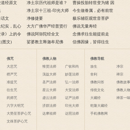
？
业道经原文
净土宗历代祖师是谁？
白话译文
曹操投胎转世变为猪 因
集
净土宗十三代祖师介绍
净土宗十三祖-印光大师
果轮回不可思议
今生做眷属，必有前世
白话文
简介
净修捷要
因缘
极乐辅臣观世音菩萨
生纪实，乱心
大方广佛华严经普贤行
佛说无量寿经
贤录》上的令
愿品讲义
佛说阿弥陀经全文
念佛求往生能提前走
生实例
(图文)
娑婆教主释迦牟尼佛
吗？趁年轻先走可以
信佛因缘，皆得往生
吗？
佛咒
佛教人物
佛教导航
大悲咒
惟贤法师
广钦和尚
放生
净宗
楞严咒
蕅益大师
妙莲法师
舍利
禅宗
准提咒
圣严法师
弘一法师
佛教问答
佛教故
往生咒
星云大师
大安法师
传统文化
佛教人
药师咒
虚云法师
证严法师
大藏经
禅茶一
六字大明咒
济群法师
印光大师
乾隆大藏经
大势至菩萨心咒
达摩祖师
达照法师
手机佛教网
文殊菩萨心咒