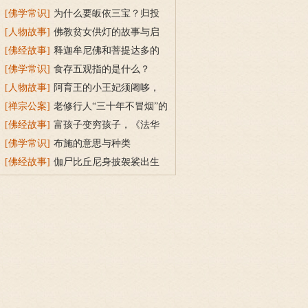
为“宝”？
[佛学常识]
为什么要皈依三宝？归投
三宝令身心安稳
[人物故事]
佛教贫女供灯的故事与启
示
[佛经故事]
释迦牟尼佛和菩提达多的
双头鸟故事
[佛学常识]
食存五观指的是什么？
[人物故事]
阿育王的小王妃须阇哆，
持戒穿素服得宝珠
[禅宗公案]
老修行人“三十年不冒烟”的
故事
[佛经故事]
富孩子变穷孩子，《法华
经》穷子喻的故事
[佛学常识]
布施的意思与种类
[佛经故事]
伽尸比丘尼身披袈裟出生
的因缘故事