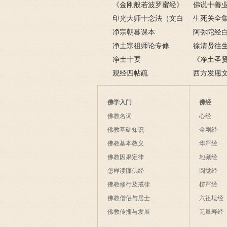
《金刚般若波罗蜜经》
有哪些内容
佛说十善
全文
印光大师十念法（文白
生死关全
对照）
净宗朝暮课本
阿弥陀经
净土宗祖师论专修
徐清贤往
净土十要
念佛佛也迎
《净土圣
观经四帖疏
人震撼的往
西方发愿文
佛学入门
佛经
佛教名词
心经
佛教基础知识
金刚经
佛教基本教义
华严经
佛教因果定律
地藏经
怎样读懂佛经
圆觉经
佛教修行及戒律
楞严经
佛教僧侣与居士
六祖坛经
佛教传播与发展
无量寿经