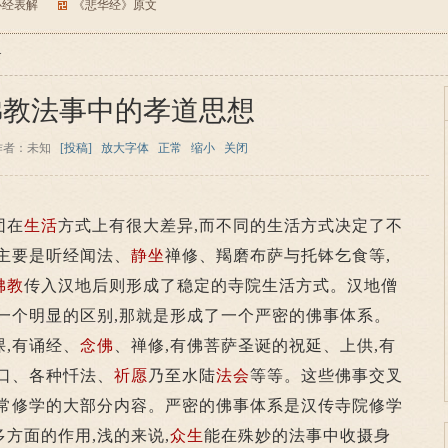
心经表解
《悲华经》原文
>
佛教法事中的孝道思想
作者：未知
[投稿]
放大字体
正常
缩小
关闭
团在
生活
方式上有很大差异,而不同的生活方式决定了不
众主要是听经闻法、
静坐
禅修、羯磨布萨与托钵乞食等,
佛教
传入汉地后则形成了稳定的寺院生活方式。汉地僧
一个明显的区别,那就是形成了一个严密的佛事体系。
,有诵经、
念佛
、禅修,有佛菩萨圣诞的祝延、上供,有
口、各种忏法、
祈愿
乃至水陆
法会
等等。这些佛事交叉
日常修学的大部分内容。严密的佛事体系是汉传寺院修学
多方面的作用,浅的来说,
众生
能在殊妙的法事中收摄身