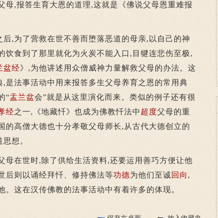
父母,报答生育大恩的道理,这就是《佛说父母恩重难报
之后,为了营救在世不善而堕落恶道的母亲,以自己的神
间的饮食到了那里就化为火炭不能入口,目犍连悲伤至极,
兰盆经
》,为他讲述用众僧威神力量解救父母的办法。这
典,是法事活动中用来报答多生父母养育之恩的常用典
的“
盂兰盆
会”就是从这里演化而来。类似的例子还有很
孝经
之一,《地藏忏》也成为佛教忏法中
超度
父母的重
国的高僧大德也十分孝敬父母师长,从古代大德创立的
道思想。
母在世时,除了供给生活资料,还要运用善巧方便让他
过世后则以诵经拜忏、修持佛法等
功德
为他们至诚
回向
,
他。这在汉传佛教的法事活动中有着许多的体现。