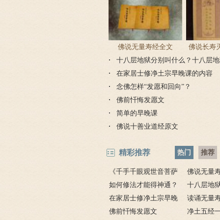
佛说无量寿经全文
佛说长寿
十八层地狱分别叫什么？十八层地
陀罗
在家居士修净土宗早晚课的内容
念佛怎样“发愿和回向”？
佛前忏悔发愿文
简单的早晚课
佛说十善业道经原文
精彩推荐
热门
推荐
《千手千眼观世音菩萨
佛说无量
广大圆满无碍大悲心陀罗
如何修法才能得神通？
十八层地
尼经》原文
神通怎么修？
在家居士修净土宗早晚
么？十八层
读诵无量
课的内容
佛前忏悔发愿文
解
净土五经