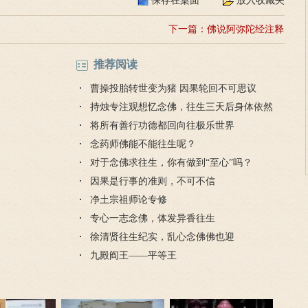
保存在桌面
放入收藏夹
下一篇：
佛说阿弥陀经注释
推荐阅读
曹操投胎转世变为猪 因果轮回不可思议
持烛专注观想忆念佛，往生三天后身体依然
散发奇香
将所有善行功德都回向往极乐世界
念药师佛能不能往生呢？
对于念佛求往生，你有做到“至心”吗？
因果是行事的准则，不可不信
净土宗祖师论专修
专心一志念佛，体发异香往生
徐清贤往生纪实，乱心念佛佛也迎
九殿阎王——平等王