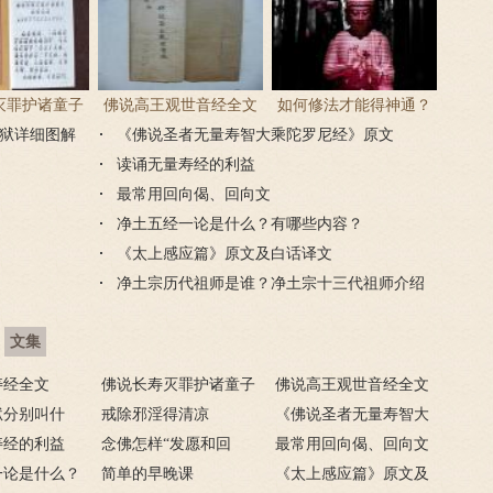
灭罪护诸童子
佛说高王观世音经全文
如何修法才能得神通？
狱详细图解
尼经全文
《佛说圣者无量寿智大乘陀罗尼经》原文
神通怎么修？
读诵无量寿经的利益
最常用回向偈、回向文
净土五经一论是什么？有哪些内容？
《太上感应篇》原文及白话译文
净土宗历代祖师是谁？净土宗十三代祖师介绍
文集
寿经全文
佛说长寿灭罪护诸童子
佛说高王观世音经全文
狱分别叫什
陀罗尼经全文
戒除邪淫得清凉
《佛说圣者无量寿智大
地狱详细图
寿经的利益
念佛怎样“发愿和回
乘陀罗尼经》原文
最常用回向偈、回向文
一论是什么？
向”？
简单的早晚课
《太上感应篇》原文及