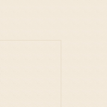
事
物
味