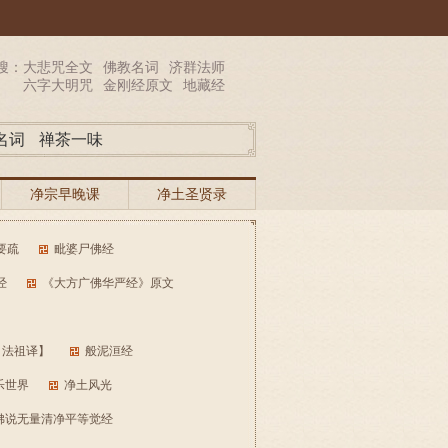
搜：
大悲咒全文
佛教名词
济群法师
六字大明咒
金刚经原文
地藏经
名词
禅茶一味
净宗早晚课
净土圣贤录
要疏
毗婆尸佛经
经
《大方广佛华严经》原文
白法祖译】
般泥洹经
乐世界
净土风光
佛说无量清净平等觉经