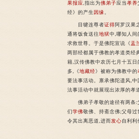
果报应
,指出为
佛弟子
应当
孝养
经》的产生
因缘
。
目犍连尊者
证得
阿罗汉果
通将饭食送往
地狱
中,哪知人
求救世尊。于是佛陀宣说《
盂
两部经都属于佛教的孝道类经
籍,汉传佛教中农历七月十五日
多,《
地藏经
》被称为佛教中的
要法事活动。禀承佛陀遗风,中
法事活动中就展现出浓厚的孝
佛弟子孝敬的途径有两条:父
们
学佛
敬佛、持斋念佛;父母
令其出离恶道,进而
发心
自利利