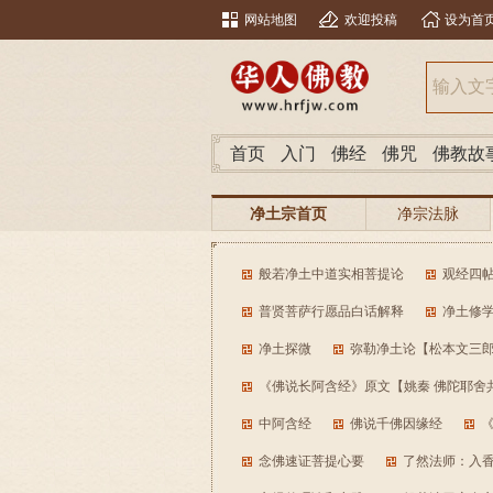
网站地图
欢迎投稿
设为首
首页
入门
佛经
佛咒
佛教故
净土宗首页
净宗法脉
般若净土中道实相菩提论
观经四
普贤菩萨行愿品白话解释
净土修
净土探微
弥勒净土论【松本文三郎
《佛说长阿含经》原文【姚秦 佛陀耶舍
中阿含经
佛说千佛因缘经
念佛速证菩提心要
了然法师：入