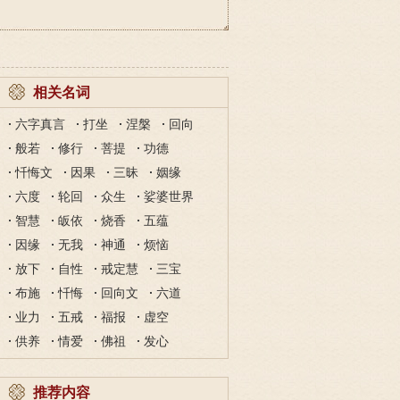
相关名词
六字真言
打坐
涅槃
回向
般若
修行
菩提
功德
忏悔文
因果
三昧
姻缘
六度
轮回
众生
娑婆世界
智慧
皈依
烧香
五蕴
因缘
无我
神通
烦恼
放下
自性
戒定慧
三宝
布施
忏悔
回向文
六道
业力
五戒
福报
虚空
供养
情爱
佛祖
发心
推荐内容