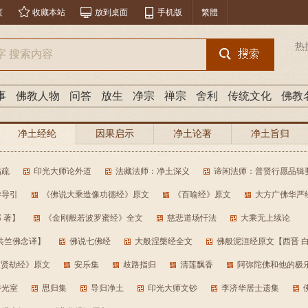
页
收藏本站
放到桌面
手机版
繁體
热
事
佛教人物
问答
放生
净宗
禅宗
舍利
传统文化
佛教
净土经纶
因果启示
净土论著
净土旨归
帖疏
印光大师论外道
法藏法师：净土深义
谛闲法师：普贤行愿品辑
学导引
《佛说大乘造像功德经》原文
《百喻经》原文
大方广佛华严
 著】
《金刚般若波罗蜜经》全文
慈悲道场忏法
大乘无上续论
共竺佛念译】
佛说七佛经
大般涅槃经全文
佛般泥洹经原文【西晋 
《贤劫经》原文
安乐集
歧路指归
清莲飘香
阿弥陀佛和他的极
香光室
思归集
导归净土
印光大师文钞
李济华居士遗集