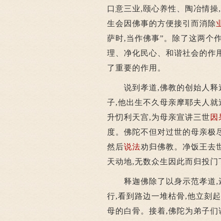
口意三业,颐心养性、陶冶情操
生会因佛事的方便接引而消除
萨时,当作佛事”。除了这两个
理、净化民心、和谐社会的作
了重要的作用。
说到孝道,佛教的创始人释
子,他出生不久母亲摩耶夫人就
升忉利天宫,为母亲宣讲三世
因
度。佛陀不但对过世的母亲极尽
然后
说法
劝归佛教。净饭王去
天动地,无数众生因此而归投门
释迦佛除了以身示范孝道,还
行,看到路边一堆枯骨,他立刻
母的白骨。接着,佛陀为弟子们