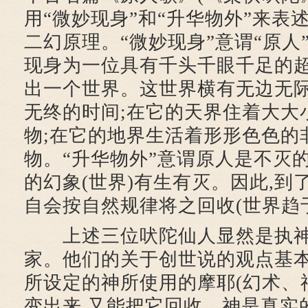
用“微妙现身”和“升华物外”来表
二幻原理。“微妙现身”意谓“原人
现身为一位具有千头千眼千足的超
出一个世界。这世界横有无边无际
无终的时间;在它的天界住着大大
物;在它的地界生活着形形色色的
物。“升华物外”意谓原人是不灭
的幻象(世界)有生有灭。因此,到
自会按自然规律将之回收(世界趋
上述三位吠陀仙人显然是执神
家。他们的关于创世说的观点基本
所设定的神所使用的摩耶(幻术、
变出来,又能把它回收。神是真实