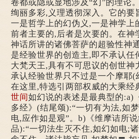
卷都或隐或显地涉及“幻”的理论
绚丽多彩,义理透彻深入。它的要
一是哲学上的幻伪义,一是神学上的
前者主要的,后者是次要的。在神
神话所讲的诸佛菩萨的超验性神通
是经验世界的创造主,即不承认任
大梵天王,具有不可思议的创世神
承认经验世界只不过是一个摩耶(幻
在这里,特选引两部权威的大乘经
世间
如幻说的表述是最典型的:a)
多经》(结尾颂):“一切有为法,如
电,应作如是观”。b)《维摩诘所说
品):“一切法生灭不住,如幻如电;