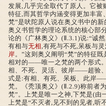
发展,几乎完全取代了原人。它被
特征,而其哲学内涵变得更加丰富
梵”是吠陀原人说在奥义书中的新
奥义书哲学的理论系统的核心部
论的《广林奥义》(Ⅱ.3.1)说:“诚
有相与
无相
,有死与不死,呆板与灵
岸
。”这则奥义阐明“梵”的特征既
相对的——唯一之梵的两个形式。
相、不死、灵活、彼岸——超验、
式是:有相、有死、呆板、此岸—
梵。《秃顶奥义》(Ⅱ.2.9)称前者
梵”。上梵是唯一之神,下梵是(由
上梵是“不灭者,见不到的见者,听