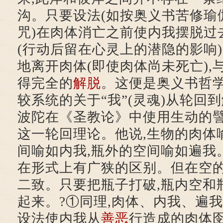
沟。只要设法(如按奥义书苦修瑜
咒)在肉体消亡之前使内我摆脱过
(行动后留在心灵上的潜隐的影响)
地离开肉体(即使肉体尚未死亡),
得完全的
解脱
。这便是奥义书哲
较系统的关于“我”(灵魂)从轮回
波陀在《圣教论》中使用生动的
这一轮回理论。他说,生物的肉体
间喻如内我,瓶外的空间喻如遍我
在形式上有广狭的区别。但在空
二致。只要把瓶子打破,瓶内空和
起来。?①同理,肉体、内我、遍我
设法使内我从
善恶
行造成的肉体囹