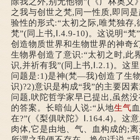
除我之外,别无他物”(《广林奥义》Ⅲ.
之我与创世之梵,同一性质,即同
验性的形式:“太初之际,唯梵独存,
梵”(同上书,Ⅰ.4.9-10)。这说明“
创造物质世界和生物世界的神奇幻
生物界创造了意识:“太初之时,此
识,并祈有我”(同上书,Ⅰ.2.1)。
问题是:1)是神(梵—我)创造了生
识)?2)意识是构成“我”的主要因
问题,吠陀哲学家早已提出,虽然
的答案。长暗仙人说:“从地
生气
血
在?”(《梨俱吠陀》Ⅰ.164.4)。这
肉体,它是由地、气、血构成的;离
所谓之我便不存在。换句话说,“