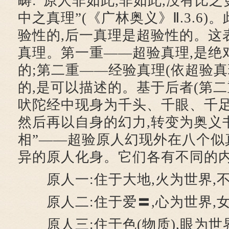
畴:“原人非如此,非如此,没有比
中之真理”(《广林奥义》Ⅱ.3.6
验性的,后一真理是超验性的。这
真理。第一重——超验真理,是绝
的;第二重——经验真理(依超验真
的,是可以描述的。基于后者(第二
吠陀经中现身为千头、千眼、千足
然后再以自身的幻力,转变为奥义
相”——超验原人幻现外在八个似
异的原人化身。它们各有不同的内
原人一:住于大地,火为世界,不
原人二:住于爱〓,心为世界,女
原人三:住于色(物质),眼为世