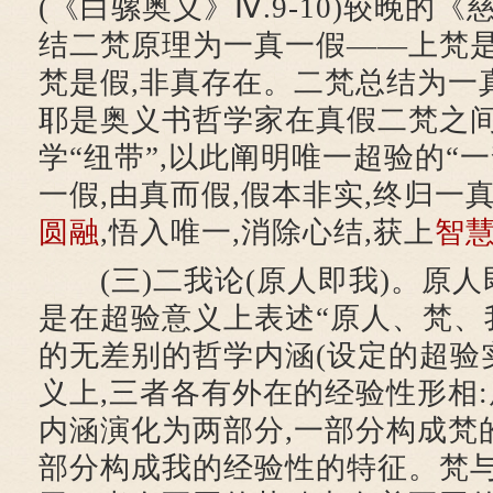
(《白骡奥义》Ⅳ.9-10)较晚的《慈
结二梵原理为一真一假——上梵是
梵是假,非真存在。二梵总结为一
耶是奥义书哲学家在真假二梵之
学“纽带”,以此阐明唯一超验的“一
一假,由真而假,假本非实,终归一真
圆融
,悟入唯一,消除心结,获上
智
(三)二我论(原人即我)。原人
是在超验意义上表述“原人、梵、
的无差别的哲学内涵(设定的超验
义上,三者各有外在的经验性形相
内涵演化为两部分,一部分构成梵
部分构成我的经验性的特征。梵