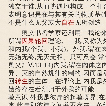
独立于谁,从而协调地构成一个和合
表明意识是在与其有关的物质基础
不是什么无父或大
自在
无所创造
奥义书哲学家还利用二我论来
所谓
因果
轮回
理论。二我,又称为
和内我(个我、小我)。外我,谓在
无始无终,无灭无相、只可意会,常
奥义》Ⅴ.13-14)内我,谓在肉体
异、灭的自然规律的制约,因而是
回
转生
的主体。在理论上,内我是
始终存在着幻归于外我的可能—
验意识,外我是彼岸的超验境界;
来,此岸和彼岸之间并不存在一条