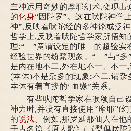
主神运用奇妙的摩耶幻术,变现出
的
化身
“因陀罗”。这在吠陀神学
神”,反映着吠陀经的多神论或泛神
哲学上,反映着吠陀哲学家所悟知的
理:“一”意谓设定的唯一的超验实在
经验世界的纷繁现象。“一”与“多
是内在地不二,外在地不一。不一
(本体)不是杂多的现象;不二,谓
本体有着直接的“血缘”关系。
有些吠陀哲学家在歌颂自己设
神力时,并没有直接使用“摩耶”(幻
的
说法
。例如,那罗延那仙人在他
千古名篇《原人歌》(《梨俱吠陀》X.