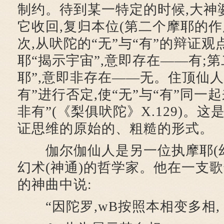
制约。待到某一特定的时候,大神
它收回,复归本位(第二个摩耶的作
次,从吠陀的“无”与“有”的辩证观
耶“揭示宇宙”,意即存在——有;
耶”,意即非存在——无。住顶仙
有”进行否定,使“无”与“有”同一起
非有”(《梨俱吠陀》X.129)。这
证思维的原始的、粗糙的形式。
伽尔伽仙人是另一位执摩耶(幻
幻术(神通)的哲学家。他在一支
的神曲中说:
“因陀罗,wB按照本相变多相,