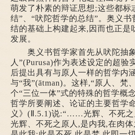
萌发了朴素的辩证思想;这些都标
结”、“吠陀哲学的总结”。奥义
结的基础上构建起来,因而也正是
发展。
奥义书哲学家首先从吠陀抽象
人”(Purusa)作为表述设定的超
后提出具有与原人一样的哲学内涵的“梵
与“我”(ātman)。这样,“原人、
个“三位一体”式的特殊的哲学概
哲学所要阐述、论证的主要哲学
义》(Ⅱ.5.1)说:“……光辉、不死
光辉、不死之原人,是内我,在肉体
是此我;此是不死,此是梵,此即一