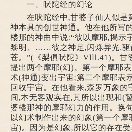
一、吠陀经的幻论
在吠陀经中,甘婆子仙人似是第
神本具的创世神通。他在他所写
楼那的神曲中说:“彼以摩耶,揭示
黎明。……彼之神足,闪烁异光,驱
苍。”(《梨俱吠陀》Vlll.41)
提出两个摩耶(幻)。第一个摩耶
术(神通)变出宇宙;第二个摩耶表
回收宇宙。在他看来,森罗万象的
间,本无客观实在,其所以出现和(
婆楼那神的摩耶幻力的作用。换句
以幻术制作出来的幻象(第一个摩
宙)。因为是幻象,所以它的存在