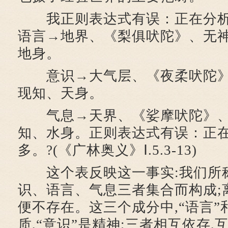
我正则表达式有误：正在分析“JB
语言→地界、《梨俱吠陀》、无
地身。
意识→大气层、《夜柔吠陀》
现知、天身。
气息→天界、《娑摩吠陀》、
知、水身。正则表达式有误：正在分析
多。?(《广林奥义》Ⅰ.5.3-13)
这个表反映这一事实:我们所称
识、语言、气息三者集合而构成;
便不存在。这三个成分中,“语言”
质,“意识”是精神;三者相互依存,