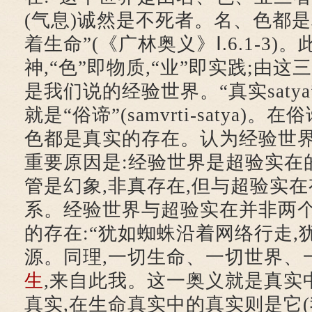
(气息)诚然是不死者。名、色都是真实
着生命”(《广林奥义》Ⅰ.6.1-3)
神,“色”即物质,“业”即实践;由这
是我们说的经验世界。“真实satya
就是“俗谛”(samvrti-satya)
色都是真实的存在。认为经验世
重要原因是:经验世界是超验实在
管是幻象,非真存在,但与超验实
系。经验世界与超验实在并非两
的存在:“犹如蜘蛛沿着网络行走,
源。同理,一切生命、一切世界、
生
,来自此我。这一奥义就是真实
真实,在生命真实中的真实则是它(我