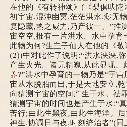
在他的《有转神颂》(《梨俱吠陀》X
初宇宙,混沌幽冥,茫茫洪水,渺无
复隐藏,热之威力,乃产彼一。”推
宙空空,推有一片洪水。水中孕育一
此物为何?生主子仙人在他的《敬
(2))中对此作了说明:“洪水泱泱,
产生火光。诸无精魄,从此显现。
养
?”洪水中孕育的一物乃是“宇宙胎
宙从水脱胎而出,于是天地安立,
向猜测宇宙的空间产生于水。祛
猜测宇宙的时间也是产生于水:“真
苦行;由此生黑夜,由此生海洋。后
神生,协调日与夜,时刻统治者”(同