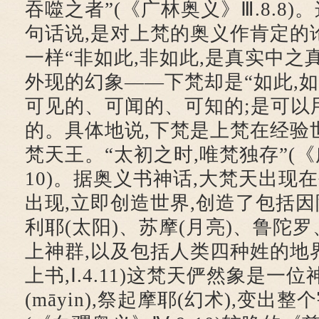
吞噬之者”(《广林奥义》Ⅲ.8.8)
句话说,是对上梵的奥义作肯定的
一样“非如此,非如此,是真实中之
外现的幻象——下梵却是“如此,如
可见的、可闻的、可知的;是可以
的。具体地说,下梵是上梵在经验
梵天王。“太初之时,唯梵独存”(《广
10)。据奥义书神话,大梵天出现
出现,立即创造世界,创造了包括
利耶(太阳)、苏摩(月亮)、鲁陀
上神群,以及包括人类四种姓的地
上书,Ⅰ.4.11)这梵天俨然象是一
(māyin),祭起摩耶(幻术),变出整