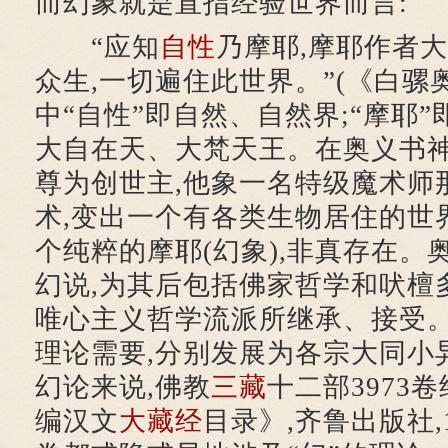
而幻象就是直指经验世界而言:
“应知
自性
乃摩耶,摩耶作者大
众生,一切遍住此世界。”(《白骡奥义
中“自性”即自然、自然界;“摩耶”
大自在天、大梵天王。在奥义书神
尊为创世主,他象一名特级魔术师
术,变出一个有各类生物居住的世
个纯粹的摩耶(幻象),非真存在。
幻说,为其后包括佛家哲学和吠檀
唯心主义哲学流派所继承、接受
理论需要,分别发展为各宗大同小
幻论来说,佛教
三藏
十二部3973
编汉文
大藏经
目录》,齐鲁出版社,1