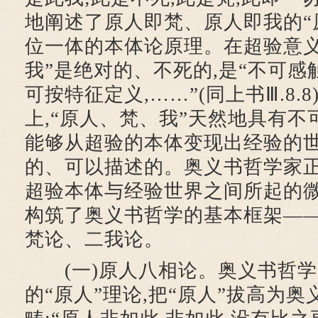
地阐述了原人即梵、原人即我的“
位一体的本体论原理。在超验意义
我”是绝对的、不死的,是“不可
可按特征定义,……”(同上书Ⅲ.8.8
上,“原人、梵、我”天然地具有不
能够从超验的本体变现出经验的世
的、可以描述的。奥义书哲学家正
超验本体与经验世界之间所起的微
构筑了奥义书哲学的基本框架—
梵论、二我论。
(一)原人八相论。奥义书哲学
的“原人”理论,把“原人”拔高为