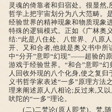
灵魂的倚靠者和归宿处。很显然,
哲学上把宇宙划分为八大范畴。
经验世界的精神现象和物质现象
特殊的逻辑模式。正如《广林奥义》(
结:“此是八住处、八世界、八原
开、又和合者,他就是奥义书中所
中“分开”意即“幻现”——超验的
游戏于经验世界。“和合”意即“幻
人回收外现的八个化身,使之复归
义书哲学家表述“一多”原理方法之
理来阐述原人八相论;反过来,又
吠陀的“一多”理论。
(二)二梵论(原人即梵)。梵,