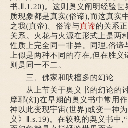
书,Ⅱ.1.20)。这则奥义阐明经
质现象都是真实(俗谛),而这真实
之我(真帝)。俗谛与
真谛
的关系正
关系。火花与火源在形式上是两种
性质上完全同一非异。同理,俗谛
上似是两种不同的存在,但在胜义谛
则是同一不二。
三、佛家和吠檀多的幻论
从上节关于奥义书的幻论的讨
摩耶(幻)在早期的奥义书中常用作
神以此变现宇宙(世界)或变一神为
义》Ⅱ.s.19)。在较晚的奥义书中,