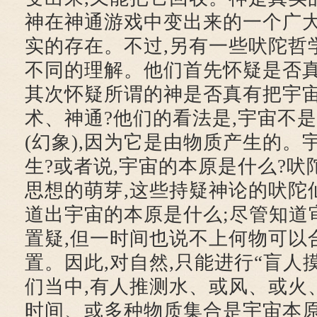
神在神通游戏中变出来的一个广大
实的存在。不过,另有一些吠陀哲学
不同的理解。他们首先怀疑是否真
其次怀疑所谓的神是否真有把宇
术、神通?他们的看法是,宇宙不
(幻象),因为它是由物质产生的。
生?或者说,宇宙的本原是什么?
思想的萌芽,这些持疑神论的吠陀
道出宇宙的本原是什么;尽管知道
置疑,但一时间也说不上何物可以
置。因此,对自然,只能进行“盲人
们当中,有人推测水、或风、或火、
时间、或多种物质集合是宇宙本原