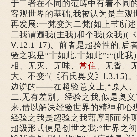
于二者在不同的范畴中有着不同的
客观世界的基础,我被认为是主观
再发展:一梵变为二梵(如上节所述
二我谓遍我(主我)和个我(众我)(
Ⅴ.12.1-17)。前者是超验性的
验之我是“非如此,非如此”;“(此
相、无灭、无味、
常住
、无香、
大、不变”(《石氏奥义》Ⅰ.3.15
边说的——在超验意义上,“原人
二,无有差别。经验之我,似是奥
来,借以解决经验世界的精神和心
经验之我是超验之我藉摩耶而外
超级形式便是创世之我:“世界之初