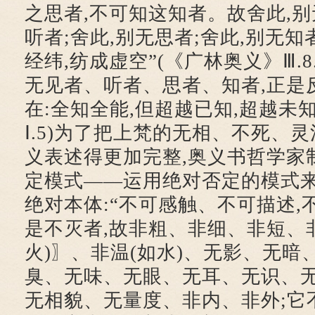
之思者,不可知这知者。故舍此,别
听者;舍此,别无思者;舍此,别无知
经纬,纺成虚空”(《广林奥义》Ⅲ.8
无见者、听者、思者、知者,正是
在:全知全能,但超越已知,超越未
Ⅰ.5)为了把上梵的无相、不死、
义表述得更加完整,奥义书哲学家
定模式——运用绝对否定的模式
绝对本体:“不可感触、不可描述,
是不灭者,故非粗、非细、非短、
火)〗、非温(如水)、无影、无暗
臭、无味、无眼、无耳、无识、
无相貌、无量度、非内、非外;它