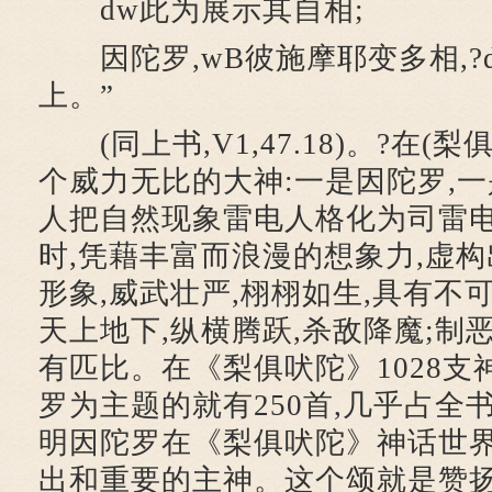
dw此为展示其自相;
因陀罗,wB彼施摩耶变多相,?
上。”
(同上书,V1,47.18)。?在(
个威力无比的大神:一是因陀罗,
人把自然现象雷电人格化为司雷电
时,凭藉丰富而浪漫的想象力,虚
形象,威武壮严,栩栩如生,具有不
天上地下,纵横腾跃,杀敌降魔;制恶
有匹比。在《梨俱吠陀》1028支
罗为主题的就有250首,几乎占全
明因陀罗在《梨俱吠陀》神话世
出和重要的主神。这个颂就是赞