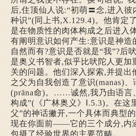
后,住顶仙人说:“初萌〓念,进入彼
种识”(同上书,X.129.4)。他肯定了
是在物质性的肉体构成之后进入体
有阐明意识如何产生:意识是神造
自然而有?意识是否就是“我”?后
是奥义书智者,似乎比吠陀人更加
关的问题。他们深入探索,并提出他
之父为自我创造了意识(manas)、语
(prāna命)。……诚然,我乃由
构成”(《广林奥义》Ⅰ.5.3)。在
父”的神话撇开,一个具体而典型
现在你面前——它的三个成分,内
包摄了经验世界的主要范畴。