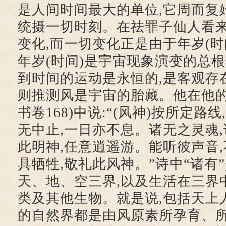
是人间时间最大的单位,它周而复始
统摄一切时刻。在祛罪子仙人看来
变化,而一切变化正是由于年岁(时
年岁(时间)是宇宙现象演变的总
到时间的运动是永恒的,是客观存
则推测风是宇宙的胎藏。他在他的
书卷168)中说:“(风神)按所定路线
无中止,一日亦不息。诸无之灵魂,
此明神,任意逍遥游。能听彼声音,
具牺牲,敬礼此风神。”诗中“诸有”
天、地、空三界,以及生活在三界
类及其他生物。就是说,包括天上
的自然界都是由风原素所孕育、