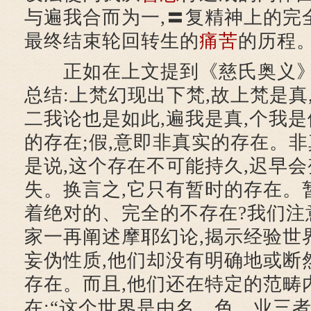
与遍我合而为一,〓复精神上的完
最终结束轮回转生的
痛苦
的历程
正如在上文提到《慈氏奥义》(Ⅴ
总结:上梵幻现出下梵,故上梵是真
二我论也是如此,遍我是真,个我是
的存在;假,意即非真实的存在。非
是说,这个存在不可能持久,迟早会
失。换言之,它只有暂时的存在。
着绝对的、完全的不存在?我们注
家一再阐述摩耶幻论,揭示经验世界
妄伪性质,他们却没有明确地或断
存在。而且,他们还在特定的范畴
在:“这个世界是由名、色、业三