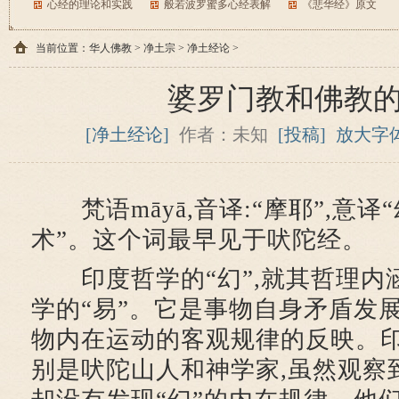
心经的理论和实践
般若波罗蜜多心经表解
《悲华经》原文
当前位置：
华人佛教
>
净土宗
>
净土经论
>
婆罗门教和佛教
[净土经论]
作者：未知
[投稿]
放大字
梵语māyā,音译:“摩耶”,意译
术”。这个词最早见于吠陀经。
印度哲学的“幻”,就其哲理内涵
学的“易”。它是事物自身矛盾发
物内在运动的客观规律的反映。印
别是吠陀山人和神学家,虽然观察到