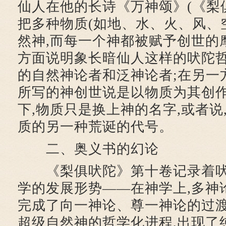
仙人在他的长诗《万神颂》(《梨俱吠
把多种物质(如地、水、火、风、
然神,而每一个神都被赋予创世的
方面说明象长暗仙人这样的吠陀
的自然神论者和泛神论者;在另一
所写的神创世说是以物质为其创作
下,物质只是换上神的名字,或者说
质的另一种荒诞的代号。
二、奥义书的幻论
《梨俱吠陀》第十卷记录着吠
学的发展形势——在神学上,多神
完成了向一神论、尊一神论的过渡
超级自然神的哲学化进程,出现了