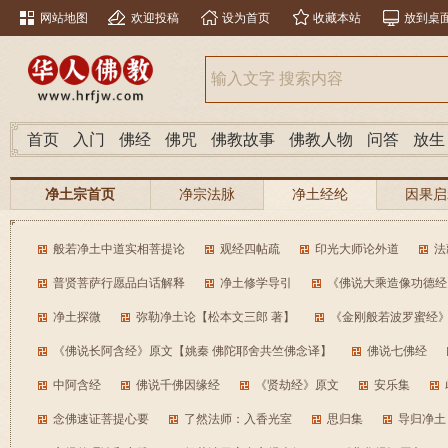
网站地图
欢迎投稿
设为首页
收藏本站
放到桌
首页
入门
佛经
佛咒
佛教故事
佛教人物
问答
放生
净土宗首页
净宗法脉
净土经纶
因果启
般若净土中道实相菩提论
观经四帖疏
印光大师论外道
法
普贤菩萨行愿品白话解释
净土修学导引
《佛说大乘造像功德经
净土探微
弥勒净土论【松本文三郎 著】
《金刚般若波罗蜜经
《佛说长阿含经》原文【姚秦 佛陀耶舍共竺佛念译】
佛说七佛经
中阿含经
佛说千佛因缘经
《贤劫经》原文
安乐集
念佛速证菩提心要
了然法师：入香光室
思归集
导归净土