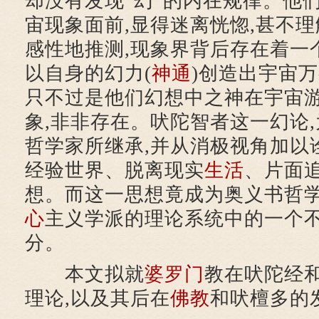
却没有发现“幻”的内在规律。他
宙现象面前,显得迷离恍惚,甚不理
感性地推测,现象界背后存在着一
以自身的幻力(
神通
)创造出宇宙
只不过是他们幻想中之神在宇宙
象,非非存在。吠陀智者这一幻论
哲学家所继承,并从消极视角加以
经验世界、脱离现实
生活
、片面
想。而这一思想竟成为奥义书哲
心
主义学派的理论系统中的一个
分。
本文拟就
婆罗门
教在吠陀经
理论,以及其后在
佛教
和吠檀多的