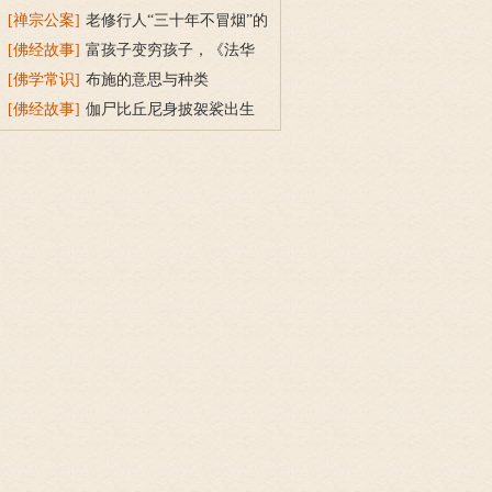
持戒穿素服得宝珠
[禅宗公案]
老修行人“三十年不冒烟”的
故事
[佛经故事]
富孩子变穷孩子，《法华
经》穷子喻的故事
[佛学常识]
布施的意思与种类
[佛经故事]
伽尸比丘尼身披袈裟出生
的因缘故事