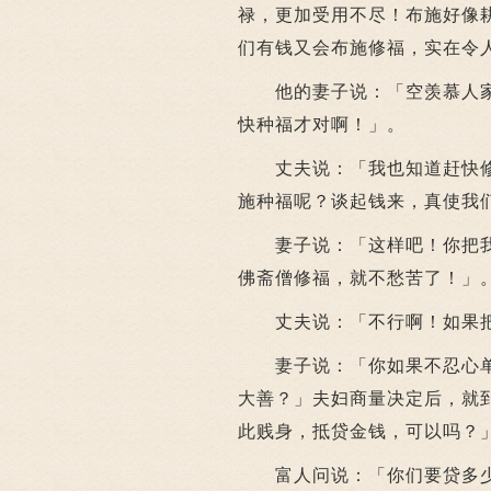
禄，更加受用不尽！布施好像
们有钱又会布施修福，实在令
他的妻子说：「空羡慕人家
快种福才对啊！」。
丈夫说：「我也知道赶快修
施种福呢？谈起钱来，真使我
妻子说：「这样吧！你把我
佛斋僧修福，就不愁苦了！」
丈夫说：「不行啊！如果把
妻子说：「你如果不忍心单
大善？」夫妇商量决定后，就
此贱身，抵贷金钱，可以吗？
富人问说：「你们要贷多少