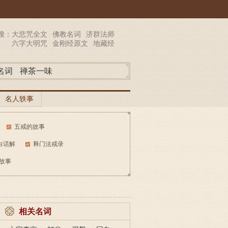
搜：
大悲咒全文
佛教名词
济群法师
六字大明咒
金刚经原文
地藏经
名词
禅茶一味
名人轶事
五戒的故事
白话解
释门法戒录
故事
相关名词