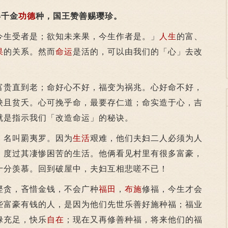
千金
功德
种，国王赞善赐璎珍。
今生受者是；欲知未来果，今生作者是。」
人生
的富、
果
的关系。然而
命运
是活的，可以由我们的「心」去改
贵直到老；命好心不好，福变为祸兆。心好命不好，
殃且贫夭。心可挽乎命，最要存仁道；命实造于心，吉
就是指示我们「改造命运」的秘诀。
名叫罽夷罗。因为
生活
艰难，他们夫妇二人必须为人
，度过其凄惨困苦的生活。他俩看见村里有很多富豪，
十分羡慕。回到破屋中，夫妇互相悲嗟不已！
贪，吝惜金钱，不会广种
福田
，
布施
修福，今生才会
些富豪有钱的人，是因为他们先世乐善好施种福；福业
禄充足，快乐
自在
；现在又再修善种福，将来他们的福