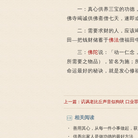
一：真心供养三宝的功德，
佛寺竭诚供佛斋僧七天，遂即
二：需要求财的人，应该竭
田―把钱财储蓄于
佛法
僧福田
三：
佛陀
说：「动一仁念
所需要之物品），皆名为施；
命运最好的秘诀，就是发心修
上一篇：
讥讽老比丘声音似狗吠 口业
狗
相关阅读
善用其心，从每一件小事做起，获
供养出家人是做功德的最好方法