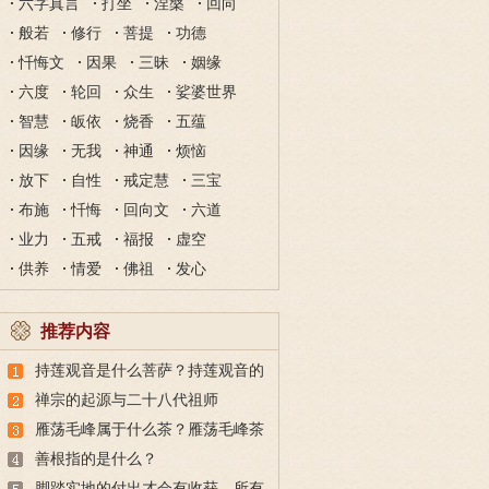
六字真言
打坐
涅槃
回向
般若
修行
菩提
功德
忏悔文
因果
三昧
姻缘
六度
轮回
众生
娑婆世界
智慧
皈依
烧香
五蕴
因缘
无我
神通
烦恼
放下
自性
戒定慧
三宝
布施
忏悔
回向文
六道
业力
五戒
福报
虚空
供养
情爱
佛祖
发心
推荐内容
持莲观音是什么菩萨？持莲观音的
故事
禅宗的起源与二十八代祖师
雁荡毛峰属于什么茶？雁荡毛峰茶
的特点与由来
善根指的是什么？
脚踏实地的付出才会有收获，所有