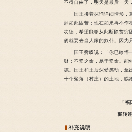
不得自由了，明天是最后一天
国王接着探询详细情形，罽
到如此困苦；现在如果再不作
功德，希望能够从此断除贫穷
俩就要去当人家的奴仆。因为
国王赞叹说：「你已瞭悟一
财；不坚之命，易于坚命。能
德。国王和王后深受感动，拿
十个聚落（村庄）的土地，赐
「福田
辗转连绵
补充说明