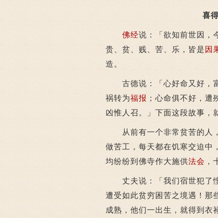
喜得
佛经
说：「欲知前世因，
贵、贫、贱、苦、乐，皆是
因
造。
古德说：「心好命又好，富
祸转为
福报
；心命俱不好，遭
凶惟人召。」下面这段故事，
从前有一个非常贫苦的人，
做苦工，每天都在饥寒交迫中
均纷纷到佛寺作大施供
法会
，
丈夫说：「我们宿世犯了悭
遭受如此贫穷困苦之境遇！那
成熟，他们一出生，就得到衣