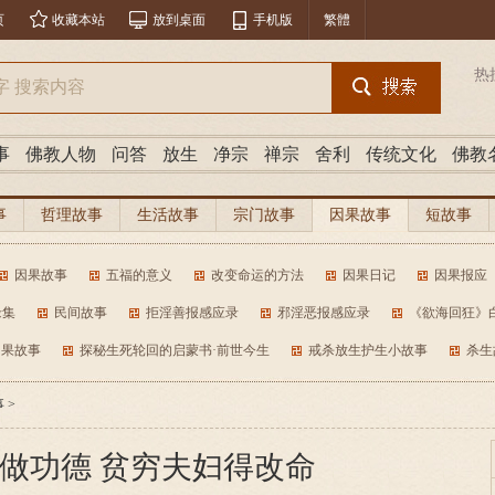
页
收藏本站
放到桌面
手机版
繁體
热
事
佛教人物
问答
放生
净宗
禅宗
舍利
传统文化
佛教
事
哲理故事
生活故事
宗门故事
因果故事
短故事
因果故事
五福的意义
改变命运的方法
因果日记
因果报应
缘集
民间故事
拒淫善报感应录
邪淫恶报感应录
《欲海回狂》
因果故事
探秘生死轮回的启蒙书·前世今生
戒杀放生护生小故事
杀生
事
>
做功德 贫穷夫妇得改命