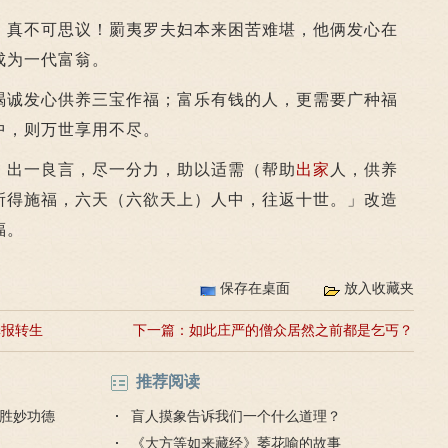
真不可思议！罽夷罗夫妇本来困苦难堪，他俩发心在
成为一代富翁。
诚发心供养三宝作福；富乐有钱的人，更需要广种福
中，则万世享用不尽。
，出一良言，尽一分力，助以适需（帮助
出家
人，供养
所得施福，六天（六欲天上）人中，往返十世。」改造
福。
保存在桌面
放入收藏夹
罪报转生
下一篇：
如此庄严的僧众居然之前都是乞丐？
推荐阅读
胜妙功德
盲人摸象告诉我们一个什么道理？
《大方等如来藏经》萎花喻的故事