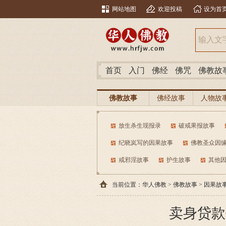
网站地图
欢迎投稿
设为首
首页
入门
佛经
佛咒
佛教故
佛教故事
佛经故事
人物故
放生杀生现报录
破戒果报故事
纪晓岚写的因果故事
佛教圣众因
戒邪淫故事
护生故事
其他
当前位置：
华人佛教
>
佛教故事
>
因果故
卖身贷款