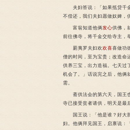
夫妇答说：「如果抵贷千金
不偿还，我们夫妇愿做奴婢，
富翁知道他俩
发心
供佛，
前往佛寺，将千金交给寺主，
罽夷罗夫妇欢
欢喜
喜做功
僧的时间，至为宝贵；改造命
供养三宝，出力造福。七天过
机会了。」话说完之后，他俩
需。
斋供法会的第六天，国王也
寺已接受贫者请供，明天是最
国王说：「他是谁？好大胆
妇。他俩拜见国王，启禀说：