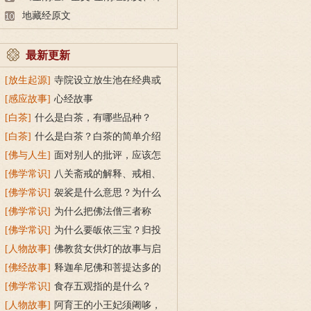
文及释意
地藏经原文
最新更新
[放生起源]
寺院设立放生池在经典或
传统上有什么根据？
[感应故事]
心经故事
[白茶]
什么是白茶，有哪些品种？
[白茶]
什么是白茶？白茶的简单介绍
[佛与人生]
面对别人的批评，应该怎
么做？
[佛学常识]
八关斋戒的解释、戒相、
功德利益
[佛学常识]
袈裟是什么意思？为什么
叫福田衣？
[佛学常识]
为什么把佛法僧三者称
为“宝”？
[佛学常识]
为什么要皈依三宝？归投
三宝令身心安稳
[人物故事]
佛教贫女供灯的故事与启
示
[佛经故事]
释迦牟尼佛和菩提达多的
双头鸟故事
[佛学常识]
食存五观指的是什么？
[人物故事]
阿育王的小王妃须阇哆，