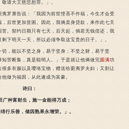
，敬请大王慈悲恕罪。」。
夷罗禀告说：「我因为前世悭吝不作福，今生才会受
福，后世更加贫困。因此，我俩卖身贷款，来作此七天
困苦。契约日期只有七天，后天起，倘若无钱偿还，我
只剩下明天一天，所以必须争取这宝贵的日子。」。
切，能以不坚之身，易于坚身；不坚之财，易于坚
够知苦断集，真是聪明人。」于是就让他俩做完
圆满
功
出很多衣服以及璎珞宝物，赠送给罽夷罗夫妇；又割让
给他做为福因，从此遂成为富豪。
诗曰：
广种富财生，施一金能得万成；
行乐善，储因熟果永增荣。」。