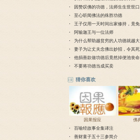
因赞叹佛的功德，法师生生世世口
至心听闻佛法的殊胜功德
王子仅用一天时间出家修持，竟免
狱之苦
阿输迦王与一位法师
为什么帮助越贫穷的人功德就越大
妻子为让丈夫念佛出妙招，令其死
狱苦
他捐善款做功德后竟然掉便池丧命
跟前世有关
不要将功德当成买卖
猜你喜欢
因果报应
佛
百喻经故事全集译注
善财童子五十三参简介