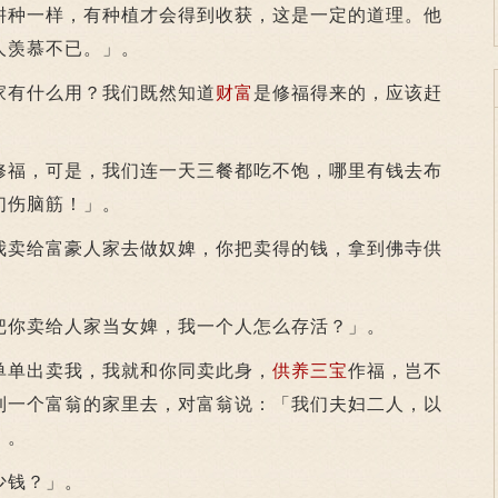
耕种一样，有种植才会得到收获，这是一定的道理。他
人羡慕不已。」。
有什么用？我们既然知道
财富
是修福得来的，应该赶
福，可是，我们连一天三餐都吃不饱，哪里有钱去布
们伤脑筋！」。
卖给富豪人家去做奴婢，你把卖得的钱，拿到佛寺供
。
你卖给人家当女婢，我一个人怎么存活？」。
单出卖我，我就和你同卖此身，
供养
三宝
作福，岂不
到一个富翁的家里去，对富翁说：「我们夫妇二人，以
」。
钱？」。