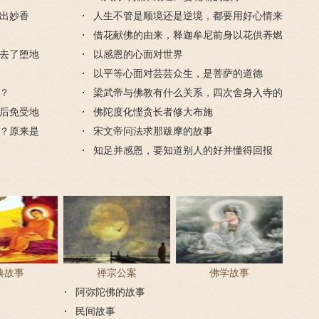
出妙香
人生不管是顺境还是逆境，都要用好心情来
对待
借花献佛的由来，释迦牟尼前身以花供养燃
去了堕地
灯佛
以感恩的心面对世界
以平等心面对芸芸众生，是菩萨的道德
？
梁武帝与佛教有什么关系，四次舍身入寺的
后免受地
是哪个寺？
佛陀度化悭贪长者修大布施
？原来是
宋文帝问法求那跋摩的故事
知足并感恩，要知道别人的好并懂得回报
典故事
禅宗公案
佛学故事
阿弥陀佛的故事
民间故事