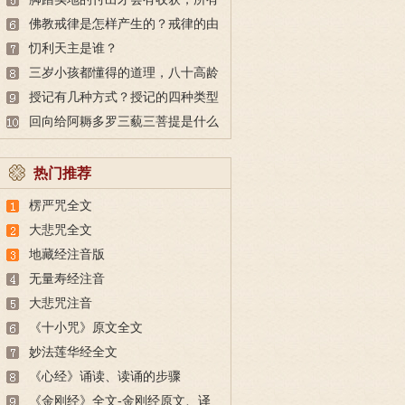
的付出都不会白费
佛教戒律是怎样产生的？戒律的由
来
忉利天主是谁？
三岁小孩都懂得的道理，八十高龄
也未必做得到
授记有几种方式？授记的四种类型
回向给阿耨多罗三藐三菩提是什么
意思？
热门推荐
楞严咒全文
大悲咒全文
地藏经注音版
无量寿经注音
大悲咒注音
《十小咒》原文全文
妙法莲华经全文
《心经》诵读、读诵的步骤
《金刚经》全文-金刚经原文、译