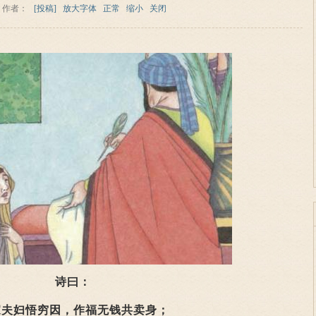
作者：
[投稿]
放大字体
正常
缩小
关闭
诗曰：
妇悟穷因，作福无钱共卖身；