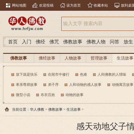
网站地图
欢迎投稿
设为首页
收藏本站
放到桌
首页
入门
佛经
佛咒
佛教故事
佛教人物
问答
放生
佛教故事
佛经故事
人物故事
哲理故事
生活故事
放下就是快乐
在闹市中修行
色难
人间佛教的人情味
孝亲尊师故事
弟子序
人和动物的感人故事
动物寓言故事
微型小说
布衣百姓
动物的故事
当前位置：
华人佛教
>
佛教故事
>
生活故事
>
感天动地父子