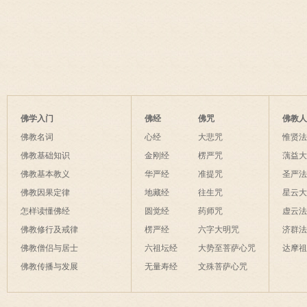
佛学入门
佛经
佛咒
佛教
佛教名词
心经
大悲咒
惟贤
佛教基础知识
金刚经
楞严咒
蕅益
佛教基本教义
华严经
准提咒
圣严
佛教因果定律
地藏经
往生咒
星云
怎样读懂佛经
圆觉经
药师咒
虚云
佛教修行及戒律
楞严经
六字大明咒
济群
佛教僧侣与居士
六祖坛经
大势至菩萨心咒
达摩
佛教传播与发展
无量寿经
文殊菩萨心咒