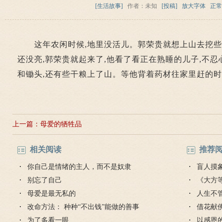
[生活故事]
作者：未知
[投稿]
放大字体
正常
这年农闲时候,地里没活儿。郭荣贵就想上山去挖些
还没亮,郭荣贵就起来了,他看了看正在熟睡的儿子,不忍
和锄头,还有些干粮上了山。等他背着药材往家里赶的时
上一篇：
母爱的牺牲品
相关阅读
推荐
你自己是情绪的主人，而不是奴隶
盲人摸
别忘了自己
《大方
母爱是最无私的
人生不
改命方法： 种种“不出钱”能做的善事
对待
借花献
为了多看一眼
灯佛
以感恩