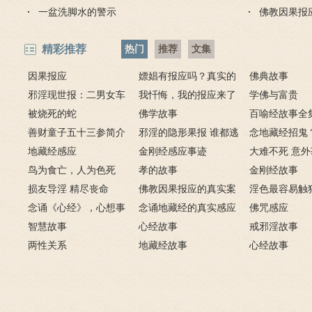
一盆洗脚水的警示
佛教因果报
精彩推荐
热门
推荐
文集
因果报应
嫖娼有报应吗？真实的
佛典故事
邪淫现世报：二男女车
嫖娼报应
我忏悔，我的报应来了
学佛与富贵
上纵欲酿车祸被烧死
被烧死的蛇
－淫人妻者，妻淫人
佛学故事
百喻经故事全
善财童子五十三参简介
邪淫的隐形果报 谁都逃
念地藏经招鬼
地藏经感应
不掉
金刚经感应事迹
地藏经的请进
大难不死 意
鸟为食亡，人为色死
孝的故事
致富的特异功
金刚经故事
损友导淫 精尽丧命
佛教因果报应的真实案
淫色最容易触
念诵《心经》，心想事
例
念诵地藏经的真实感应
淫欲心难清静
佛咒感应
成
智慧故事
六则
心经故事
戒邪淫故事
两性关系
地藏经故事
心经故事