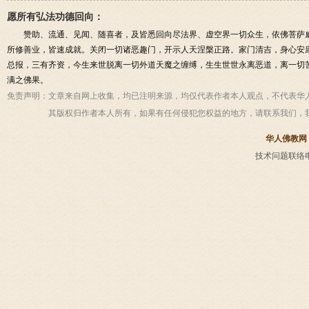
愿所有弘法功德回向：
赞助、流通、见闻、随喜者，及皆悉回向尽法界、虚空界一切众生，依佛菩萨
所修善业，皆速成就。关闭一切诸恶趣门，开示人天涅槃正路。家门清吉，身心安
总报，三有齐资，今生来世脱离一切外道天魔之缠缚，生生世世永离恶道，离一切
满之佛果。
免责声明：
文章来自网上收集，均已注明来源，均仅代表作者本人观点，不代表华
其版权归作者本人所有，如果有任何侵犯您权益的地方，请联系我们，
华人佛教网
技术问题联络