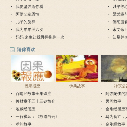
我要坚强给你看
以平等
阿婆父辈恩情
梁武帝
儿子的旋律
是哪个
佛陀度
我为弟弟哭六次
宋文帝
妈妈,来生让我再拥抱你一次
知足并
猜你喜欢
因果报应
佛典故事
禅宗公
百喻经故事全集译注
阿弥陀佛的
善财童子五十三参简介
民间故事
地藏经感应
金刚经感应
一行禅师：《故道白云》
鸟为食亡，
孝的故事
金刚经故事