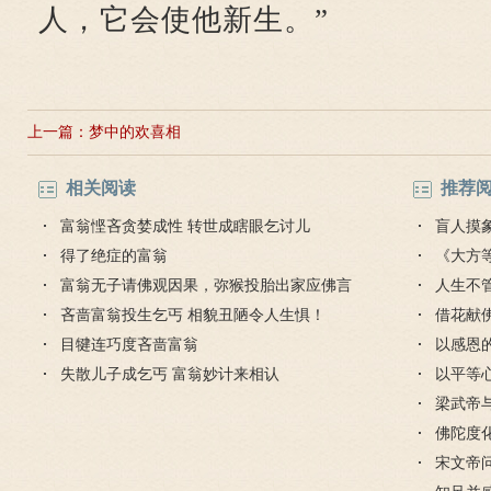
人，它会使他新生。”
上一篇：
梦中的欢喜相
相关阅读
推荐
富翁悭吝贪婪成性 转世成瞎眼乞讨儿
盲人摸
得了绝症的富翁
《大方
富翁无子请佛观因果，弥猴投胎出家应佛言
人生不
吝啬富翁投生乞丐 相貌丑陋令人生惧！
对待
借花献
目犍连巧度吝啬富翁
灯佛
以感恩
失散儿子成乞丐 富翁妙计来相认
以平等
梁武帝
是哪个
佛陀度
宋文帝