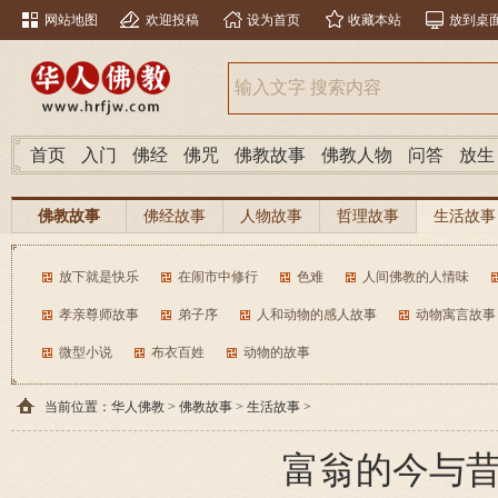
网站地图
欢迎投稿
设为首页
收藏本站
放到桌
首页
入门
佛经
佛咒
佛教故事
佛教人物
问答
放生
佛教故事
佛经故事
人物故事
哲理故事
生活故事
放下就是快乐
在闹市中修行
色难
人间佛教的人情味
孝亲尊师故事
弟子序
人和动物的感人故事
动物寓言故事
微型小说
布衣百姓
动物的故事
当前位置：
华人佛教
>
佛教故事
>
生活故事
>
富翁的今与