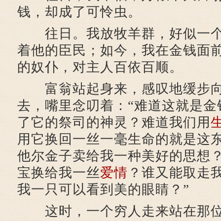
钱，却成了可怜虫。
往日。我放牧羊群，好似一个
着他的臣民；如今，我在金钱面
的奴仆，对主人百依百顺。
富翁站起身来，感叹地缓步向
去，嘴里念叨着：“难道这就是金
了它的祭司的神灵？难道我们用
用它换回一丝一毫生命的就是这
他尔金子卖给我一种美好的思想
宝换给我一丝
爱情
？谁又能取走
我一只可以看到美的眼睛？”
这时，一个穷人走来站在那位