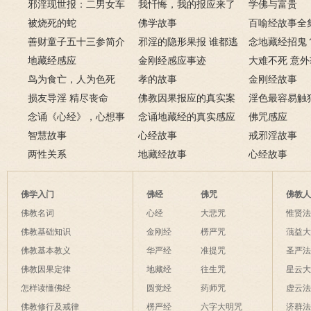
邪淫现世报：二男女车
嫖娼报应
我忏悔，我的报应来了
学佛与富贵
上纵欲酿车祸被烧死
被烧死的蛇
－淫人妻者，妻淫人
佛学故事
百喻经故事全
善财童子五十三参简介
邪淫的隐形果报 谁都逃
念地藏经招鬼
地藏经感应
不掉
金刚经感应事迹
地藏经的请进
大难不死 意
鸟为食亡，人为色死
孝的故事
致富的特异功
金刚经故事
损友导淫 精尽丧命
佛教因果报应的真实案
淫色最容易触
念诵《心经》，心想事
例
念诵地藏经的真实感应
淫欲心难清静
佛咒感应
成
智慧故事
六则
心经故事
戒邪淫故事
两性关系
地藏经故事
心经故事
佛学入门
佛经
佛咒
佛教
佛教名词
心经
大悲咒
惟贤
佛教基础知识
金刚经
楞严咒
蕅益
佛教基本教义
华严经
准提咒
圣严
佛教因果定律
地藏经
往生咒
星云
怎样读懂佛经
圆觉经
药师咒
虚云
佛教修行及戒律
楞严经
六字大明咒
济群