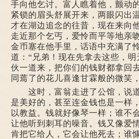
手向他乞讨。富人瞧着他，颤动
紧锁的眉头舒展开来，两眼闪出
才在湖边追念的往昔，现在来向
走近那个乞丐，爱怜而平等地亲
金币塞在他手里，话语中充满了
道：“兄弟！现在先拿去这些，明
伙一道来，把你们的钱财都拿回去
同蔫了的花儿喜逢甘霖般的微笑
这时，富翁走进了公馆，说道
是美好的，甚至连金钱也是一样
以教益。钱就好像琴一样；谁不
让他听到刺耳的噪音。钱又像爱
肯把它给人，它会让他死去；谁