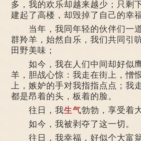
多，我的欢乐却越来越少；只剩
建起了高楼，却毁掉了自己的幸
当年，我同年轻的伙伴们一道
群羚羊，始然自乐，我们共同引
田野美味；
如今，我在人们中间却好似鹰
羊，胆战心惊：我走在街上，憎
上，嫉妒的手对我指指点点；我
都是昂着的头，板着的脸。
往日，我
生气
勃勃，享受着
如今，我被剥夺了这一切。
往日，我幸福，好似个大富翁