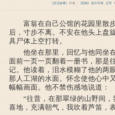
[生活故事]
作者：
[投稿]
放大字体
正常
富翁在自己公馆的花园里散
后，寸步不离。不安在他头上盘
具尸体上空打转。
他坐在那里，回忆与他同坐在
面前一页一页翻着一册书，那是
记。他读着，泪水模糊了他的两
那人工湖的水面。怀念使他心中
幅幅画面。他不禁伤感地说道：
“往昔，在那翠绿的山野间，
喜地，充满朝气，我吹着芦笛，