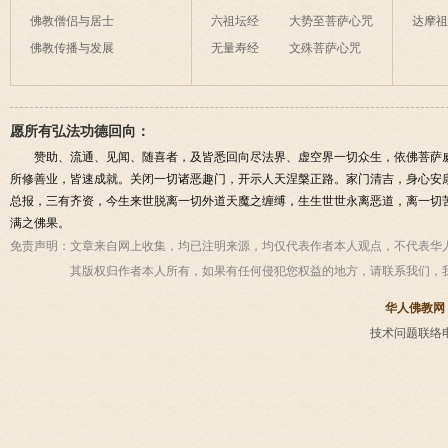
佛教僧侣与居士
六祖坛经
大势至菩萨心咒
达摩
佛教传播与发展
无量寿经
文殊菩萨心咒
愿所有弘法功德回向：
赞助、流通、见闻、随喜者，及皆悉回向尽法界、虚空界一切众生，依佛菩萨
所修善业，皆速成就。关闭一切诸恶趣门，开示人天涅槃正路。家门清吉，身心安
总报，三有齐资，今生来世脱离一切外道天魔之缠缚，生生世世永离恶道，离一切
满之佛果。
免责声明：
文章来自网上收集，均已注明来源，均仅代表作者本人观点，不代表华
其版权归作者本人所有，如果有任何侵犯您权益的地方，请联系我们，
华人佛教网
技术问题联络