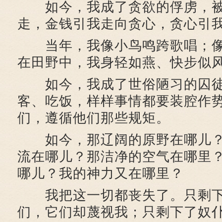
如今，我成了贪欲的俘虏，被
走，金钱引我走向贪心，贪心引
当年，我像小鸟鸣跨歌唱；像
在田野中，我身轻如燕、快步似
如今，我成了世俗陋习的囚徒
客、吃饭，样样事情都要装腔作
们，遵循他们那些规矩。
如今，那辽阔的原野在哪儿？
流在哪儿？那洁净的空气在哪里
哪儿？我的神力又在哪里？
我把这一切都丧失了。只剩下
们，它们却蔑视我；只剩下了奴