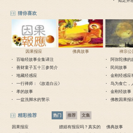
知足并
猜你喜欢
因果报应
佛典故事
禅宗公
百喻经故事全集译注
阿弥陀佛的
善财童子五十三参简介
民间故事
地藏经感应
金刚经感应
一行禅师：《故道白云》
鸟为食亡，
孝的故事
金刚经故事
一盆洗脚水的警示
佛教因果报
精彩推荐
热门
推荐
文集
因果报应
嫖娼有报应吗？真实的
佛典故事