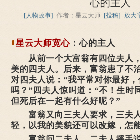
心的主人
[人物故事]
作者：星云大师
[投稿]
放大
星云大师
宽心
：心的主人
从前一个大富翁有四位夫人，
美的四夫人。后来，富翁患了不
对四夫人说：“我平常对你最好，
吗？”四夫人惊叫道：“不！生时
但死后在一起有什么好呢？”
富翁又向三夫人要求，三夫人
轻，以我的美貌还可以改嫁，怎能
富翁问二夫人，二夫人摇手说