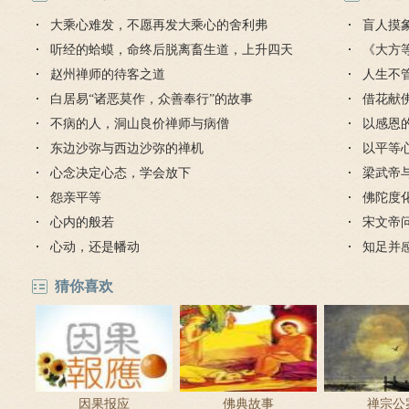
大乘心难发，不愿再发大乘心的舍利弗
盲人摸
听经的蛤蟆，命终后脱离畜生道，上升四天
《大方
王宫
赵州禅师的待客之道
人生不
白居易“诸恶莫作，众善奉行”的故事
对待
借花献
不病的人，洞山良价禅师与病僧
灯佛
以感恩
东边沙弥与西边沙弥的禅机
以平等
心念决定心态，学会放下
梁武帝
怨亲平等
是哪个
佛陀度
心内的般若
宋文帝
心动，还是幡动
知足并
猜你喜欢
因果报应
佛典故事
禅宗公