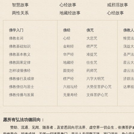
成
智慧故事
六则
心经故事
戒邪淫故事
两性关系
地藏经故事
心经故事
佛学入门
佛经
佛咒
佛教
佛教名词
心经
大悲咒
惟贤
佛教基础知识
金刚经
楞严咒
蕅益
佛教基本教义
华严经
准提咒
圣严
佛教因果定律
地藏经
往生咒
星云
怎样读懂佛经
圆觉经
药师咒
虚云
佛教修行及戒律
楞严经
六字大明咒
济群
佛教僧侣与居士
六祖坛经
大势至菩萨心咒
达摩
佛教传播与发展
无量寿经
文殊菩萨心咒
愿所有弘法功德回向：
赞助、流通、见闻、随喜者，及皆悉回向尽法界、虚空界一切众生，依佛菩萨