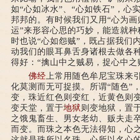
如“心如冰水”、“心如铁石”，心
邦邦的。有时候我们又用“心为画
运”来形容心思的巧妙，能造就种
时也说“心如怨贼”，既占据我们
动我们的眼耳鼻舌身诸根去做各
得好：“擒山中之贼易，捉心中之
佛经
上常用随色牟尼宝珠来
化莫测而无可捉摸。所谓“随色”
变，珠近红色则变红，近黄色则
变天堂，置于
地狱
则变地狱，置
之饿鬼畜生、男女老幼、贩夫走
而变。而珠之本色无法得知，心
这就是珠所以名珠、心所以名心