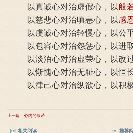
以真诚心对治虚假心，以
般
以慈悲心对治嗔恚心，以
感
以虔诚心对治轻慢心，以公平
以包容心对治怨惩心，以进取
以淡泊心对治虚荣心，以改过
以惭愧心对治无耻心，以恒长
以律己心对治纵欲心，以积极
上一篇：
心内的般若
相关阅读
推荐