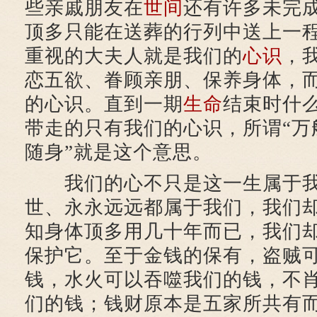
些亲戚朋友在
世间
还有许多未完
顶多只能在送葬的行列中送上一
重视的大夫人就是我们的
心识
，
恋五欲、眷顾亲朋、保养身体，
的心识。直到一期
生命
结束时什
带走的只有我们的心识，所谓“万
随身”就是这个意思。
我们的心不只是这一生属于我
世、永永远远都属于我们，我们
知身体顶多用几十年而已，我们
保护它。至于金钱的保有，盗贼
钱，水火可以吞噬我们的钱，不
们的钱；钱财原本是五家所共有