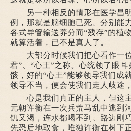
另一种相反的情形在医学昌明
例，那就是脑细胞已死、分别能
各式导管输送养分而“残存”的植
就算活着，已不是真人了。
大部分时候我们把心看作一位
君”、“心王”之称。心统领了眼
骸，好的“心王”能够领导我们成
领导不当，便会使我们走人歧途
心是我们真正的主人，但这主
元朝许衡在一次兵荒马乱中逃到
饥又渴，连水都喝不到。路边刚
先恐后地取食，唯独许衡在树下