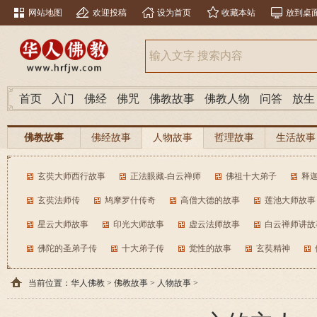
网站地图
欢迎投稿
设为首页
收藏本站
放到桌
首页
入门
佛经
佛咒
佛教故事
佛教人物
问答
放生
佛教故事
佛经故事
人物故事
哲理故事
生活故事
玄奘大师西行故事
正法眼藏-白云禅师
佛祖十大弟子
释
玄奘法师传
鸠摩罗什传奇
高僧大德的故事
莲池大师故事
星云大师故事
印光大师故事
虚云法师故事
白云禅师讲故
佛陀的圣弟子传
十大弟子传
觉性的故事
玄奘精神
当前位置：
华人佛教
>
佛教故事
>
人物故事
>