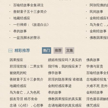
百喻经故事全集译注
阿弥陀佛的
善财童子五十三参简介
民间故事
地藏经感应
金刚经感应
一行禅师：《故道白云》
鸟为食亡，
孝的故事
金刚经故事
一盆洗脚水的警示
佛教因果报
精彩推荐
热门
推荐
文集
因果报应
嫖娼有报应吗？真实的
佛典故事
邪淫现世报：二男女车
嫖娼报应
我忏悔，我的报应来了
学佛与富贵
上纵欲酿车祸被烧死
被烧死的蛇
－淫人妻者，妻淫人
佛学故事
百喻经故事全
善财童子五十三参简介
邪淫的隐形果报 谁都逃
念地藏经招鬼
地藏经感应
不掉
金刚经感应事迹
地藏经的请进
大难不死 意
鸟为食亡，人为色死
孝的故事
致富的特异功
金刚经故事
损友导淫 精尽丧命
佛教因果报应的真实案
淫色最容易触
念诵《心经》，心想事
例
念诵地藏经的真实感应
淫欲心难清静
佛咒感应