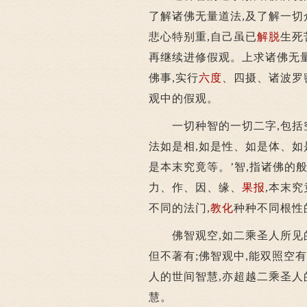
了解诸佛无量道法,及了解一切
悲心特别重,自己虽已
解脱
生死
再继续进修假观。上求诸佛无量
佛事,实行
六度
、四摄、诸波罗
观中的假观。
一切种智的一切二字,包括空
法如是相,如是性、如是体、
是本末究竟等。’智,指诸佛的
力、作、因、缘、
果报
,本末
不同的法门,
教化
种种不同根性
佛智观空,如二乘圣人所见的真
但不著有;佛智观中,能双照空
人的世间智慧,亦超越二乘圣人
慧。