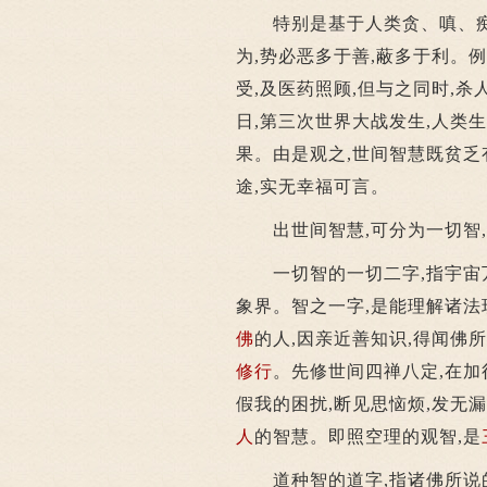
特别是基于人类贪、嗔、痴心
为,势必恶多于善,蔽多于利。
受,及医药照顾,但与之同时,
日,第三次世界大战发生,人类
果。由是观之,世间智慧既贫乏
途,实无幸福可言。
出世间智慧,可分为一切智,
一切智的一切二字,指宇宙万
象界。智之一字,是能理解诸法
佛
的人,因亲近善知识,得闻佛所
修行
。先修世间四禅八定,在加
假我的困扰,断见思恼烦,发无漏
人
的智慧。即照空理的观智,是
道种智的道字,指诸佛所说的