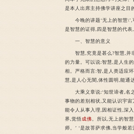
是本人出席主持佛学讲座之目
今晚的讲题‘无上的智慧\’,
是智慧的证得,四是智慧的代表
一、智慧的意义
智慧,究竟是甚么?智慧,并非
的力量。可以说:智慧,是人生
相。严格而言:智,是人类适应环
慧,是人心无闇,体性圆明,能
大乘义章说:‘知世谛者,名之
事物的差别相状,又能认识宇宙
能令人从事入理,因相证性,深
界,觉悟
成佛
。所以,无上的智慧
师。’ ‘是故菩萨求佛,当学般若