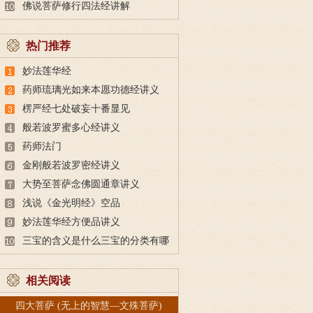
佛说菩萨修行四法经讲解
热门推荐
妙法莲华经
药师琉璃光如来本愿功德经讲义
楞严经七处破妄十番显见
般若波罗蜜多心经讲义
药师法门
金刚般若波罗密经讲义
大势至菩萨念佛圆通章讲义
浅说《金光明经》空品
妙法莲华经方便品讲义
三宝的含义是什么三宝的分类有哪
些
相关阅读
四大菩萨 (无上的智慧—文殊菩萨)