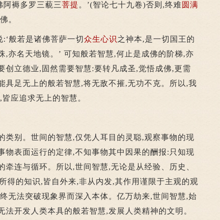
佛阿褥多罗三藐三
菩提
。’(智论七十九卷)否则,终难
圆满
成佛。
‘般若是诸佛菩萨一切
众生
心识
之神本,是一切国王的
,亦名天地镜。’ 可知般若智慧,何止是成佛的阶梯,亦
要创立德业,固然需要智慧:要转凡成圣,觉悟成佛,更需
能具足无上的般若智慧,将无敌不摧,无功不克。所以,我
道,皆应追求无上的智慧。
类别。世间的智慧,仅凭人耳目的灵聪,观察事物的现
事物表面运行的定律,不知事物其中因果的酬报:只知现
的牵连与循环。所以,世间智慧,无论是从经验、历史、
学,所得的知识,皆自外来,非从内发,其作用谨限于主观的观
始终无法突破现象界而深入本体。亿万劫来,世间智慧,始
无法开发人类本具的般若智慧,发展人类精神的文明。