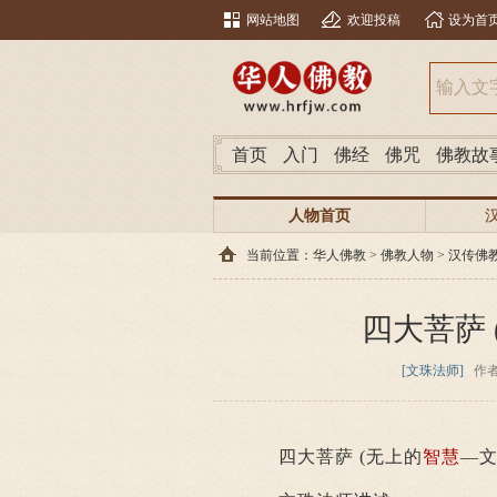
网站地图
欢迎投稿
设为首
首页
入门
佛经
佛咒
佛教故
人物首页
当前位置：
华人佛教
>
佛教人物
>
汉传佛
四大菩萨
[文珠法师]
作
四大菩萨 (无上的
智慧
—文