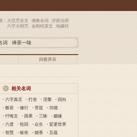
搜：
大悲咒全文
佛教名词
济群法师
六字大明咒
金刚经原文
地藏经
名词
禅茶一味
问答开示
相关名词
六字真言
打坐
涅槃
回向
般若
修行
菩提
功德
忏悔文
因果
三昧
姻缘
六度
轮回
众生
娑婆世界
智慧
皈依
烧香
五蕴