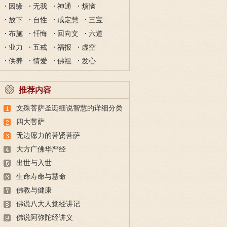
因缘
无我
神通
烦恼
放下
自性
戒定慧
三宝
布施
忏悔
回向文
六道
业力
五戒
福报
虚空
供养
情爱
佛祖
发心
推荐内容
文殊菩萨圣诞细说智慧的详细分类
四大菩萨
无边愿力的菩贤菩萨
大方广佛华严经
出世与入世
生命寿命与慧命
佛教与健康
佛说八大人觉经讲记
佛说阿弥陀经讲义