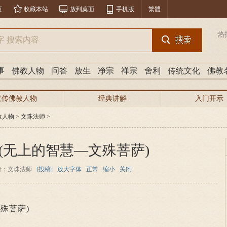
页
收藏本站
放到桌面
手机版
繁體
热
事
佛教人物
问答
放生
净宗
禅宗
舍利
传统文化
佛教
汉传佛教人物
经典讲解
入门开示
教人物
>
文珠法师
>
 (无上的智慧—文殊菩萨)
者：文珠法师
[投稿]
放大字体
正常
缩小
关闭
殊菩萨)