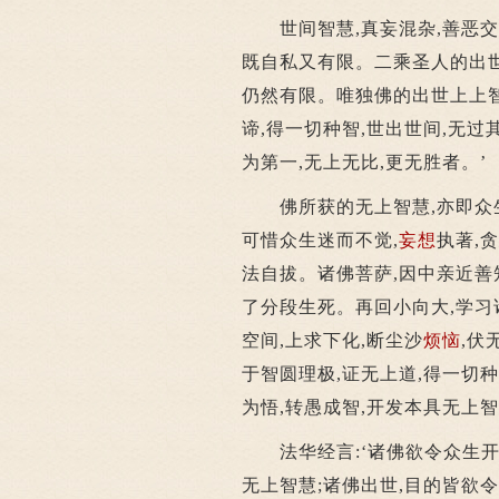
世间智慧,真妄混杂,善恶交参
既自私又有限。二乘圣人的出世
仍然有限。唯独佛的出世上上智
谛,得一切种智,世出世间,无过
为第一,无上无比,更无胜者。’
佛所获的无上智慧,亦即众生
可惜众生迷而不觉,
妄想
执著,
法自拔。诸佛菩萨,因中亲近善知
了分段生死。再回小向大,学习
空间,上求下化,断尘沙
烦恼
,伏
于智圆理极,证无上道,得一切种智
为悟,转愚成智,开发本具无上智
法华经言:‘诸佛欲令众生开、
无上智慧;诸佛出世,目的皆欲