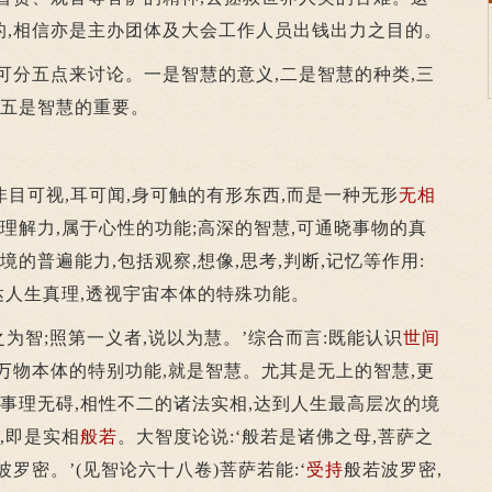
的,相信亦是主办团体及大会工作人员出钱出力之目的。
可分五点来讨论。一是智慧的意义,二是智慧的种类,三
,五是智慧的重要。
目可视,耳可闻,身可触的有形东西,而是一种无形
无相
的理解力,属于心性的功能;高深的智慧,可通晓事物的真
境的普遍能力,包括观察,想像,思考,判断,记忆等作用:
通达人生真理,透视宇宙本体的特殊功能。
为智;照第一义者,说以为慧。’综合而言:既能认识
世间
万物本体的特别功能,就是智慧。尤其是无上的智慧,更
入事理无碍,相性不二的诸法实相,达到人生最高层次的境
,即是实相
般若
。大智度论说:‘般若是诸佛之母,菩萨之
波罗密。’(见智论六十八卷)菩萨若能:‘
受持
般若波罗密,