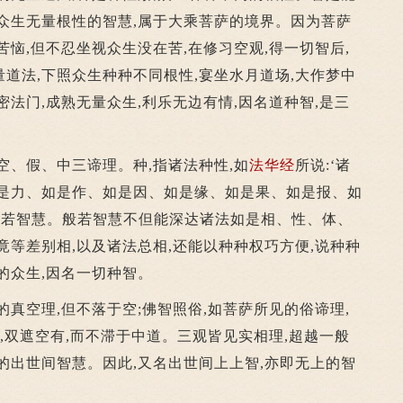
众生无量根性的智慧,属于大乘菩萨的境界。因为菩萨
苦恼,但不忍坐视众生没在苦,在修习空观,得一切智后,
道法,下照众生种种不同根性,宴坐水月道场,大作梦中
密法门,成熟无量众生,利乐无边有情,因名道种智,是三
、假、中三谛理。种,指诸法种性,如
法华经
所说:‘诸
如是力、如是作、如是因、如是缘、如是果、如是报、如
般若智慧。般若智慧不但能深达诸法如是相、性、体、
究竟等差别相,以及诸法总相,还能以种种权巧方便,说种种
的众生,因名一切种智。
空理,但不落于空;佛智照俗,如菩萨所见的俗谛理,
有,双遮空有,而不滞于中道。三观皆见实相理,超越一般
的出世间智慧。因此,又名出世间上上智,亦即无上的智