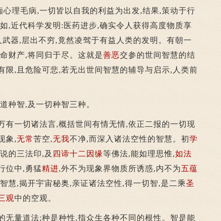
理毛病,一切皆以自我的利益为出发,结果,策动于行
例如,近代科学发明:医药进步,确实令人获得高度物质享
杀人武器,层出不穷,竟然凌驾于有益人类的发明。有朝一
生命财产,将同归于尽。这就是
善恶
交参的世间智慧的结
有限,且危险可悲,若无出世间智慧的辅导与启示,人类前
道种智,及一切种智三种。
有一切诸法言,概括世间有情无情,依正二报的一切现
现象,
无常
苦空,
无我
不净,而深入诸法空性的智慧。初
学
说的三法印,及
四谛
十二因缘
等佛法,能如理思惟,
如法
行位中,勇猛
精进
,外不为现象界物质所诱惑,内不为
五蕴
智慧,揭开宇宙秘奥,亲证诸法空性,得一切智,是二乘
圣
三观
中的空观。
无量道法;种是种性,指众生各种不同的根性。智是能