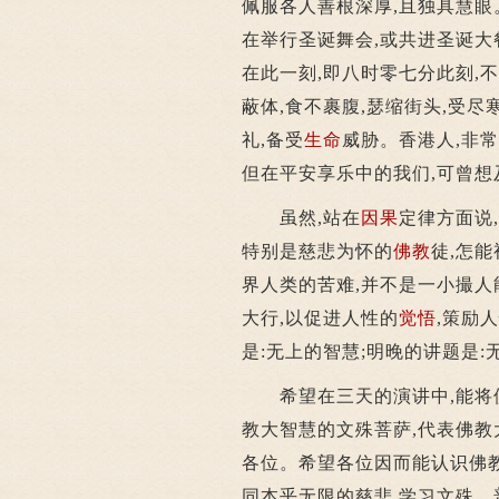
佩服各人善根深厚,且独具慧眼
在举行圣诞舞会,或共进圣诞大
在此一刻,即八时零七分此刻,
蔽体,食不裹腹,瑟缩街头,受
礼,备受
生命
威胁。香港人,非常
但在平安享乐中的我们,可曾想
虽然,站在
因果
定律方面说,
特别是慈悲为怀的
佛教
徒,怎
界人类的苦难,并不是一小撮人
大行,以促进人性的
觉悟
,策励
是:无上的智慧;明晚的讲题是:
希望在三天的演讲中,能将佛
教大智慧的文殊菩萨,代表佛教
各位。希望各位因而能认识佛教
同本乎无限的慈悲,学习文殊、