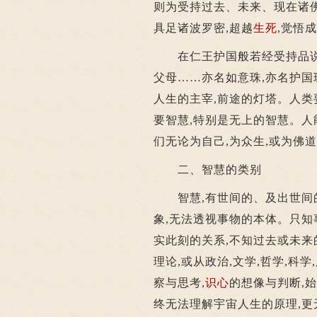
则为受持过去、未来、现在诸
具足诸波罗密,超越
生死
,觉悟
在仁王护国般若经受持品说:
父母……亦名如意珠,亦名护国珠
人生的主宰,前途的灯塔。人类
要智慧,特别是无上的智慧。人
们无论为自己,为众生,或为佛
二、智慧的类别
智慧,有世间的、及出世间的
象,无法透视事物的本体。只知
实此刻的关系,不知过去或未来
理论,或从政治,文学,哲学,科
察与思考,
识心
的想像与判断,
终无法理解宇宙人生的原理,更