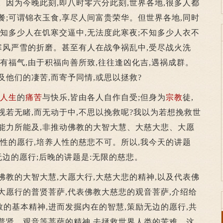
。因为今晚此刻,即八时零六分此刻,世界各地,很多人都
餐;可谓锦衣玉食,享尽人间富贵荣华。但世界各地,同时
不知多少人在饥寒交逼中,无法度此寒夜;不知多少人衣不
尽寒风严雪的折磨。甚至有人在战争祸乱中,受尽战火洗
有福气,由于积福向善所致,往往逢凶化吉,遇祸成群。
及他们的凄苦,而寄予同情,或思以拯救?
人生
的
痛苦
与快乐,皆由各人自作自受;但身为
宗教
徒,
能视若无睹,而无动于中,不思以挽救呢?我以为若想挽救世
能力所能及,非推动佛教的大智大慧、大慈大悲、大愿
人性的愿行,培养人性的慈悲不可。所以,我今天的讲题
无边的愿行;后晚的讲题是:无限的慈悲。
教的大智大慧,大愿大行,大慈大悲的精神,以及代表佛
大愿行的普贤菩萨,代表佛教大慈悲的观音菩萨,介绍给
的基本精神,进而发掘内在的智慧,策励无边的愿行,共
普贤、观音等菩萨的精神,去拯救世界人类的苦难。这