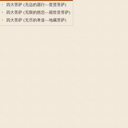
四大菩萨 (无边的愿行—普贤菩萨)
四大菩萨 (无限的慈悲—观世音菩萨)
四大菩萨 (无尽的孝道—地藏菩萨)