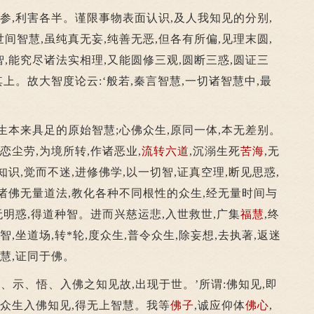
,利害各半。谨限事物表面认识,及人我知见的分别,
间智慧,虽纯真无妄,纯善无恶,但各有所偏,见理末圆,
,能究尽诸法实相理,又能圆修三观,圆断三惑,圆证三
其上。故大智度论云:‘般若,秦言智慧,一切诸智慧中,最
本来具足的原始智慧;心佛众生,原同一体,本无差别。
贪恋尘劳,为境所转,作诸恶业,
流转
六道
,沉溺生死
苦海
,无
识,觉而不迷,进修佛学,以一切智,证真空理,断见思惑,
诸佛无量道法,教化各种不同根性的众生,经无量时间与
无明惑,得道种智。进而兴慈运悲,入世救世,广集
福慧
,终
,坐道场,转*轮,度众生,普令众生,除妄想,去执著,返迷
慧,证同于佛。
示、悟、入佛之知见故,出现于世。’所谓:佛知见,即
令众生入佛知见,得无上智慧。我等
佛子
,诚应仰体
佛心
,