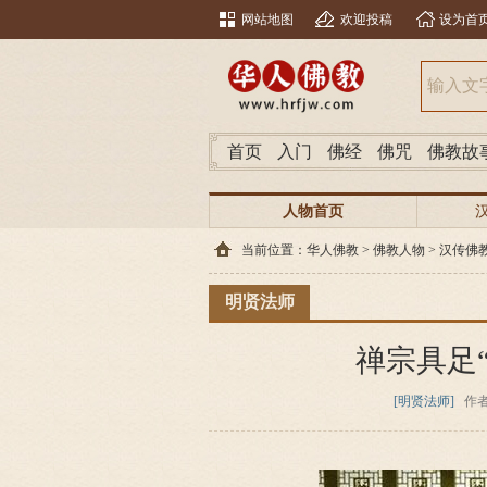
网站地图
欢迎投稿
设为首
首页
入门
佛经
佛咒
佛教故
人物首页
当前位置：
华人佛教
>
佛教人物
>
汉传佛
明贤法师
禅宗具足
[明贤法师]
作