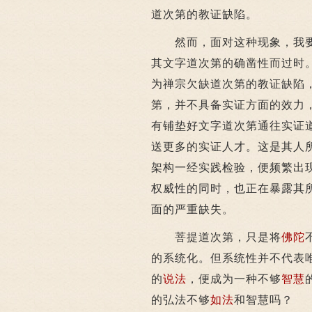
道次第的教证缺陷。
然而，面对这种现象，我要说
其文字道次第的确凿性而过时
为禅宗欠缺道次第的教证缺陷
第，并不具备实证方面的效力
有铺垫好文字道次第通往实证
送更多的实证人才。这是其人
架构一经实践检验，便频繁出
权威性的同时，也正在暴露其
面的严重缺失。
菩提道次第，只是将
佛陀
的系统化。但系统性并不代表
的
说法
，便成为一种不够
智慧
的弘法不够
如法
和智慧吗？