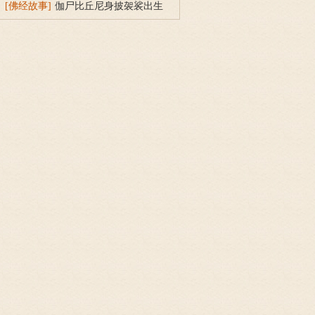
[佛经故事]
伽尸比丘尼身披袈裟出生
的因缘故事