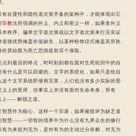
第。
有在显性和隐性道次第齐备的架构中，才能体现出它
密
宗教
法所强调的外义、内义和密义一样，如果拿外义
基本秩序。偏举文字道次第或以文字道次第来打压实证
种道德优势掩盖价值缺失，以某种粉饰仪式掩盖其所执
廉价原始股为死亡恐惧提前买个保险。
点到最后的终点，时时刻刻都在面对生死轮回中的自
没有什么是可以回避的。文字的系统化，如果只是给自
么这个文字系统即便再完美，人们也没有多少实际的受
意义上的受用，但事实上并没有面对生命本身，所有
点上——解脱之道。
智慧作为核心。这样一个宗派，如果被批评为缺乏道
的智慧——一切智的境界中为什么没有九界众生的修行
以有为来批判无为，是对有为的主动过分依赖，对无为