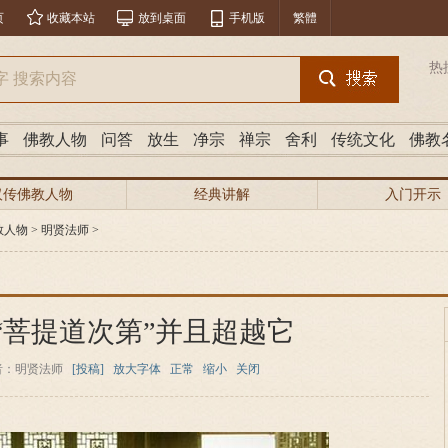
页
收藏本站
放到桌面
手机版
繁體
热
事
佛教人物
问答
放生
净宗
禅宗
舍利
传统文化
佛教
汉传佛教人物
经典讲解
入门开示
教人物
>
明贤法师
>
“菩提道次第”并且超越它
者：明贤法师
[投稿]
放大字体
正常
缩小
关闭