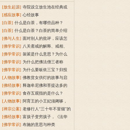
[放生起源]
寺院设立放生池在经典或
传统上有什么根据？
[感应故事]
心经故事
[白茶]
什么是白茶，有哪些品种？
[白茶]
什么是白茶？白茶的简单介绍
[佛与人生]
面对别人的批评，应该怎
么做？
[佛学常识]
八关斋戒的解释、戒相、
功德利益
[佛学常识]
袈裟是什么意思？为什么
叫福田衣？
[佛学常识]
为什么把佛法僧三者称
为“宝”？
[佛学常识]
为什么要皈依三宝？归投
三宝令身心安稳
[人物故事]
佛教贫女供灯的故事与启
示
[佛经故事]
释迦牟尼佛和菩提达多的
双头鸟故事
[佛学常识]
食存五观指的是什么？
[人物故事]
阿育王的小王妃须阇哆，
持戒穿素服得宝珠
[禅宗公案]
老修行人“三十年不冒烟”的
故事
[佛经故事]
富孩子变穷孩子，《法华
经》穷子喻的故事
[佛学常识]
布施的意思与种类