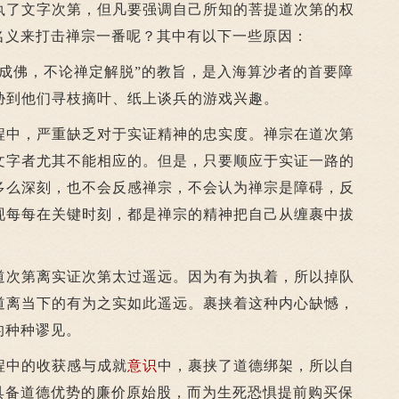
了文字次第，但凡要强调自己所知的菩提道次第的权
名义来打击禅宗一番呢？其中有以下一些原因：
佛，不论禅定解脱”的教旨，是入海算沙者的首要障
胁到他们寻枝摘叶、纸上谈兵的游戏兴趣。
中，严重缺乏对于实证精神的忠实度。禅宗在道次第
文字者尤其不能相应的。但是，只要顺应于实证一路的
多么深刻，也不会反感禅宗，不会认为禅宗是障碍，反
现每每在关键时刻，都是禅宗的精神把自己从缠裹中拔
次第离实证次第太过遥远。因为有为执着，所以掉队
道离当下的有为之实如此遥远。裹挟着这种内心缺憾，
的种种谬见。
中的收获感与成就
意识
中，裹挟了道德绑架，所以自
种具备道德优势的廉价原始股，而为生死恐惧提前购买保