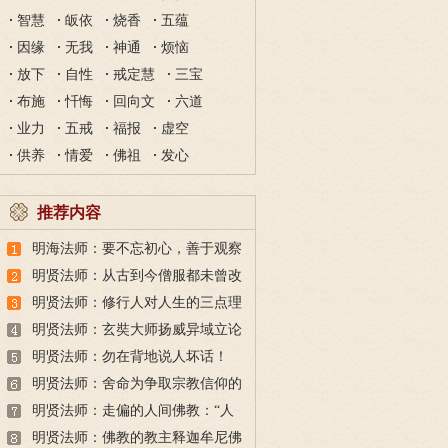
智慧
皈依
烧香
五蕴
因缘
无我
神通
烦恼
放下
自性
戒定慧
三宝
布施
忏悔
回向文
六道
业力
五戒
福报
虚空
供养
情爱
佛祖
发心
推荐内容
明海法师：要不忘初心，善于观察
因缘、随顺因缘
明贤法师：从古到今僧服都未曾改
变 为什么说僧服是无价宝？
明贤法师：修行人对人生的三点理
解 进入禅修境界的重要常识
明贤法师：玄奘大师扬威异域立论
高明一字不易
明贤法师：勿在背地说人坏话！
明贤法师：舍命为争取宗教信仰的
弥光老和尚
明贤法师：走偏的人间佛教：“人
成即佛成”讹误半世纪
明贤法师：佛教的教主释迦牟尼佛