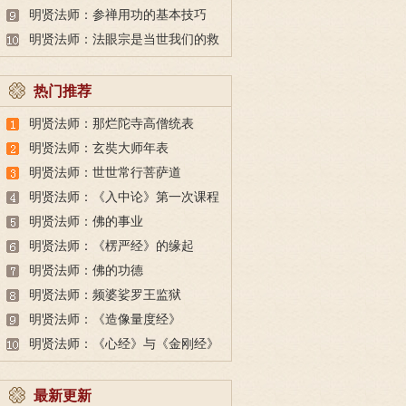
明贤法师：参禅用功的基本技巧
明贤法师：法眼宗是当世我们的救
命药
热门推荐
明贤法师：那烂陀寺高僧统表
明贤法师：玄奘大师年表
明贤法师：世世常行菩萨道
明贤法师：《入中论》第一次课程
第一讲之：略谈“法”
明贤法师：佛的事业
明贤法师：《楞严经》的缘起
明贤法师：佛的功德
明贤法师：频婆娑罗王监狱
明贤法师：《造像量度经》
明贤法师：《心经》与《金刚经》
最新更新