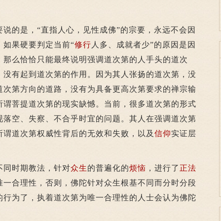
的是，“直指人心，见性成佛”的宗要，永远不会因
。如果硬要判定当前“
修行
人多、成就者少”的原因是因
，那么恰恰只能最终说明强调道次第的人手头的道次
，没有起到道次第的作用。因为其人张扬的道次第，没
道次第方向的道路，没有为具备更高次第要求的禅宗输
所谓菩提道次第的现实缺憾。当前，很多道次第的形式
现落空、失察、不合乎时宜的问题。其人在强调道次第
所谓道次第权威性背后的无效和失败，以及
信仰
实证层
不同时期教法，针对
众生
的普遍化的
烦恼
，进行了
正法
唯一合理性，否则，佛陀针对众生根基不同而分时分段
的行为了，执着道次第为唯一合理性的人士会认为佛陀