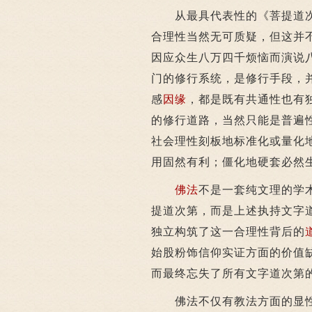
从最具代表性的《菩提道次
合理性当然无可质疑，但这并
因应众生八万四千烦恼而演说
门的修行系统，是修行手段，
感
因缘
，都是既有共通性也有
的修行道路，当然只能是普遍
社会理性刻板地标准化或量化
用固然有利；僵化地硬套必然
佛法
不是一套纯文理的学
提道次第，而是上述执持文字
独立构筑了这一合理性背后的
始股粉饰信仰实证方面的价值
而最终忘失了所有文字道次第
佛法不仅有教法方面的显性