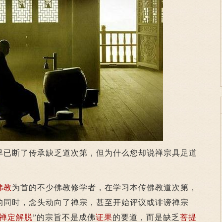
早已断了传承缺乏道次第，但为什么您却说禅宗具足道
佛教
为首的不少佛教修学者，在学习本传佛教道次第，
的同时，念头动向了禅宗，甚至开始评议或诽谤禅宗
禅定
解脱
”的宗旨不是成佛
证果
的要道，而是缺乏
菩提