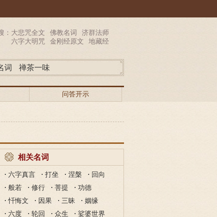
搜：
大悲咒全文
佛教名词
济群法师
六字大明咒
金刚经原文
地藏经
名词
禅茶一味
问答开示
相关名词
六字真言
打坐
涅槃
回向
般若
修行
菩提
功德
忏悔文
因果
三昧
姻缘
六度
轮回
众生
娑婆世界