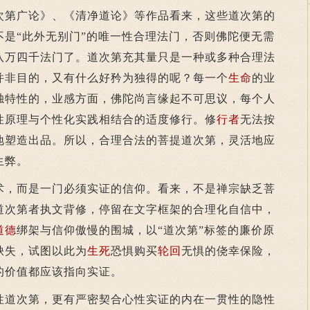
第广论》、《清净道论》等作品看来，这些道次第的
不是“此外无别门”的唯一性合理法门，否则佛陀便无需
八万四千法门了。道次第充其量只是一种或多种合理法
并非目的，又有什么好矜为独得的呢？每一个
生命
的业
独特性的，业感方面，佛陀尚言缘起不可思议，每个人
性原理与个性化实践相结合的适度修行。修
行者
无法按
地塑造出品。所以，合理合法的菩提道次第，灵活地应
生弊。
术，而是一门必须实证的信仰。看来，不是禅宗缺乏菩
道次第者执文背修，停留在文字框架的合理化自信中，
道德
绑架与信仰傲慢的围城，以“道次第”标签的廉价原
缺失，试图以此为
生死
恐惧购买
轮回
无惧的侥幸保险，
的价值都应该指向实证。
道次第，更有严密契合心性实证的内在一贯性的隐性