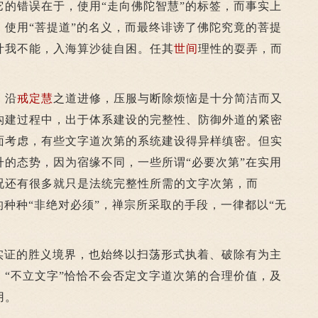
它的错误在于，使用“走向佛陀智慧”的标签，而事实上
；使用“菩提道”的名义，而最终诽谤了佛陀究竟的菩提
叶我不能，入海算沙徒自困。任其
世间
理性的耍弄，而
，沿
戒定慧
之道进修，压服与断除烦恼是十分简洁而又
构建过程中，出于体系建设的完整性、防御外道的紧密
面考虑，有些文字道次第的系统建设得异样缜密。但实
升的态势，因为宿缘不同，一些所谓“必要次第”在实用
况还有很多就只是法统完整性所需的文字次第，而
的种种“非绝对必须”，禅宗所采取的手段，一律都以“无
证的胜义境界，也始终以扫荡形式执着、破除有为主
，“不立文字”恰恰不会否定文字道次第的合理价值，及
用。