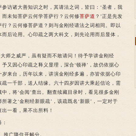
萨参访诸大善知识之时，其请法之词，皆曰：‘圣者，我
。而未知菩萨云何学菩萨行？云何修
菩萨道
？’正是先发
萨行？云何修菩萨道？则与金刚经请法之词相同。即以
体而后论用。心印疏之两大科文，则先论用而后显体，
大师之威严，虽有疑而不敢请问！待予学讲金刚经
予又因心印疏之释义显理，深合‘顿禅’，故仍依据心
十岁来台，历年以来，讲演金刚经多遍，亦皆依据心印
该疏一千部，送人结缘。六十四岁因讲大乘起信论，需
中，将‘会阅’查出。翻查续藏目录时，看见很多金刚
所著之‘金刚经新眼疏’，该疏既名‘新眼’，一定对于
查出一看，果不出所料！
科：
、推广降住开解分。