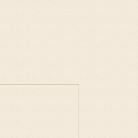
事
物
味