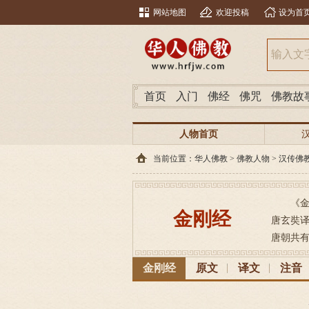
网站地图
欢迎投稿
设为首
首页
入门
佛经
佛咒
佛教故
人物首页
当前位置：
华人佛教
>
佛教人物
>
汉传佛
《金
金刚经
唐玄奘译本
唐朝共有
金刚经
原文
译文
注音