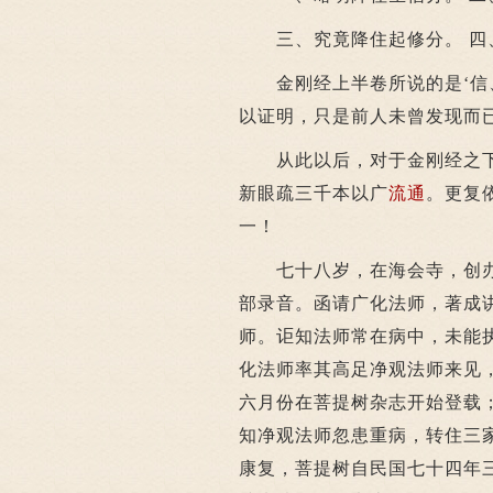
三、究竟降住起修分。 四
金刚经上半卷所说的是‘信、
以证明，只是前人未曾发现而
从此以后，对于金刚经之下
新眼疏三千本以广
流通
。更复
一！
七十八岁，在海会寺，创办
部录音。函请广化法师，著成
师。讵知法师常在病中，未能
化法师率其高足净观法师来见
六月份在菩提树杂志开始登载
知净观法师忽患重病，转住三
康复，菩提树自民国七十四年