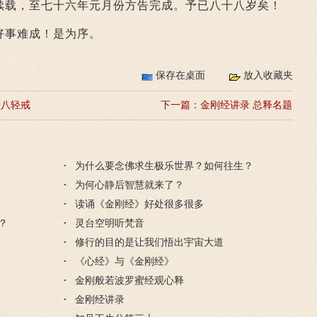
续载，至七十六年元月份方告完成。予已八十八岁矣！
好事难成！是为序。
保存在桌面
放入收藏夹
十八轻戒
下一篇：
金刚经讲录 总释名题
为什么要念佛求生极乐世界？如何往生？
为何心静后智慧就来了？
读诵《金刚经》好处很多很多
？
灵台空明听梵音
修行的目的是让我们悟出宇宙大道
《心经》与《金刚经》
金刚般若波罗蜜经观心释
金刚经讲录