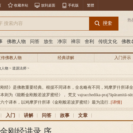
页
收藏本站
放到桌面
手机版
繁體
热
事
佛教人物
问答
放生
净宗
禅宗
舍利
传统文化
佛教
汉传佛教人物
经典讲解
入门开示
教人物
>
道源法师
>
刚经》是佛教重要经典。根据不同译本，全名略有不同，鸠摩罗什所译全名
则为《能断金刚般若波罗蜜经》， 梵文 vajracchedika-praj?āpārami
六个译本，以鸠摩罗什所译《金刚般若波罗蜜经》最为流行..
[详情]
入门
讲解
问答
故事
文章
金刚经讲录 序