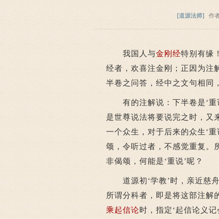
[道源法师]
作
我国人与
金刚经
特别有缘
经者，欢喜注金刚；正因为注
半卷之问答，经中之文句相同
有的注解说：下半卷是‘重说
是世尊说法将要说完之时，又
一个众生，对于后来的众生‘重
颂，令听过者，不感觉重复。所
非偈颂，何能是‘重说’呢？
道源初‘学教’时，亲近慈舟
所谓分科者，即是将这部注解
乘起信论
时，指定‘起信论义记