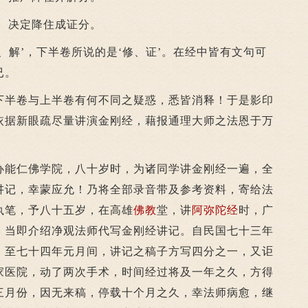
、决定降住成证分。
解’，下半卷所说的是‘修、证’。在经中皆有文句可
已。
半卷与上半卷有何不同之疑惑，悉皆消释！于是影印
依据新眼疏尽量讲演金刚经，藉报通理大师之法恩于万
能仁佛学院，八十岁时，为诸同学讲金刚经一遍，全
讲记，幸蒙应允！乃将全部录音带及参考资料，寄给法
执笔，予八十五岁，在高雄
佛教
堂，讲
阿弥陀经
时，广
，当即介绍净观法师代写金刚经讲记。自民国七十三年
；至七十四年元月间，讲记之稿子方写四分之一，又讵
家医院，动了两次手术，时间经过将及一年之久，方得
三月份，因无来稿，停载十个月之久，幸法师病愈，继