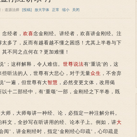
者：道源法师
[投稿]
放大字体
正常
缩小
关闭
！念经者，
欢喜
念金刚经。讲经者，欢喜讲金刚经。注
解太多了，反而有越看越不懂之困惑！尤其上半卷与下
，其不同之点何在？更加难懂！
’；这样解释，令人难信。
世尊
说法
有‘重说’的，这
来些听法的人，世尊有大悲心，对于无量
众生
，不舍弃
说’一遍，但世尊有大
智慧
，必然变更文体，改用偈
以十二部经中，有‘重颂’一部，金刚经之下半卷，既
大师，大师每讲一种经、论，必指定一种注解分科。
的科文，全抄写在听讲用的经、论本子上。例如，讲
大
会阅’，讲金刚经时，指定‘金刚经心印疏’，心印疏是