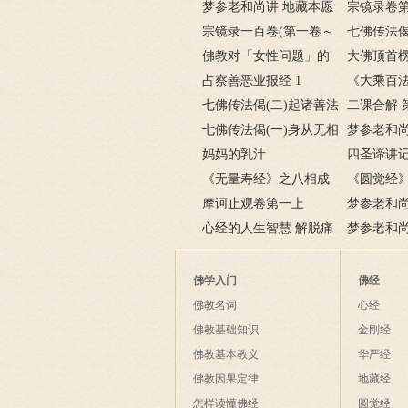
梦参老和尚讲 地藏本愿
宗镜录卷
经 1
宗镜录一百卷(第一卷～
七佛传法偈
一百卷) 宗镜录序
佛教对「女性问题」的
以为身，心
大佛顶首楞
看法
占察善恶业报经 1
有； 前境
一卷
《大乘百
七佛传法偈(二)起诸善法
福如幻起亦
记之一
二课合解 
本是幻，造诸恶业亦是
七佛传法偈(一)身从无相
梦参老和尚
幻；身如聚沫心如风，幻
中受生，喻如幻出诸形
妈妈的乳汁
经 3
四圣谛讲记
出无根无实性。
像；幻人心识本来空，罪
《无量寿经》之八相成
轮回之苦
《圆觉经》
福皆空无所住。
道(一)
摩诃止观卷第一上
文殊菩萨章
梦参老和尚
心经的人生智慧 解脱痛
经 10
梦参老和尚
苦的原理
经 8
佛学入门
佛经
佛教名词
心经
佛教基础知识
金刚经
佛教基本教义
华严经
佛教因果定律
地藏经
怎样读懂佛经
圆觉经