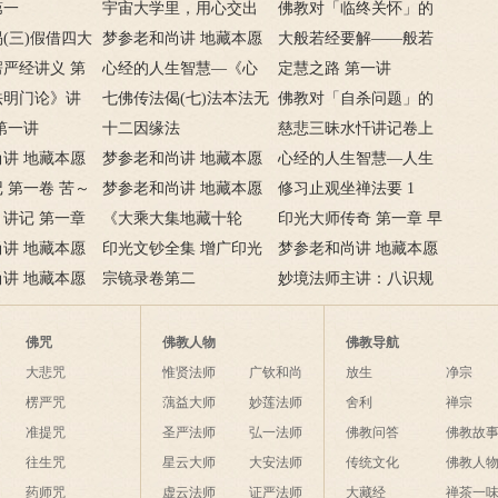
第一
宇宙大学里，用心交出
佛教对「临终关怀」的
(三)假借四大
人生成绩单
梦参老和尚讲 地藏本愿
看法
大般若经要解——般若
本无生因境
严经讲义 第
经 2
心经的人生智慧—《心
的观行
定慧之路 第一讲
若无心亦无，罪
法明门论》讲
经》者何
七佛传法偈(七)法本法无
佛教对「自杀问题」的
灭。
第一讲
法，无法法亦法；今付无
十二因缘法
看法
慈悲三昧水忏讲记卷上
讲 地藏本愿
法时，法法何曾法。
梦参老和尚讲 地藏本愿
(1)
心经的人生智慧—人生
 第一卷 苦～
经 6
梦参老和尚讲 地藏本愿
的大智慧
修习止观坐禅法要 1
讲记 第一章
经 4
《大乘大集地藏十轮
印光大师传奇 第一章 早
讲 地藏本愿
经》序品第一节录
印光文钞全集 增广印光
年坎坷
梦参老和尚讲 地藏本愿
讲 地藏本愿
法师文钞卷第一
宗镜录卷第二
经 5
妙境法师主讲：八识规
矩颂讲义(1)
佛咒
佛教人物
佛教导航
大悲咒
惟贤法师
广钦和尚
放生
净宗
楞严咒
蕅益大师
妙莲法师
舍利
禅宗
准提咒
圣严法师
弘一法师
佛教问答
佛教故
往生咒
星云大师
大安法师
传统文化
佛教人
药师咒
虚云法师
证严法师
大藏经
禅茶一