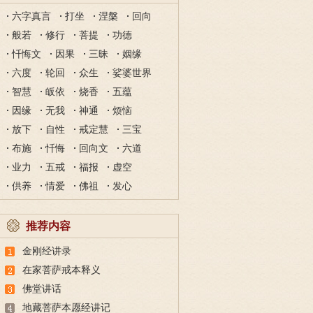
六字真言
打坐
涅槃
回向
般若
修行
菩提
功德
忏悔文
因果
三昧
姻缘
六度
轮回
众生
娑婆世界
智慧
皈依
烧香
五蕴
因缘
无我
神通
烦恼
放下
自性
戒定慧
三宝
布施
忏悔
回向文
六道
业力
五戒
福报
虚空
供养
情爱
佛祖
发心
推荐内容
金刚经讲录
在家菩萨戒本释义
佛堂讲话
地藏菩萨本愿经讲记