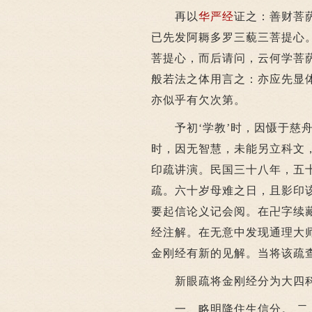
再以
华严经
证之：善财菩
已先发阿耨多罗三藐三菩提心
菩提心，而后请问，云何学菩
般若法之体用言之：亦应先显
亦似乎有欠次第。
予初‘学教’时，因慑于慈舟
时，因无智慧，未能另立科文，
印疏讲演。民国三十八年，五
疏。六十岁母难之日，且影印
要起信论义记会阅。在卍字续藏
经注解。在无意中发现通理大师
金刚经有新的见解。当将该疏
新眼疏将金刚经分为大四
一、略明降住生信分。 二