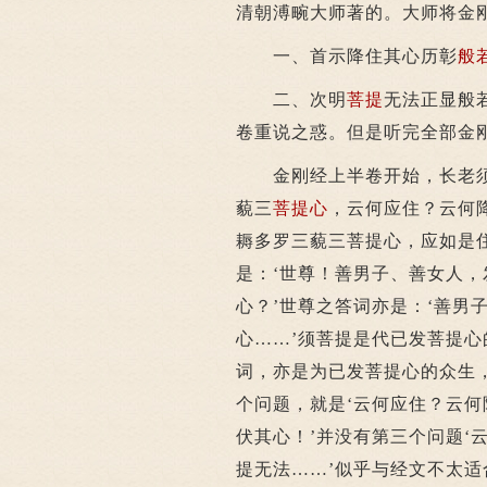
清朝溥畹大师著的。大师将金
一、首示降住其心历彰
般
二、次明
菩提
无法正显般
卷重说之惑。但是听完全部金
金刚经上半卷开始，长老须菩
藐三
菩提心
，云何应住？云何
耨多罗三藐三菩提心，应如是
是：‘世尊！善男子、善女人
心？’世尊之答词亦是：‘善男
心……’须菩提是代已发菩提心
词，亦是为已发菩提心的众生，
个问题，就是‘云何应住？云何
伏其心！’并没有第三个问题‘云
提无法……’似乎与经文不太适