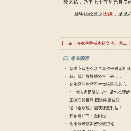
续来稿，乃于七十五年元月份
因略述经过之
因缘
，足见
上一篇：
在家菩萨戒本释义 叁、释二
相关阅读
念佛应该怎么念？念佛平时须相续
就让我们慢慢地坚持下去……
金刚经的智慧不生烦恼降伏其心
“一切法皆是佛法”这句话怎么理解
正确理解世界 圆满终极智慧
读《金刚经》能获哪些利益？
梦参老和尚：金刚经
金刚般若波罗蜜经破空论