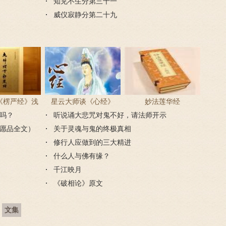
知见不生分第三十一
威仪寂静分第二十九
《楞严经》浅
星云大师谈《心经》
妙法莲华经
吗？
译
听说诵大悲咒对鬼不好，请法师开示
愿品全文）
关于灵魂与鬼的终极真相
修行人应做到的三大精进
什么人与佛有缘？
千江映月
《破相论》原文
文集