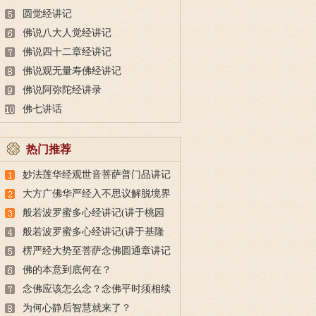
圆觉经讲记
佛说八大人觉经讲记
佛说四十二章经讲记
佛说观无量寿佛经讲记
佛说阿弥陀经讲录
佛七讲话
热门推荐
妙法莲华经观世音菩萨普门品讲记
大方广佛华严经入不思议解脱境界
普贤行愿品讲记
般若波罗蜜多心经讲记(讲于桃园
正觉莲社)
般若波罗蜜多心经讲记(讲于基隆
海会寺)
楞严经大势至菩萨念佛圆通章讲记
佛的本意到底何在？
念佛应该怎么念？念佛平时须相续
为何心静后智慧就来了？