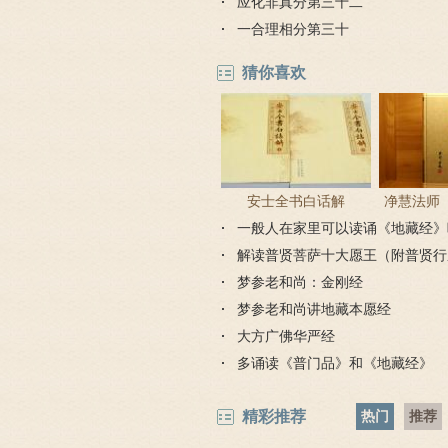
应化非真分第三十二
一合理相分第三十
猜你喜欢
安士全书白话解
净慧法师
一般人在家里可以读诵《地藏经》
解读普贤菩萨十大愿王（附普贤行
梦参老和尚：金刚经
梦参老和尚讲地藏本愿经
大方广佛华严经
多诵读《普门品》和《地藏经》
精彩推荐
热门
推荐