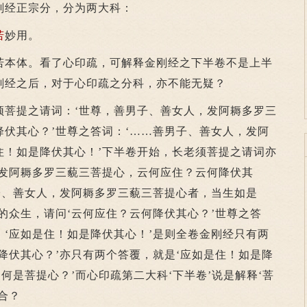
刚经正宗分，分为两大科：
若
妙用。
若本体。看了心印疏，可解释金刚经之下半卷不是上半
刚经之后，对于心印疏之分科，亦不能无疑？
提之请词：‘世尊，善男子、善女人，发阿耨多罗三
降伏其心？’世尊之答词：‘……善男子、善女人，发阿
住！如是降伏其心！’下半卷开始，长老须菩提之请词亦
，发阿耨多罗三藐三菩提心，云何应住？云何降伏其
子、善女人，发阿耨多罗三藐三菩提心者，当生如是
的众生，请问‘云何应住？云何降伏其心？’世尊之答
‘应如是住！如是降伏其心！’是则全卷金刚经只有两
降伏其心？’亦只有两个答覆，就是‘应如是住！如是降
何是菩提心？’而心印疏第二大科‘下半卷’说是解释‘菩
合？