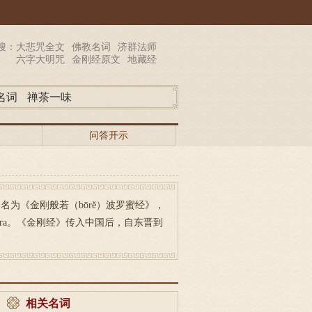
搜：
大悲咒全文
佛教名词
济群法师
六字大明咒
金刚经原文
地藏经
名词
禅茶一味
问答开示
为《金刚般若（bōrě）波罗蜜经》，
tā-sūtra。《金刚经》传入中国后，自东晋到
相关名词