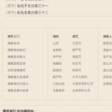
[章节]
知见不生分第三十一
[章节]
应化非真分第三十二
佛学入门
佛经
佛咒
佛教
佛教名词
心经
大悲咒
惟贤
佛教基础知识
金刚经
楞严咒
蕅益
佛教基本教义
华严经
准提咒
圣严
佛教因果定律
地藏经
往生咒
星云
怎样读懂佛经
圆觉经
药师咒
虚云
佛教修行及戒律
楞严经
六字大明咒
济群
佛教僧侣与居士
六祖坛经
大势至菩萨心咒
达摩
佛教传播与发展
无量寿经
文殊菩萨心咒
愿所有弘法功德回向：