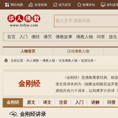
网站地图
欢迎投稿
设为首页
收藏本站
放到桌
首页
入门
佛经
佛咒
佛教故事
佛教人物
问答
放生
人物首页
汉传佛教人物
当前位置：
华人佛教
>
佛教人物
>
汉传佛教人物
>
道源法师
>
《金刚经》是佛教重要经典。根据
金刚经
唐玄奘译本则为《能断金刚般若波罗蜜经》， 梵文
唐朝共有六个译本，以鸠摩罗什所译《
金刚经
原文
译文
注音
入门
讲解
问答
金刚经讲录