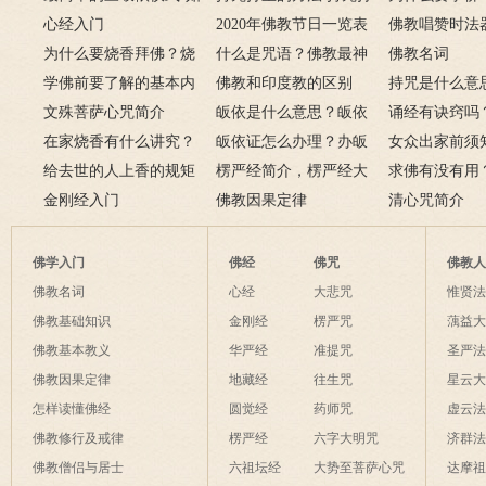
果报应
何授三皈五戒居士仪轨
心经入门
坐的姿势图
2020年佛教节日一览表
用呢？
佛教唱赞时法
为什么要烧香拜佛？烧
什么是咒语？佛教最神
佛教名词
香的含义是什么？
学佛前要了解的基本内
奇的九个咒语
佛教和印度教的区别
持咒是什么意
容
文殊菩萨心咒简介
皈依是什么意思？皈依
持咒？
诵经有诀窍吗
在家烧香有什么讲究？
三宝又是什么意思？
皈依证怎么办理？办皈
十二条诀窍
女众出家前须
一些禁忌千万不要触
给去世的人上香的规矩
依证后的忌讳是什么？
楞严经简介，楞严经大
只有一次出家
求佛有没有用
碰！
金刚经入门
致在讲什么？
佛教因果定律
说佛菩萨可以
清心咒简介
佛学入门
佛经
佛咒
佛教
佛教名词
心经
大悲咒
惟贤
佛教基础知识
金刚经
楞严咒
蕅益
佛教基本教义
华严经
准提咒
圣严
佛教因果定律
地藏经
往生咒
星云
怎样读懂佛经
圆觉经
药师咒
虚云
佛教修行及戒律
楞严经
六字大明咒
济群
佛教僧侣与居士
六祖坛经
大势至菩萨心咒
达摩