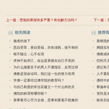
上一篇：
堕胎的果报有多严重？有化解方法吗？
下一篇：
相关阅读
推荐
施者的放下
善根指
恶自受罪，善自受福，亦各须熟，彼不相待
脚踏实
的解释
根不随尘，心不在境
不会白
佛教戒
求神不如求己，命运是掌握在自己手里的
忉利天
为什么抛妻弃子的男人不遭报应，反而过得
授记有
很好？
佛教是宿命论吗，我们这一生的努力有用
人不要
吗？
学佛一定要经过佛学院的教育吗？
佛经中
与自己剃度的常住应建立一个什么样的关
释迦牟
系？
佛陀的称谓有哪些呢？
觉性是
善事要尽心尽力去做，恶事则要毫不犹豫的
皈依后
断除
怎么办