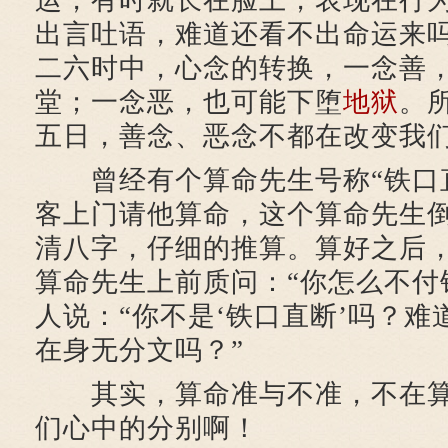
运，有时就长在脸上，表现在行
出言吐语，难道还看不出命运来
二六时中，心念的转换，一念善
堂；一念恶，也可能下堕
地狱
。
五日，善念、恶念不都在改变我
曾经有个算命先生号称“铁口直
客上门请他算命，这个算命先生
清八字，仔细的推算。算好之后
算命先生上前质问：“你怎么不付
人说：“你不是‘铁口直断’吗？
在身无分文吗？”
其实，算命准与不准，不在算
们心中的分别啊！