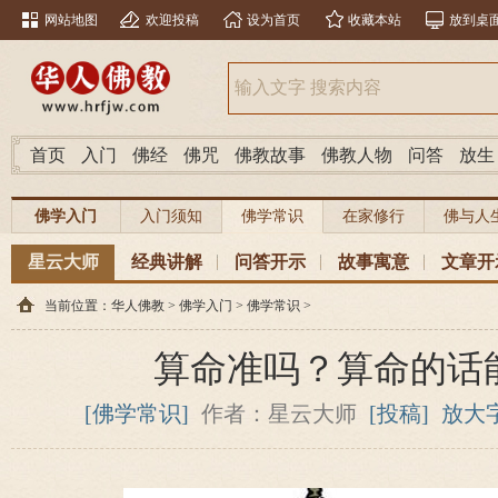
网站地图
欢迎投稿
设为首页
收藏本站
放到桌
首页
入门
佛经
佛咒
佛教故事
佛教人物
问答
放生
佛学入门
入门须知
佛学常识
在家修行
佛与人
星云大师
经典讲解
问答开示
故事寓意
文章开
当前位置：
华人佛教
>
佛学入门
>
佛学常识
>
算命准吗？算命的话
[佛学常识]
作者：星云大师
[投稿]
放大