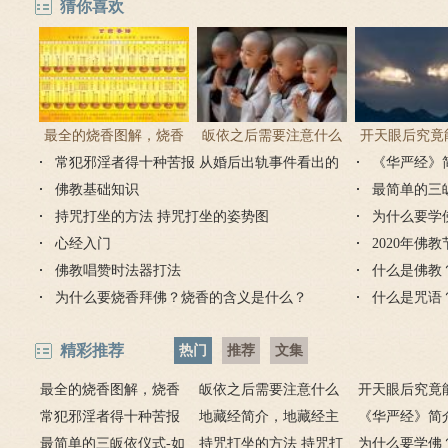
猜你喜欢
最全的烧香图解，烧香
皈依之后需要注意什么
开天眼后究竟
常犯邪淫者得十种苦报 从婚后出轨事件看出的
有何含义与讲究？
吗 皈依佛门后的注意事
《华严经》
么？
因果报应
佛教基础知识
项
最简单的三
持咒打坐的方法 持咒打坐的姿势图
为什么要学
心经入门
2020年佛
佛教唱赞时法器打法
什么是佛教
为什么要烧香拜佛？烧香的含义是什么？
什么是咒语
精彩推荐
热门
推荐
文集
最全的烧香图解，烧香
皈依之后需要注意什么
开天眼后究竟
有何含义与讲究？
常犯邪淫者得十种苦报
吗 皈依佛门后的注意事
地藏经简介，地藏经主
么？
《华严经》简
从婚后出轨事件看出的因
最简单的三皈依仪式-如
项
要讲什么？
持咒打坐的方法 持咒打
广佛华严经讲
为什么要学佛