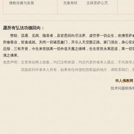
佛教传播与发展
无量寿经
文殊菩萨心咒
愿所有弘法功德回向：
赞助、流通、见闻、随喜者，及皆悉回向尽法界、虚空界一切众生，依佛菩萨
所修善业，皆速成就。关闭一切诸恶趣门，开示人天涅槃正路。家门清吉，身心安
总报，三有齐资，今生来世脱离一切外道天魔之缠缚，生生世世永离恶道，离一切
满之佛果。
免责声明：
文章来自网上收集，均已注明来源，均仅代表作者本人观点，不代表华
其版权归作者本人所有，如果有任何侵犯您权益的地方，请联系我们，
华人佛教网
技术问题联络