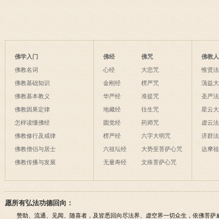
佛学入门
佛经
佛咒
佛教
佛教名词
心经
大悲咒
惟贤
佛教基础知识
金刚经
楞严咒
蕅益
佛教基本教义
华严经
准提咒
圣严
佛教因果定律
地藏经
往生咒
星云
怎样读懂佛经
圆觉经
药师咒
虚云
佛教修行及戒律
楞严经
六字大明咒
济群
佛教僧侣与居士
六祖坛经
大势至菩萨心咒
达摩
佛教传播与发展
无量寿经
文殊菩萨心咒
愿所有弘法功德回向：
赞助、流通、见闻、随喜者，及皆悉回向尽法界、虚空界一切众生，依佛菩萨