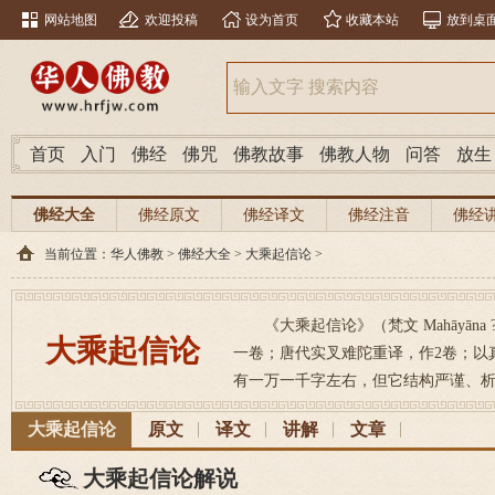
网站地图
欢迎投稿
设为首页
收藏本站
放到桌
首页
入门
佛经
佛咒
佛教故事
佛教人物
问答
放生
佛经大全
佛经原文
佛经译文
佛经注音
佛经
当前位置：
华人佛教
>
佛经大全
>
大乘起信论
>
《大乘起信论》（梵文 Mahāyāna
大乘起信论
一卷；唐代实叉难陀重译，作2卷；以
有一万一千字左右，但它结构严谨、析理
大乘起信论
原文
译文
讲解
文章
大乘起信论解说