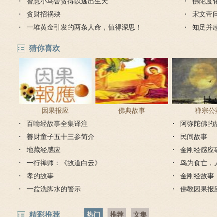
智慧小鸟舍贪得以逃出生天
是哪个
佛陀度
贪财招祸殃
宋文帝
一堆黄金引发的两条人命，值得深思！
知足并
猜你喜欢
因果报应
佛典故事
禅宗公
百喻经故事全集译注
阿弥陀佛的
善财童子五十三参简介
民间故事
地藏经感应
金刚经感应
一行禅师：《故道白云》
鸟为食亡，
孝的故事
金刚经故事
一盆洗脚水的警示
佛教因果报
精彩推荐
热门
推荐
文集