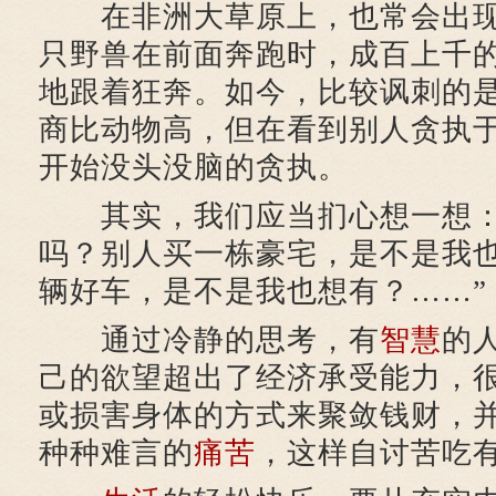
在非洲大草原上，也常会出现
只野兽在前面奔跑时，成百上千
地跟着狂奔。如今，比较讽刺的
商比动物高，但在看到别人贪执
开始没头没脑的贪执。
其实，我们应当扪心想一想：
吗？别人买一栋豪宅，是不是我
辆好车，是不是我也想有？……”
通过冷静的思考，有
智慧
的
己的欲望超出了经济承受能力，
或损害身体的方式来聚敛钱财，
种种难言的
痛苦
，这样自讨苦吃