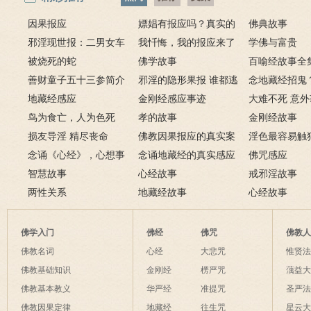
因果报应
嫖娼有报应吗？真实的
佛典故事
邪淫现世报：二男女车
嫖娼报应
我忏悔，我的报应来了
学佛与富贵
上纵欲酿车祸被烧死
被烧死的蛇
－淫人妻者，妻淫人
佛学故事
百喻经故事全
善财童子五十三参简介
邪淫的隐形果报 谁都逃
念地藏经招鬼
地藏经感应
不掉
金刚经感应事迹
地藏经的请进
大难不死 意
鸟为食亡，人为色死
孝的故事
致富的特异功
金刚经故事
损友导淫 精尽丧命
佛教因果报应的真实案
淫色最容易触
念诵《心经》，心想事
例
念诵地藏经的真实感应
淫欲心难清静
佛咒感应
成
智慧故事
六则
心经故事
戒邪淫故事
两性关系
地藏经故事
心经故事
佛学入门
佛经
佛咒
佛教
佛教名词
心经
大悲咒
惟贤
佛教基础知识
金刚经
楞严咒
蕅益
佛教基本教义
华严经
准提咒
圣严
佛教因果定律
地藏经
往生咒
星云