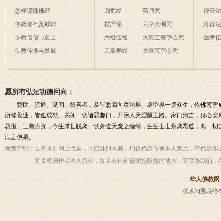
怎样读懂佛经
圆觉经
药师咒
虚云
佛教修行及戒律
楞严经
六字大明咒
济群
佛教僧侣与居士
六祖坛经
大势至菩萨心咒
达摩
佛教传播与发展
无量寿经
文殊菩萨心咒
愿所有弘法功德回向：
赞助、流通、见闻、随喜者，及皆悉回向尽法界、虚空界一切众生，依佛菩萨
所修善业，皆速成就。关闭一切诸恶趣门，开示人天涅槃正路。家门清吉，身心安
总报，三有齐资，今生来世脱离一切外道天魔之缠缚，生生世世永离恶道，离一切
满之佛果。
免责声明：
文章来自网上收集，均已注明来源，均仅代表作者本人观点，不代表华
其版权归作者本人所有，如果有任何侵犯您权益的地方，请联系我们，
华人佛教网
技术问题联络