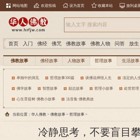
网站地图
欢迎投稿
设为首页
收藏本站
放到桌
首页
入门
佛经
佛咒
佛教故事
佛教人物
问答
放生
佛教故事
佛经故事
人物故事
哲理故事
生活故事
单独中的洞见
哲理故事300篇
谈佛说禅悟人生
淡定的人
佛学故事
智慧故事
励志故事
哲理小故事
处世哲理
心生菩提树·佛教小故事
法音集·佛教典故
当前位置：
华人佛教
>
佛教故事
>
哲理故事
>
冷静思考，不要盲目