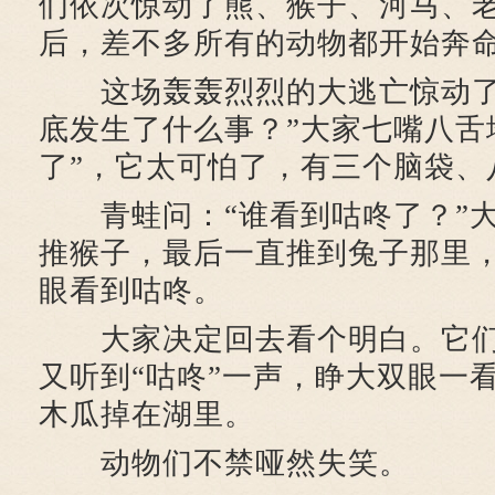
们依次惊动了熊、猴子、河马、
后，差不多所有的动物都开始奔
这场轰轰烈烈的大逃亡惊动了
底发生了什么事？”大家七嘴八舌
了”，它太可怕了，有三个脑袋、
青蛙问：“谁看到咕咚了？”大
推猴子，最后一直推到兔子那里
眼看到咕咚。
大家决定回去看个明白。它们
又听到“咕咚”一声，睁大双眼一
木瓜掉在湖里。
动物们不禁哑然失笑。