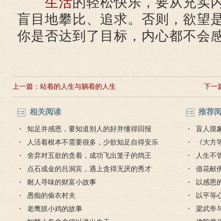
生活
的轻松快乐，要从充实
盲目地攀比、追求。否则，欲望
你是否达到了目标，内心都不会
上一篇：
站着的人生与躺着的人生
下一
相关阅读
推荐
知足并感恩，要知道别人的好并懂得回报
盲人摸
人活着根本不需要很多，少欲知足自得安乐
《大方
舍弃对五欲的贪着，成功飞出笼子的鸽王
人生不
点石成金的吕洞宾，遇上贪得无厌的秀才
对待
借花献
耐人寻味的财富小故事
灯佛
以感恩
愚痴的偷衣村夫
以平等
老鹰抓小鸡的故事
梁武帝