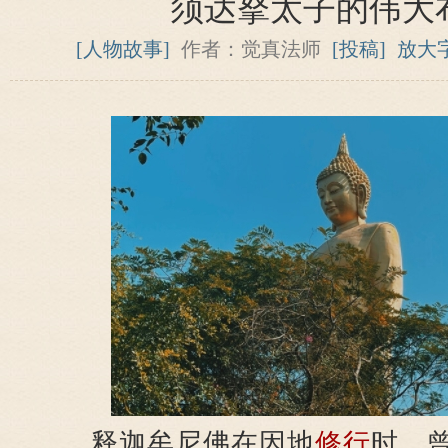
须达拏太子的伟大
[人物故事]
作者：觉真法师
[投稿]
放大
释迦牟尼佛在因地
修行
时，