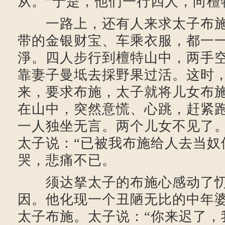
从。”于是，他们一行四人，向檀
一路上，还有人来求太子布施
带的金银财宝、车乘衣服，都一
淨。四人步行到檀特山中，两手
靠妻子曼坻去採野果过活。这时
来，要求布施，太子就将儿女布
在山中，突然意慌、心跳，赶紧
一人独坐无言。两个儿女不见了
太子说：“已被我布施给人去当奴
哭，悲痛不已。
须达拏太子的布施心感动了忉
因。他化现一个丑陋无比的中年
太子布施。太子说：“你来迟了，