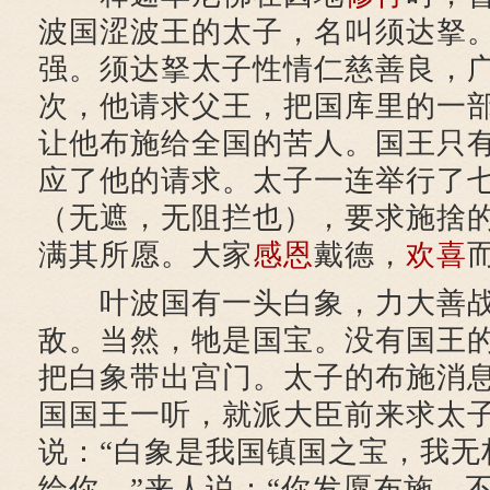
波国涩波王的太子，名叫须达拏
强。须达拏太子性情仁慈善良，
次，他请求父王，把国库里的一
让他布施给全国的苦人。国王只
应了他的请求。太子一连举行了
（无遮，无阻拦也），要求施捨
满其所愿。大家
感恩
戴德，
欢喜
叶波国有一头白象，力大善战
敌。当然，牠是国宝。没有国王
把白象带出宫门。太子的布施消
国国王一听，就派大臣前来求太
说：“白象是我国镇国之宝，我无
给你。”来人说：“你发愿布施，