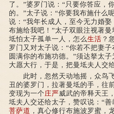
了。”婆罗门说：“只要你答应，
的。”太子说：“你要我布施什么
说：“我年长成人，至今无力婚娶
布施给我吧！”太子双眼注视著曼
坻怕太子孤单一人，怎么
生活
？
罗门又对太子说：“你若不把妻子
圆满你的布施功德。”须达拏太子
大愿大行，于是，把曼坻夫人交
此时，忽然天动地摇，众鸟飞
丑的婆罗门，拉著曼坻的手，往
变现为一个
庄严
威武的帝释天王
坻夫人交还给太子，赞叹说：“善
菩萨道
，真心修行布施波罗蜜，龙