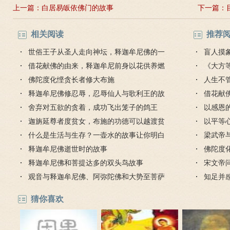
上一篇：
白居易皈依佛门的故事
下一篇：
相关阅读
推荐
世俗王子从圣人走向神坛，释迦牟尼佛的一
盲人摸
生简介
借花献佛的由来，释迦牟尼前身以花供养燃
《大方
灯佛
佛陀度化悭贪长者修大布施
人生不
释迦牟尼佛修忍辱，忍辱仙人与歌利王的故
对待
借花献
事
舍弃对五欲的贪着，成功飞出笼子的鸽王
灯佛
以感恩
迦旃延尊者度贫女，布施的功德可以越渡贫
以平等
穷的苦海
什么是生活与生存？一壶水的故事让你明白
梁武帝
释迦牟尼佛逝世时的故事
是哪个
佛陀度
释迦牟尼佛和菩提达多的双头鸟故事
宋文帝
观音与释迦牟尼佛、阿弥陀佛和大势至菩萨
知足并
的因缘故事
猜你喜欢