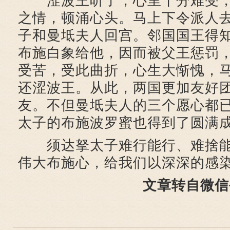
涩波王听了，心里十分难受，
之情，顿涌心头。马上下令派人
子和曼坻夫人回宫。邻国国王得
布施白象给他，因而被父王惩罚
受苦，受此曲折，心生大惭愧，
还涩波王。从此，两国更加友好
友。不但曼坻夫人的三个愿心都
太子的布施波罗蜜也得到了圆满
须达拏太子难行能行、难捨能
伟大布施心，给我们以深深的感
文章转自微信