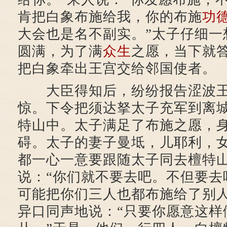
肯把白象布施给我，你的布施
功
大会也是名不副实。”太子仔细一
圆满，为了满
众生
之愿，当下就
把白象牵出王宫交给邻国使者。
大臣得知后，纷纷报告涩波王
惊。下令把须达拏太子充军到离
特山中。太子满足了布施之愿，
碍。太子的妻子曼坻，儿耶利，
都一心一意要跟随太子同去檀特
说：“你们就不要去吧。不但要去
可能把你们三人也都布施给了别人
异口同声地说：“只要你愿意这样