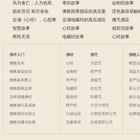
鸟为食亡，人为色死
孝的故事
致富的特异功
金刚经故事
损友导淫 精尽丧命
佛教因果报应的真实案
淫色最容易触
念诵《心经》，心想事
例
念诵地藏经的真实感应
淫欲心难清静
佛咒感应
成
智慧故事
六则
心经故事
戒邪淫故事
两性关系
地藏经故事
心经故事
佛学入门
佛经
佛咒
佛教
佛教名词
心经
大悲咒
惟贤
佛教基础知识
金刚经
楞严咒
蕅益
佛教基本教义
华严经
准提咒
圣严
佛教因果定律
地藏经
往生咒
星云
怎样读懂佛经
圆觉经
药师咒
虚云
佛教修行及戒律
楞严经
六字大明咒
济群
佛教僧侣与居士
六祖坛经
大势至菩萨心咒
达摩
佛教传播与发展
无量寿经
文殊菩萨心咒