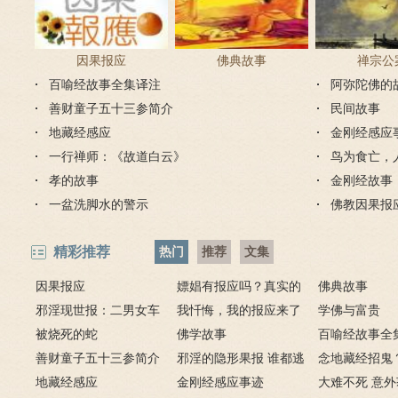
因果报应
佛典故事
禅宗公
百喻经故事全集译注
阿弥陀佛的
善财童子五十三参简介
民间故事
地藏经感应
金刚经感应
一行禅师：《故道白云》
鸟为食亡，
孝的故事
金刚经故事
一盆洗脚水的警示
佛教因果报
精彩推荐
热门
推荐
文集
因果报应
嫖娼有报应吗？真实的
佛典故事
邪淫现世报：二男女车
嫖娼报应
我忏悔，我的报应来了
学佛与富贵
上纵欲酿车祸被烧死
被烧死的蛇
－淫人妻者，妻淫人
佛学故事
百喻经故事全
善财童子五十三参简介
邪淫的隐形果报 谁都逃
念地藏经招鬼
地藏经感应
不掉
金刚经感应事迹
地藏经的请进
大难不死 意