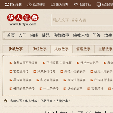
网站地图
欢迎投稿
设为首页
收藏本站
放到桌
首页
入门
佛经
佛咒
佛教故事
佛教人物
问答
放生
佛教故事
佛经故事
人物故事
哲理故事
生活故事
玄奘大师西行故事
正法眼藏-白云禅师
佛祖十大弟子
释
玄奘法师传
鸠摩罗什传奇
高僧大德的故事
莲池大师故事
星云大师故事
印光大师故事
虚云法师故事
白云禅师讲故
佛陀的圣弟子传
十大弟子传
觉性的故事
玄奘精神
当前位置：
华人佛教
>
佛教故事
>
人物故事
>