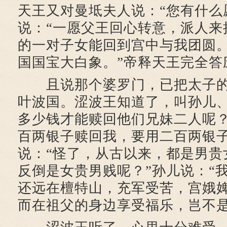
天王又对曼坻夫人说：“您有什么
说：“一愿父王回心转意，派人来
的一对子女能回到宫中与我团圆
国国宝大白象。”帝释天王完全答
且说那个婆罗门，已把太子的
叶波国。涩波王知道了，叫孙儿
多少钱才能赎回他们兄妹二人呢？
百两银子赎回我，要用二百两银子
说：“怪了，从古以来，都是男贵
反倒是女贵男贱呢？”孙儿说：“
还远在檀特山，充军受苦，宫娥
而在祖父的身边享受福乐，岂不是