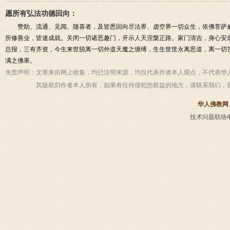
愿所有弘法功德回向：
赞助、流通、见闻、随喜者，及皆悉回向尽法界、虚空界一切众生，依佛菩萨
所修善业，皆速成就。关闭一切诸恶趣门，开示人天涅槃正路。家门清吉，身心安
总报，三有齐资，今生来世脱离一切外道天魔之缠缚，生生世世永离恶道，离一切
满之佛果。
免责声明：
文章来自网上收集，均已注明来源，均仅代表作者本人观点，不代表华
其版权归作者本人所有，如果有任何侵犯您权益的地方，请联系我们，
华人佛教网
技术问题联络