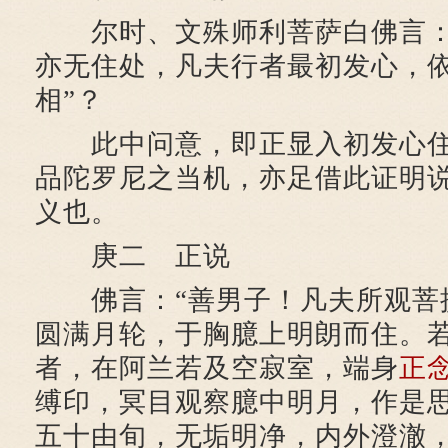
尔时、文殊师利菩萨白佛言：
亦无住处，凡夫行者最初发心，
相”？
此中问意，即正显入初发心住
品陀罗尼之当机，亦足借此证明
义也。
庚二 正说
佛言：“善男子！凡夫所观菩
圆满月轮，于胸臆上明朗而住。
者，在阿兰若及空寂室，端身
正
缚印，冥目观察臆中明月，作是
五十由旬，无垢明净，内外澄澈