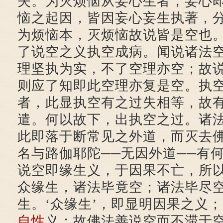
失。为灭烦恼从妄心生者，妄心
恼之起因，皆因妄心妄生执著，
为烦恼本，灭烦恼故说皆是空也
了说空之义执空成病。闻说诸法
理坚执为实，不了空理亦空；故
则应了知即此空理亦复是空。执
者，此显执空有之过失相等，故
遣。何以故下，出执空之过。诸
此即落于断常见之外道，而灭去
名与路伽耶陀──无因外道──有
说空即缘生义，于因果不亡，所
众缘生，诸法毕竟空；诸法毕尽
生。‘众缘生’，即显明因果之义；
自性
义；故佛法善说空而不滞于