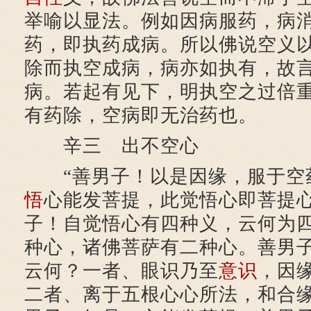
举喻以显法。例如因病服药，病
药，即执药成病。所以佛说空义
除而执空成病，病亦如执有，故
病。若起有见下，明执空之过倍
有药除，空病即无治药也。
辛三 出不空心
“善男子！以是因缘，服于空
悟
心能发菩提，此觉悟心即菩提
子！自觉悟心有四种义，云何为
种心，诸佛菩萨有二种心。善男
云何？一者、眼识乃至
意识
，因
二者、离于五根心心所法，和合