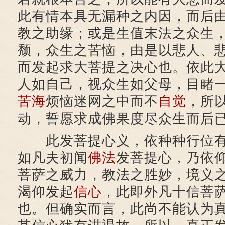
此有情本具无漏种之内因，而后
教之助缘；或是生值末法之众生
颓，众生之苦恼，由是以悲人、
而发起求大菩提之决心也。依此
人如自己，视众生如父母，目睹
苦海
烦恼迷网之中而不
自觉
，所
动，誓愿求成佛果度尽众生而后
此发菩提心义，依种种行位有
如凡夫初闻
佛法
发菩提心，乃依
菩萨之威力，教法之胜妙，境义
渴仰发起
信心
，此即外凡十信菩
也。但确实而言，此尚不能认为