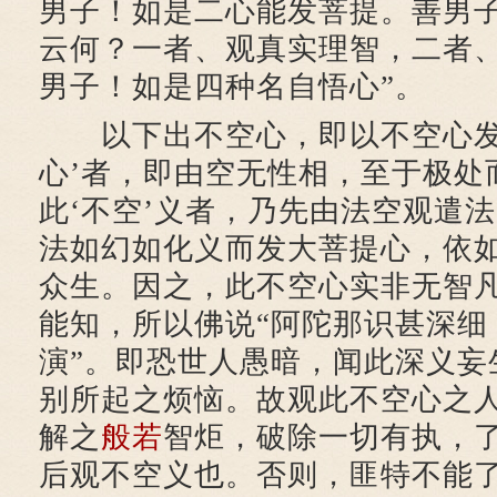
男子！如是二心能发菩提。善男
云何？一者、观真实理智，二者
男子！如是四种名自悟心”。
以下出不空心，即以不空心发
心’者，即由空无性相，至于极处
此‘不空’义者，乃先由法空观遣
法如幻如化义而发大菩提心，依
众生。因之，此不空心实非无智
能知，所以佛说“阿陀那识甚深细
演”。即恐世人愚暗，闻此深义妄
别所起之烦恼。故观此不空心之
解之
般若
智炬，破除一切有执，
后观不空义也。否则，匪特不能