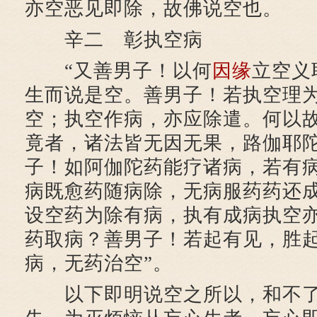
亦空恶见即除，故佛说空也。
辛二 彰执空病
“又善男子！以何
因缘
立空义
生而说是空。善男子！若执空理
空；执空作病，亦应除遣。何以
竟者，诸法皆无因无果，路伽耶
子！如阿伽陀药能疗诸病，若有
病既愈药随病除，无病服药药还
设空药为除有病，执有成病执空
药取病？善男子！若起有见，胜
病，无药治空”。
以下即明说空之所以，和不了