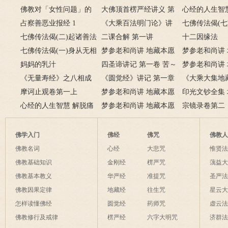
一百卷) 宗镜录序
佛教对「女性问题」的
以为身，心本无生因境
大佛顶首楞严经讲义 第
经 2
心经的人生智
看法
占察善恶业报经 1
有； 前境若无心亦无，罪
一卷
《大乘百法明门论》讲
经》者何
七佛传法偈(七
七佛传法偈(二)起诸善法
福如幻起亦灭。
记之一
二课合解 第一讲
法，无法法亦
十二因缘法
本是幻，造诸恶业亦是
七佛传法偈(一)身从无相
梦参老和尚讲 地藏本愿
法时，法法何
梦参老和尚讲
幻；身如聚沫心如风，幻
中受生，喻如幻出诸形
妈妈的乳汁
经 3
四圣谛讲记 第一卷 苦～
经 6
梦参老和尚讲
出无根无实性。
像；幻人心识本来空，罪
《无量寿经》之八相成
轮回之苦
《圆觉经》讲记 第一章
经 4
《大乘大集地
福皆空无所住。
道(一)
摩诃止观卷第一上
文殊菩萨章
梦参老和尚讲 地藏本愿
经》序品第一
印光文钞全集
心经的人生智慧 解脱痛
经 10
梦参老和尚讲 地藏本愿
法师文钞卷第
宗镜录卷第二
苦的原理
经 8
佛学入门
佛经
佛咒
佛教
佛教名词
心经
大悲咒
惟贤
佛教基础知识
金刚经
楞严咒
蕅益
佛教基本教义
华严经
准提咒
圣严
佛教因果定律
地藏经
往生咒
星云
怎样读懂佛经
圆觉经
药师咒
虚云
佛教修行及戒律
楞严经
六字大明咒
济群