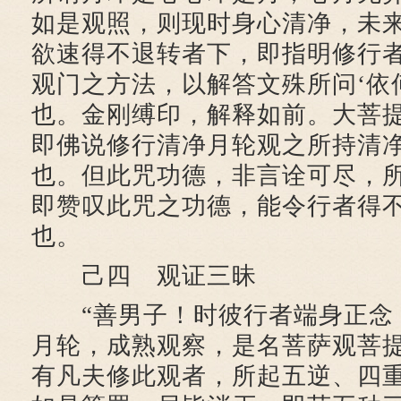
如是观照，则现时身心清净，未
欲速得不退转者下，即指明修行
观门之方法，以解答文殊所问‘依
也。金刚缚印，解释如前。大菩
即佛说修行清净月轮观之所持清
也。但此咒功德，非言诠可尽，
即赞叹此咒之功德，能令行者得
也。
己四 观证三昧
“善男子！时彼行者端身正念
月轮，成熟观察，是名菩萨观菩
有凡夫修此观者，所起五逆、四