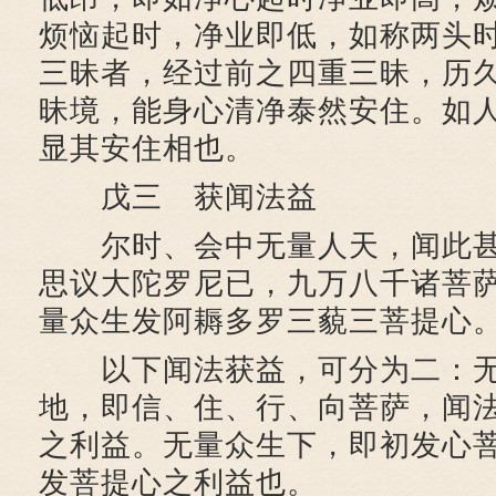
烦恼起时，净业即低，如称两头
三昧者，经过前之四重三昧，历
昧境，能身心清净泰然安住。如
显其安住相也。
戊三 获闻法益
尔时、会中无量人天，闻此甚
思议大陀罗尼已，九万八千诸菩
量众生发阿耨多罗三藐三菩提心
以下闻法获益，可分为二：无
地，即信、住、行、向菩萨，闻
之利益。无量众生下，即初发心
发菩提心之利益也。