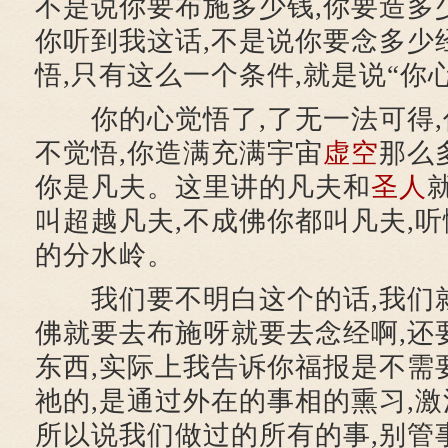
不是说你要布施多少钱,你要造多
你听到我这话,不是说你要念多少
悟,只有这么一个条件,就是说“你
你的心觉悟了,了无一法可得,
不觉悟,你造满充满宇宙
虚空
那么
你是凡夫。这里讲的凡夫和
圣人
叫超越凡夫,不成佛你都叫凡夫,听
的分水岭。
我们要不明白这个的话,我们
佛就要去布施呀就要去念经啊,还
东西,实际上我告诉你福报是不需
祂的,是通过外在的事相的熏习,
所以说我们做过的所有的事,别管