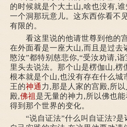
的时候就是个大土山,啥也没有,
一个洞那玩意儿。这东西你看不见
有限的。
看这里说的他请世尊到他的宫
在外面看是一座大山,而且是过去诸
愍汝”都特别慈悲你,“受汝劝请,
里头去说法。那个山是楞伽山,楞
根本就是个山,也没有存在什么城
王的
神通
力,那是人家的宫殿,所
殿,
佛祖
是无量的神力,所以佛也能
得到那个世界的变化。
“说自证法”什么叫自证法?是