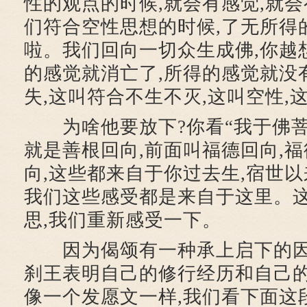
性的观点的时候,就会有感觉,就会
们符合空性思想的时候,了无所得
啦。我们回向一切众生成佛,你越
的感觉就消亡了,所得的感觉就没
失,这叫符合不生不灭,这叫空性,
为啥他要放下?你看“我于佛菩
就是善根回向,前面叫福德回向,
向,这些都来自于你过去生,宿世以
我们这些感受都是来自于这里。
思,我们重新感受一下。
因为偈颂有一种承上启下的因
刹王表明自己的修行经历和自己的
像一个发愿文一样,我们看下面这