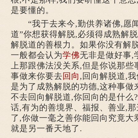
是要懂的。
“我于去来今,勤供养诸佛,愿闻
道”你想获得解脱,必须得成熟解脱
解脱道的善根力。如果你没有解脱
一般都会认为
学佛
无非是做好事,
上那跟佛法没关系,但是你说那些
事做来你要去
回向
,回向解脱道,
是为了成熟解脱的功德,这种事做
不去回向解脱道,你回向的是什么
话,有为的善境界、福报、善业,
了,你做一毫之善你能回向究竟大
就是另一番天地了.