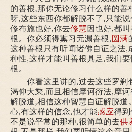
的善根,那你无论修习什么样的善
呀,这些东西你都解脱不了,只能说
修布施也好,你去
修慧
因也好,都叫
根。你必须得熏习无漏善根,
圆满
这种善根只有听闻诸佛自证之法,
种性,这样才能叫善根具足,我们
根。
你看这里讲的,过去这些罗刹
渴仰大乘,而且相信摩诃衍法,摩诃
解脱道,相信这种智慧自证解脱道
心,有这样的信念,他才能
感应
得到
不是说平常的那种,很简单的去
供
根,不是那样,我们要听懂这个意思