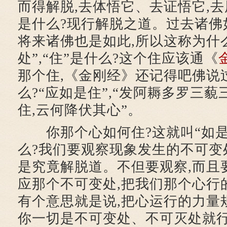
而得解脱,去体悟它、去证悟它,去
是什么?现行解脱之道。过去诸佛
将来诸佛也是如此,所以这称为什么
处”,“住”是什么?这个住应该通《
那个住,《金刚经》还记得吧佛说
么?“应如是住”,“发阿耨多罗三藐
住,云何降伏其心”。
你那个心如何住?这就叫“如是
么?我们要观察现象发生的不可变
是究竟解脱道。不但要观察,而且
应那个不可变处,把我们那个心行
有个意思就是说,把心运行的力量
你一切是不可变处、不可灭处就