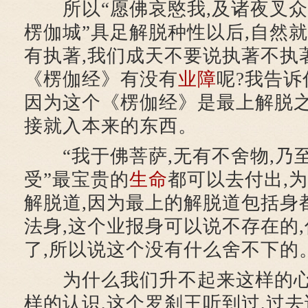
所以“愿佛哀愍我,及诸夜叉众
楞伽城”具足解脱种性以后,自然就
有执著,我们成天不要说执著不执
《楞伽经》有没有
业障
呢?我告诉
因为这个《楞伽经》是最上解脱之
接就入本来的东西。
“我于佛菩萨,无有不舍物,乃至
受”最宝贵的
生命
都可以去付出,
解脱道,因为最上的解脱道包括身
法身,这个业报身可以说不存在的
了,所以说这个没有什么舍不下的
为什么我们升不起来这样的心
样的认识,这个罗刹王听到过,过