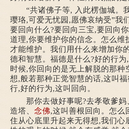
“共诸佛子等, 入此楞伽城。我
璎珞,可爱无忧园,愿佛哀纳受”我
要回向什么?要回向三宝,要回向
道理,你要维护你的信念。怎么维
才能维护。我们用什么来增加你的
德和智慧。福德是什么?好的行为
时候,你回向的是无上解脱的那种
想,般若那种正觉智慧的话,这叫福
行,好的行为,这叫回向。
那你去做好事呢?去孝敬爹妈
造塔、
念佛
,这叫善根回向。怎么
住从心底里升起来无得想,我们心