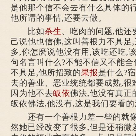
是他那个信不会去有什么具体的行
他所谓的事情,还要去做。
比如
杀生
、吃肉的问题,他还
己说他也信佛,这叫善根力不具足
多,你怎麽说他没有用,该吃还吃,
句名言叫什么?不能不信又不能全
不具足,他所招致的
果报
是什么?
去的善业、恶业统统都要成熟,很
因为他不去
皈依
佛法,他没有真正
皈依佛法,他没有,这是我们要看
还有一个善根力差一些的就像
然她已经改变了很多,但是还稍微