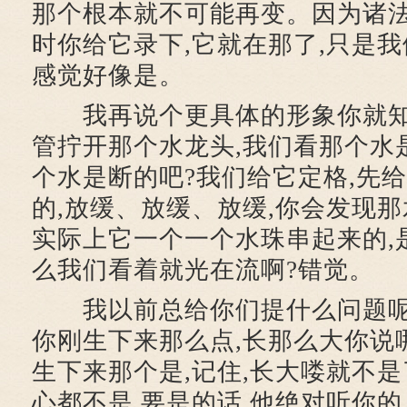
那个根本就不可能再变。因为诸法
时你给它录下,它就在那了,只是我
感觉好像是。
我再说个更具体的形象你就知
管拧开那个水龙头,我们看那个水
个水是断的吧?我们给它定格,先给
的,放缓、放缓、放缓,你会发现那
实际上它一个一个水珠串起来的,
么我们看着就光在流啊?错觉。
我以前总给你们提什么问题呢?
你刚生下来那么点,长那么大你说
生下来那个是,记住,长大喽就不是
心都不是,要是的话,他绝对听你的