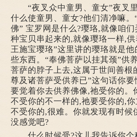
“夜叉众中童男、童女”夜叉里
什么使童男、童女?他们清净嘛。
佛” 宝罗网是什么?璎珞,就像咱
种宝贝串起来的,就像璎珞一样,供
王施宝璎珞”这里讲的璎珞就是他
些东西。“奉佛菩萨以挂其颈”供
菩萨的脖子上去,这属于世间善根的
尊及诸菩萨受供养已”这句话你要懂
要觉着你去供养佛像,祂受你的。
不受你的不一样的,祂要受你的,你
不受你的,很难。你就发现有时候
没感觉吧?
什么时候受?这儿我告诉你个