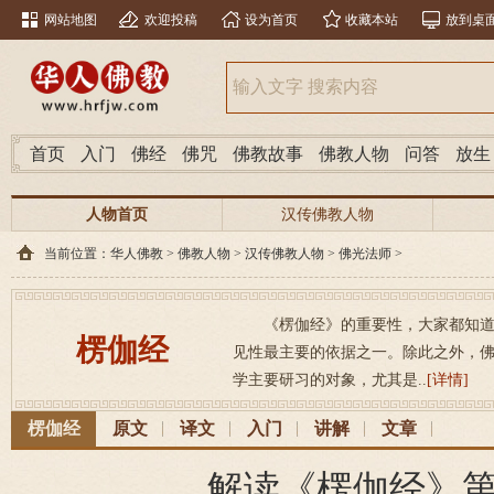
网站地图
欢迎投稿
设为首页
收藏本站
放到桌
首页
入门
佛经
佛咒
佛教故事
佛教人物
问答
放生
人物首页
汉传佛教人物
当前位置：
华人佛教
>
佛教人物
>
汉传佛教人物
>
佛光法师
>
《楞伽经》的重要性，大家都知
楞伽经
见性最主要的依据之一。除此之外，
学主要研习的对象，尤其是..
[详情]
楞伽经
原文
译文
入门
讲解
文章
解读《楞伽经》