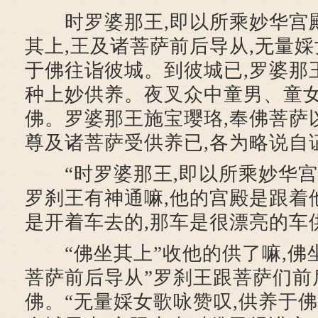
时罗婆那王,即以所乘妙华宫
其上,王及诸菩萨前后导从,无量婇
于佛往诣彼城。到彼城已,罗婆那
种上妙供养。夜叉众中童男、童女
佛。罗婆那王施宝璎珞,奉佛菩萨
尊及诸菩萨受供养已,各为略说自
“时罗婆那王,即以所乘妙华宫
罗刹王有神通嘛,他的宫殿是跟着
是开着车去的,那车是很漂亮的车
“佛坐其上”收他的供了嘛,佛坐
菩萨前后导从”罗刹王跟菩萨们前
佛。“无量婇女歌咏赞叹,供养于