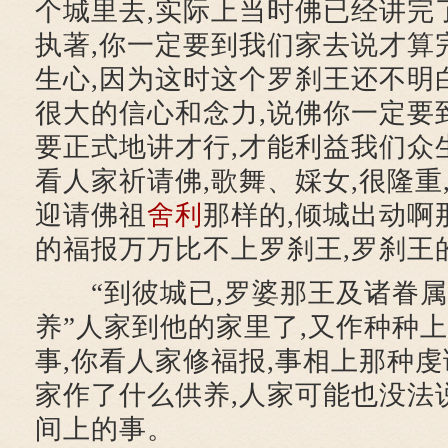
个城里去,实际上当时佛已经讲完
执著,你一定要到我们家去说才算
生心,因为这时这个罗刹王还不明
很大的信心和念力,说佛你一定要
要正式地讲才行,才能利益我们众
看人家祈请佛,歌舞、婇女,很隆重
迎请佛祖
舍利
那样的,倾城出动啊
的福报万万比不上罗刹王,罗刹王
“到彼城已,罗婆那王及诸眷属
养”人家到他的家里了,又作种种上
事,你看人家修福报,事相上那种虔
家作了什么供养,人家可能也没法
间上的事。