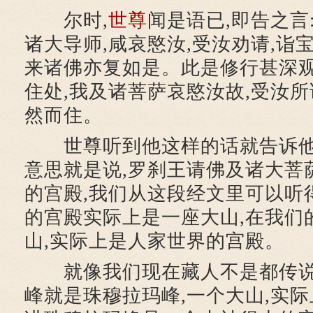
尔时,
世尊
闻是语已,即告之言
诸大导师,咸哀愍汝,受汝劝请,诣
来诸佛亦复如是。此是修行甚深
住处,我及诸菩萨哀愍汝故,受汝所
然而住。
世尊听到他这样的话就告诉他
意思就是说,罗刹王请佛及诸大菩
的宫殿,我们从这段经文里可以听
的宫殿实际上是一座大山,在我们
山,实际上是人家世界的宫殿。
就像我们现在藏人不是都传说
峰就是珠穆拉玛峰,一个大山,实