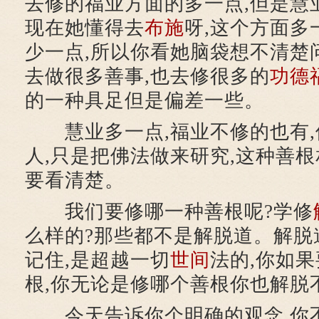
去修的福业方面的多一点,但是慧
现在她懂得去
布施
呀,这个方面多
少一点,所以你看她脑袋想不清楚
去做很多善事,也去修很多的
功德
的一种具足但是偏差一些。
慧业多一点,福业不修的也有,
人,只是把佛法做来研究,这种善根
要看清楚。
我们要修哪一种善根呢?学修
么样的?那些都不是解脱道。解脱
记住,是超越一切
世间
法的,你如
根,你无论是修哪个善根你也解脱
今天告诉你个明确的观念,你