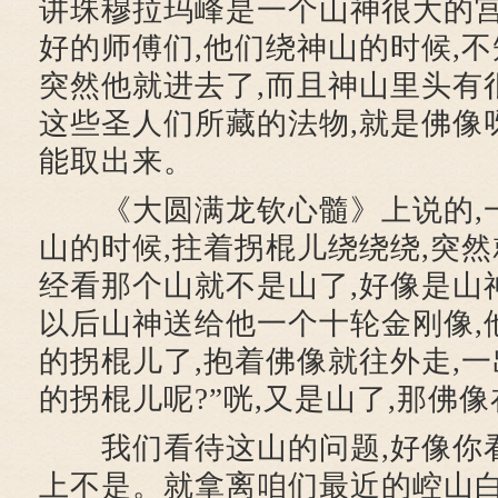
讲珠穆拉玛峰是一个山神很大的宫
好的师傅们,他们绕神山的时候,不
突然他就进去了,而且神山里头有
这些圣人们所藏的法物,就是佛像
能取出来。
《大圆满龙钦心髓》上说的,
山的时候,拄着拐棍儿绕绕绕,突然
经看那个山就不是山了,好像是山
以后山神送给他一个十轮金刚像,
的拐棍儿了,抱着佛像就往外走,一
的拐棍儿呢?”咣,又是山了,那佛
我们看待这山的问题,好像你看
上不是。就拿离咱们最近的崆山白