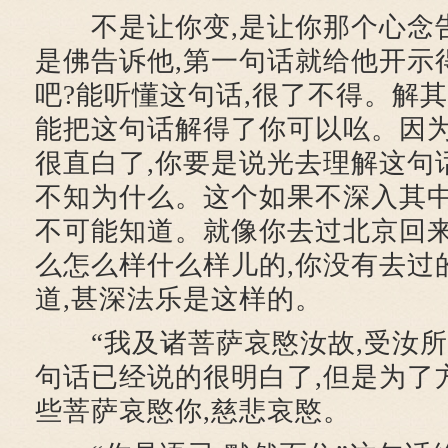
不是让你变,是让你那个心念告
是佛告诉他,第一句话就给他开示
吧?能听懂这句话,很了不得。解其
能把这句话解得了你可以吆。因
很直白了,你要是说光去理解这句
不知为什么。这个如果不深入其中
不可能知道。就像你去过北京回来
么怎么样什么样儿的,你没有去过
道,甚深法乐是这样的。
“我及诸菩萨哀愍汝故,受汝所
句话已经说的很明白了,但是为了
些菩萨哀愍你,慈悲哀愍。