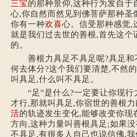
三宝
的那种景仰,这种行为发自于
心,你自然而然见到佛菩萨那种圣像
你有一种
欢喜
心。信受那种感觉,
就是我们过去世的善根,首先这个
的。
善根力具足不具足呢?具足和不
何去体分?这个我们要清楚,不然的
叫具足,什么叫不具足。
“足”是什么?一定要让你现行
才行,那就叫具足,你宿世的善根
活
的轨迹发生变化,能够改变你现
方向,这种力量叫善根具足;如果没
不具足,有很多人自己也说信佛,我