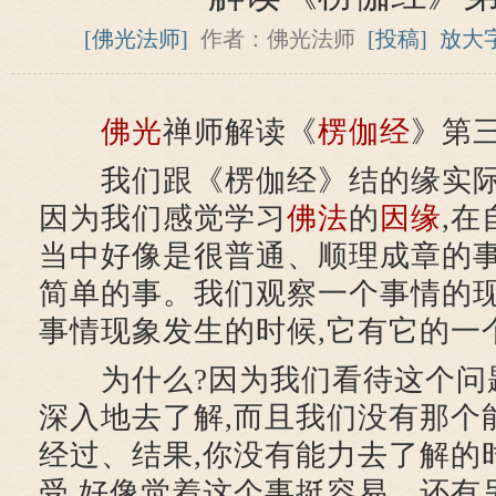
[佛光法师]
作者：佛光法师
[投稿]
放大
佛光
禅师解读《
楞伽经
》第
我们跟《楞伽经》结的缘实际
因为我们感觉学习
佛法
的
因缘
,
当中好像是很普通、顺理成章的事
简单的事。我们观察一个事情的现
事情现象发生的时候,它有它的一
为什么?因为我们看待这个问
深入地去了解,而且我们没有那个
经过、结果,你没有能力去了解的
受,好像觉着这个事挺容易。还有