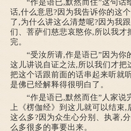
“作是语已,默然而住”这句话
话,什么意思?因为我告诉你的这
了,为什么讲这么清楚呢?因为我
们、菩萨们慈悲哀愍你,所以我才
完。
“受汝所请,作是语已”因为你的
这儿讲说自证之法,所以我们才把
把这个话跟前面的话串起来听就
是佛已经解释得很明白了。
“作是语已,默然而住”人家说完
上《楞伽经》到这儿就可以结束,
这么多?因为众生心分别、执著,分
么多很多的事要出来。