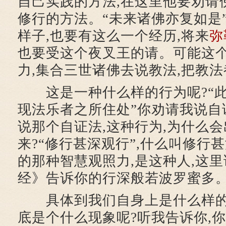
自己实践的方法,在这里他要劝请
修行的方法。“未来诸佛亦复如是
样子,也要有这么一个经历,将来
弥
也要受这个夜叉王的请。可能这
力,集合三世诸佛去说教法,把教
这是一种什么样的行为呢?“此
现法乐者之所住处”你劝请我说自
说那个自证法,这种行为,为什么
来?“修行甚深观行”,什么叫修行
的那种智慧观照力,是这种人,这
经》告诉你的行深般若波罗蜜多
具体到我们自身上是什么样的
底是个什么现象呢?听我告诉你,你