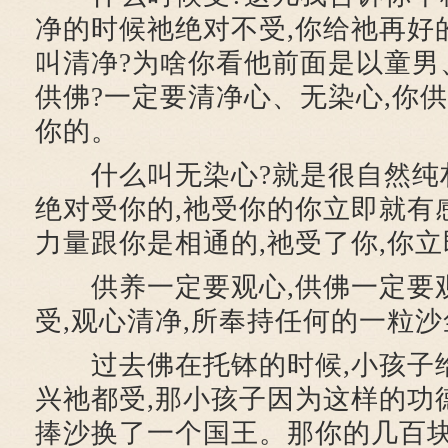
净的时候祂绝对不受,你给祂再好
叫清净?为啥你看他前面是以童男
供佛?一定要清净心、无染心,你供
你的。
什么叫无染心?就是很自然纯朴
绝对受你的,祂受你的你立即就有感
力量跟你是相通的,祂受了你,你
供养一定要观心,供佛一定要观
受,观心清净,所奉持任何的一粒
过去佛在托钵的时候,小孩子给
兴祂都受,那小孩子因为这样的功
捧沙换了一个国王。那你的几百