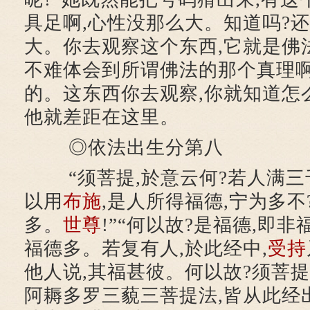
具足啊,心性没那么大。知道吗?
大。你去观察这个东西,它就是佛
不难体会到所谓佛法的那个真理啊
的。这东西你去观察,你就知道怎
他就差距在这里。
◎依法出生分第八
“须菩提,於意云何?若人满三
以用
布施
,是人所得福德,宁为多不?
多。
世尊
!”“何以故?是福德,即
福德多。若复有人,於此经中,
受持
他人说,其福甚彼。何以故?须菩提
阿耨多罗三藐三菩提法,皆从此经