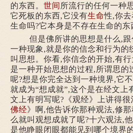
的东西。
世间
所流行的任何一种思
它死板的东西,它没有
生命
性,你
生命吗?它本身是不存在生命的东
但是佛所讲的思想是什么,跟
一种现象,就是你的信念和行为的统
叫思想。你看,你信念的开始,有行
是一种开始思想的过程,所谓思的
呢?想是你完全达到一种境界,它不
就成为“想成就”,这个是在经文
文上有明写呢?《观经》上讲得很
佛经
》啊,他告诉你那种观法,修那
么就叫观想成就了呢?十六观法,他
是他睁眼闭眼都能见到哪个境界的