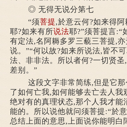
◎ 无得无说分第七
“须
菩提
,於意云何?如来得
耶?如来有所
说法
耶?”须菩提言:
有定法,名阿耨多罗三藐三菩提,
说。”“何以故?如来所说法,皆不
法、非非法。所以者何?一切贤圣
差别。”
这段文字非常简练,但是它那
了如何亡我,如何能够去亡去人我
绝对有的真理状态,那个人我才能
能的。所以说他就问须菩提:“於意
总结上面的意思,上面说你能明白