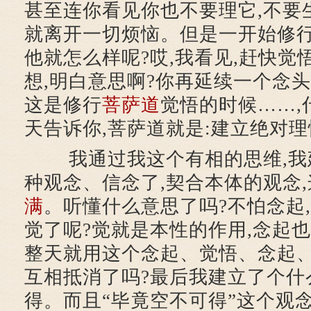
甚至连你看见你也不要理它,不要
就离开一切烦恼。但是一开始修行
他就怎么样呢?哎,我看见,赶快觉
想,明白意思啊?你再延续一个念头
这是修行
菩萨道
觉悟的时候……,
天告诉你,菩萨道就是:建立绝对理
我通过我这个有相的思维,我
种观念、信念了,契合本体的观念
满
。听懂什么意思了吗?不怕念起,
觉了呢?觉就是本性的作用,念起也
整天就用这个念起、觉悟、念起、
互相抵消了吗?最后我建立了个什
得。而且“毕竟空不可得”这个观