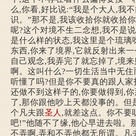
么,你看,好比说:“我是个大人,我
识。”那不是,我该收拾你就收拾
呢?这个对境不生二念想,我不是说
是什么样的状态,我这里是个琉璃
东西,你来了境界,它就反射出来一
自己观念,我弄完了就忘掉了,境来
啊。这叫什么?一切生活当中无住
听懂了吗?但是你不要真的跟人家
还做不到这样子的,你要做得到,
了,那你跟他吵上天都没事的。但
个凡夫跟
圣人
,就差这点。你不要
吧!”他随不了缘,他心早进去啦。
不弄啊,弄和不弄他都无所谓。凡