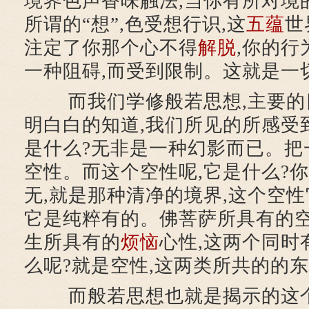
境界色声香味触法,当你有所对境
所谓的“想”,色受想行识,这
五蕴
世
注定了你那个心不得
解脱
,你的
一种阻碍,而受到限制。这就是一
而我们学修般若思想,主要的目
明白白的知道,我们所见的所感受
是什么?无非是一种幻影而已。把
空性。而这个空性呢,它是什么?你
无,就是那种清净的境界,这个空性
它是纯粹有的。佛菩萨所具有的空
生所具有的
烦恼
心性,这两个同时
么呢?就是空性,这两类所共的的
而般若思想也就是揭示的这个