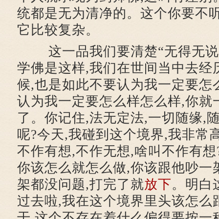
统都是无为清净的。这个你要不听
它比较复杂。
这一品我们要清楚“无得无说”
学佛是这样,我们在世间当中去经
候,也是如此不要认为我一定要怎
认为我一定要怎么样怎么样,你就
了。你记住,法无定法,一切随缘,
呢?今天,我碰到这个境界,我非常
不作有想,不作无想,啥叫不作有想
你该怎么就怎么做,你该跟他吵一
架都没问题,打完了就
放下
。明白
过去啦,我在这个境界里头该怎么
干,这个不存在着什么偏得要按一