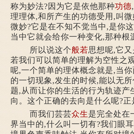
称为妙法?因为它是依他那种
功德
理理体,和所产生的功德受用,叫
微妙?它是在不知不觉当中,是你这
当中它就会给你一种变化,那种根
所以说这个
般若
思想呢,它
若我们可以简单的理解为空性之
呢,一个简单的理体概念就是,当
的一切现象,发生的时候,能以无
题,从而让你的生活的行为轨迹产
向。这个正确的去向是什么呢?正
而我们芸芸
众生
是完全处在
界当中的,什么叫一切有?我们眼