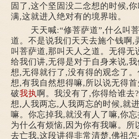
固了,这个坚固没二念想的时候,
满,这就进入绝对有的境界啦。
天天喊:“修菩萨道”,什么叫菩
道。不是说我们天天去施个钱啊,
叫菩萨道,那叫天人之道。无得无
给我们讲,无得是对于自身来说,
想,无得就行了,没有得的观念了
想,有我自然想得嘛,所以说无得首
破
我执
啊。我没有了,你得给谁去
想,人我两忘,人我两忘的时候,就
嘛。你忘掉我,就没有人了嘛,你忘
为什么有烦恼,因为你有我嘛。所
去亡我,这段讲得非常清楚,佛祖