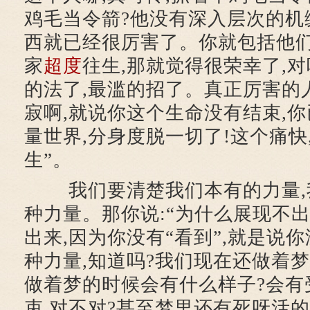
鸡毛当令箭?他没有深入层次的机
西就已经很厉害了。你就包括他们
家
超度
往生,那就觉得很荣幸了,
的法了,最滥的招了。真正厉害的
寂啊,就说你这个生命没有结束,
量世界,分身度脱一切了!这个痛快
生”。
我们要清楚我们本有的力量,
种力量。那你说:“为什么展现不出
出来,因为你没有“看到”,就是说
种力量,知道吗?我们现在还做着梦
做着梦的时候会有什么样子?会有
束,对不对?甚至梦里还有死呀活的