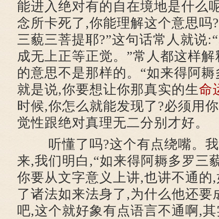
能进入绝对有的自在境地是什么呢
念所卡死了,你能理解这个意思吗
三藐三菩提耶?”这句话常人就说:
成无上正等正觉。”常人都这样解释
的意思不是那样的。“如来得阿耨
就是说,你要想让你那真实的生
命
时候,你怎么就能发现了?必须用
觉性跟绝对真理无二分别才好。
听懂了吗?这个有点绕嘴。我再
来,我们明白,“如来得阿耨多罗三藐
你要从文字意义上讲,也讲不通的,
了诸法如来法身了,为什么他还要
吧,这个就好象有点语言不通啊,