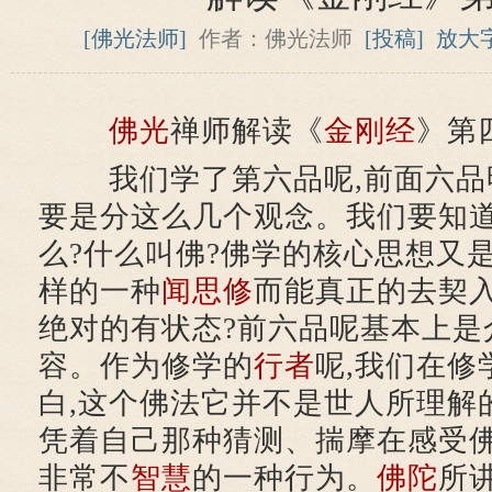
[佛光法师]
作者：佛光法师
[投稿]
放大
佛光
禅师解读《
金刚经
》第
我们学了第六品呢,前面六品
要是分这么几个观念。我们要知
么?什么叫佛?佛学的核心思想又
样的一种
闻思修
而能真正的去契
绝对的有状态?前六品呢基本上是
容。作为修学的
行者
呢,我们在修
白,这个佛法它并不是世人所理解
凭着自己那种猜测、揣摩在感受佛
非常不
智慧
的一种行为。
佛陀
所