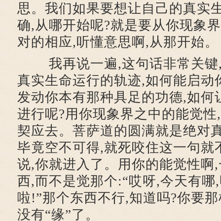
思。我们如果要想让自己的真实
确,从哪开始呢?就是要从你现象
对的相应,听懂意思啊,从那开始。
我再说一遍,这句话非常关键,
真实生命运行的轨迹,如何能启动
发动你本有那种具足的功德,如何
进行呢?用你现象界之中的能觉性
契应去。菩萨道的圆满就是绝对真
毕竟空不可得,就死咬住这一句就
说,你就进入了。用你的能觉性啊
西,而不是觉那个:“哎呀,今天有哪
啦!”那个东西不行,知道吗?你要
没有“缘”了。