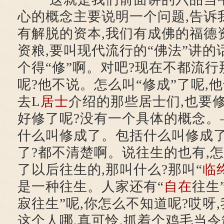
心的概念主要说明一个问题,告诉
有解脱的资本,我们有成佛的福德
资粮,要叫现代流行的“佛法”讲的
个得“修”啊。对吧?现在不都流行
呢?他不说。怎么叫“修成”了呢,
去L
居士
介绍的那些居士们,也要修
好修了呢?没有一个具体的概念。
什么叫修成了。包括什么叫修成了
了?都不清楚啊。说往生的也有,怎
了以后往生的,那叫什么?那叫“
临
是一种往生。人家还有“
自在
往生
寂往生”呢,你怎么不知道呢?哎呀
这个人哪,真可怜,抓着个鸡毛当