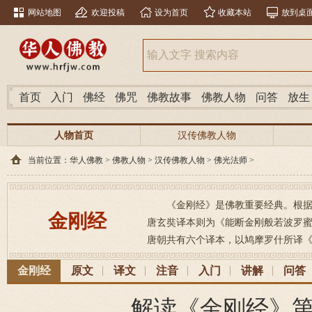
网站地图
欢迎投稿
设为首页
收藏本站
放到桌
首页
入门
佛经
佛咒
佛教故事
佛教人物
问答
放生
人物首页
汉传佛教人物
当前位置：
华人佛教
>
佛教人物
>
汉传佛教人物
>
佛光法师
>
《金刚经》是佛教重要经典。根据
金刚经
唐玄奘译本则为《能断金刚般若波罗蜜经》， 梵文
唐朝共有六个译本，以鸠摩罗什所译《
金刚经
原文
译文
注音
入门
讲解
问答
解读《金刚经》