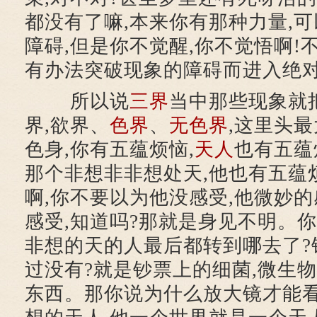
都没有了嘛,本来你有那种力量,
障碍,但是你不觉醒,你不觉悟啊!
有办法突破现象的障碍而进入绝
所以说
三界
当中那些现象就
界,欲界、
色界
、
无色界
,这里头
色身,你有五蕴烦恼,
天人
也有五蕴
那个非想非非想处天,他也有五蕴
啊,你不要以为他没感受,他微妙的
感受,知道吗?那就是身见不明。
非想的天的人最后都转到哪去了?
过没有?就是钞票上的细菌,微生物
东西。那你说为什么放大镜才能看