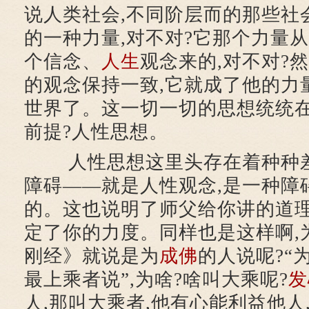
说人类社会,不同阶层而的那些社
的一种力量,对不对?它那个力量
个信念、
人生
观念来的,对不对?
的观念保持一致,它就成了他的力
世界了。这一切一切的思想统统在
前提?人性思想。
人性思想这里头存在着种种差
障碍——就是人性观念,是一种障
的。这也说明了师父给你讲的道理
定了你的力度。同样也是这样啊,
刚经》就说是为
成佛
的人说呢?“
最上乘者说”,为啥?啥叫大乘呢?
发
人,那叫大乘者,他有心能利益他人