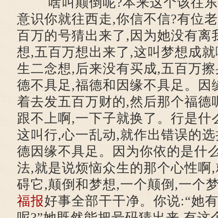
啥叫颠倒呢?本来这个该往东的
意识你就往西走,你信不信?有位老
百万的号猜出来了,因为她没有离
想,五百万想出来了,这叫梦想成就
生二念想,后来没有买成,五百万
德不具足,福德和因缘不具足。因
着去发五百万财的,然后那个福德呢
跟不上啊,一下子就换了。行是什么
这叫行,心一乱动,就作出错误的选
德因缘不具足。因为你依的是什么
法,就是说烦恼众生的那个心性啊
碍它,颠倒和梦想,一个颠倒,一个
福报
好事全部干干净。你说:“她
呢?”她既然能把号码猜出来,有这