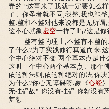
弄的,“这事来了我就一定要怎么样
了。你圣者就不同,我整,我也能整
整,整和不整对他来说都是无所谓,
这不心就象
虚空
一样了吗?这是修
整有整的理由,不整有不整的
了什么?为了实践修行真道而来,
个中心绝对不变,两个基本点是什
这叫一个中心两个基本点。那个
依这种法则,依这种绝对的法,你
为什么?你心无障碍呀,象《
心经
》
无挂碍故”,你没有挂碍,你就没有
梦想。