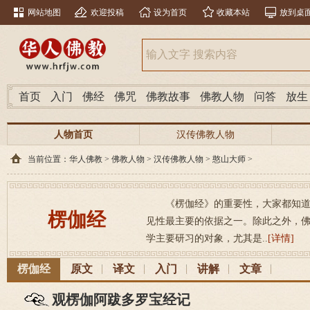
网站地图
欢迎投稿
设为首页
收藏本站
放到桌
首页
入门
佛经
佛咒
佛教故事
佛教人物
问答
放生
人物首页
汉传佛教人物
当前位置：
华人佛教
>
佛教人物
>
汉传佛教人物
>
憨山大师
>
《楞伽经》的重要性，大家都知
楞伽经
见性最主要的依据之一。除此之外，
学主要研习的对象，尤其是..
[详情]
楞伽经
原文
译文
入门
讲解
文章
观楞伽阿跋多罗宝经记