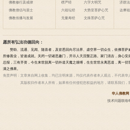
佛教修行及戒律
楞严经
六字大明咒
济群
佛教僧侣与居士
六祖坛经
大势至菩萨心咒
达摩
佛教传播与发展
无量寿经
文殊菩萨心咒
愿所有弘法功德回向：
赞助、流通、见闻、随喜者，及皆悉回向尽法界、虚空界一切众生，依佛菩萨
所修善业，皆速成就。关闭一切诸恶趣门，开示人天涅槃正路。家门清吉，身心安
总报，三有齐资，今生来世脱离一切外道天魔之缠缚，生生世世永离恶道，离一切
满之佛果。
免责声明：
文章来自网上收集，均已注明来源，均仅代表作者本人观点，不代表华
其版权归作者本人所有，如果有任何侵犯您权益的地方，请联系我们，
华人佛教网
技术问题联络