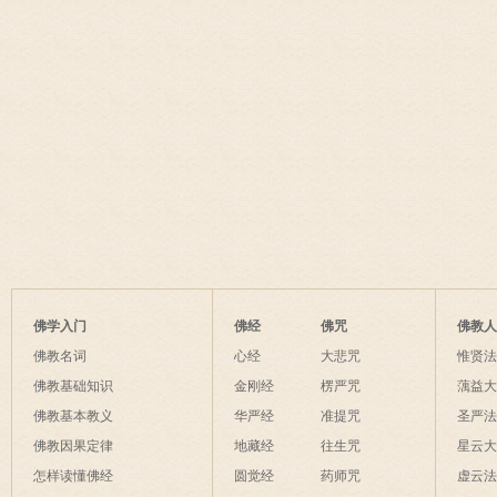
佛学入门
佛经
佛咒
佛教
佛教名词
心经
大悲咒
惟贤
佛教基础知识
金刚经
楞严咒
蕅益
佛教基本教义
华严经
准提咒
圣严
佛教因果定律
地藏经
往生咒
星云
怎样读懂佛经
圆觉经
药师咒
虚云