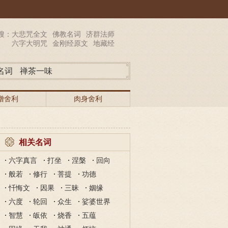
搜：
大悲咒全文
佛教名词
济群法师
六字大明咒
金刚经原文
地藏经
名词
禅茶一味
僧舍利
肉身舍利
相关名词
六字真言
打坐
涅槃
回向
般若
修行
菩提
功德
忏悔文
因果
三昧
姻缘
六度
轮回
众生
娑婆世界
智慧
皈依
烧香
五蕴