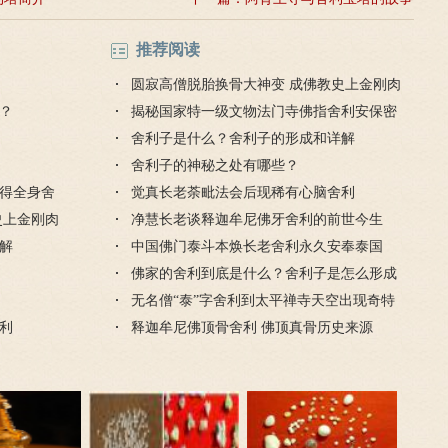
推荐阅读
圆寂高僧脱胎换骨大神变 成佛教史上金刚肉
？
身舍利第一人
揭秘国家特一级文物法门寺佛指舍利安保密
码
舍利子是什么？舍利子的形成和详解
舍利子的神秘之处有哪些？
得全身舍
觉真长老荼毗法会后现稀有心脑舍利
史上金刚肉
净慧长老谈释迦牟尼佛牙舍利的前世今生
解
中国佛门泰斗本焕长老舍利永久安奉泰国
佛家的舍利到底是什么？舍利子是怎么形成
的？
无名僧“泰”字舍利到太平禅寺天空出现奇特
利
瑞祥
释迦牟尼佛顶骨舍利 佛顶真骨历史来源