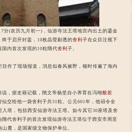
时17分(农历九月初一)，仙游寺法王塔地宫内出土的鎏金
终于启开封盖，10枚晶莹剔透的
舍利子
在众目注视下
国内首次发现的10粒隋代
舍利
子。
目作了现场报道，消息似春风被野，顿时传遍了海内
说，据史籍记载，隋文帝杨坚自小养育在冯翊
般若
仙交给他一袋舍利子共31粒。公元601年，他诏令全
时入塔，包括西安仙游寺法王塔。如今其它30座塔及舍
内隋代舍利子的首次发现仙游寺法王塔位于西安市周至
南山麓，是国家级文物保护单位。