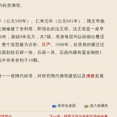
）的砖质佛塔。
公元599年）。仁寿元年（公元601年），隋文帝杨
北侧修建了舍利塔，即现在的法王塔。法王塔是一座早
0米，基础9米见方，共7级。塔身每层均以砖砌出叠涩
。整个造型极为古朴、
庄严
。1998年，在塔身的搬迁过
双面刻纹石碑一块、石函一具。石函内藏有鎏金铜棺1
中存有舍利子10颗。
一一座隋代砖塔，对研究隋代佛塔建筑以及
佛教
发展
保存在桌面
放入收藏夹
利塔简介
下一篇：
阿育王寺与舍利宝塔的故事