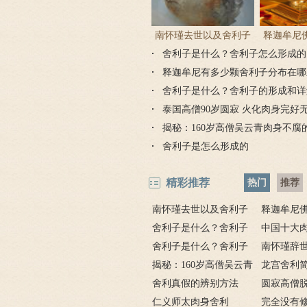
南怀瑾去世以及舍利子
释迦牟尼
舍利子是什么？舍利子怎么形成的
情况
有几处？
释迦牟尼有多少颗舍利子分布在哪
舍利子是什么？舍利子的形成和详
泰国高僧90岁圆寂 火化肉身完好
揭秘：160岁高僧吴云青肉身不腐
舍利子是怎么形成的
精彩推荐
热门
推荐
南怀瑾去世以及舍利子
释迦牟尼
情况
舍利子是什么？舍利子
有几处？分
中国十大
怎么形成的
舍利子是什么？舍利子
南怀瑾辞
的形成和详解
揭秘：160岁高僧吴云青
舍利子情况
龙宫舍利
肉身不腐的秘密
舍利真假的辨别方法
圆寂高僧
仁义师太肉身舍利
变 成佛教
完全没有