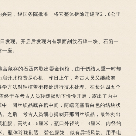
建，经国务院批准，将它整体拆除迁建至2．8公里
日发现。开启后发现内有双面刻纹石碑一块、石函一
棺一座。
地宫藏存的石函内取出鎏金铜棺，由于锈结太重一时却
为启开此棺费尽心机。昨日上午，考古人员又继续努
科学方法对铜棺盖衔接处进行技术处理。在长达四五个
分棺盖终于在考古人员轻缓揭动下慢慢开启，露出了内中
其中一团丝织品藏在棺中间，两端充塞着白色的结块状
品。之后，考古人员细心揭剥开那团丝织品，最终剥出
粗腹，高约4．6厘米，瓶口外径约1．3厘米、内径约
厘米。瓶体玲珑剔透、碧色朦陇，似有异域风韵。用手电