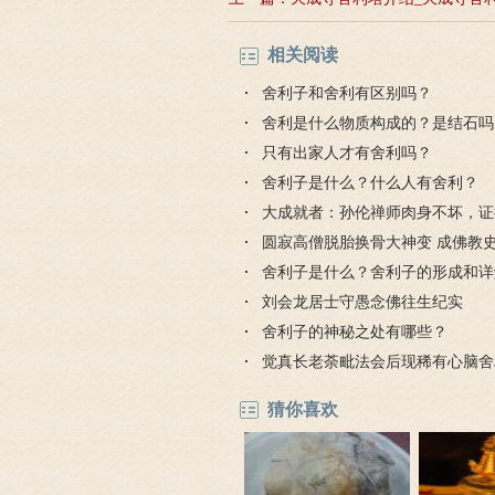
相关阅读
舍利子和舍利有区别吗？
舍利是什么物质构成的？是结石吗
只有出家人才有舍利吗？
舍利子是什么？什么人有舍利？
大成就者：孙伦禅师肉身不坏，证
利
圆寂高僧脱胎换骨大神变 成佛教
身舍利第一人
舍利子是什么？舍利子的形成和详
刘会龙居士守愚念佛往生纪实
舍利子的神秘之处有哪些？
觉真长老荼毗法会后现稀有心脑舍
猜你喜欢