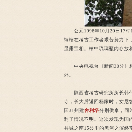
公元1998年10月20日17
铜棺在考古工作者艰苦努力下，
显露宝相。棺中琉璃瓶内存放着
中央电视台《新闻30分》栏
外。
陕西省考古研究所所长韩伟
寺，长大后返回杨家时，女尼智
国31州建
舍利塔
分别供奉，同
利子情况不明。这次发现为国
县城之南15公里的黑河之滨终