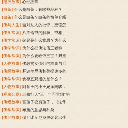
传统上有什么根据？
[感应故事]
心经故事
[白茶]
什么是白茶，有哪些品种？
[白茶]
什么是白茶？白茶的简单介绍
[佛与人生]
面对别人的批评，应该怎
么做？
[佛学常识]
八关斋戒的解释、戒相、
功德利益
[佛学常识]
袈裟是什么意思？为什么
叫福田衣？
[佛学常识]
为什么把佛法僧三者称
为“宝”？
[佛学常识]
为什么要皈依三宝？归投
三宝令身心安稳
[人物故事]
佛教贫女供灯的故事与启
示
[佛经故事]
释迦牟尼佛和菩提达多的
双头鸟故事
[佛学常识]
食存五观指的是什么？
[人物故事]
阿育王的小王妃须阇哆，
持戒穿素服得宝珠
[禅宗公案]
老修行人“三十年不冒烟”的
故事
[佛经故事]
富孩子变穷孩子，《法华
经》穷子喻的故事
[佛学常识]
布施的意思与种类
[佛经故事]
伽尸比丘尼身披袈裟出生
的因缘故事