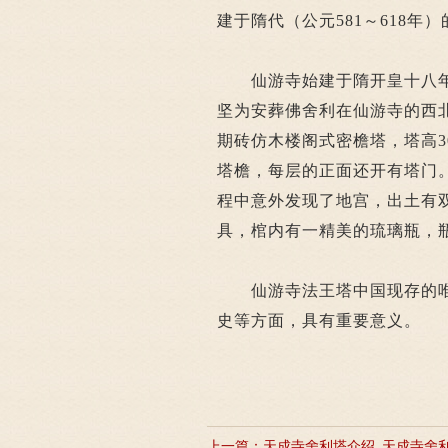
建于隋代（公元581～618年
仙游寺始建于隋开皇十八年（
坚为安葬佛舍利在仙游寺的西
期砖仿木楼阁式密檐塔，塔高3
塔檐，每层的正面还开有塔门
程中意外发现了地宫，出土有
具，棺内有一精美的琉璃瓶，瓶
仙游寺法王塔中国现存的唯
史等方面，具有重要意义。
上一篇：
天成寺舍利塔介绍_天成寺舍