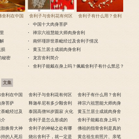
佛舍利在中国
舍利子与舍利花有何区
舍利子有什么用？舍利
分布在哪里？
别？什么人才有舍利
中国十大肉身菩萨
子的作用
里
禅宗六祖慧能大师肉身舍利
花？
解
南怀瑾辞世荼毗经过及舍利子情况
无损
黄玉兰居士成就肉身舍利
的秘密
龙宫舍利简介
舍利子能戴在身上吗？佩戴舍利子有什么禁忌？
文集
佛舍利在中国
舍利子与舍利花有何区
舍利子有什么用？舍利
布在哪里？
肉身菩萨
别？什么人才有舍利
释迦牟尼有多少颗舍利
子的作用
禅宗六祖慧能大师肉身
世荼毗经过及
花？
子分布在哪里
泰国高僧90岁圆寂 火化
舍利
黄玉兰居士成就肉身舍
简介
肉身完好无损
舍利子是怎么形成的
利
舍利子能戴在身上吗？
脱胎换骨大神
舍利子的神秘之处有哪
佩戴舍利子有什么禁
佛祖的指骨舍利是真的
史上金刚肉身舍
修持的人死后
些？
烧出舍利子，就一定是
忌？
吗
黄念祖生前照片、亲笔