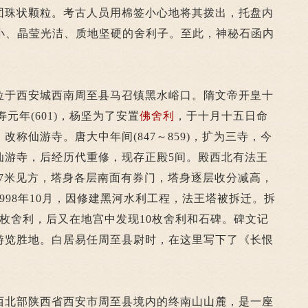
团珠状颗粒。考古人员用棉签小心地将其拨出，托盘内
稍小、晶莹光洁、质地坚硬的舍利子。至此，神秘石函内
于西安城西南周至县马召镇黑水峪口。隋文帝开皇十
寿元年(601)，杨坚为了安置
佛舍利
，于十月十五日命
称仙游寺。唐大中年间(847～859)，扩为三寺，今
仙游寺，后经历代重修，现存正殿5间。殿西北有法王
8.7米见方，塔身各层南面有券门，塔身逐层收分减高，
998年10月，因修建黑河水利工程，法王塔被拆迁。拆
枚舍利，后又在地宫中发现10枚舍利和石碑。碑文记
游览胜地。白居易任周至县尉时，在这里写下了《长恨
北部陕西省西安市周至县境内的终南山山麓，是一座