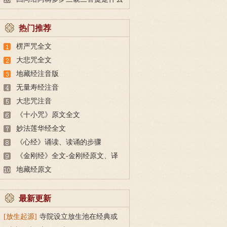
意思？
热门推荐
楞严咒全文
大悲咒全文
地藏经注音版
无量寿经注音
大悲咒注音
《十小咒》原文全文
妙法莲华经全文
《心经》诵读、读诵的步骤
《金刚经》全文-金刚经原文、译
文及释意
地藏经原文
最新更新
[放生起源]
寺院设立放生池在经典或