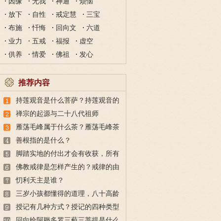
因缘
无我
神通
烦恼
放下
自性
戒定慧
三宝
布施
忏悔
回向文
六道
业力
五戒
福报
虚空
供养
情爱
佛祖
发心
推荐内容
持莲观音是什么菩萨？持莲观音的
故事
禅宗的起源与二十八代祖师
雁荡毛峰属于什么茶？雁荡毛峰茶
的特点与由来
善根指的是什么？
脚踏实地的付出才会有收获，所有
的付出都不会白费
佛教戒律是怎样产生的？戒律的由
来
忉利天主是谁？
三岁小孩都懂得的道理，八十高龄
也未必做得到
授记有几种方式？授记的四种类型
回向给阿耨多罗三藐三菩提是什么