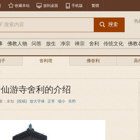
页
收藏本站
放到桌面
手机版
繁體
热
事
佛教人物
问答
放生
净宗
禅宗
舍利
传统文化
佛教
利子
舍利塔
佛舍利
高
>
安仙游寺舍利的介绍
者：未知
[投稿]
放大字体
正常
缩小
关闭