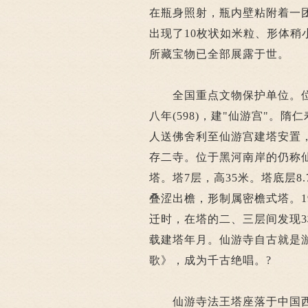
在瓶身照射，瓶内壁粘附着一
出现了10枚状如米粒、形体
所藏宝物已全部展露于世。
全国重点文物保护单位。位
八年(598)，建"仙游宫"。隋仁
人送佛舍利至仙游宫建塔安置，改
存二寺。位于黑河南岸的仍称
塔。塔7层，高35米。塔底层
叠涩出檐，形制属密檐式塔。1
迁时，在塔的二、三层间发现3
载建塔年月。仙游寺自古就是
歌》，成为千古绝唱。?
仙游寺法王塔座落于中国西