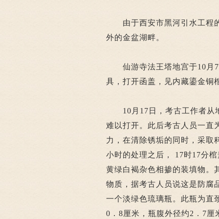
由于西安市黑河引水工程的兴
外的金盆湖畔。
仙游寺法王塔地宫于10月7
具，打开函盖，见内藏鎏金铜
10月17日，考古工作者从
难以打开。此后考古人员一直
力，在清除锈垢的同时，采取
小时的处理之后， 17时17
黄绿白褐杂色相掺的装填物。
物质，据考古人员说这是防腐
一个淡绿色琉璃瓶。此瓶为直颈
0．8厘米，瓶腹外径约2．7