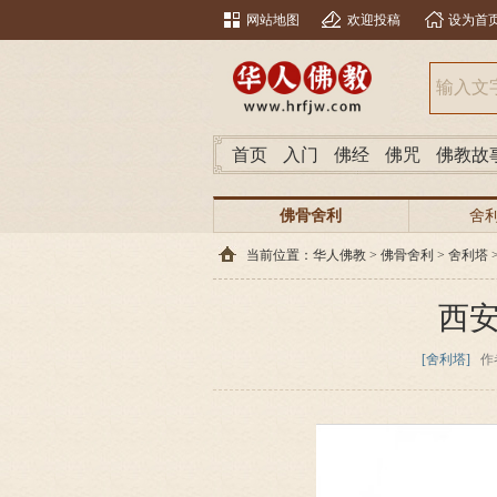
网站地图
欢迎投稿
设为首
首页
入门
佛经
佛咒
佛教故
佛骨舍利
舍
当前位置：
华人佛教
>
佛骨舍利
>
舍利塔
西
[舍利塔]
作