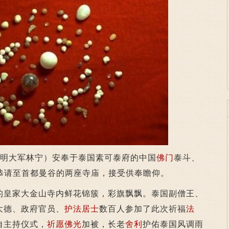
明大军林宁）安奉于泰国素可泰府的中国
佛门
泰斗、
被恭请至首都曼谷的两座寺庙，接受供奉瞻仰。
皇家大金山寺内鲜花锦簇，彩旗飘飘。泰国副僧王、
大德、政府官员、
护法
居士
数百人参加了此次祈福
法
自主持仪式，
祈愿
佛光
加被，长老
舍利
护佑泰国风调雨