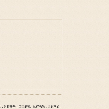
事
物
味
足，常得安乐，无诸病苦。欲行恶法，皆悉不成。