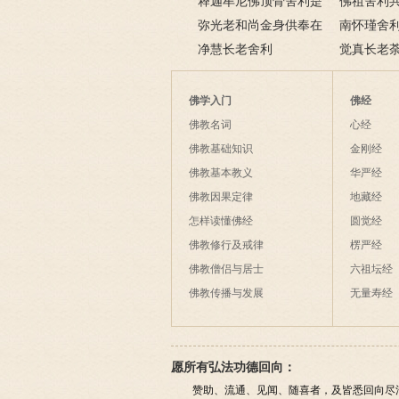
么？舍利子是怎么形成
释迦牟尼佛顶骨舍利是
感应舍利的
佛祖舍利
的？
真的吗？
弥光老和尚金身供奉在
南怀瑾舍
哪里？弥光法师的事迹
净慧长老舍利
觉真长老
稀有心脑舍
佛学入门
佛经
佛教名词
心经
佛教基础知识
金刚经
佛教基本教义
华严经
佛教因果定律
地藏经
怎样读懂佛经
圆觉经
佛教修行及戒律
楞严经
佛教僧侣与居士
六祖坛经
佛教传播与发展
无量寿经
愿所有弘法功德回向：
赞助、流通、见闻、随喜者，及皆悉回向尽