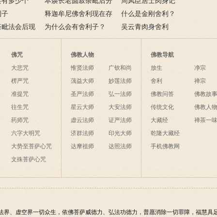
由来
共有多少个
尚）舍利
本焕长老圆寂荼毗后分
周凤臣居士肉身记
利子
拣出大量彩色舍利
释迦牟尼佛舍利现在存
什么是金刚舍利？
荼毗法会后现
世的共有几枚
为什么会有舍利子？
吴云青肉身舍利
利
佛咒
佛教人物
佛教导航
大悲咒
惟贤法师
广钦和尚
放生
净宗
楞严咒
蕅益大师
妙莲法师
舍利
禅宗
准提咒
圣严法师
弘一法师
佛教问答
佛教故
往生咒
星云大师
大安法师
传统文化
佛教人
药师咒
虚云法师
证严法师
大藏经
禅茶一
六字大明咒
济群法师
印光大师
乾隆大藏经
大势至菩萨心咒
达摩祖师
达照法师
手机佛教网
文殊菩萨心咒
法界、虚空界一切众生，依佛菩萨威德力、弘法功德力，普愿消除一切罪障，福慧具