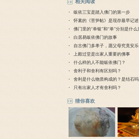
相关阅读
皈依三宝是踏入佛门的第一步
怀素的《苦笋帖》是现存最早记述
门手札
佛门里的“单银”和“单”分别是什么
白居易皈依佛门的故事
自古佛门多孝子，愿父母究竟安乐
上殿过堂是出家人重要的佛事
什么样的人不能皈依佛门？
舍利子和舍利有区别吗？
舍利是什么物质构成的？是结石吗
只有出家人才有舍利吗？
猜你喜欢