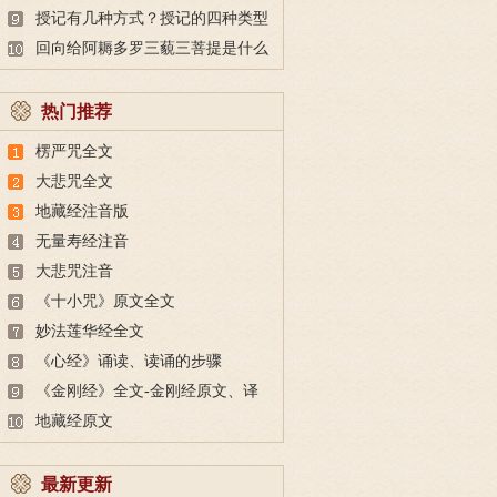
也未必做得到
授记有几种方式？授记的四种类型
回向给阿耨多罗三藐三菩提是什么
意思？
热门推荐
楞严咒全文
大悲咒全文
地藏经注音版
无量寿经注音
大悲咒注音
《十小咒》原文全文
妙法莲华经全文
《心经》诵读、读诵的步骤
《金刚经》全文-金刚经原文、译
文及释意
地藏经原文
最新更新