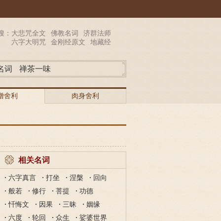
搜：
大悲咒全文
佛教名词
济群法师
六字大明咒
金刚经原文
地藏经
名词
禅茶一味
僧舍利
肉身舍利
相关名词
六字真言
打坐
涅槃
回向
般若
修行
菩提
功德
忏悔文
因果
三昧
姻缘
六度
轮回
众生
娑婆世界