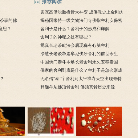
推荐阅读
圆寂高僧脱胎换骨大神变 成佛教史上金刚肉
茶事的佛
身舍利第一人
揭秘国家特一级文物法门寺佛指舍利安保密
意思？
码
舍利子是什么？舍利子的形成和详解
舍利子的神秘之处有哪些？
觉真长老荼毗法会后现稀有心脑舍利
净慧长老谈释迦牟尼佛牙舍利的前世今生
中国佛门泰斗本焕长老舍利永久安奉泰国
佛家的舍利到底是什么？舍利子是怎么形成
？
的？
无名僧“泰”字舍利到太平禅寺天空出现奇特
瑞祥
释迦牟尼佛顶骨舍利 佛顶真骨历史来源