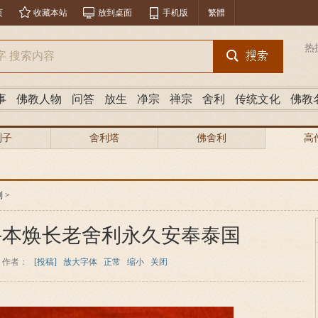
页
收藏本站
放到桌面
手机版
繁體
热
事
佛教人物
问答
放生
净宗
禅宗
舍利
传统文化
佛教
利子
舍利塔
佛舍利
高
利
>
斗本焕长老舍利永久安奉泰国
作者：
[投稿]
放大字体
正常
缩小
关闭