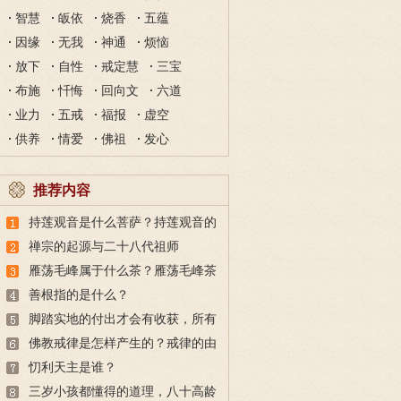
智慧
皈依
烧香
五蕴
因缘
无我
神通
烦恼
放下
自性
戒定慧
三宝
布施
忏悔
回向文
六道
业力
五戒
福报
虚空
供养
情爱
佛祖
发心
推荐内容
持莲观音是什么菩萨？持莲观音的
故事
禅宗的起源与二十八代祖师
雁荡毛峰属于什么茶？雁荡毛峰茶
的特点与由来
善根指的是什么？
脚踏实地的付出才会有收获，所有
的付出都不会白费
佛教戒律是怎样产生的？戒律的由
来
忉利天主是谁？
三岁小孩都懂得的道理，八十高龄