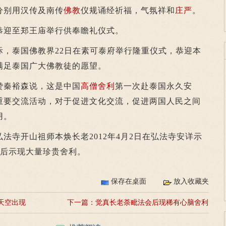
分别用汉传及南传
佛教
仪规诵经祈福，气氛祥和
庄严
。
迎至郑王庙举行供奉瞻礼仪式。
泰国佛教界22日在素可泰府举行隆重仪式，恭迎本
满足泰国广大佛教徒的愿望。
秦裕森说，这是中国
高僧舍利
第一次赴泰国永久安
重要交流活动，对于促进文化交流，促进两国人民之间
用。
法寺开山祖师本焕长老2012年4月2日在弘法寺安详示
）后示现大量珍贵舍利。
保存在桌面
放入收藏夹
天空出现
下一篇：
觉真长老荼毗法会后现稀有心脑舍利