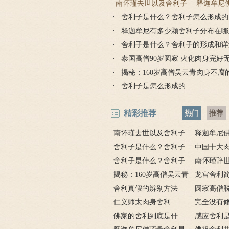
南怀瑾去世以及舍利子
释迦牟尼
舍利子是什么？舍利子怎么形成的
情况
有几处？
释迦牟尼有多少颗舍利子分布在哪
舍利子是什么？舍利子的形成和详
泰国高僧90岁圆寂 火化肉身完好
揭秘：160岁高僧吴云青肉身不腐
舍利子是怎么形成的
精彩推荐
热门
推荐
南怀瑾去世以及舍利子
释迦牟尼
情况
舍利子是什么？舍利子
有几处？分
中国十大
怎么形成的
舍利子是什么？舍利子
南怀瑾辞
的形成和详解
揭秘：160岁高僧吴云青
舍利子情况
龙宫舍利
肉身不腐的秘密
舍利真假的辨别方法
圆寂高僧
仁义师太肉身舍利
变 成佛教
完全没有
佛家的舍利到底是什
利第一人
能烧出舍利
感应舍利