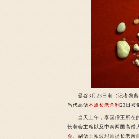
曼谷3月23日电（记者黎藜
当代高僧
本焕长老舍利
23日
当天上午，泰国僧王所在的
长老会主席以及中泰两国高僧
会
。副僧王帕波玛师提长老亲