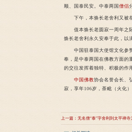
顺、国泰民安。中泰两国
僧侣
下午，本焕长老舍利又被恭
值本焕长老圆寂一周年之际，
焕长老舍利永久安奉于此，以
中国驻泰国大使馆文化参赞
奉，是中泰两国在佛教方面的
的交往发挥着独特、积极的作
中国佛教
协会名誉会长、弘
寂，享年106岁，荼毗（火化
上一篇：
无名僧“泰”字舍利到太平禅寺
奇特瑞祥