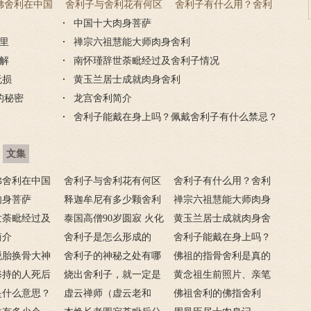
佛舍利在中国
舍利子与舍利花有何区
舍利子有什么用？舍利
分布在哪里？
别？什么人才有舍利
中国十大肉身菩萨
子的作用
里
禅宗六祖慧能大师肉身舍利
花？
解
南怀瑾辞世荼毗经过及舍利子情况
无损
黄玉兰居士成就肉身舍利
的秘密
龙宫舍利简介
舍利子能戴在身上吗？佩戴舍利子有什么禁忌？
文集
佛舍利在中国
舍利子与舍利花有何区
舍利子有什么用？舍利
布在哪里？
肉身菩萨
别？什么人才有舍利
释迦牟尼有多少颗舍利
子的作用
禅宗六祖慧能大师肉身
世荼毗经过及
花？
子分布在哪里
泰国高僧90岁圆寂 火化
舍利
黄玉兰居士成就肉身舍
简介
肉身完好无损
舍利子是怎么形成的
利
舍利子能戴在身上吗？
脱胎换骨大神
舍利子的神秘之处有哪
佩戴舍利子有什么禁
佛祖的指骨舍利是真的
史上金刚肉身舍
修持的人死后
些？
烧出舍利子，就一定是
忌？
吗
黄念祖生前照片、亲笔
子吗？
是什么意思？
去西方极乐世界了吗？
虚云禅师（虚云老和
题字及往生后舍利图片
佛祖舍利的佛指舍利