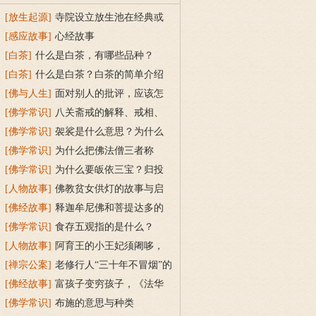
[放生起源]
寺院设立放生池在经典或
传统上有什么根据？
[感应故事]
心经故事
[白茶]
什么是白茶，有哪些品种？
[白茶]
什么是白茶？白茶的简单介绍
[佛与人生]
面对别人的批评，应该怎
么做？
[佛学常识]
八关斋戒的解释、戒相、
功德利益
[佛学常识]
袈裟是什么意思？为什么
叫福田衣？
[佛学常识]
为什么把佛法僧三者称
为“宝”？
[佛学常识]
为什么要皈依三宝？归投
三宝令身心安稳
[人物故事]
佛教贫女供灯的故事与启
示
[佛经故事]
释迦牟尼佛和菩提达多的
双头鸟故事
[佛学常识]
食存五观指的是什么？
[人物故事]
阿育王的小王妃须阇哆，
持戒穿素服得宝珠
[禅宗公案]
老修行人“三十年不冒烟”的
故事
[佛经故事]
富孩子变穷孩子，《法华
经》穷子喻的故事
[佛学常识]
布施的意思与种类