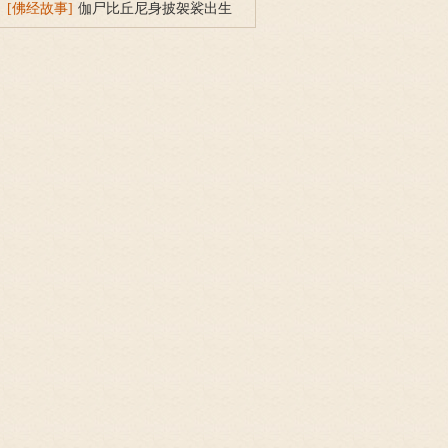
[佛经故事]
伽尸比丘尼身披袈裟出生
的因缘故事