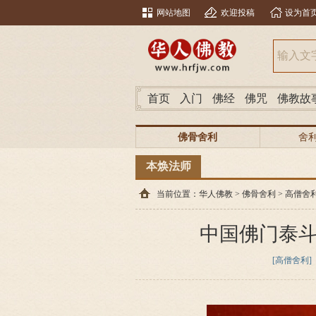
网站地图
欢迎投稿
设为首
首页
入门
佛经
佛咒
佛教故
佛骨舍利
舍
本焕法师
当前位置：
华人佛教
>
佛骨舍利
>
高僧舍
中国佛门泰
[高僧舍利]