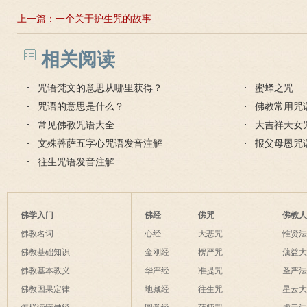
上一篇：
一个关于护生咒的故事
相关阅读
咒语梵文的意思从哪里获得？
蜜蜂之咒
咒语的意思是什么？
佛教常用咒
常见佛教咒语大全
大吉祥天女
文殊菩萨五字心咒语发音注解
报父母恩咒
往生咒语发音注解
佛学入门
佛经
佛咒
佛教
佛教名词
心经
大悲咒
惟贤
佛教基础知识
金刚经
楞严咒
蕅益
佛教基本教义
华严经
准提咒
圣严
佛教因果定律
地藏经
往生咒
星云