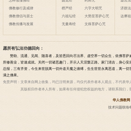
怎样读懂佛经
圆觉经
药师咒
虚云
佛教修行及戒律
楞严经
六字大明咒
济群
佛教僧侣与居士
六祖坛经
大势至菩萨心咒
达摩
佛教传播与发展
无量寿经
文殊菩萨心咒
愿所有弘法功德回向：
赞助、流通、见闻、随喜者，及皆悉回向尽法界、虚空界一切众生，依佛菩萨
所修善业，皆速成就。关闭一切诸恶趣门，开示人天涅槃正路。家门清吉，身心安
总报，三有齐资，今生来世脱离一切外道天魔之缠缚，生生世世永离恶道，离一切
满之佛果。
免责声明：
文章来自网上收集，均已注明来源，均仅代表作者本人观点，不代表华
其版权归作者本人所有，如果有任何侵犯您权益的地方，请联系我们，
华人佛教网
技术问题联络