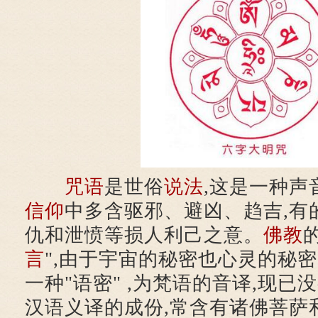
咒语
是世俗
说法
,这是一种声
信仰
中多含驱邪、避凶、趋吉,有
仇和泄愤等损人利己之意。
佛教
言
",由于宇宙的秘密也心灵的秘密
一种"语密" ,为梵语的音译,现
汉语义译的成份,常含有诸佛菩萨