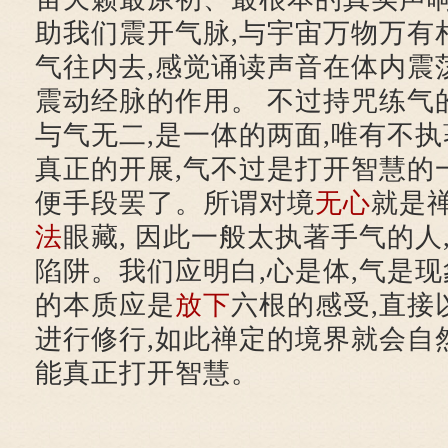
助我们震开气脉,与宇宙万物万有
气往内去,感觉诵读声音在体内震
震动经脉的作用。 不过持咒练气
与气无二,是一体的两面,唯有不执
真正的开展,气不过是打开智慧的
便手段罢了。所谓对境
无心
就是禅
法
眼藏, 因此一般太执著手气的人
陷阱。我们应明白,心是体,气是现
的本质应是
放下
六根的感受,直接
进行修行,如此禅定的境界就会自
能真正打开智慧。