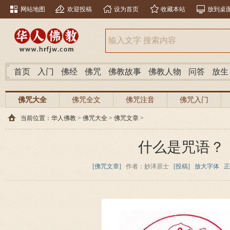
网站地图
欢迎投稿
设为首页
收藏本站
放到桌
首页
入门
佛经
佛咒
佛教故事
佛教人物
问答
放生
佛咒大全
佛咒全文
佛咒注音
佛咒入门
当前位置：
华人佛教
>
佛咒大全
>
佛咒文章
>
什么是咒语？
[佛咒文章]
作者：妙泽居士
[投稿]
放大字体
正