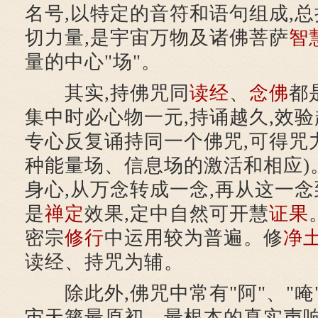
名号,以特定的音符和语句组成,总
切力量,是宇宙万物及诸佛菩萨
智
量的中心"场"。
其实,持佛咒同
读经
、
念佛
都
集中时必心物一元,持诵越久,效
专心反复诵持同一个佛咒,可得咒
种能量场、信息场的激活和相应)
身心,从万念转成一念,再从这一念
是
禅定
效果,定中自然可开慧
证果
密宗
修行
中运用较为普遍。修
净
读经、持咒为辅。
除此外,佛咒中常有"阿"、"唵"
宙天籁最原初、最根本的真实声响