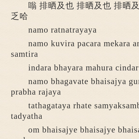
嗡 排晒及也 排晒及也 排晒及
乏哈
namo ratnatrayaya
namo kuvira pacara mekara an
samtira
indara bhayara mahura cindara 
namo bhagavate bhaisajya gur
prabha rajaya
tathagataya rhate samyaksamb
tadyatha
om bhaisajye bhaisajye bhaisa