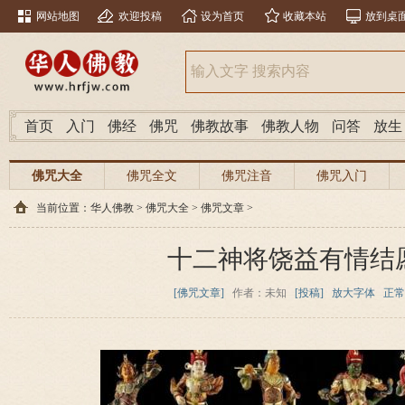
网站地图
欢迎投稿
设为首页
收藏本站
放到桌
首页
入门
佛经
佛咒
佛教故事
佛教人物
问答
放生
佛咒大全
佛咒全文
佛咒注音
佛咒入门
当前位置：
华人佛教
>
佛咒大全
>
佛咒文章
>
十二神将饶益有情结
[佛咒文章]
作者：未知
[投稿]
放大字体
正常