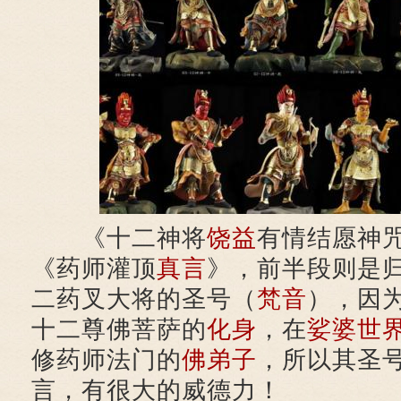
《十二神将
饶益
有情结愿神
《药师灌顶
真言
》，前半段则是
二药叉大将的圣号（
梵音
），因
十二尊佛菩萨的
化身
，在
娑婆世
修药师法门的
佛弟子
，所以其圣
言，有很大的威德力！