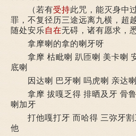
（若有
受持
此咒，能灭身中
罪，不复径历三途远离九横，超
随处安乐
自在
无碍，诸有愿求，
拿摩喇的拿的喇牙呀
拿摩 枯毗喇 趴匝喇 美卡喇 安
底喇
因达喇 巴牙喇 吗虎喇 亲达喇
拿摩 拔嘎乏得 排晒及牙 骨鲁
喇加牙
打他嘎打牙 而哈得 三弥牙割
他