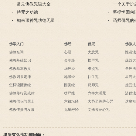
常见佛教咒语大全
一个关于护
持咒之功德
释提恒因何
如来顶神咒功德无量
药师佛咒的
佛学入门
佛经
佛咒
佛教
佛教名词
心经
大悲咒
惟贤
佛教基础知识
金刚经
楞严咒
蕅益
佛教基本教义
华严经
准提咒
圣严
佛教因果定律
地藏经
往生咒
星云
怎样读懂佛经
圆觉经
药师咒
虚云
佛教修行及戒律
楞严经
六字大明咒
济群
佛教僧侣与居士
六祖坛经
大势至菩萨心咒
达摩
佛教传播与发展
无量寿经
文殊菩萨心咒
愿所有弘法功德回向：