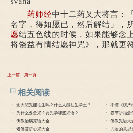
svaha
药师经
中十二药叉大将言：
名字，得如愿已，然后解结」，
愿
结五色线的时候，如果能够念
将饶益有情结愿神咒》，那就更
上一篇：
第一页
相关阅读
念大悲咒能往生吗？什么人能往生净土？
不懂《楞严
为什么要念咒？要先学哪些咒语？
春节祈福念
佛教治病咒语大全
佛教咒语大
诸佛菩萨心咒大全
咒语的意思