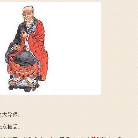
生
大导师。
悲哀摄受。