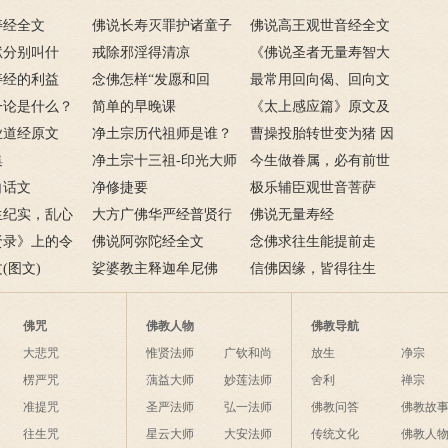
寿经全文
佛说长寿灭罪护诸童子
佛说高王观世音经全文
狱分别叫什
陀罗尼经全文
戒除邪淫得清凉
《佛说圣者无量寿智大
地狱详细图
寿经的利益
念佛怎样“发愿和回
乘陀罗尼经》原文
最常用回向偈、回向文
一论是什么？
向”？
简单的早晚课
《太上感应篇》原文及
？
业道经原文
净土宗历代祖师是谁？
白话译文
曹操投胎转世变为猪 因
集
净土宗十三代祖师介绍
净土宗十三祖-印光大师
果轮回不可思议
今生做眷属，必有前世
白话文
简介
净修捷要
因缘
极乐辅臣观世音菩萨
生纪实，乱心
大方广佛华严经普贤行
佛说无量寿经
贤录》上的令
愿品讲义
佛说阿弥陀经全文
念佛求往生能提前走
生实例
(图文)
娑婆教主释迦牟尼佛
吗？趁年轻先走可以
信佛因缘，皆得往生
吗？
佛咒
佛教人物
佛教导航
大悲咒
惟贤法师
广钦和尚
放生
净宗
楞严咒
蕅益大师
妙莲法师
舍利
禅宗
准提咒
圣严法师
弘一法师
佛教问答
佛教故
往生咒
星云大师
大安法师
传统文化
佛教人