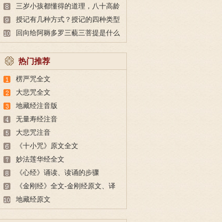
三岁小孩都懂得的道理，八十高龄
也未必做得到
授记有几种方式？授记的四种类型
回向给阿耨多罗三藐三菩提是什么
意思？
热门推荐
楞严咒全文
大悲咒全文
地藏经注音版
无量寿经注音
大悲咒注音
《十小咒》原文全文
妙法莲华经全文
《心经》诵读、读诵的步骤
《金刚经》全文-金刚经原文、译
文及释意
地藏经原文