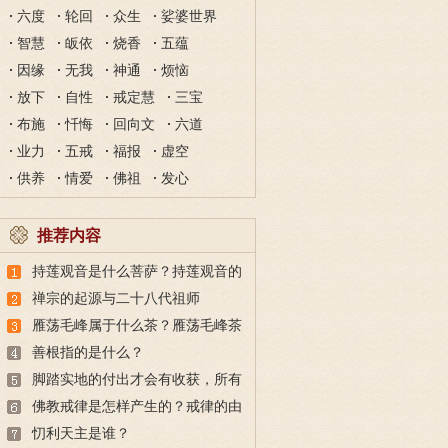
六度
轮回
众生
娑婆世界
智慧
皈依
烧香
五蕴
因缘
无我
神通
烦恼
放下
自性
戒定慧
三宝
布施
忏悔
回向文
六道
业力
五戒
福报
虚空
供养
情爱
佛祖
发心
推荐内容
持莲观音是什么菩萨？持莲观音的
故事
禅宗的起源与二十八代祖师
雁荡毛峰属于什么茶？雁荡毛峰茶
的特点与由来
善根指的是什么？
脚踏实地的付出才会有收获，所有
的付出都不会白费
佛教戒律是怎样产生的？戒律的由
来
忉利天主是谁？