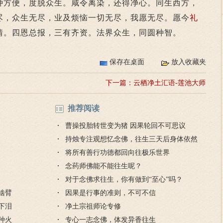
种方便，度脱众生。咸令离染，还得净心。同生西方，
尽，众生无尽，业及烦恼一切无尽，我愿无尽。愿今
礼
情。四恩总报，三有齐资。法界众生，同圆种智。
保存在桌面
放入收藏夹
下一篇：
云栖净土汇语-莲池大师
推荐阅读
曹操投胎转世变为猪 因果轮回不可思议
持烛专注观想忆念佛，往生三天后身体依然
散发奇香
将所有善行功德都回向往极乐世界
念药师佛能不能往生呢？
对于念佛求往生，你有做到“至心”吗？
冤啮臂
因果是行事的准则，不可不信
猿下泪
净土宗祖师论专修
狐种火
专心一志念佛，体发异香往生