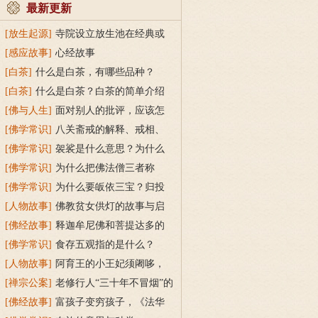
最新更新
[放生起源]
寺院设立放生池在经典或
传统上有什么根据？
[感应故事]
心经故事
[白茶]
什么是白茶，有哪些品种？
[白茶]
什么是白茶？白茶的简单介绍
[佛与人生]
面对别人的批评，应该怎
么做？
[佛学常识]
八关斋戒的解释、戒相、
功德利益
[佛学常识]
袈裟是什么意思？为什么
叫福田衣？
[佛学常识]
为什么把佛法僧三者称
为“宝”？
[佛学常识]
为什么要皈依三宝？归投
三宝令身心安稳
[人物故事]
佛教贫女供灯的故事与启
示
[佛经故事]
释迦牟尼佛和菩提达多的
双头鸟故事
[佛学常识]
食存五观指的是什么？
[人物故事]
阿育王的小王妃须阇哆，
持戒穿素服得宝珠
[禅宗公案]
老修行人“三十年不冒烟”的
故事
[佛经故事]
富孩子变穷孩子，《法华