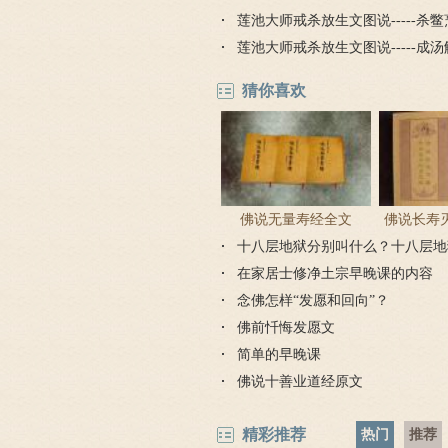
莲池大师戒杀放生文图说-----杀
莲池大师戒杀放生文图说-----成
猜你喜欢
佛说无量寿经全文
佛说长寿
十八层地狱分别叫什么？十八层地
陀罗
在家居士修净土宗早晚课的内容
念佛怎样“发愿和回向”？
佛前忏悔发愿文
简单的早晚课
佛说十善业道经原文
精彩推荐
热门
推荐