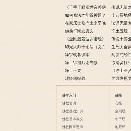
《千手千眼观世音菩萨
佛说无量
广大圆满无碍大悲心陀罗
如何修法才能得神通？
十八层地
尼经》原文
神通怎么修？
在家居士修净土宗早晚
么？十八层
读诵无量
课的内容
佛前忏悔发愿文
解
净土五经
《金刚般若波罗蜜经》
有哪些内容
佛说十善
全文
印光大师十念法（文白
生死关全
对照）
净宗朝暮课本
阿弥陀经
净土宗祖师论专修
徐清贤往
净土十要
念佛佛也迎
《净土圣
观经四帖疏
人震撼的往
西方发愿文
佛学入门
佛经
佛教名词
心经
佛教基础知识
金刚经
佛教基本教义
华严经
佛教因果定律
地藏经