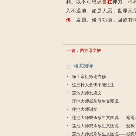
刹。以不可思议
自在
神力，种
入不退地。如是大愿，世界无
佛
、发愿、修持功德，回施有
上一篇：
西方愿文解
相关阅读
净土宗祖师论专修
这三种人念佛不能往生
莲池大师发愿文
莲池大师戒杀放生文图说
莲池大师训文
莲池大师戒杀放生文图说-----鳝
莲池大师戒杀放生文图说-----悲
莲池大师戒杀放生文图说-----戕