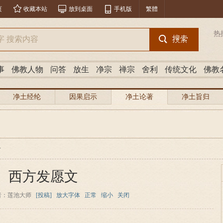
页
收藏本站
放到桌面
手机版
繁體
热
事
佛教人物
问答
放生
净宗
禅宗
舍利
传统文化
佛教
净土经纶
因果启示
净土论著
净土旨归
>
西方发愿文
者：莲池大师
[投稿]
放大字体
正常
缩小
关闭