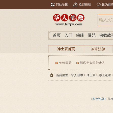
网站地图
欢迎投稿
设为首
首页
入门
佛经
佛咒
佛教故
净土宗首页
净宗法脉
饬终津梁
读印光大师文钞记
当前位置：
华人佛教
>
净土宗
>
净土论著
[净土论著]
作