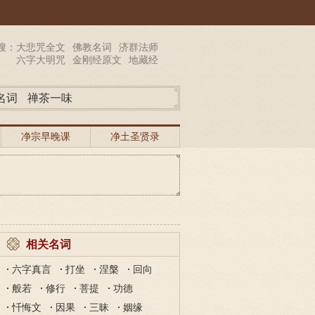
搜：
大悲咒全文
佛教名词
济群法师
六字大明咒
金刚经原文
地藏经
名词
禅茶一味
净宗早晚课
净土圣贤录
相关名词
六字真言
打坐
涅槃
回向
般若
修行
菩提
功德
忏悔文
因果
三昧
姻缘