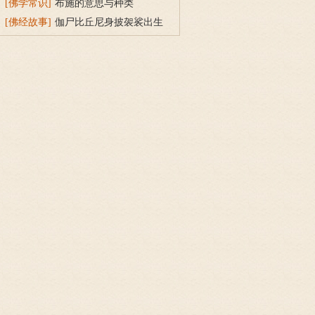
经》穷子喻的故事
[佛学常识]
布施的意思与种类
[佛经故事]
伽尸比丘尼身披袈裟出生
的因缘故事