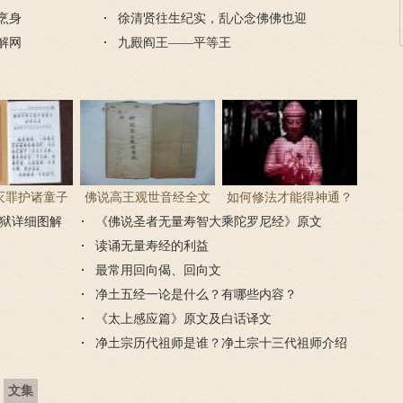
鳖烹身
徐清贤往生纪实，乱心念佛佛也迎
汤解网
九殿阎王——平等王
灭罪护诸童子
佛说高王观世音经全文
如何修法才能得神通？
狱详细图解
尼经全文
《佛说圣者无量寿智大乘陀罗尼经》原文
神通怎么修？
读诵无量寿经的利益
最常用回向偈、回向文
净土五经一论是什么？有哪些内容？
《太上感应篇》原文及白话译文
净土宗历代祖师是谁？净土宗十三代祖师介绍
文集