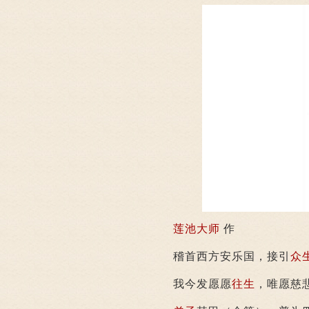
莲池大师
作
稽首西方安乐国，接引
众
我今发愿愿
往生
，唯愿慈