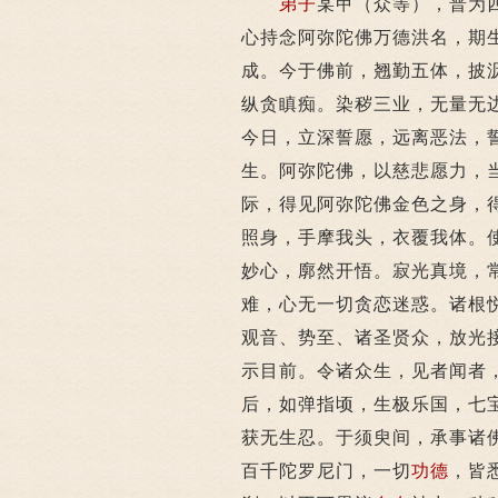
弟子
某甲（众等），普为
心持念阿弥陀佛万德洪名，期
成。今于佛前，翘勤五体，披
纵贪瞋痴。染秽三业，无量无
今日，立深誓愿，远离恶法，
生。阿弥陀佛，以慈悲愿力，
际，得见阿弥陀佛金色之身，
照身，手摩我头，衣覆我体。
妙心，廓然开悟。寂光真境，
难，心无一切贪恋迷惑。诸根
观音、势至、诸圣贤众，放光
示目前。令诸众生，见者闻者
后，如弹指顷，生极乐国，七
获无生忍。于须臾间，承事诸
百千陀罗尼门，一切
功德
，皆