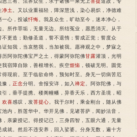
四恩三有、法界众生，求于诸佛一乘无上
菩提
道故，专
生
净土
。又以业重福轻，障深慧浅，染心易炽，净德难
沥一心，投诚
忏悔
。我及众生，旷劫至今，迷本净心，
边。所作罪垢，无量无边。所结冤业，愿悉消灭。从于
誓不更造；勤修圣道，誓不退惰；誓成正觉；誓度众
当证知我，当哀愍我，当加被我。愿禅观之中，梦寐之
得历阿弥陀佛宝严之土，得蒙阿弥陀佛
甘露
灌顶，光明
使我宿障自除，善根增长。疾空
烦恼
，顿破无明。圆觉
常得现前。至于临欲命终，预知时至。身无一切病苦厄
悦豫，
正念
分明。舍报安详，如入
禅定
。阿弥陀佛，与
接引，垂手提携。楼阁幢幡，异香天乐，西方圣境，昭
，
欢喜
感叹，发
菩提心
。我于尔时，乘金刚台，随从佛
宝池内，胜莲华中。华开见佛，见诸菩萨，闻妙法音，
佛，亲蒙授记。得授记已，三身四智，五眼六通，无量
悉成就。然后不违安养，回入娑婆。分身无数，遍十方