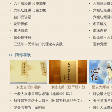
六祖坛经讲记 第55集
六祖坛经讲记
六祖坛经讲记 第23集
六祖坛经讲记
普门品讲记
六祖坛经讲
论语禅解
名言解义
佛法随笔
随缘自在
信心铭禅解
四圣谛－灭
三法印－无常法门的理论与实践
五种觉醒
猜你喜欢
安士全书白话解
净慧法师《楞严经》浅
星云大师谈
一般人在家里可以读诵《地藏经》吗？
译
听说诵大悲
解读普贤菩萨十大愿王（附普贤行愿品全文）
关于灵魂与
梦参老和尚：金刚经
修行人应做