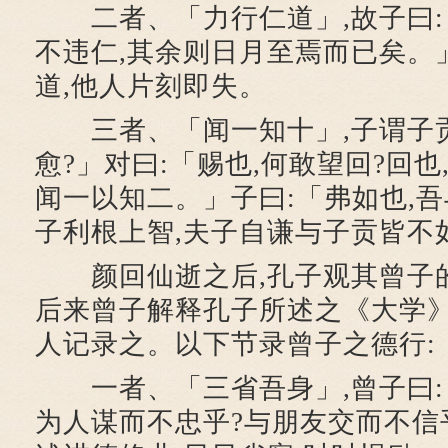
二者、「力行仁道」,故子曰:
不违仁,其余则日月至焉而已矣。
道,他人片刻即失。
三者、「闻一知十」,子谓子贡
愈?」对曰:「赐也,何敢望回?回也
闻一以知二。」子曰:「弗如也,
子利根上智,夫子自谦与子贡皆不
颜回仙逝之后,孔子观其曾子
后来曾子解释孔子所述之《大学》
人记录之。以下节录曾子之德行:
一者、「三省吾身」,曾子曰:
为人谋而不忠乎?与朋友交而不信