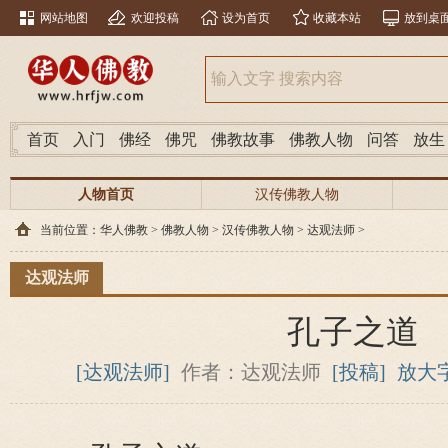
网站地图
欢迎投稿
设为首页
收藏本站
放到桌
首页
入门
佛经
佛咒
佛教故事
佛教人物
问答
放生
人物首页
汉传佛教人物
当前位置：
华人佛教
>
佛教人物
>
汉传佛教人物
>
达观法师
>
达观法师
孔子之道
[达观法师]
作者：达观法师
[投稿]
放大