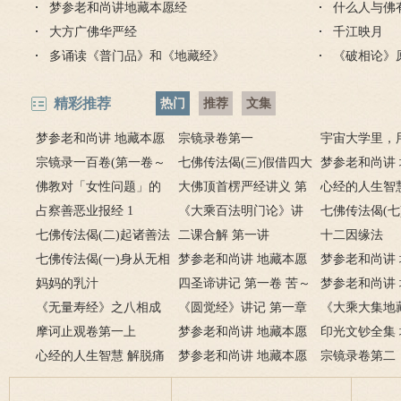
梦参老和尚讲地藏本愿经
什么人与佛
大方广佛华严经
千江映月
多诵读《普门品》和《地藏经》
《破相论》
精彩推荐
热门
推荐
文集
梦参老和尚讲 地藏本愿
宗镜录卷第一
宇宙大学里，
经 1
宗镜录一百卷(第一卷～
七佛传法偈(三)假借四大
人生成绩单
梦参老和尚讲
一百卷) 宗镜录序
佛教对「女性问题」的
以为身，心本无生因境
大佛顶首楞严经讲义 第
经 2
心经的人生智
看法
占察善恶业报经 1
有； 前境若无心亦无，罪
一卷
《大乘百法明门论》讲
经》者何
七佛传法偈(七
七佛传法偈(二)起诸善法
福如幻起亦灭。
记之一
二课合解 第一讲
法，无法法亦
十二因缘法
本是幻，造诸恶业亦是
七佛传法偈(一)身从无相
梦参老和尚讲 地藏本愿
法时，法法何
梦参老和尚讲
幻；身如聚沫心如风，幻
中受生，喻如幻出诸形
妈妈的乳汁
经 3
四圣谛讲记 第一卷 苦～
经 6
梦参老和尚讲
出无根无实性。
像；幻人心识本来空，罪
《无量寿经》之八相成
轮回之苦
《圆觉经》讲记 第一章
经 4
《大乘大集地
福皆空无所住。
道(一)
摩诃止观卷第一上
文殊菩萨章
梦参老和尚讲 地藏本愿
经》序品第一
印光文钞全集
心经的人生智慧 解脱痛
经 10
梦参老和尚讲 地藏本愿
法师文钞卷第
宗镜录卷第二
苦的原理
经 8