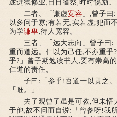
述进德修业,日日省察,时时惕励。
二者、「谦虚
宽容
」,曾子曰
以多问于寡;有若无,实若虚;犯而
为学
谦卑
,待人宽容。
三者、「远大志向」曾子曰:「
重而道远。仁以为己任,不亦重乎?
乎?」曾子期勉读书人,要有崇高的
仁道的责任。
子曰:「参乎!吾道一以贯之。
「唯。」
夫子观曾子虽是可教,但未悟大
于他,故不问而自说:「曾参呀!我