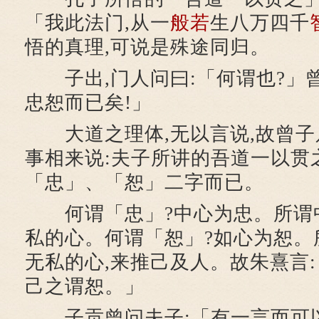
「我此法门,从一
般若
生八万四千
悟的真理,可说是殊途同归。
子出,门人问曰:「何谓也?」曾
忠恕而已矣!」
大道之理体,无以言说,故曾子
事相来说:夫子所讲的吾道一以贯
「忠」、「恕」二字而已。
何谓「忠」?中心为忠。所谓中
私的心。何谓「恕」?如心为恕。
无私的心,来推己及人。故朱熹言:
己之谓恕。」
子贡曾问夫子:「有一言而可