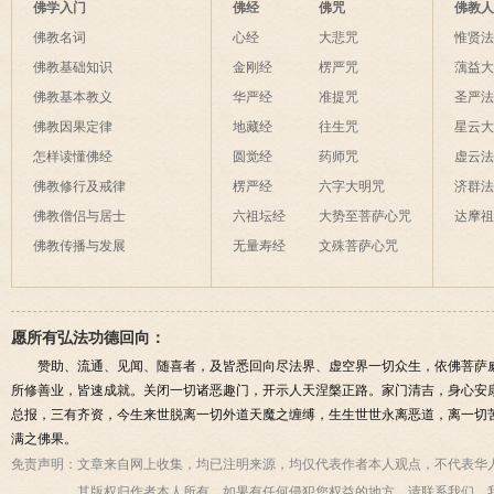
佛学入门
佛经
佛咒
佛教
佛教名词
心经
大悲咒
惟贤
佛教基础知识
金刚经
楞严咒
蕅益
佛教基本教义
华严经
准提咒
圣严
佛教因果定律
地藏经
往生咒
星云
怎样读懂佛经
圆觉经
药师咒
虚云
佛教修行及戒律
楞严经
六字大明咒
济群
佛教僧侣与居士
六祖坛经
大势至菩萨心咒
达摩
佛教传播与发展
无量寿经
文殊菩萨心咒
愿所有弘法功德回向：
赞助、流通、见闻、随喜者，及皆悉回向尽法界、虚空界一切众生，依佛菩萨
所修善业，皆速成就。关闭一切诸恶趣门，开示人天涅槃正路。家门清吉，身心安
总报，三有齐资，今生来世脱离一切外道天魔之缠缚，生生世世永离恶道，离一切
满之佛果。
免责声明：
文章来自网上收集，均已注明来源，均仅代表作者本人观点，不代表华
其版权归作者本人所有，如果有任何侵犯您权益的地方，请联系我们，