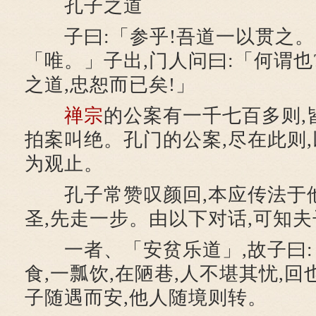
孔子之道
子曰:「参乎!吾道一以贯之。
「唯。」子出,门人问曰:「何谓也
之道,忠恕而已矣!」
禅宗
的公案有一千七百多则,
拍案叫绝。孔门的公案,尽在此则,
为观止。
孔子常赞叹颜回,本应传法于他
圣,先走一步。由以下对话,可知夫
一者、「安贫乐道」,故子曰:「
食,一瓢饮,在陋巷,人不堪其忧,
子随遇而安,他人随境则转。