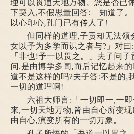
理可以贯通天地万物。您是否已体
下契入,不假思量回答:「知道了。
以心印心,孔门已有传人了!
但同样的道理,子贡却无法领会
女以予为多学而识之者与?」对曰:
「非也!予一以贯之。」夫子问子
问,是由博学多闻,而后记忆起来的
道不是这样的吗?夫子答:不是的,
一切的道理啊!
六祖大师言:「一切即一,一即
来,一切天地万物,皆由自心所变现
由自心,演变所有的一切万象。
孔子所悟的「吾道一以贯之」