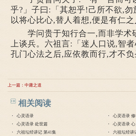
乎?」子曰:「其恕乎!己所不欲,
以将心比心,替人着想,便是有仁之
学问贵于知行合一,而非学术研
上谈兵。六祖言:「迷人口说,智
孔门心法之后,应依教而行,才不
上一篇：
中庸之道
相关阅读
心灵语录
心灵语录 
心灵语录 处世篇
心灵语录 
六祖坛经讲记 第41集
六祖坛经讲记