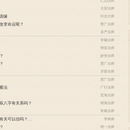
仁山法师
大安法师
因缘
印光大师
改变命运呢？
慧广法师
圣严法师
常暘法师
明安法师
？
妙舍法师
？
慧广法师
济群法师
慧广法师
看法
广行法师
宏海法师
辰八字有关系吗？
明海法师
常暘法师
李炳南答：相命师说命运与身命有关可以信吗？佛能解脱？
李炳南
？
明一法师