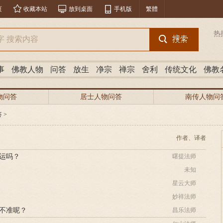
页
收藏本站
放到桌面
手机版
繁體
热
事
佛教人物
问答
放生
净宗
禅宗
舍利
传统文化
佛教
物问答
居士人物问答
南传人物问
答
>
作者、译者
运吗？
曙提法师
未知
星云大师
妙祥法师
不准呢？
昌乐法师