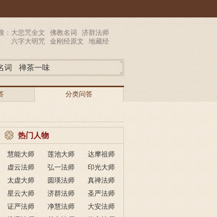
搜：
大悲咒全文
佛教名词
济群法师
六字大明咒
金刚经原文
地藏经
名词
禅茶一味
答
分类问答
热门人物
慧能大师
莲池大师
达摩祖师
虚云法师
弘一法师
印光大师
太虚大师
圆瑛法师
真禅法师
星云大师
济群法师
圣严法师
证严法师
净慧法师
大安法师