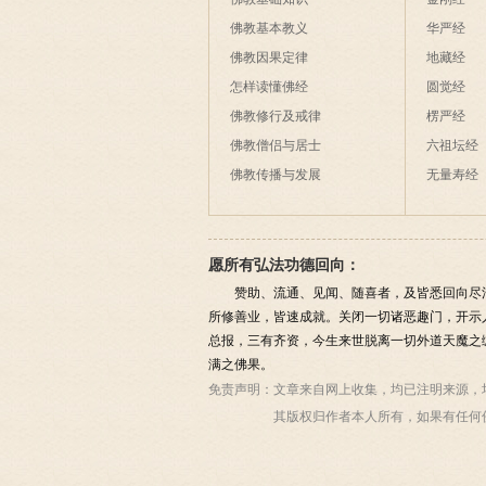
佛教基本教义
华严经
佛教因果定律
地藏经
怎样读懂佛经
圆觉经
佛教修行及戒律
楞严经
佛教僧侣与居士
六祖坛经
佛教传播与发展
无量寿经
愿所有弘法功德回向：
赞助、流通、见闻、随喜者，及皆悉回向尽
所修善业，皆速成就。关闭一切诸恶趣门，开示
总报，三有齐资，今生来世脱离一切外道天魔之
满之佛果。
免责声明：
文章来自网上收集，均已注明来源，
其版权归作者本人所有，如果有任何