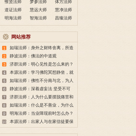
惟贤法师
梦参法师
体方法师
道证法师
慧远大师
慧净法师
明海法师
智海法师
昌臻法师
网站推荐
如瑞法师：身外之财终舍离，所造
之业如影随
静波法师：佛法的中道观
济群法师：明心见性是怎么来的？
利根是天生的吗？
本源法师：学习佛陀冥想静坐，就
可以悟道成佛吗？
如瑞法师：佛性不分南与北，为人
不与比高低，广修福慧获法喜
静波法师：深着虚妄法 坚受不可
舍
济群法师：人为什么要摆脱痛苦和
烦恼，目的是什么？
如瑞法师：什么是不善业，为什么
要远离一切不善业？
明海法师：当业障现前时怎么办？
随缘了业，究竟解脱
本源法师：出家人与在家信徒要保
持距离，才能更好地度化众生