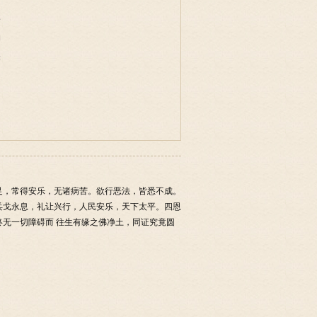
事
物
味
足，常得安乐，无诸病苦。欲行恶法，皆悉不成。
兵戈永息，礼让兴行，人民安乐，天下太平。四恩
无一切障碍而 往生有缘之佛净土，同证究竟圆