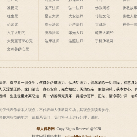
准提咒
圣严法师
弘一法师
佛教问答
佛教故
往生咒
星云大师
大安法师
传统文化
佛教人
药师咒
虚云法师
证严法师
大藏经
禅茶一
六字大明咒
济群法师
印光大师
乾隆大藏经
大势至菩萨心咒
达摩祖师
达照法师
手机佛教网
文殊菩萨心咒
法界、虚空界一切众生，依佛菩萨威德力、弘法功德力，普愿消除一切罪障，福慧具
人天涅槃正路。家门清吉，身心安康，先亡祖妣，历劫怨亲，俱蒙佛慈，获本妙心。
缠缚，生生世世永离恶道，离一切苦得究竟乐，得遇佛菩萨、正法、清净善知识，临终
均仅代表作者本人观点，不代表华人佛教网立场，其观点供读者参考。
侵犯您权益的地方，请联系我们，我们将马上进行处理，谢谢。
华人佛教网
Copy Rights Reserved @2020
技术问题联络电邮：
cnbuddhist@hotmail.com