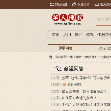
网站地图
欢迎投稿
设为首
首页
入门
佛经
佛咒
佛教故
佛学问答
汉传人
当前位置：
华人佛教
>
佛教问答
>
分类问
命运问答
[文章]
抄写《妙法莲华经》可以改变命
[列表]
命运问答
[文章]
星云法师答：如何改变命运？
[文章]
如何面对命运的兴衰？
[文章]
学佛之人能抽签吗？抽签到底准