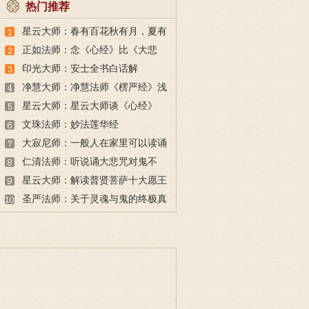
热门推荐
星云大师：春有百花秋有月，夏有
凉风冬有雪；若无闲事挂心头，便
正如法师：念《心经》比《大悲
是人间好时节。
咒》更好吗？
印光大师：安士全书白话解
净慧大师：净慧法师《楞严经》浅
译
星云大师：星云大师谈《心经》
文珠法师：妙法莲华经
大寂尼师：一般人在家里可以读诵
《地藏经》吗？
仁清法师：听说诵大悲咒对鬼不
好，请法师开示
星云大师：解读普贤菩萨十大愿王
（附普贤行愿品全文）
圣严法师：关于灵魂与鬼的终极真
相