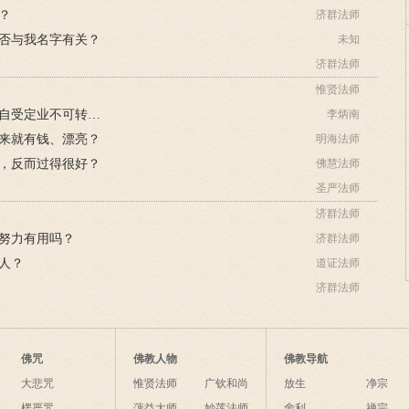
？
济群法师
否与我名字有关？
未知
济群法师
惟贤法师
李炳南答：自作非世说之命运，自受定业不可转，若至心念佛，可改造命运，转定业否？
李炳南
来就有钱、漂亮？
明海法师
，反而过得很好？
佛慧法师
圣严法师
济群法师
努力有用吗？
济群法师
人？
道证法师
济群法师
佛咒
佛教人物
佛教导航
大悲咒
惟贤法师
广钦和尚
放生
净宗
楞严咒
蕅益大师
妙莲法师
舍利
禅宗