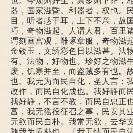
也。今烦则奸生，禁多则下诈，
器，国家滋昏。利器者，权也。
目，听者惑于耳，上下不亲，故
巧，奇物滋起。人谓人君、百里
谓刻画宫观，雕琢章服，奇物滋
金镂玉，文绣彩色日以滋甚。法
有。法物，好物也。珍好之物滋
废，饥寒并至，而盗贼多有也。
也。我无为而民自化，圣人言：
改作，而民自化成也。我好静而
我好静，不言不教，而民自忠正
富，我无徭役征召之事，民安其
无欲而民自朴。我常无欲，去华
随我为质朴也。〔我无情而民自