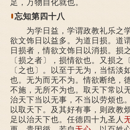
足，万物自化就也。
忘知第四十八
为学日益，学谓政教礼乐之学
欲文饰日以益多。为道日损。道
日损者，情欲文饰日以消损。损
〔损之者〕，损情欲也。又损之
〔之也〕。以至于无为，当恬淡
也。无为而无不为。情欲断绝，
不施，无所不为也。取天下常以
治天下当以无事，不当以劳烦也
以取天下。及其好有事，则政教
足以治天下也。任德四十九圣人
更，贵因循，若自
无心
。以百姓