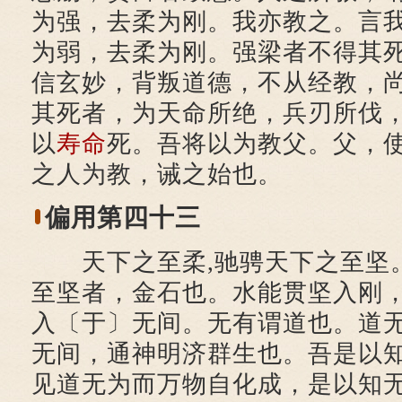
为强，去柔为刚。我亦教之。言
为弱，去柔为刚。强梁者不得其
信玄妙，背叛道德，不从经教，
其死者，为天命所绝，兵刃所伐
以
寿命
死。吾将以为教父。父，
之人为教，诫之始也。
偏用第四十三
天下之至柔,驰骋天下之至坚
至坚者，金石也。水能贯坚入刚
入〔于〕无间。无有谓道也。道
无间，通神明济群生也。吾是以
见道无为而万物自化成，是以知