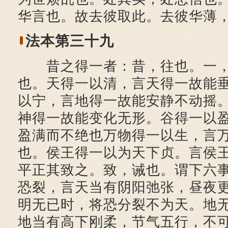
华言也。故去彼取此。去彼华薄
法本第三十九
昔之得一者：昔，往也。一，
也。天得一以清，言天得一故能
以宁，言地得一故能安静不动摇
神得一故能变化无形。谷得一以
盈满而不绝也万物得一以生，言
也。侯王得一以为天下贞。言侯
平正其致之。致，诫也。谓下六
恐裂，言天当有阴阳弛张，昼夜
明无已时，将恐分裂不为天。地
地当有高下刚柔，节气五行，不