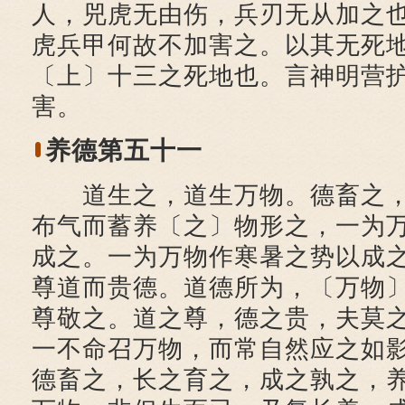
人，兕虎无由伤，兵刃无从加之
虎兵甲何故不加害之。以其无死
〔上〕十三之死地也。言神明营
害。
养德第五十一
道生之，道生万物。德畜之，
布气而蓄养〔之〕物形之，一为
成之。一为万物作寒暑之势以成
尊道而贵德。道德所为，〔万物
尊敬之。道之尊，德之贵，夫莫
一不命召万物，而常自然应之如
德畜之，长之育之，成之孰之，