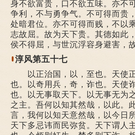
身不欲富贵，口不欲五味。亦不
争利，不与勇争气。不可得而贵
处暗君位。亦不可得而贱，不以
志故屈。故为天下贵。其德如此
侯不得屈，与世沉浮容身避害，
淳风第五十七
以正治国，以，至也。天使正
也。以奇用兵，奇，诈也。天使
也。以无事取天下。以无事无为
之主。吾何以知其然哉，以此。
言，我何以知天意然哉，以今日
天下多忌讳而民弥贫。天下谓人