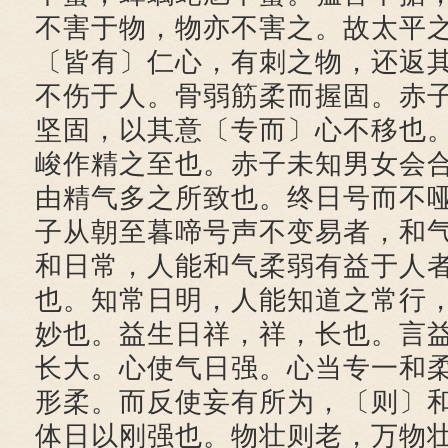
不害于物，物亦不害之。故太平
〔皆有〕仁心，有刺之物，还返
不伤于人。骨弱筋柔而握固。赤
坚固，以其意〔专而〕心不移也
峻作精之至也。赤子未知男女会
由精气多之所致也。终日号而不
子从朝至暮啼号声不变易者，和
和日常，人能和气柔弱有益于人
也。知常日明，人能知道之常行
妙也。益生日祥，祥，长也。言
长大。心使气日强。心当专一和
形柔。而反使妄有所为，〔则〕
体日以刚强也。物壮则老，万物