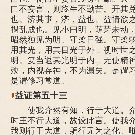
口不妄言，则终生不勤苦。开其
也。济其事，济，益也。益情欲
祸乱成也。见小曰明，萌芽未动
昭然独见为明。守柔日强。守柔
用其光，用其目光于外，视时世
明。复当返其光明于内，无使精
殃，内视存神，不为漏失。是谓
是谓修习常道。
益证第五十三
使我介然有知，行于大道。介
时王不行大道，故设此言。使我
我则行于大道，躬行无为之化。