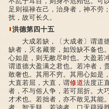
不乱于耳目，则身不危殆也。可
足则福禄在己，治身者，神不劳
扰，故可长久。
洪德第四十五
大成若缺，〔大成者〕谓道德
缺者，灭名藏誉，如毁缺不备也
心如是，则无敝尽时也。大盈若
谓道德大盈满之君也。若冲者，
敢奢也。其用不穷。其用心如是
大直若屈，大直，谓
修道
法度正
者，不与俗人争，若可屈折。大
才术也。若拙者，亦不敢见其能
者，智无疑。若讷者，口无辟躁