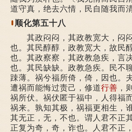
道守真，绝去六情，民自随我而
顺化第五十八
其政闷闷，其政教宽大，闷闷
也。其民醇醇，政教宽大，故民
也。其政察察，其政教急疾，言
也。其民缺缺。政教急疾。民不
踈薄。祸兮福所倚，倚，因也。
遭祸而能悔过责己，修道
行善
，
祸所伏。祸伏匿于福中，人得福
祸来。孰知其极，祸福更相生，
其无正，无，不也。谓人君不正
正复为奇，奇，诈也。人君不正