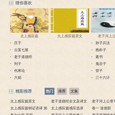
猜你喜欢
太上感应篇
太上感应篇原文
老子河上
庄子
孙子兵法
云笈七签
抱朴子
老子道德经
素书
列子
鬼谷子
伤寒论
管子
六韬
三十六计
精彩推荐
热门
推荐
文集
太上感应篇原文
老子道德经全文及译文
老子河上公章
太上感应篇例证语译 第
太上感应篇感应选录
卷一 道德部