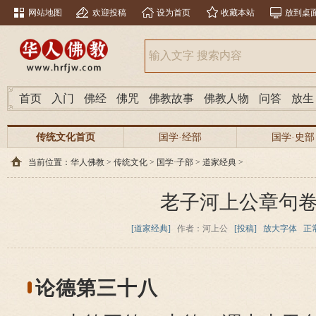
网站地图
欢迎投稿
设为首页
收藏本站
放到桌
首页
入门
佛经
佛咒
佛教故事
佛教人物
问答
放生
传统文化首页
国学·经部
国学·史部
当前位置：
华人佛教
>
传统文化
>
国学·子部
>
道家经典
>
老子河上公章句
[道家经典]
作者：河上公
[投稿]
放大字体
正
论德第三十八