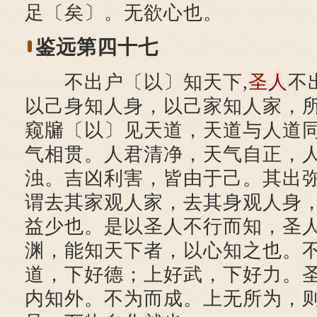
足〔矣〕。无欲心也。
鉴远第四十七
不出户〔以〕知天下,
圣人
不
以己身知人身，以己家知人家，
窥牖〔以〕见天道，天道与人道
气相贯。人君清净，天气自正，
浊。吉凶利害，皆由于己。其出
谓去其家观人家，去其身观人身
益少也。是以圣人不行而知，圣
渊，能知天下者，以心知之也。
道，下好德；上好武，下好力。
内知外。不为而成。上无所为，