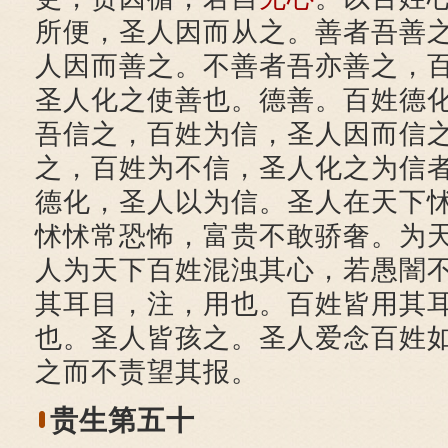
所便，圣人因而从之。善者吾善
人因而善之。不善者吾亦善之，
圣人化之使善也。德善。百姓德
吾信之，百姓为信，圣人因而信
之，百姓为不信，圣人化之为信
德化，圣人以为信。圣人在天下
怵怵常恐怖，富贵不敢骄奢。为
人为天下百姓混浊其心，若愚闇
其耳目，注，用也。百姓皆用其
也。圣人皆孩之。圣人爱念百姓
之而不责望其报。
贵生第五十