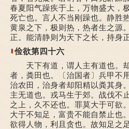
春夏阳气躁疾于上，万物盛大，
死亡也。言人不当刚躁也。静胜
黄泉之下，极则热，热者生之源
正。能清静则为天下之长，持身
俭欲第四十六
天下有道，谓人主有道也。却
者，粪田也。〔治国者〕兵甲不
治农田，治身者却阳精以粪其身
主无道也。戎马生于郊。战伐不
之上，久不还也。罪莫大于可欲
大于不知足，富贵不能自禁止也
欲得人物，利且贪也。故知足之