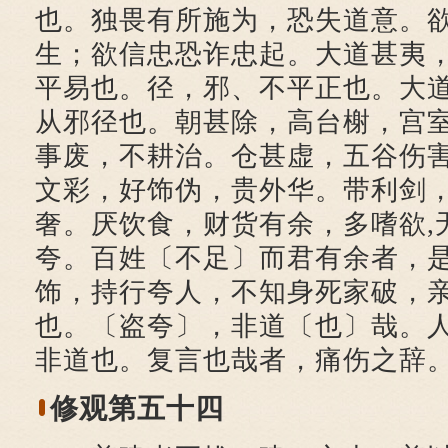
也。独畏有所施为，恐失道意。
生；欲信忠恐诈忠起。大道甚夷
平易也。径，邪、不平正也。大
从邪径也。朝甚除，高台榭，宫
事废，不耕治。仓甚虚，五谷伤
文彩，好饰伪，贵外华。带利剑
奢。厌饮食，财货有余，多嗜欲,
夸。百姓〔不足〕而君有余者，
饰，持行夸人，不知身死家破，
也。〔盗夸〕，非道〔也〕哉。
非道也。复言也哉者，痛伤之辞
修观第五十四