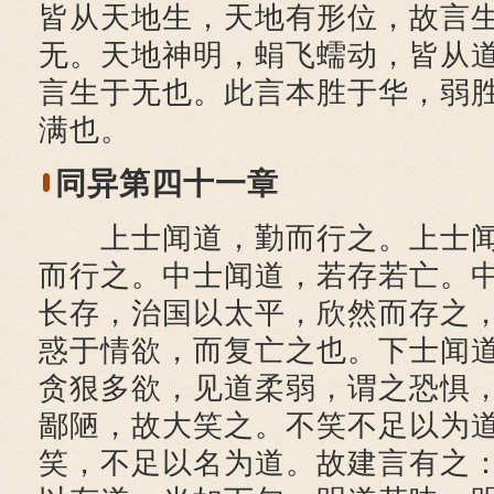
皆从天地生，天地有形位，故言
无。天地神明，蜎飞蠕动，皆从
言生于无也。此言本胜于华，弱
满也。
同异第四十一章
上士闻道，勤而行之。上士闻
而行之。中士闻道，若存若亡。
长存，治国以太平，欣然而存之
惑于情欲，而复亡之也。下士闻
贪狠多欲，见道柔弱，谓之恐惧
鄙陋，故大笑之。不笑不足以为
笑，不足以名为道。故建言有之