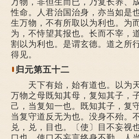
万物，非但生而已，乃复长养、
性命。人君治国治身，亦当如是
生万物，不有所取以为利也。为
为，不恃望其报也。长而不宰，
割以为利也。是谓玄德。道之所
得见。
归元第五十二
天下有始，始有道也。以为天
万物之母既知其母，复知其子，
己，当复知一也。既知其子，复
当复守道反无为也。没身不殆。
兑，兑，目也。〔使〕目不妄视
口也。使口不妄言终身不勤。人