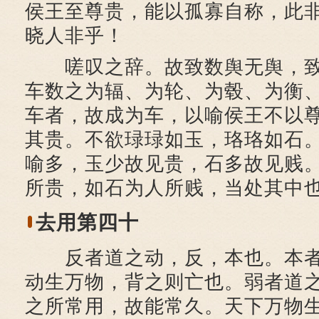
侯王至尊贵，能以孤寡自称，此
晓人非乎！
嗟叹之辞。故致数舆无舆，致
车数之为辐、为轮、为毂、为衡
车者，故成为车，以喻侯王不以
其贵。不欲琭琭如玉，珞珞如石
喻多，玉少故见贵，石多故见贱
所贵，如石为人所贱，当处其中
去用第四十
反者道之动，反，本也。本者
动生万物，背之则亡也。弱者道
之所常用，故能常久。天下万物