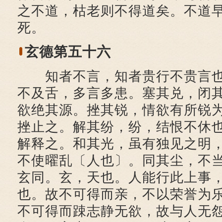
之不道，枯老则不得道矣。不道
死。
玄德第五十六
知者不言，知者贵行不贵言也
不及舌，多言多患。塞其兑，闭
欲绝其源。挫其锐，情欲有所锐
挫止之。解其纷，纷，结恨不休
解释之。和其光，虽有独见之明
不使曜乱〔人也〕。同其尘，不
玄同。玄，天也。人能行此上事
也。故不可得而亲，不以荣誉为
不可得而踈志静无欲，故与人无