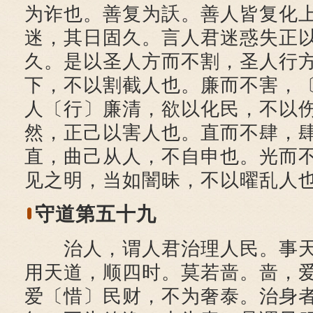
为诈也。善复为訞。善人皆复化
迷，其日固久。言人君迷惑失正
久。是以圣人方而不割，圣人行
下，不以割截人也。廉而不害，
人〔行〕廉清，欲以化民，不以
然，正己以害人也。直而不肆，
直，曲己从人，不自申也。光而
见之明，当如闇昧，不以曜乱人
守道第五十九
治人，谓人君治理人民。事天
用天道，顺四时。莫若啬。啬，
爱〔惜〕民财，不为奢泰。治身