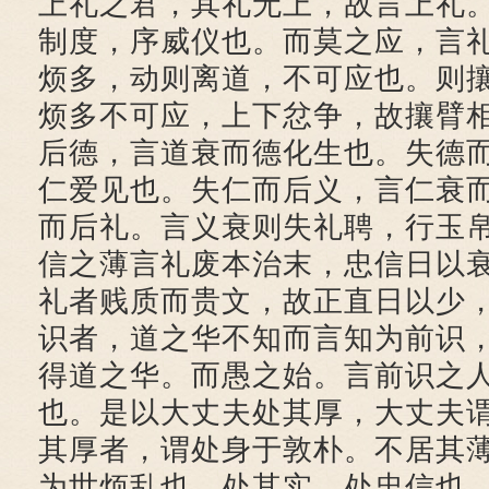
上礼之君，其礼无上，故言上礼
制度，序威仪也。而莫之应，言
烦多，动则离道，不可应也。则
烦多不可应，上下忿争，故攘臂
后德，言道衰而德化生也。失德
仁爱见也。失仁而后义，言仁衰
而后礼。言义衰则失礼聘，行玉
信之薄言礼废本治末，忠信日以
礼者贱质而贵文，故正直日以少
识者，道之华不知而言知为前识
得道之华。而愚之始。言前识之
也。是以大丈夫处其厚，大丈夫
其厚者，谓处身于敦朴。不居其
为世烦乱也。处其实，处忠信也