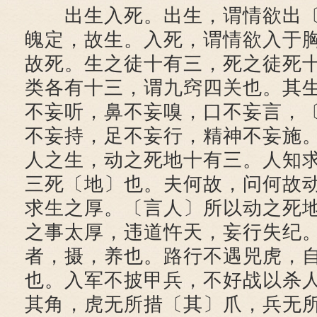
出生入死。出生，谓情欲出〔
魄定，故生。入死，谓情欲入于
故死。生之徒十有三，死之徒死
类各有十三，谓九窍四关也。其
不妄听，鼻不妄嗅，口不妄言，
不妄持，足不妄行，精神不妄施
人之生，动之死地十有三。人知
三死〔地〕也。夫何故，问何故
求生之厚。〔言人〕所以动之死
之事太厚，违道忤天，妄行失纪
者，摄，养也。路行不遇兕虎，
也。入军不披甲兵，不好战以杀
其角，虎无所措〔其〕爪，兵无