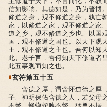
主修道于天下，不言而化，不教
信如影响。其德如是，乃为普博
修道之身，观不修道之身，孰亡
家，以修道之家，观不修道之家
道之乡，观不修道之乡也。以国
国，观不修道之国也。以天下观
主，观不修道之主也。吾何以知
此。老子言，吾何知天下修道者
此五事观而知之也。
玄符第五十五
含德之厚，谓含怀道德之厚〔
子。神明保佑含德之人，若父母
不螫，蜂蠇蛇虺不螫。猛兽不据