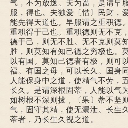
气，不为放逸。夫为啬，是谓早
服，得也。夫独爱〔惜〕民财，
能先得天道也。早服谓之重积德
重积得于己也。重积德则无不克
德于己，则无不胜。无不克则莫
胜，则莫知有知己德之穷极也。
以有国。莫知己德者有极，则可
福。有国之母，可以长久。国身
人能保身中之道，使精气不劳，
长久。是谓深根固蒂，人能以气
如树根不深则拔，〔果〕蒂不坚
气，固守其精，使无漏泄。长生
蒂者，乃长生久视之道。