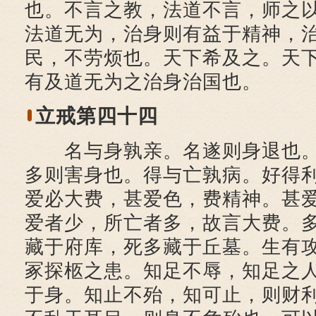
也。不言之教，法道不言，师之
法道无为，治身则有益于精神，
民，不劳烦也。天下希及之。天
有及道无为之治身治国也。
立戒第四十四
名与身孰亲。名遂则身退也。
多则害身也。得与亡孰病。好得
爱必大费，甚爱色，费精神。甚
爱者少，所亡者多，故言大费。
藏于府库，死多藏于丘墓。生有
冢探柩之患。知足不辱，知足之
于身。知止不殆，知可止，则财