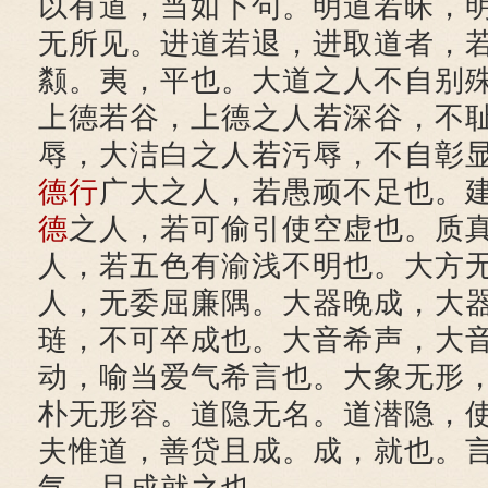
以有道，当如下句。明道若昧，
无所见。进道若退，进取道者，
颣。夷，平也。大道之人不自别
上德若谷，上德之人若深谷，不
辱，大洁白之人若污辱，不自彰
德行
广大之人，若愚顽不足也。
德
之人，若可偷引使空虚也。质
人，若五色有渝浅不明也。大方
人，无委屈廉隅。大器晚成，大
琏，不可卒成也。大音希声，大
动，喻当爱气希言也。大象无形
朴无形容。道隐无名。道潜隐，
夫惟道，善贷且成。成，就也。