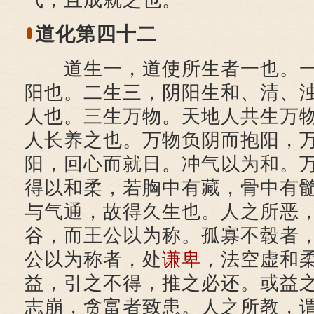
气，且成就之也。
道化第四十二
道生一，道使所生者一也。一
阳也。二生三，阴阳生和、清、
人也。三生万物。天地人共生万
人长养之也。万物负阴而抱阳，
阳，回心而就日。冲气以为和。
得以和柔，若胸中有藏，骨中有
与气通，故得久生也。人之所恶
谷，而王公以为称。孤寡不毂者
公以为称者，处
谦卑
，法空虚和
益，引之不得，推之必还。或益
志崩，贪富者致患。人之所教，