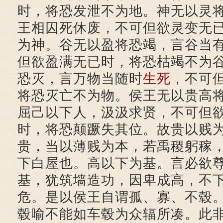
时，将恐发泄不为地。神无以灵
王相囚死休废，不可但欲灵变无
为神。谷无以盈将恐竭，言谷当
但欲盈满无已时，将恐枯竭不为
恐灭，言万物当随时
生死
，不可
将恐灭亡不为物。侯王无以贵高
屈己以下人，汲汲求贤，不可但
时，将恐颠蹶失其位。故贵以贱
贵，当以薄贱为本，若禹稷躬稼
下白屋也。高以下为基。言必欲
基，犹筑墙造功，因卑成高，不
危。是以侯王自谓孤、寡、不毂
毂喻不能如车毂为众辐所凑。此