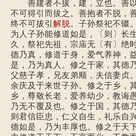
善建者不拔，建，立也。善以
不可得引而拔之。善抱者不脱，
终不可拔引
解脱
。子孙祭祀不辍
为人子孙能修道如是，〔则〕长
久，祭祀先祖，宗庙无〔有〕绝
德乃真，修道于身，爱气养神，
是，乃为真人。修之于家，其德
父慈子孝，兄友弟顺，夫信妻贞
余庆及于来世子孙。修之于乡，
乡，尊敬长老，爱养幼少，教诲
乃无不覆及也。修之于国，其德
则君信臣忠，仁义自生，礼乐自
德如是，乃为丰厚也。修之于天