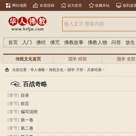
网站地图
欢迎投稿
设为首页
收藏本站
放到桌
首页
入门
佛经
佛咒
佛教故事
佛教人物
问答
放生
传统文化首页
国学·经部
国学·史部
当前位置：
华人佛教
>
传统文化
>
国学·子部
>
兵家经典
>
百战奇略
[章节]
目录
[章节]
前言
[章节]
编写说明
[章节]
第一卷
[章节]
第二卷