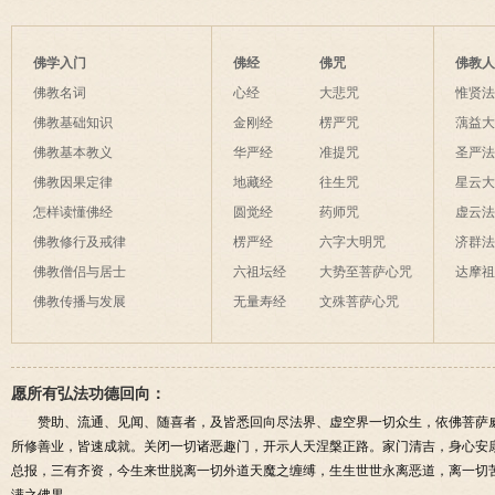
佛学入门
佛经
佛咒
佛教
佛教名词
心经
大悲咒
惟贤
佛教基础知识
金刚经
楞严咒
蕅益
佛教基本教义
华严经
准提咒
圣严
佛教因果定律
地藏经
往生咒
星云
怎样读懂佛经
圆觉经
药师咒
虚云
佛教修行及戒律
楞严经
六字大明咒
济群
佛教僧侣与居士
六祖坛经
大势至菩萨心咒
达摩
佛教传播与发展
无量寿经
文殊菩萨心咒
愿所有弘法功德回向：
赞助、流通、见闻、随喜者，及皆悉回向尽法界、虚空界一切众生，依佛菩萨
所修善业，皆速成就。关闭一切诸恶趣门，开示人天涅槃正路。家门清吉，身心安
总报，三有齐资，今生来世脱离一切外道天魔之缠缚，生生世世永离恶道，离一切