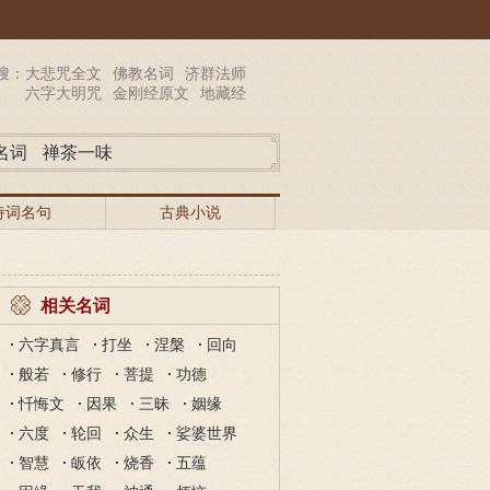
搜：
大悲咒全文
佛教名词
济群法师
六字大明咒
金刚经原文
地藏经
名词
禅茶一味
诗词名句
古典小说
相关名词
六字真言
打坐
涅槃
回向
般若
修行
菩提
功德
忏悔文
因果
三昧
姻缘
六度
轮回
众生
娑婆世界
智慧
皈依
烧香
五蕴