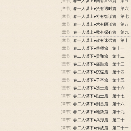
[章节]
卷一人谋上●国有富强篇 第五
[章节]
卷一人谋上●贤有遇时篇 第六
[章节]
卷一人谋上●将有智谋篇 第七
[章节]
卷一人谋上●术有阴谋篇 第八
[章节]
卷一人谋上●数有探心篇 第九
[章节]
卷一人谋上●政有诛强篇 第十
[章节]
卷二人谋下●善师篇 第十一
[章节]
卷二人谋下●贵和篇 第十二
[章节]
卷二人谋下●庙胜篇 第十三
[章节]
卷二人谋下●沉谋篇 第十四
[章节]
卷二人谋下●子卒篇 第十五
[章节]
卷二人谋下●选士篇 第十六
[章节]
卷二人谋下●励士篇 第十七
[章节]
卷二人谋下●刑赏篇 第十八
[章节]
卷二人谋下●地势篇 第十九
[章节]
卷二人谋下●兵形篇 第二十
[章节]
卷二人谋下●作战篇 第二十一