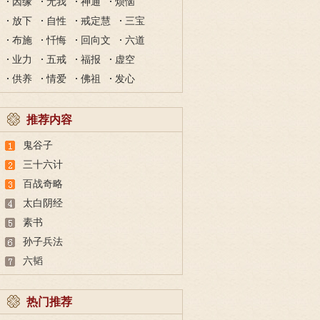
因缘
无我
神通
烦恼
放下
自性
戒定慧
三宝
布施
忏悔
回向文
六道
业力
五戒
福报
虚空
供养
情爱
佛祖
发心
推荐内容
鬼谷子
三十六计
百战奇略
太白阴经
素书
孙子兵法
六韬
热门推荐