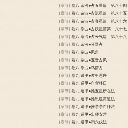
[章节]
卷八 杂占●占五星篇 第八十四
[章节]
卷八 杂占●占流星篇 第八十五
[章节]
卷八 杂占●占客星篇 第八十六
[章节]
卷八 杂占●占妖星篇第 八十七
[章节]
卷八 杂占●占云气篇 第八十八
[章节]
卷八 杂占●分野占
[章节]
卷八 杂占●风角
[章节]
卷八 杂占●五音占风
[章节]
卷八 杂占●鸟情占
[章节]
卷九 遁甲●遁甲总序
[章节]
卷九 遁甲●向背择日
[章节]
卷九 遁甲●推五星所在法
[章节]
卷九 遁甲●推恩建黄道法
[章节]
卷九 遁甲●推亭亭白奸法
[章节]
卷九 遁甲●出师安营
[章节]
卷九 遁甲●闭六戊法