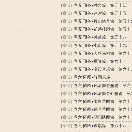
[章节]
卷五 预备●井泉篇 第五十四
[章节]
卷五 预备●迷途篇 第五十五
[章节]
卷五 预备●搜山烧草篇 第五十
[章节]
卷五 预备●前茅後殿篇 第五十
[章节]
卷五 预备●衅鼓篇 第五十八
[章节]
卷五 预备●屯田篇 第五十九
[章节]
卷五 预备●人粮马料篇 第六十
[章节]
卷五 预备●军资篇 第六十一
[章节]
卷五 预备●宴设音乐篇 第六十
[章节]
卷六 阵图●阵图总序
[章节]
卷六 阵图●风后握奇垒篇 第六
[章节]
卷六 阵图●风后握奇外垒篇 第
[章节]
卷六 阵图●太白营图篇 第六十
[章节]
卷六 阵图●偃月营图篇 第六十
[章节]
卷六 阵图●阴阳队图篇 第六十
[章节]
卷六 阵图●教旗篇 第六十八