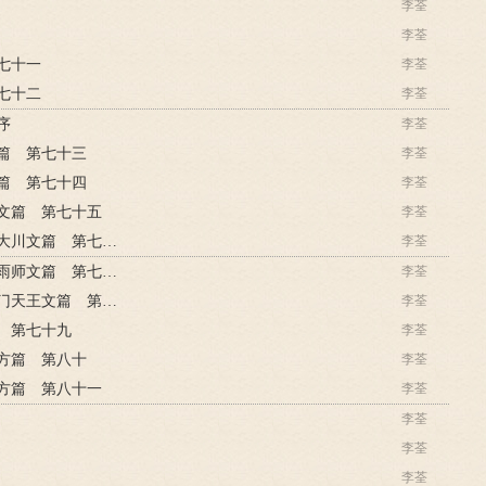
李荃
李荃
七十一
李荃
七十二
李荃
序
李荃
文篇 第七十三
李荃
文篇 第七十四
李荃
尤文篇 第七十五
李荃
卷七 祭文、捷书、药方●祭名山大川文篇 第七十六
李荃
卷七 祭文、捷书、药方●祭风伯雨师文篇 第七十七
李荃
卷七 祭文、捷书、药方●祭毗沙门天王文篇 第七十...
李荃
 第七十九
李荃
药方篇 第八十
李荃
药方篇 第八十一
李荃
李荃
李荃
李荃