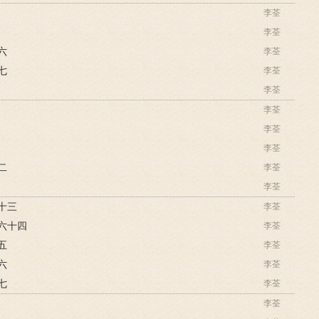
李荃
李荃
六
李荃
七
李荃
李荃
李荃
李荃
李荃
二
李荃
李荃
十三
李荃
六十四
李荃
五
李荃
六
李荃
七
李荃
李荃