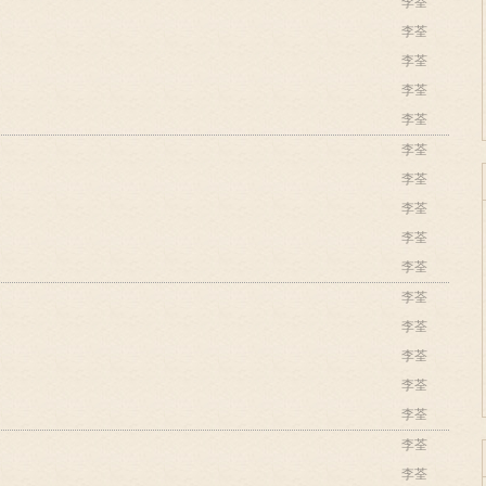
李荃
李荃
李荃
李荃
李荃
李荃
李荃
李荃
李荃
李荃
李荃
李荃
李荃
李荃
李荃
李荃
李荃