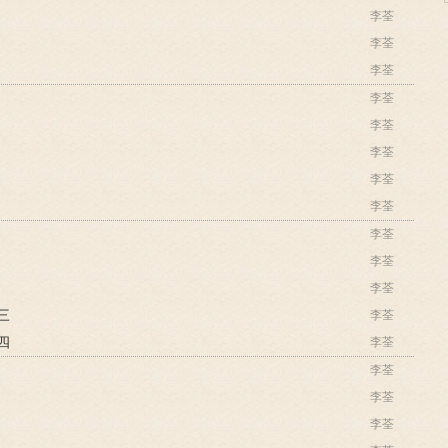
李荃
李荃
李荃
李荃
李荃
李荃
李荃
李荃
李荃
李荃
李荃
三
李荃
四
李荃
李荃
李荃
李荃