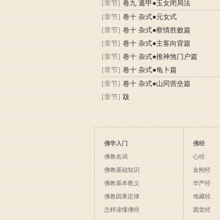
[章节]
卷九 遁甲●玉女闭局法
[章节]
卷十 杂式●元女式
[章节]
卷十 杂式●察情胜败篇
[章节]
卷十 杂式●主客向背篇
[章节]
卷十 杂式●推神煞门户篇
[章节]
卷十 杂式●龟卜篇
[章节]
卷十 杂式●山冈营垒篇
[章节]
跋
佛学入门
佛经
佛教名词
心经
佛教基础知识
金刚经
佛教基本教义
华严经
佛教因果定律
地藏经
怎样读懂佛经
圆觉经