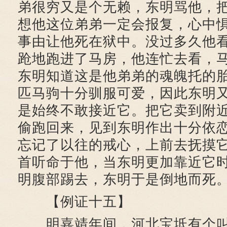
弟很穷又是个无赖，东明骂他，
想他这位弟弟一定会报复，心中
事由让他死在狱中。没过多久他
跄地跑进了马房，他连忙去看，
东明知道这是他弟弟的魂魄托的
匹马驹十分驯服可爱，因此东明
是始终不敢接近它。把它卖到附
偷跑回来，见到东明作出十分依
忘记了以往的戒心，上前去抚摸
首听命于他，当东明更加靠近它
明腹部踢去，东明于是倒地而死
【例证十五】
明嘉靖年间，河北宝坻有个叫