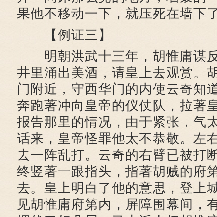
果他不移动一下，就压死在墙下
【例证三】
明朝洪武十三年，胡惟庸谋反
井里涌出美酒，请皇上去观赏。
门附近，守西华门的内使云奇知
奔跑著冲向皇帝的仪仗队，拉著
报告那里的情况，由于紧张，气
话来，皇帝怪罪他太不恭敬。左
去一阵乱打。云奇的右臂已被打
终竖著一跟指头，指著胡贼的府
去。皇上明白了他的意思，登上
见胡惟庸府第内，屏障围幕间，