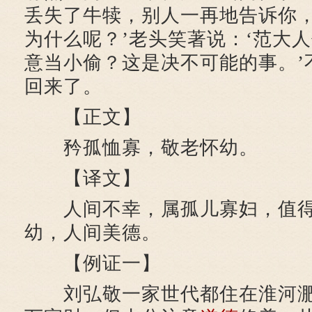
丢失了牛犊，别人一再地告诉你
为什么呢？’老头笑著说：‘范大
意当小偷？这是决不可能的事。’
回来了。
【正文】
矜孤恤寡，敬老怀幼。
【译文】
人间不幸，属孤儿寡妇，值得
幼，人间美德。
【例证一】
刘弘敬一家世代都住在淮河淝