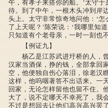
午，有孝子来搭你的船。’太守于
待。到了中午，一根木头冲到岸
头上。太守非常惊奇地问他：‘怎
了上天呢？’陈荣说：‘我哪里知
只知道有个老母亲，一时一刻也不
【例证九】
杨乙是江苏武进圩桥的人，曾
汉家当酒保，挣的钱，全部拿回
空，他便独自伤心落泪，徐老汉
这样，他呜咽著答不出话来。一
回家，无论怎样留他也留不住。他
大了，说不定哪天不幸死了，我
不过是想回去让他们高兴高兴罢了