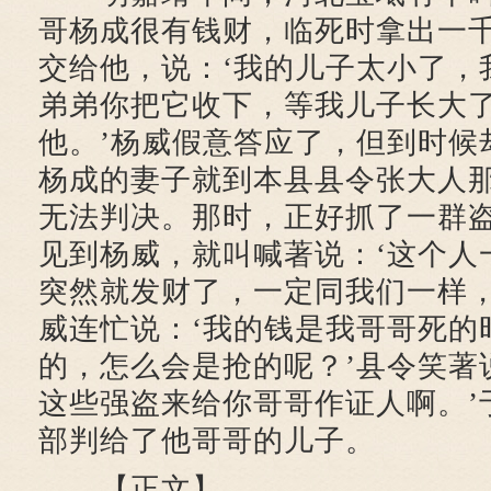
哥杨成很有钱财，临死时拿出一
交给他，说：‘我的儿子太小了，
弟弟你把它收下，等我儿子长大
他。’杨威假意答应了，但到时候
杨成的妻子就到本县县令张大人
无法判决。那时，正好抓了一群
见到杨威，就叫喊著说：‘这个人
突然就发财了，一定同我们一样，
威连忙说：‘我的钱是我哥哥死的
的，怎么会是抢的呢？’县令笑著
这些强盗来给你哥哥作证人啊。’
部判给了他哥哥的儿子。
【正文】