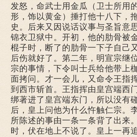
发怒，命武士用金瓜（卫士所用
形，饰以黄金）捶打他十八下，
史。后来又因说话议事与圣旨意
锦衣卫狱中。开初，他的肋骨被
棍子时，断了的肋骨一下子自己
后伤就好了。第二年，明宣宗继
宗的事情，下令叫士兵给他带上
面拷问。才一会儿，又命令王指
到西市斩首。王指挥由皇宫端西
绑著进了皇宫端东门，所以没有
后，皇上问他为什么忤触仁宗。
所陈述的事由一条一条背了出来
时，伏在地上不说了。皇上一再