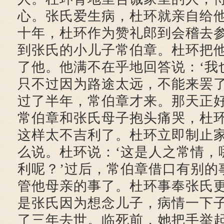
心。张氏爱生病，杜环就亲自给
十年，杜环作为赞礼郎到会稽去
到张氏的小儿子常伯章。杜环把
了他。他满不在乎地回答说：‘我
只不过因为路途太远，不能来罢了
过了半年，常伯章才来。那天正
常伯章和张氏母子抱头痛哭，杜
这样太不吉利了。杜环立即制止
么说。杜环说：‘这是人之常情，
利呢？’过后，常伯章借口有别的
管他母亲的事了。杜环事奉张氏
是张氏因为想念儿子，病情一下
了三年去世。临死前，她把手举起