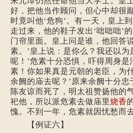
朱元璋仍然任命他当大学士。皇
好，把他当作顾问，但心中却很
时竟叫他‘危狗’。有一天，皇上
走过来，他的鞋子发出‘咄咄咄’
门帘里面。皇上问是谁，他回答说
素。’皇上说：是你么？我还以为
呢！’危素十分恐惧，吓得周身是
素！你如果真是元朝的老臣，为
余阙的庙去呢？’原来余阙十分忠
陈友谅而死了，明太祖赞扬他的
祀他，所以派危素去做庙里
烧香
愧。不到一年，危素就因忧愁而
【例证六】