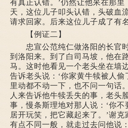
有真正认错。’仍然让他呆在那里
天，这位儿子叩头认错，头破血
请求回家。后来这位儿子成了有
【例证二】
忠宣公范纯仁做洛阳的长官时
到洛阳来。到了白司马坡，他在
马。这时他看见一个老头坐在墙
告诉老头说：‘你家黄牛犊被人偷
里动都不动一下，也不问一句话
人来告诉他牛犊丢失的事，老头
事，慢条斯理地对那人说：‘你不
居开玩笑，把它藏起来了。’谢克
有点不同一般，就走过去问他说：