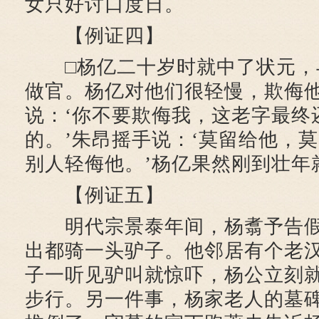
女只好讨口度日。
【例证四】
□杨亿二十岁时就中了状元，
做官。杨亿对他们很轻慢，欺侮
说：‘你不要欺侮我，这老字最终
的。’朱昂摇手说：‘莫留给他，
别人轻侮他。’杨亿果然刚到壮年
【例证五】
明代宗景泰年间，杨翥予告假
出都骑一头驴子。他邻居有个老
子一听见驴叫就惊吓，杨公立刻
步行。另一件事，杨家老人的墓