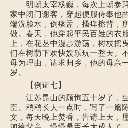
明朝太宰杨巍，每次上朝参拜
家中闭门谢客，穿起便服侍奉他
端洗脸水，倒痰盂，搔痒擦背，
做。春天，他穿起平民百姓的衣
上，在花丛中漫步游荡，树枝摇
们在树荫下欢快娱乐玩一整天。
母为理由，请求归乡，他的母亲
岁。
【例证七】
江苏昆山的顾恂五十岁了，生
臣。稍稍长大一点时，写了一篇
文，每天晚上焚香，告请上天，
加给父亲。慢慢鼎臣长大成人了