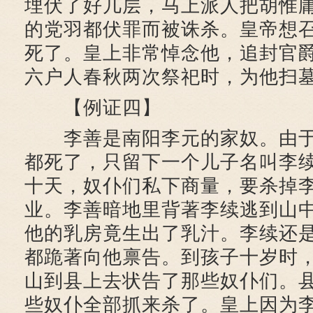
埋伏了好几层，马上派人把胡惟
的党羽都伏罪而被诛杀。皇帝想
死了。皇上非常悼念他，追封官
六户人春秋两次祭祀时，为他扫
【例证四】
李善是南阳李元的家奴。由于
都死了，只留下一个儿子名叫李
十天，奴仆们私下商量，要杀掉
业。李善暗地里背著李续逃到山
他的乳房竟生出了乳汁。李续还
都跪著向他禀告。到孩子十岁时
山到县上去状告了那些奴仆们。
些奴仆全部抓来杀了。皇上因为