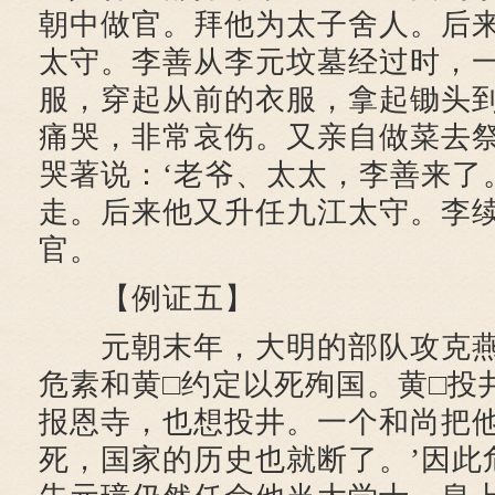
朝中做官。拜他为太子舍人。后
太守。李善从李元坟墓经过时，
服，穿起从前的衣服，拿起锄头
痛哭，非常哀伤。又亲自做菜去
哭著说：‘老爷、太太，李善来了
走。后来他又升任九江太守。李
官。
【例证五】
元朝末年，大明的部队攻克燕
危素和黄□约定以死殉国。黄□投
报恩寺，也想投井。一个和尚把他
死，国家的历史也就断了。’因此