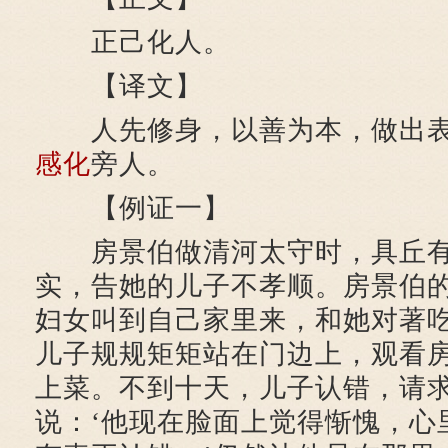
正己化人。
【译文】
人先修身，以善为本，做出表
感化
旁人。
【例证一】
房景伯做清河太守时，具丘有
实，告她的儿子不孝顺。房景伯
妇女叫到自己家里来，和她对著
儿子规规矩矩站在门边上，观看
上菜。不到十天，儿子认错，请
说：‘他现在脸面上觉得惭愧，心