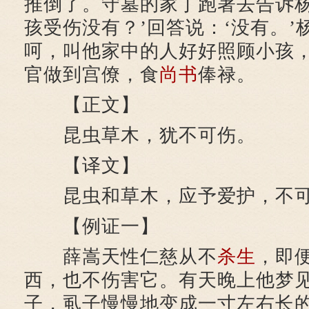
推倒了。守墓的家丁跑著去告诉杨
孩受伤没有？’回答说：‘没有。’
呵，叫他家中的人好好照顾小孩，
官做到宫僚，食
尚书
俸禄。
【正文】
昆虫草木，犹不可伤。
【译文】
昆虫和草木，应予爱护，不可
【例证一】
薛嵩天性仁慈从不
杀生
，即
西，也不伤害它。有天晚上他梦
子，虱子慢慢地变成一寸左右长的