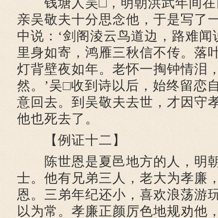
钱塘人吴□，明朝洪武年间在
亲吴敬夫十分思念他，于是写了
中说：‘剑阁淩云鸟道边，路难闻
里身如寄，鸿雁三秋信不传。落
灯背壁夜如年。老怀一掏钟情泪
然。’吴□收到诗以后，始终留恋
意回去。到吴敬夫去世，才因守
他也死去了。
【例证十二】
陈世恩是夏邑地方的人，明朝
士。他有兄弟三人，老大为孝廉
恩。三弟年纪还小，喜欢浪荡游
以为常。孝廉正颜厉色地规劝他