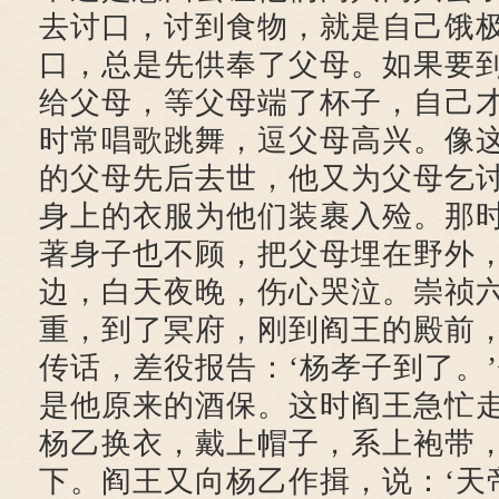
去讨口，讨到食物，就是自己饿
口，总是先供奉了父母。如果要
给父母，等父母端了杯子，自己
时常唱歌跳舞，逗父母高兴。像
的父母先后去世，他又为父母乞
身上的衣服为他们装裹入殓。那
著身子也不顾，把父母埋在野外
边，白天夜晚，伤心哭泣。崇祯
重，到了冥府，刚到阎王的殿前
传话，差役报告：‘杨孝子到了。
是他原来的酒保。这时阎王急忙
杨乙换衣，戴上帽子，系上袍带
下。阎王又向杨乙作揖，说：‘天