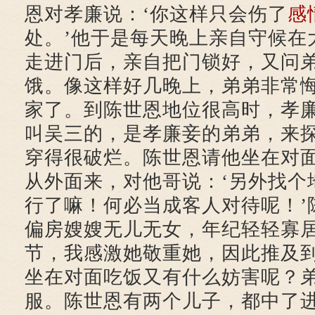
恩对孝廉说：‘你这样只会伤了
感
处。’他于是每天晚上亲自守候在
走进门后，亲自把门锁好，又问
饿。像这样好几晚上，弟弟非常
家了。到陈世恩地位很高时，孝
叫吴三的，是孝廉妾的弟弟，来
穿得很破烂。陈世恩请他坐在对
从外面来，对他哥说：‘另外找个
行了嘛！何必当成客人对待呢！’
偏房嫂嫂无儿无女，年纪轻轻寡
节，我感激她敬重她，因此推及
坐在对面吃饭又有什么妨害呢？
服。陈世恩有两个儿子，都中了