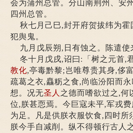
会为蒲州总管。分山南荆州、安
四州总管。
秋七月己巳,封开府贺拔纬为霍
犯舆鬼。
九月戊辰朔,日有蚀之。陈遣使
冬十月戊戌,诏曰:「树之元首,
教化
,亭毒黔黎;岂唯尊贵其身,侈
疏葛之衣,麤粝之食,尚临汾阳而永
想。况无
圣人
之德而嗜欲过之,何
位,朕甚恧焉。今巨寇未平,军戎费
为足。凡是供朕衣服饮食,四时所须
朕今手自减削。纵不得顿行古人之