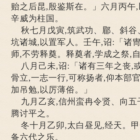
贻之后昆,殷鉴斯在。」六月丙午
辛威为柱国。
秋七月戊寅,筑武功、郿、斜谷
坑诸城,以置军人。壬午,诏:「诸
师,不劳释奠。释奠者,学成之祭,
八月己未,诏:「诸有三年之丧,
骨立,一志一行,可称扬者,仰本部
加吊勉,以厉薄俗。」
九月乙亥,信州蛮冉令贤、向五
腾讨平之。
冬十月乙卯,太白昼见,经天。甲
备六代之乐。