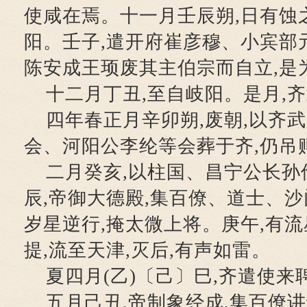
使咸在焉。十一月壬辰朔,日有蚀
阳。壬子,遣开府崔彦穆、小宾部
陈安成王顼废其主伯宗而自立,是
十二月丁丑,至自岐阳。是月,
四年春正月辛卯朔,废朝,以齐
会、河阳公李纶等会葬于齐,仍吊
二月癸亥,以柱国、昌宁公长孙
辰,帝御大德殿,集百僚、道士、
岁星逆行,掩太微上将。庚午,有流
提,流至天津,灭后,有声如雷。
夏四月(乙)〔己〕巳,齐遣使来
五月己丑,帝制象经成,集百僚