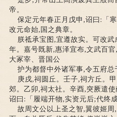
帝。
保定元年春正月戊申,诏曰:「寒
改元命始,国之典章。
朕祗承宝图,宜遵故实。可改武
年。嘉号既新,惠泽宜布,文武百官
大冢宰、晋国公
护为都督中外诸军事,令五府总
庚戌,祠圆丘。壬子,祠方丘。甲
郊。乙卯,祠太社。辛酉,突厥遣使
诏曰:「履端开物,实资元后;代终
故周文公以上圣之智,翼彼姬周,