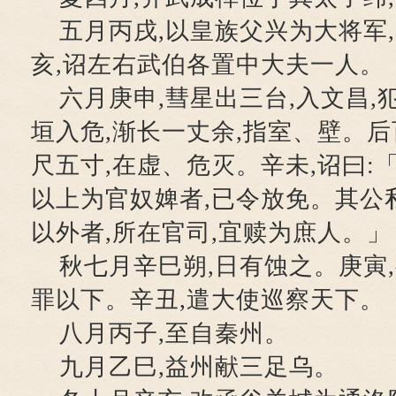
五月丙戌,以皇族父兴为大将军
亥,诏左右武伯各置中大夫一人。
六月庚申,彗星出三台,入文昌,
垣入危,渐长一丈余,指室、壁。后
尺五寸,在虚、危灭。辛未,诏曰:
以上为官奴婢者,已令放免。其公
以外者,所在官司,宜赎为庶人。」
秋七月辛巳朔,日有蚀之。庚寅
罪以下。辛丑,遣大使巡察天下。
八月丙子,至自秦州。
九月乙巳,益州献三足乌。