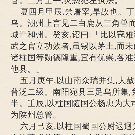
管。三月壬午,荧惑犯左执法。
夏四月甲辰,禁屠宰,旱故也。丁
乌。湖州上言见二白鹿从三角兽而
城置和州。癸亥,诏曰:「比以寇难
武之官立功效者,虽锡以茅土,而未
诸柱国等勋德隆重,宜有优崇,各准
他县。」
五月庚午,以山南众瑞并集,大赦
普泛二级。南阳宛县三足乌所集,
半。壬辰,以柱国随国公杨忠为大
为陕州总管。
六月己亥,以柱国蜀国公尉迟迥