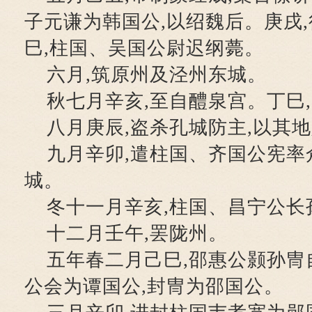
子元谦为韩国公,以绍魏后。庚戌
巳,柱国、吴国公尉迟纲薨。
六月,筑原州及泾州东城。
秋七月辛亥,至自醴泉宫。丁巳
八月庚辰,盗杀孔城防主,以其
九月辛卯,遣柱国、齐国公宪率
城。
冬十一月辛亥,柱国、昌宁公长
十二月壬午,罢陇州。
五年春二月己巳,邵惠公颢孙冑
公会为谭国公,封冑为邵国公。