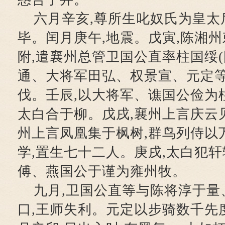
六月辛亥,尊所生叱奴氏为皇太
毕。闰月庚午,地震。戊寅,陈湘
附,遣襄州总管卫国公直率柱国绥(
通、大将军田弘、权景宣、元定等
伐。壬辰,以大将军、谯国公俭为
太白合于柳。戊戌,襄州上言庆云
州上言凤凰集于枫树,群鸟列侍以
学,置生七十二人。庚戌,太白犯轩
傅、燕国公于谨为雍州牧。
九月,卫国公直等与陈将淳于量
口,王师失利。元定以步骑数千先