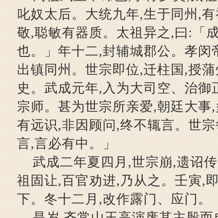
叱奴太后。大统九年,生于同州,
敬,聪敏有器质。太祖异之,曰:「
也。」年十二,封辅城郡公。孝闵帝
出镇同州。世宗即位,迁柱国,授
史。武成元年,入为大司空、治御正
宗师。甚为世宗所亲爱,朝廷大事
有远识,非因顾问,终不辄言。世宗
言,言必有中。」
武成二年夏四月,世宗崩,遗诏
祖固让,百官劝进,乃从之。壬寅,
下。冬十二月,改作露门、应门。
是岁,齐常山王高演废其主殷而