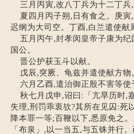
三月丙寅,改八丁兵为十二丁兵
夏四月丙子朔,日有食之。庚寅
迟纲为大司空。丁酉,白兰遣使献
五月丙午,封孝闵皇帝子康为纪
国公。
晋公护获玉斗以献。
戊辰,突厥、龟兹并遣使献方物
六月乙酉,遣治御正殷不害等使
秋七月戊申,诏曰:「亢旱历时
失理,刑罚乖衷欤?其所在见囚:死
降本罪一等;百鞭以下,悉原免之。
「布泉」,以一当五,与五铢并行。