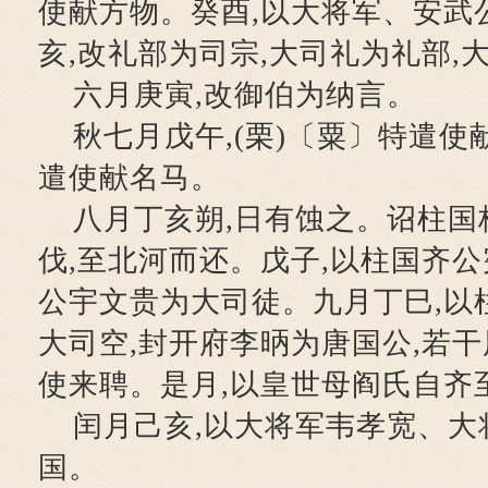
使献方物。癸酉,以大将军、安武
亥,改礼部为司宗,大司礼为礼部,
六月庚寅,改御伯为纳言。
秋七月戊午,(栗)〔粟〕特遣使
遣使献名马。
八月丁亥朔,日有蚀之。诏柱国
伐,至北河而还。戊子,以柱国齐公
公宇文贵为大司徒。九月丁巳,以
大司空,封开府李昞为唐国公,若
使来聘。是月,以皇世母阎氏自齐
闰月己亥,以大将军韦孝宽、大
国。