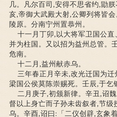
几。凡尔百司,安得不思省约,勖
亥,帝御大武殿大射,公卿列将皆会
陵原。分南宁州置恭州。
十一月丁卯,以大将军卫国公直
并为柱国。又以招为益州总管。壬
危南。
十二月,益州献赤乌。
三年春正月辛未,改光迁国为迁
梁国公侯莫陈崇赐死。壬辰,于乞
二月庚子,初颁新律。辛丑,诏魏
督以上身亡而子孙未齿叙者,节级
乌。辛酉,诏曰:「二仪创辟,玄象着