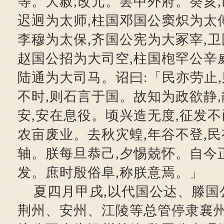
等。大赦,改元。罢中外府。癸亥
迟迥为太师,柱国邓国公窦炽为太
李穆为太保,齐国公宪为大冢宰,卫
赵国公招为大司空,柱国枹罕公辛
陆通为大司马。诏曰:「民亦劳止,
不时,则石言于国。故知为政欲静,
安,安在息役。顷兴造无度,征发不
农亩废业。去秋灾蝗,年谷不登,民
轴。朕每旦恭己,夕惕兢怀。自今
发。庶时殷俗阜,称朕意焉。」
夏四月甲戌,以代国公达、滕国
荆州、安州、江陵等总管停隶襄州