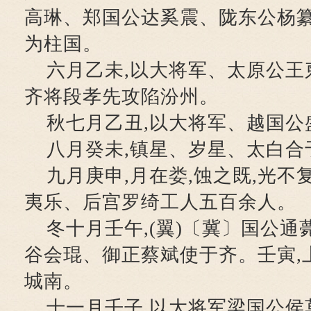
高琳、郑国公达奚震、陇东公杨
为柱国。
六月乙未,以大将军、太原公王
齐将段孝先攻陷汾州。
秋七月乙丑,以大将军、越国公
八月癸未,镇星、岁星、太白合
九月庚申,月在娄,蚀之既,光不
夷乐、后宫罗绮工人五百余人。
冬十月壬午,(翼)〔冀〕国公通
谷会琨、御正蔡斌使于齐。壬寅,
城南。
十一月壬子,以大将军梁国公侯