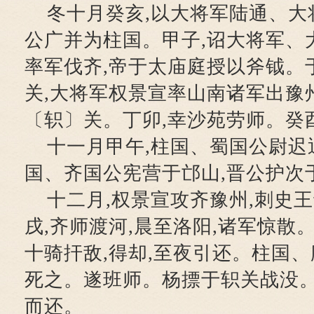
冬十月癸亥,以大将军陆通、大
公广并为柱国。甲子,诏大将军、
率军伐齐,帝于太庙庭授以斧钺。
关,大将军权景宣率山南诸军出豫州
〔轵〕关。丁卯,幸沙苑劳师。癸
十一月甲午,柱国、蜀国公尉迟
国、齐国公宪营于邙山,晋公护次
十二月,权景宣攻齐豫州,刺史
戌,齐师渡河,晨至洛阳,诸军惊散
十骑扞敌,得却,至夜引还。柱国、
死之。遂班师。杨摽于轵关战没
而还。