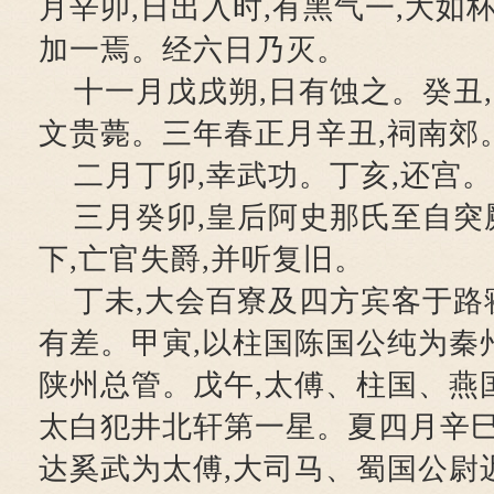
月辛卯,日出入时,有黑气一,大如杯
加一焉。经六日乃灭。
十一月戊戌朔,日有蚀之。癸丑
文贵薨。三年春正月辛丑,祠南郊
二月丁卯,幸武功。丁亥,还宫。
三月癸卯,皇后阿史那氏至自突
下,亡官失爵,并听复旧。
丁未,大会百寮及四方宾客于路
有差。甲寅,以柱国陈国公纯为秦
陕州总管。戊午,太傅、柱国、燕
太白犯井北轩第一星。夏四月辛巳
达奚武为太傅,大司马、蜀国公尉