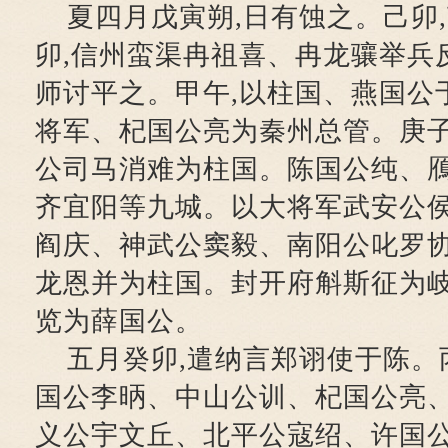
夏四月戊寅朔,日有蚀之。己卯
卯,信州蛮渠冉祖喜、冉龙骧举兵
师讨平之。甲午,以柱国、燕国公
将军、杞国公亮为秦州总管。庚子
公司马消难为柱国。陈国公纯、
齐宜阳等九城。以大将军武安公
阎庆、神武公窦毅、南阳公叱罗
龙恩并为柱国。封开府斛斯征为岐
览为薛国公。
五月癸卯,遣纳言郑诩使于陈。
国公李昞、中山公训、杞国公亮
义公宇文丘、北平公寇绍、许国