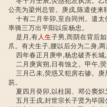
冬十月壬辰,荧惑犯左执法。乙
公亮为梁州总管。庚戌,陈遣使来
十有二月辛卯,至自同州。遣太
率骑三万出平阳以应杨忠。
是月,有
人生
子男,而阴在背后如
爪。有犬生子,腰以后分为二身,
四年春正月庚申,杨忠破齐长城
二月庚寅朔,日有蚀之。甲午,
三月己未,荧惑又犯房右骖。庚
笏。
夏四月癸卯,以柱国、邓公窦炽
五月壬戌,封世宗长子贤为毕国