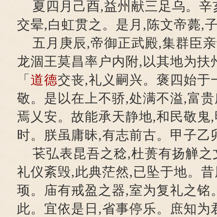
夏四月己酉,益州献三足乌。辛亥
交晕,白虹贯之。是月,陈文帝薨,
五月庚辰,帝御正武殿,集群臣
龙涸王莫昌率户内附,以其地为扶州
「
道德
交丧,礼义嗣兴。褒四始于
敬。是以在上不骄,处满不溢,富贵
焉乂安。故能承天静地,和民敬鬼,
时。朕虽庸昧,有志前古。甲子乙
苌弘表昆吾之稔,杜蒉有扬觯之
礼仪紊毁,此典茫然,已坠于地。昔
顼。庙有戒盈之器,室为复礼之铭
此。宜依是日,省事停乐。庶知为