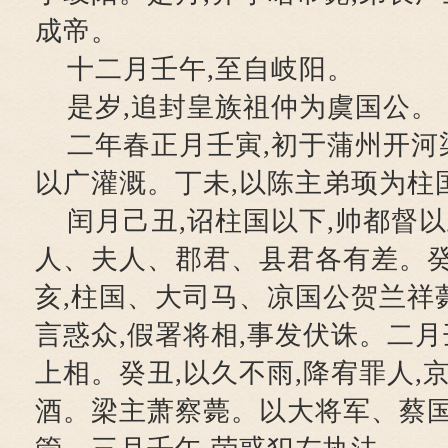
成帝。
十二月壬午,至自岐阳。
是岁,追封皇族祖仲为虞国公。
二年春正月壬寅,初于蒲州开河渠
以广灌溉。丁未,以陈主弟顼为柱
闰月己丑,诏柱国以下,帅都督以
人、夫人、郡君、县君各有差。癸
亥,柱国、大司马、凉国公贺兰祥
言惑众,假署将相,事发伏诛。二月
上相。癸丑,以久不雨,降宥罪人,
酒。梁主萧察薨。以大将军、蔡