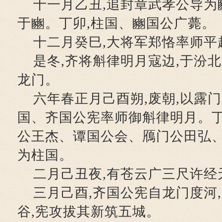
十一月乙丑,追封章武孝公导为
于豳。丁卯,柱国、豳国公广薨。
十二月癸巳,大将军郑恪率师平
是冬,齐将斛律明月寇边,于汾北
龙门。
六年春正月己酉朔,废朝,以露
国、齐国公宪率师御斛律明月。丁
公王杰、谭国公会、鴈门公田弘
为柱国。
二月己丑夜,有苍云广三尺许经
三月己酉,齐国公宪自龙门度河
谷,宪攻拔其新筑五城。