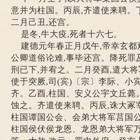
意并为柱国。丙辰,齐遣使来聘。
二月己丑,还宫。
是冬,牛大疫,死者十六七。
建德元年春正月戊午,帝幸玄都观
公卿道俗论难,事毕还宫。降死罪
刑已下,并宥之。二月癸酉,遣大将
使于突厥,司(宾)〔宗〕李际、小
齐。乙酉,柱国、安义公宇文丘薨
蚀之。齐遣使来聘。丙辰,诛大冢
柱国谭国公会、会弟大将军莒国公
柱国侯伏侯龙恩、龙恩弟大将军