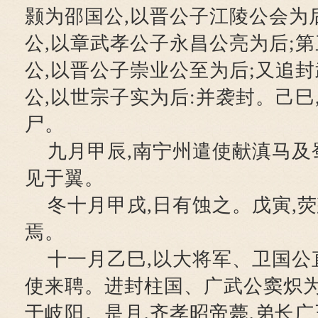
颢为邵国公,以晋公子江陵公会为
公,以章武孝公子永昌公亮为后;
公,以晋公子崇业公至为后;又追
公,以世宗子实为后:并袭封。己巳
尸。
九月甲辰,南宁州遣使献滇马及
见于翼。
冬十月甲戌,日有蚀之。戊寅,荧
焉。
十一月乙巳,以大将军、卫国公
使来聘。进封柱国、广武公窦炽为
于岐阳。是月,齐孝昭帝薨,弟长广