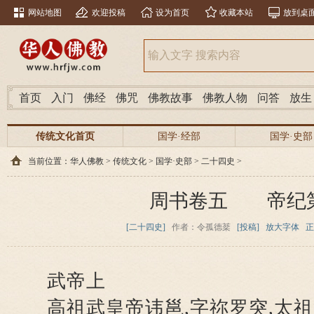
网站地图
欢迎投稿
设为首页
收藏本站
放到桌
首页
入门
佛经
佛咒
佛教故事
佛教人物
问答
放生
传统文化首页
国学·经部
国学·史部
当前位置：
华人佛教
>
传统文化
>
国学·史部
>
二十四史
>
周书卷五 帝纪
[二十四史]
作者：令孤德棻
[投稿]
放大字体
正
武帝上
高祖武皇帝讳邕,字祢罗突,太