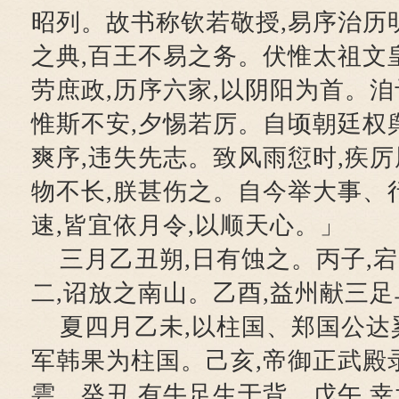
昭列。故书称钦若敬授,易序治历
之典,百王不易之务。伏惟太祖文皇
劳庶政,历序六家,以阴阳为首。洎
惟斯不安,夕惕若厉。自顷朝廷权舆
爽序,违失先志。致风雨愆时,疾厉
物不长,朕甚伤之。自今举大事、
速,皆宜依月令,以顺天心。」
三月乙丑朔,日有蚀之。丙子,
二,诏放之南山。乙酉,益州献三足
夏四月乙未,以柱国、郑国公达
军韩果为柱国。己亥,帝御正武殿
雩。癸丑,有牛足生于背。戊午,幸