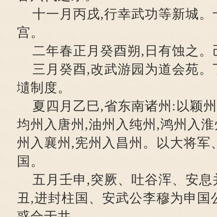
十一月丙戌,行幸武功等新城。
宫。
二年春正月癸酉朔,日有蚀之。
三月癸酉,改武游园为道会苑。
壝制度。
夏四月乙巳,省东南诸州:以颖
均州入唐州,油州入纯州,鸿州入淮
州入襄州,宪州入昌州。以大将军
国。
五月壬申,突厥、吐谷浑、安息
丑,进封柱国、安武公李穆为申国
惑合于井。