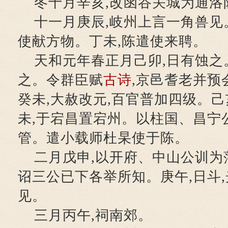
冬十月辛亥,改函谷关城为通洛
十一月庚辰,岐州上言一角兽见
使献方物。丁未,陈遣使来聘。
天和元年春正月己卯,日有蚀之。
之。令群臣赋
古诗
,京邑耆老并预
癸未,大赦改元,百官普加四级。己
未,于宕昌置宕州。以柱国、昌宁
管。遣小载师杜杲使于陈。
二月戊申,以开府、中山公训为
诏三公已下各举所知。庚午,日斗,
见。
三月丙午,祠南郊。