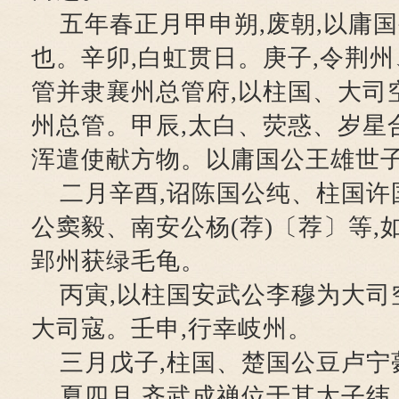
五年春正月甲申朔,废朝,以庸
也。辛卯,白虹贯日。庚子,令荆
管并隶襄州总管府,以柱国、大司
州总管。甲辰,太白、荧惑、岁星
浑遣使献方物。以庸国公王雄世
二月辛酉,诏陈国公纯、柱国许
公窦毅、南安公杨(荐)〔荐〕等,
郢州获绿毛龟。
丙寅,以柱国安武公李穆为大司
大司寇。壬申,行幸岐州。
三月戊子,柱国、楚国公豆卢宁
夏四月,齐武成禅位于其太子纬