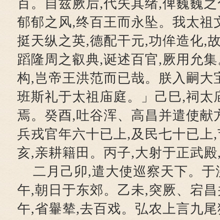
百。自兹厥后,代失其绪,俾巍巍之
郁郁之风,终百王而永坠。我太祖
挺天纵之英,德配干元,功侔造化,
蹈隆周之叡典,诞述百官,厥用允
构,岂帝王洪范而已哉。朕入嗣大
班斯礼于太祖庙庭。」己巳,祠太
焉。癸酉,吐谷浑、高昌并遣使献
兵戎官年六十已上,及民七十已上
亥,亲耕籍田。丙子,大射于正武殿
二月己卯,遣大使巡察天下。于
午,朝日于东郊。乙未,突厥、宕
午,省轝辇,去百戏。弘农上言九