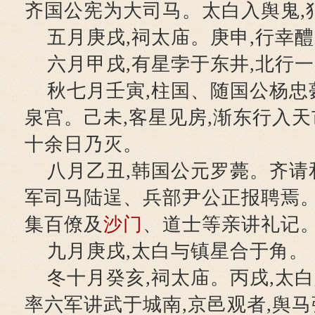
齐国公宪为大司马。太白入舆鬼,
五月庚戌,祠太庙。庚申,行幸
六月甲戌,有星孛于东井,北行一
秋七月壬寅,柱国、随国公杨忠
泉宫。己未,客星见房,渐东行入天市
十余日乃灭。
八月乙丑,韩国公元罗薨。齐请和
军司马陆逞、兵部尹公正报聘焉。
集百僚及
沙门
、道士等亲讲礼记
九月庚戌,太白与镇星合于角。
冬十月癸亥,祠太庙。丙戌,太白
率六军讲武于城南,京邑观者,舆马