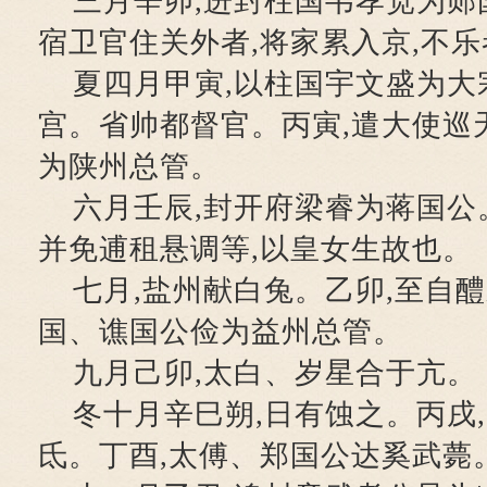
三月辛卯,进封柱国韦孝宽为郧
宿卫官住关外者,将家累入京,不乐
夏四月甲寅,以柱国宇文盛为大
宫。省帅都督官。丙寅,遣大使巡
为陕州总管。
六月壬辰,封开府梁睿为蒋国公。
并免逋租悬调等,以皇女生故也。
七月,盐州献白兔。乙卯,至自醴
国、谯国公俭为益州总管。
九月己卯,太白、岁星合于亢。
冬十月辛巳朔,日有蚀之。丙戌
氐。丁酉,太傅、郑国公达奚武薨