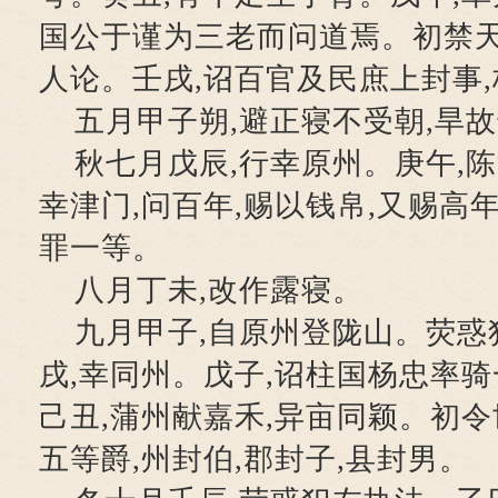
国公于谨为三老而问道焉。初禁天
人论。壬戌,诏百官及民庶上封事
五月甲子朔,避正寝不受朝,旱故
秋七月戊辰,行幸原州。庚午,陈
幸津门,问百年,赐以钱帛,又赐高
罪一等。
八月丁未,改作露寝。
九月甲子,自原州登陇山。荧惑
戌,幸同州。戊子,诏柱国杨忠率
己丑,蒲州献嘉禾,异亩同颖。初
五等爵,州封伯,郡封子,县封男。