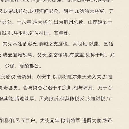
间,离其腹心;立信赏,诱其徒属。安寿知势穷迫,遂率部
又封彭城郡公,封顺河间郡公。明年,加骠骑大将军、开
郡公。十六年,拜大将军,出为荆州总管、山南道五十
践阼,拜少师,进位柱国。其年薨。
。其先本姓慕容氏,前燕之支庶也。高祖胜,以燕。皇始
氏,或云避难改焉。父长,柔玄镇将,有威重,见称于时。武
军、少保、涪陵郡公。
,美容仪,善骑射。永安中,以别将随尔朱天光入关,加授
灵寿县男。尝与梁仚定遇于平凉川,相与肄射。乃于百
服其能,赠遗甚厚。天光败后,侯莫陈悦反,太祖讨悦,宁
阳县伯,邑五百户。大统元年,除前将军,进爵为侯,增邑