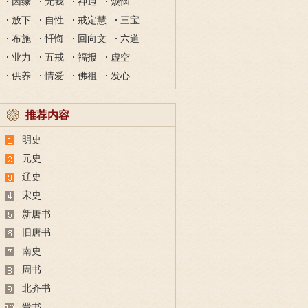
因缘
无我
神通
烦恼
放下
自性
戒定慧
三宝
布施
忏悔
回向文
六道
业力
五戒
福报
虚空
供养
情爱
佛祖
发心
推荐内容
明史
元史
辽史
宋史
新唐书
旧唐书
南史
周书
北齐书
晋书