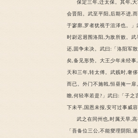
保定三年,迁太保。其年,
会晋阳。武至平阳,后期不进,
于寥廓,罗者犹视于沮泽也。」
时尉迟迥围洛阳,为敌所败。武
还,固争未决。武曰:「洛阳军
矣,备见形势。大王少年未经事
天和三年,转太傅。武贱时,奢
而已。外门不施戟,恒昼掩一扉
瞻,何轻率若是?」武曰:「子之
下未平,国恩未报,安可过事威
武之在同州也,时属天旱,
「吾备位三公,不能燮理阴阳,遂