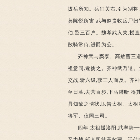
拔岳所知。岳征关右,引为别将
莫陈悦所害,武与赵贵收岳尸归
伯,邑三百户。魏孝武入关,授
散骑常侍,进爵为公。
齐神武与窦泰、高敖曹三道
祖意同,遂擒之。齐神武乃退。
交战,斩六级,获三人而反。齐
至日暮,去营百步,下马潜听,得
具知敌之情状,以告太祖。太祖
将军、仪同三司。
四年,太祖援洛阳,武率骑
又力战,斩其司徒高敖曹。迁