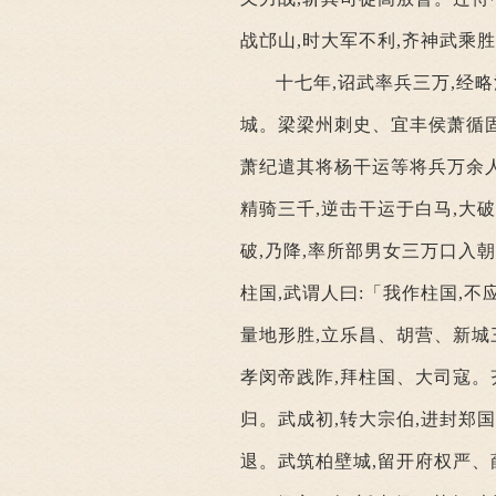
战邙山,时大军不利,齐神武乘
十七年,诏武率兵三万,经
城。梁梁州刺史、宜丰侯萧循固
萧纪遣其将杨干运等将兵万余人
精骑三千,逆击干运于白马,大
破,乃降,率所部男女三万口入
柱国,武谓人曰:「我作柱国,
量地形胜,立乐昌、胡营、新城
孝闵帝践阼,拜柱国、大司寇。
归。武成初,转大宗伯,进封郑
退。武筑柏壁城,留开府权严、