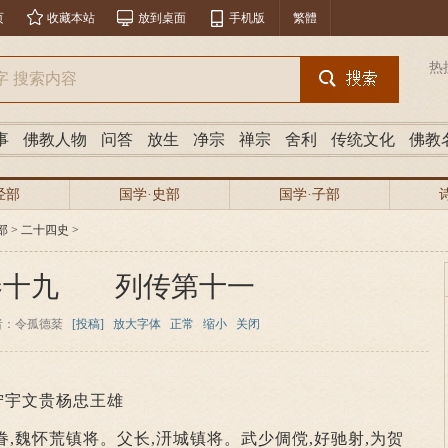
页
收藏本站
放到桌面
手机版
繁體
热
事
佛教人物
问答
放生
净宗
禅宗
舍利
传统文化
佛教
经部
国学·史部
国学·子部
部
>
二十四史
>
卷十九 列传第十一
者：令孤德棻
[投稿]
放大字体
正常
缩小
关闭
宁宇文贵杨忠王雄
眷,魏怀荒镇将。父长,汧城镇将。武少倜傥,好驰射,为贺