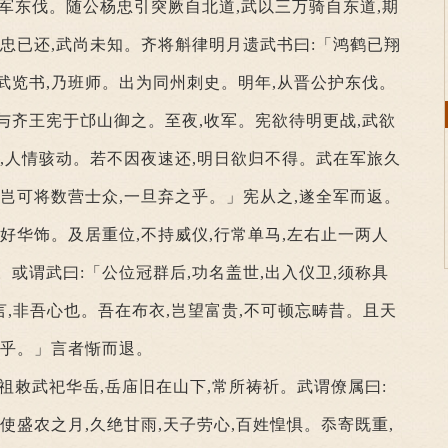
大军东伐。随公杨忠引突厥自北道,武以三万骑自东道,期
而忠已还,武尚未知。齐将斛律明月遗武书曰:「鸿鹤已翔
武览书,乃班师。出为同州刺史。明年,从晋公护东伐。
与齐王宪于邙山御之。至夜,收军。宪欲待明更战,武欲
散,人情骇动。若不因夜速还,明日欲归不得。武在军旅久
,岂可将数营士众,一旦弃之乎。」宪从之,遂全军而返。
侈好华饰。及居重位,不持威仪,行常单马,左右止一两人
。或谓武曰:「公位冠群后,功名盖世,出入仪卫,须称具
言,非吾心也。吾在布衣,岂望富贵,不可顿忘畴昔。且天
容乎。」言者惭而退。
高祖敕武祀华岳,岳庙旧在山下,常所祷祈。武谓僚属曰:
使盛农之月,久绝甘雨,天子劳心,百姓惶惧。忝寄既重,