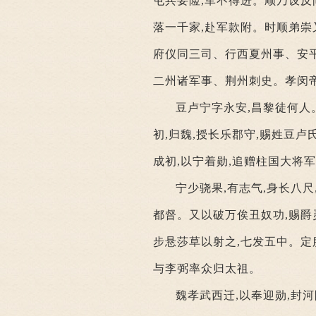
屯兵要险,军不得进。顺乃设反
落一千家,赴军款附。时顺弟崇
府仪同三司、行西夏州事、安平
二州诸军事、荆州刺史。孝闵帝
豆卢宁字永安,昌黎徒何人
初,归魏,授长乐郡守,赐姓豆卢
成初,以宁着勋,追赠柱国大将
宁少骁果,有志气,身长八尺
都督。又以破万俟丑奴功,赐爵
步悬莎草以射之,七发五中。定
与李弼率众归太祖。
魏孝武西迁,以奉迎勋,封河