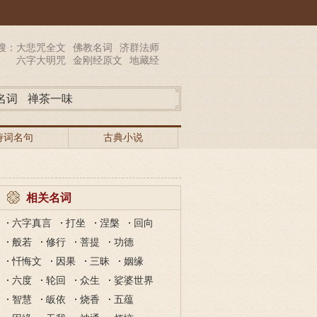
搜：
大悲咒全文
佛教名词
济群法师
六字大明咒
金刚经原文
地藏经
名词
禅茶一味
诗词名句
古典小说
相关名词
六字真言
打坐
涅槃
回向
般若
修行
菩提
功德
忏悔文
因果
三昧
姻缘
六度
轮回
众生
娑婆世界
智慧
皈依
烧香
五蕴