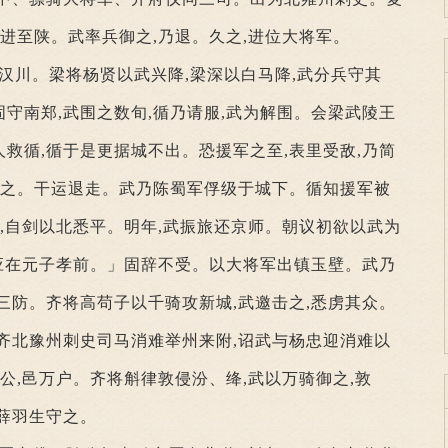
胜进至陕。武率兵御之,乃退。久之,进位大将军。
略汉川。梁将杨贤以武兴降,梁深以白马降,武分兵守其
守南郑,武围之数旬,循乃请服,武为解围。会梁武陵王
救循,循于是更据城不出。恐援军之至,表里受敌,乃简
破之。干运退走。武乃陈蜀军俘级于城下。循知援军被
朝,自剑以北悉平。明年,武振旅还京师。朝议初欲以武为
不应在元子孝前。」固辞不受。以大将军出镇玉壁。武乃
三防。齐将高苟子以千骑攻新城,武邀击之,悉虏其众。
齐北豫州刺史司马消难举州来附,诏武与杨忠迎消难以
国公,邑万户。齐将斛律敦侵汾、绛,武以万骑御之,敦
薛羽生守之。