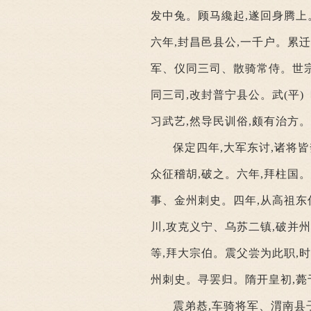
发中兔。顾马纔起,遂回身腾上
六年,封昌邑县公,一千户。累
军、仪同三司、散骑常侍。世宗
同三司,改封普宁县公。武(平)
习武艺,然导民训俗,颇有治方
保定四年,大军东讨,诸将皆
众征稽胡,破之。六年,拜柱国
事、金州刺史。四年,从高祖东
川,攻克义宁、乌苏二镇,破并
等,拜大宗伯。震父尝为此职,
州刺史。寻罢归。隋开皇初,薨
震弟惎,车骑将军、渭南县