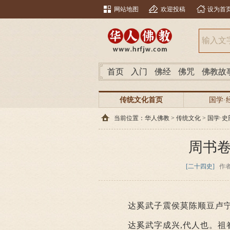
网站地图
欢迎投稿
设为首
首页
入门
佛经
佛咒
佛教故
传统文化首页
国学·
当前位置：
华人佛教
>
传统文化
>
国学·史
周书
[二十四史]
作
达奚武子震侯莫陈顺豆卢
达奚武字成兴,代人也。祖