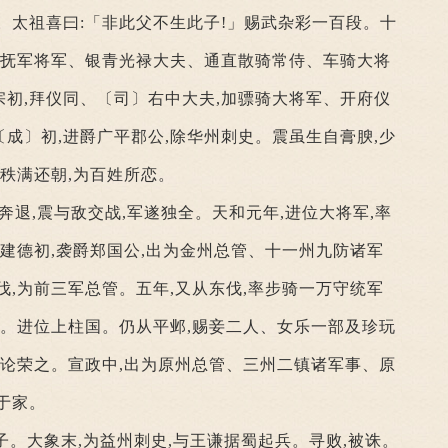
。太祖喜曰:「非此父不生此子!」赐武杂彩一百段。十
迁抚军将军、银青光禄大夫、通直散骑常侍、车骑大将
初,拜仪同、〔司〕右中大夫,加骠骑大将军、开府仪
〔成〕初,进爵广平郡公,除华州刺史。震虽生自膏腴,少
。秩满还朝,为百姓所恋。
奔退,震与敌交战,军遂独全。天和元年,进位大将军,率
。建德初,袭爵郑国公,出为金州总管、十一州九防诸军
伐,为前三军总管。五年,又从东伐,率步骑一万守统军
州。进位上柱国。仍从平邺,赐妾二人、女乐一部及珍玩
时论荣之。宣政中,出为原州总管、三州二镇诸军事、原
于家。
子。大象末,为益州刺史,与王谦据蜀起兵。寻败,被诛。