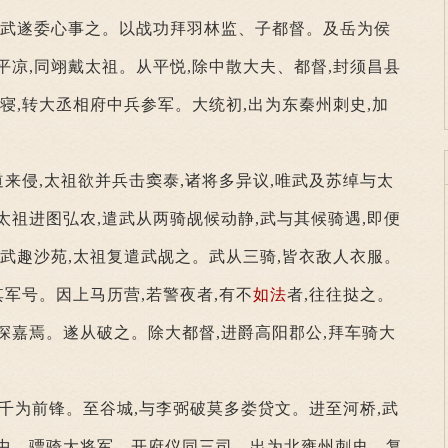
,武遂委心事之。以战功拜羽林监、子都督。及岳为侯
平凉,同翊戴太祖。从平悦,除中散大夫、都督,封须昌县
直寝,转大丞相府中兵参军。大统初,出为东秦州刺史,加
来侵,太祖欲并兵击窦泰,诸将多异议,唯武及苏绰与太
太祖进图弘农,遣武从两骑觇候动静,武与其候骑遇,即便
神武趣沙苑,太祖复遣武觇之。武从三骑,皆衣敌人衣服。
其军号。因上马历营,若警夜者,有不
如法
者,往往挞之。
深嘉焉。遂从破之。除大都督,进爵高阳郡公,拜车骑大
一千为前锋。至谷城,与李弼破莫多娄贷文。进至河桥,武
侍中、骠骑大将军、开府仪同三司。出为北雍州刺史。复