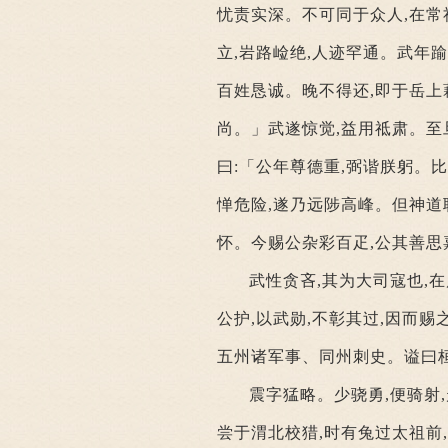
忧责实深。不可同于众人,在常
立,岩路崄绝,人迹罕通。武年踰
百姓恳诚。晚不得还,即于岳上
尚。」武遂惊觉,益用祗肃。至
曰:「公年尊德重,弼谐朕躬。
惮危险,遂乃远陟高峰。但神道
怀。今赐公杂彩百疋,公其善思
武性贪吝,其为大司寇也,
公护,以武勋,不彰其过,因而
五州诸军事、同州刺史。谥曰
震字猛略。少骁勇,便骑射
尝于渭北校猎,时有兔过太祖前,