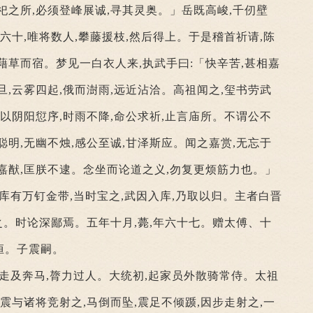
祀之所,必须登峰展诚,寻其灵奥。」岳既高峻,千仞壁
六十,唯将数人,攀藤援枝,然后得上。于是稽首祈请,陈
藉草而宿。梦见一白衣人来,执武手曰:「快辛苦,甚相嘉
旦,云雾四起,俄而澍雨,远近沾洽。高祖闻之,玺书劳武
比以阴阳愆序,时雨不降,命公求祈,止言庙所。不谓公不
聪明,无幽不烛,感公至诚,甘泽斯应。闻之嘉赏,无忘于
嘉猷,匡朕不逮。念坐而论道之义,勿复更烦筋力也。」
在库有万钉金带,当时宝之,武因入库,乃取以归。主者白晋
赐之。时论深鄙焉。五年十月,薨,年六十七。赠太傅、十
桓。子震嗣。
,走及奔马,膂力过人。大统初,起家员外散骑常侍。太祖
震与诸将竞射之,马倒而坠,震足不倾踬,因步走射之,一