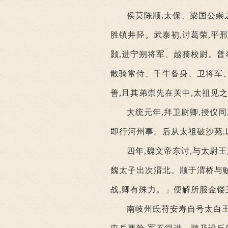
侯莫陈顺,太保、梁国公崇
胜镇井陉。武泰初,讨葛荣,平
颢,进宁朔将军、越骑校尉。普
散骑常侍、千牛备身、卫将军
善,且其弟崇先在关中,太祖见
大统元年,拜卫尉卿,授仪
即行河州事。后从太祖破沙苑,
四年,魏文帝东讨,与太尉
魏太子出次渭北。顺于渭桥与贼
战,卿有殊力。」便解所服金镂
南岐州氐苻安寿自号太白王