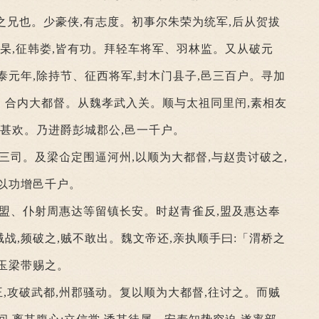
之兄也。少豪侠,有志度。初事尔朱荣为统军,后从贺拔
邢杲,征韩娄,皆有功。拜轻车将军、羽林监。又从破元
泰元年,除持节、征西将军,封木门县子,邑三百户。寻加
、合内大都督。从魏孝武入关。顺与太祖同里闬,素相友
之甚欢。乃进爵彭城郡公,邑一千户。
同三司。及梁仚定围逼河州,以顺为大都督,与赵贵讨破之,
以功增邑千户。
王盟、仆射周惠达等留镇长安。时赵青雀反,盟及惠达奉
战,频破之,贼不敢出。魏文帝还,亲执顺手曰:「渭桥之
玉梁带赐之。
,攻破武都,州郡骚动。复以顺为大都督,往讨之。而贼