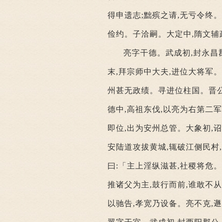
得申遗志;黜殡之请,无亏令终
俭约。子洽嗣。大定中,隋文辅
亮字干德。武成初,封永昌
末,拜宗师中大夫,进位大将军
州甚无政绩。寻进位柱国。晋公
德中,高祖东伐,以亮为右第二
即位,出为安州总管。大象初,
安陆道攻拔黄城,辄破江侧民村
曰:「主上淫纵滋甚,社稷将危
推诸父为主,鼓行而前,谁敢不
以驰告,孝宽乃设备。亮不克,