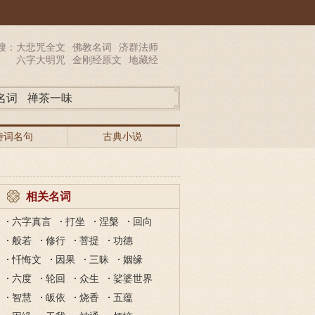
搜：
大悲咒全文
佛教名词
济群法师
六字大明咒
金刚经原文
地藏经
名词
禅茶一味
诗词名句
古典小说
相关名词
六字真言
打坐
涅槃
回向
般若
修行
菩提
功德
忏悔文
因果
三昧
姻缘
六度
轮回
众生
娑婆世界
智慧
皈依
烧香
五蕴