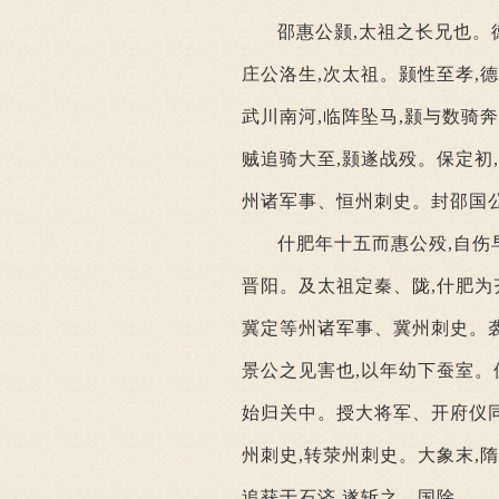
邵惠公颢,太祖之长兄也。
庄公洛生,次太祖。颢性至孝,
武川南河,临阵坠马,颢与数骑
贼追骑大至,颢遂战殁。保定初
州诸军事、恒州刺史。封邵国
什肥年十五而惠公殁,自伤
晋阳。及太祖定秦、陇,什肥为
冀定等州诸军事、冀州刺史。
景公之见害也,以年幼下蚕室。
始归关中。授大将军、开府仪同
州刺史,转荥州刺史。大象末,隋
追获于石济,遂斩之。国除。