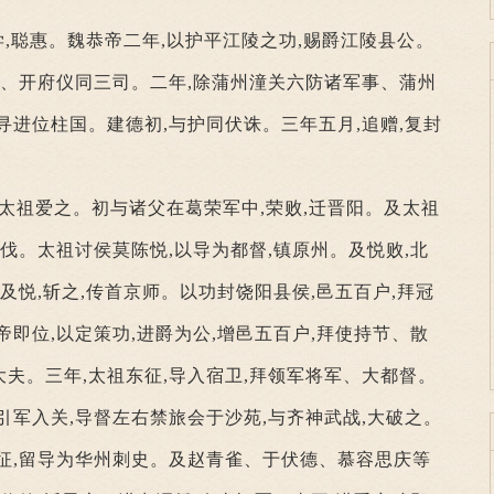
学,聪惠。魏恭帝二年,以护平江陵之功,赐爵江陵县公。
军、开府仪同三司。二年,除蒲州潼关六防诸军事、蒲州
寻进位柱国。建德初,与护同伏诛。三年五月,追赠,复封
,太祖爱之。初与诸父在葛荣军中,荣败,迁晋阳。及太祖
征伐。太祖讨侯莫陈悦,以导为都督,镇原州。及悦败,北
及悦,斩之,传首京师。以功封饶阳县侯,邑五百户,拜冠
帝即位,以定策功,进爵为公,增邑五百户,拜使持节、散
夫。三年,太祖东征,导入宿卫,拜领军将军、大都督。
引军入关,导督左右禁旅会于沙苑,与齐神武战,大破之。
征,留导为华州刺史。及赵青雀、于伏德、慕容思庆等