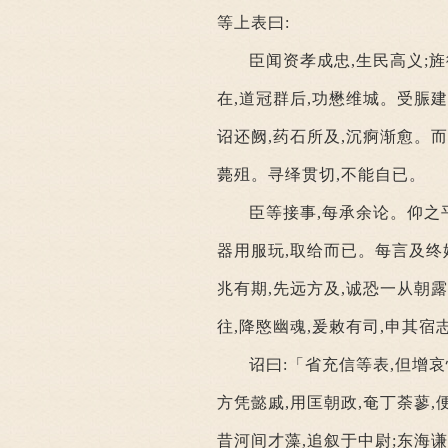
等上表曰:
臣闻资孝成忠,生民高义;
在,道冠群后,功懋维城。受脤建
诏还阙,药石所及,沉痾渐愈。而
薨殂。寻绎贯切,不能自已。
臣等接事,每承余论。仰之平
器用服玩,取给而已。每言及终
兆有期,先远方及,诚恐一从朝
往,降愍幽魂,爰敕有司,申其宿
诏曰:「省充信等表,但增
方凭懿戚,用匡朝政,奄丁荼蓼
昔河间才藻,追叙于中尉;东海