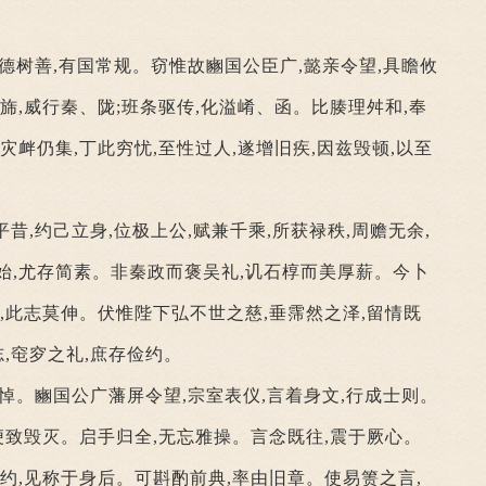
旌德树善,有国常规。窃惟故豳国公臣广,懿亲令望,具瞻攸
旆,威行秦、陇;班条驱传,化溢崤、函。比腠理舛和,奉
灾衅仍集,丁此穷忧,至性过人,遂增旧疾,因兹毁顿,以至
昔,约己立身,位极上公,赋兼千乘,所获禄秩,周赡无余,
始,尤存简素。非秦政而褒吴礼,讥石椁而美厚薪。今卜
露,此志莫伸。伏惟陛下弘不世之慈,垂霈然之泽,留情既
志,窀穸之礼,庶存俭约。
哀悼。豳国公广藩屏令望,宗室表仪,言着身文,行成士则。
,便致毁灭。启手归全,无忘雅操。言念既往,震于厥心。
谦约,见称于身后。可斟酌前典,率由旧章。使易箦之言,