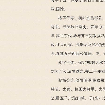
翼字干宜。武成初,封西阳郡公
诛,国除。
椿字干寿。初封永昌郡公。
将军。寻除岐州刺史。四年,关
年,高祖东伐,椿与齐王宪攻拔
位,拜大司寇。亮诛后,诏令绍
害,并其五子西阳公道宗、本、
众字干道。保定初,封天水
封为介公,后复诛之,并二子仲
杞简公连,幼而谨厚,临敌
持节、太傅、柱国大将军、大
公,邑五千户;谥曰简。子(光