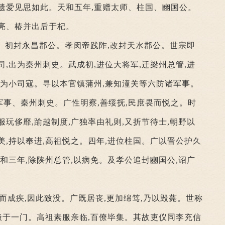
遗爱见思如此。天和五年,重赠太师、柱国、豳国公。
亮、椿并出后于杞。
。初封永昌郡公。孝闵帝践阼,改封天水郡公。世宗即
司,出为秦州刺史。武成初,进位大将军,迁梁州总管,进
入为小司寇。寻以本官镇蒲州,兼知潼关等六防诸军事。
诸军事、秦州刺史。广性明察,善绥抚,民庶畏而悦之。时
服玩侈靡,踰越制度,广独率由礼则,又折节待士,朝野以
美,持以奉进,高祖悦之。四年,进位柱国。广以晋公护久
天和三年,除陕州总管,以病免。及孝公追封豳国公,诏广
忧而成疾,因此致没。广既居丧,更加绵笃,乃以毁薨。世称
,极于一门。高祖素服亲临,百僚毕集。其故吏仪同李充信