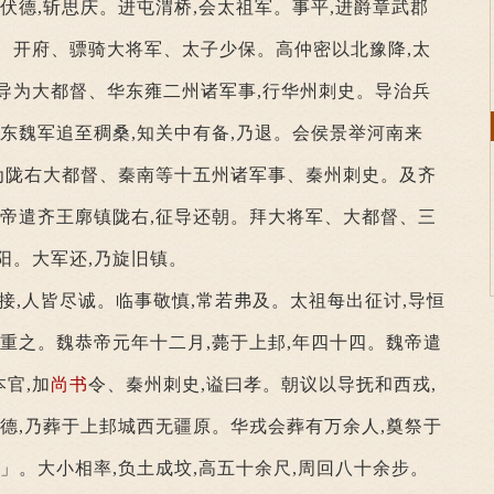
擒伏德,斩思庆。进屯渭桥,会太祖军。事平,进爵章武郡
、开府、骠骑大将军、太子少保。高仲密以北豫降,太
导为大都督、华东雍二州诸军事,行华州刺史。导治兵
,东魏军追至稠桑,知关中有备,乃退。会侯景举河南来
征为陇右大都督、秦南等十五州诸军事、秦州刺史。及齐
文帝遣齐王廓镇陇右,征导还朝。拜大将军、大都督、三
阳。大军还,乃旋旧镇。
引接,人皆尽诚。临事敬慎,常若弗及。太祖每出征讨,导恒
此重之。魏恭帝元年十二月,薨于上邽,年四十四。魏帝遣
官,加
尚书
令、秦州刺史,谥曰孝。朝议以导抚和西戎,
厥德,乃葬于上邽城西无疆原。华戎会葬有万余人,奠祭于
乎」。大小相率,负土成坟,高五十余尺,周回八十余步。