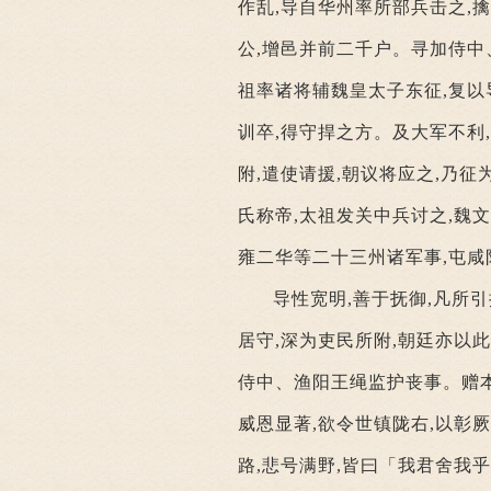
作乱,导自华州率所部兵击之,
公,增邑并前二千户。寻加侍中
祖率诸将辅魏皇太子东征,复以
训卒,得守捍之方。及大军不利
附,遣使请援,朝议将应之,乃
氏称帝,太祖发关中兵讨之,魏
雍二华等二十三州诸军事,屯咸
导性宽明,善于抚御,凡所
居守,深为吏民所附,朝廷亦以
侍中、渔阳王绳监护丧事。赠本
威恩显著,欲令世镇陇右,以彰
路,悲号满野,皆曰「我君舍我