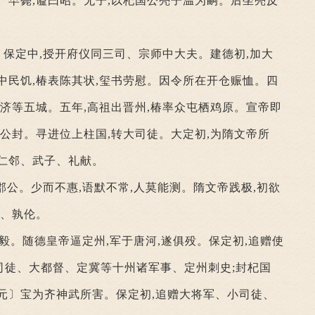
。早薨,谥曰昭。无子,以杞国公亮子温为嗣。后坐亮反
保定中,授开府仪同三司、宗师中大夫。建德初,加大
中民饥,椿表陈其状,玺书劳慰。因令所在开仓赈恤。四
武济等五城。五年,高祖出晋州,椿率众屯栖鸡原。宣帝即
烈公封。寻进位上柱国,转大司徒。大定初,为隋文帝所
仁邻、武子、礼献。
郡公。少而不惠,语默不常,人莫能测。隋文帝践极,初欲
和、孰伦。
果毅。随德皇帝逼定州,军于唐河,遂俱殁。保定初,追赠使
司徒、大都督、定冀等十州诸军事、定州刺史;封杞国
)〔元〕宝为齐神武所害。保定初,追赠大将军、小司徒、