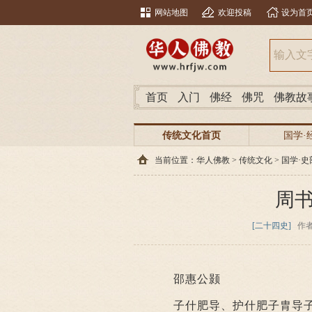
网站地图
欢迎投稿
设为首
首页
入门
佛经
佛咒
佛教故
传统文化首页
国学·
当前位置：
华人佛教
>
传统文化
>
国学·史
周
[二十四史]
作
邵惠公颢
子什肥导、护什肥子胄导