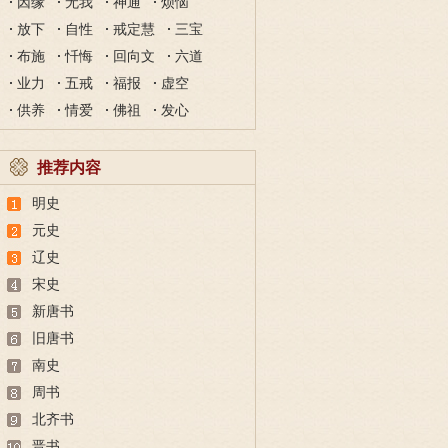
因缘
无我
神通
烦恼
放下
自性
戒定慧
三宝
布施
忏悔
回向文
六道
业力
五戒
福报
虚空
供养
情爱
佛祖
发心
推荐内容
明史
元史
辽史
宋史
新唐书
旧唐书
南史
周书
北齐书
晋书