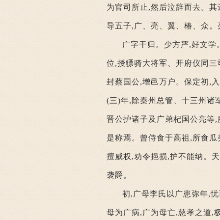
为官司所止,然后泣辞而去。其
导五子,广、亮、翼、椿、众。
广字干归。少方严,好文学
位,授骠骑大将军、开府仪同三
封蔡国公,增邑万户。保定初,
(三)年,除秦州总管、十三州
晋公护诸子及广弟杞国公亮等,
是称焉。曾侍食于高祖,所食瓜
擅威权,劝令挹损,护不能纳。
袭爵。
初,广母李氏以广患弥年,
母为广病,广为母亡,慈孝之道