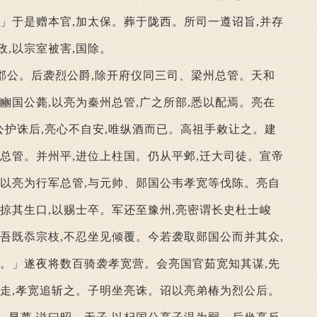
。」于是赠本官,加太保。葬于陇西。所司一遵诏旨,并存
政,以宗室被害,国除。
郡公。后袭烈公爵,除开府仪同三司、梁州总管。天和
。豳国公薨,以亮为秦州总管,广之所部,悉以配焉。亮在
护诛后,亮心不自安,唯纵酒而已。高祖手敕让之。建
军总管。并州平,进位上柱国。仍从平邺,迁大司徒。宣帝
诏以亮为行军总管,与元帅、郧国公韦孝宽等伐陈。亮自
,掠其生口,以赐士卒。军还至豫州,亮密谓长史杜士峻
。吾既忝宗枝,不忍坐见倾覆。今若袭取郧国公而并其众,
从。」遂夜将数百骑袭孝宽营。会亮国官茹宽知其谋,先
遯走,孝宽追斩之。子明坐亮诛。诏以亮弟椿为烈公后。