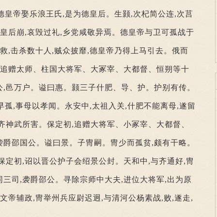
德皇帝娶乐浪王氏,是为德皇后。生颢,次杞简公连,次莒
德皇后崩,哀毁过礼,乡党咸敬异焉。德皇帝与卫可孤战于
奔救,击杀数十人,贼众披靡,德皇帝乃得上马引去。俄而
,追赠太师、柱国大将军、大冢宰、大都督、恒朔等十
公,邑万户。谥曰惠。颢三子什肥、导、护。护别有传。
早孤,事母以孝闻。永安中,太祖入关,什肥不能离母,遂留
齐神武所害。保定初,追赠大将军、小冢宰、大都督、
袭爵邵国公。谥曰景。子冑嗣。冑少而孤贫,颇有干略。
保定初,诏以晋公护子会绍景公封。天和中,与齐通好,冑
三司,袭爵邵公。寻除宗师中大夫,进位大将军,出为原
文帝辅政,冑举州兵应尉迟迥,与清河公杨素战,败,遂走,