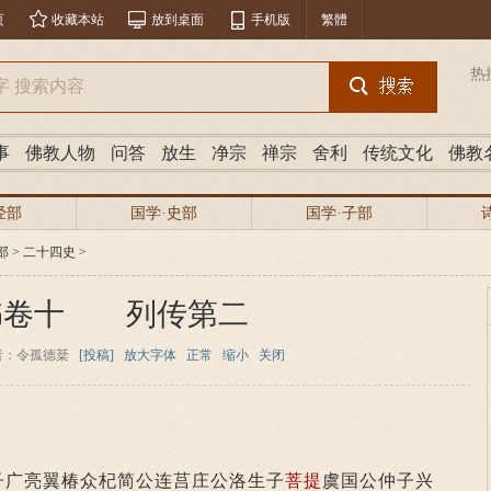
页
收藏本站
放到桌面
手机版
繁體
热
事
佛教人物
问答
放生
净宗
禅宗
舍利
传统文化
佛教
经部
国学·史部
国学·子部
部
>
二十四史
>
书卷十 列传第二
者：令孤德棻
[投稿]
放大字体
正常
缩小
关闭
子广亮翼椿众杞简公连莒庄公洛生子
菩提
虞国公仲子兴