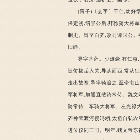
(冑子)〔会字〕干仁,幼好
保定初,绍景公后,拜骠骑大将
刺史。冑至自齐,改封谭国公。
旧爵。
导字菩萨。少雄豪,有仁惠
随贺拔岳入关,导从而西,常从
走出故塞,导率骑追之,至牵屯山
军将军,加通直散骑常侍。魏文
骑常侍、车骑大将军、左光禄大
齐神武渡河侵冯翊,太祖自弘农
进位仪同三司。明年,魏文帝东