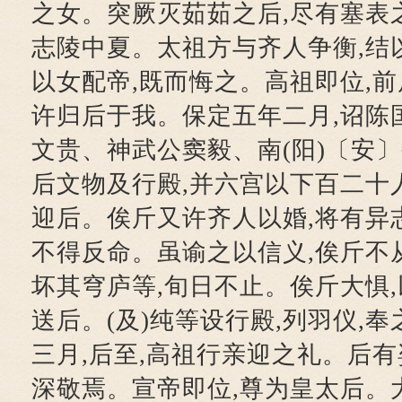
之女。突厥灭茹茹之后,尽有塞表之
志陵中夏。太祖方与齐人争衡,结
以女配帝,既而悔之。高祖即位,前
许归后于我。保定五年二月,诏陈
文贵、神武公窦毅、南(阳)〔安〕
后文物及行殿,并六宫以下百二十人
迎后。俟斤又许齐人以婚,将有异
不得反命。虽谕之以信义,俟斤不
坏其穹庐等,旬日不止。俟斤大惧,
送后。(及)纯等设行殿,列羽仪,
三月,后至,高祖行亲迎之礼。后有
深敬焉。宣帝即位,尊为皇太后。