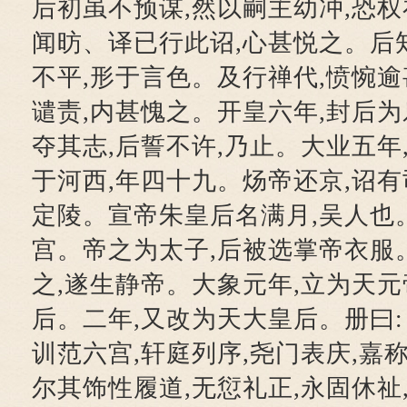
后初虽不预谋,然以嗣主幼冲,恐权
闻昉、译已行此诏,心甚悦之。后
不平,形于言色。及行禅代,愤惋
谴责,内甚愧之。开皇六年,封后
夺其志,后誓不许,乃止。大业五年
于河西,年四十九。炀帝还京,诏有
定陵。宣帝朱皇后名满月,吴人也
宫。帝之为太子,后被选掌帝衣服
之,遂生静帝。大象元年,立为天元
后。二年,又改为天大皇后。册曰
训范六宫,轩庭列序,尧门表庆,嘉
尔其饰性履道,无愆礼正,永固休祉