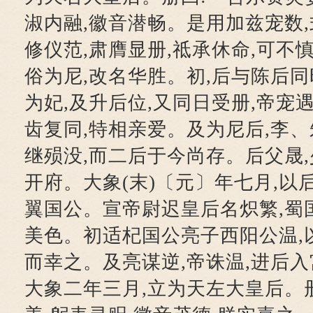
淑内融,徽音潜畅。是用加兹宠数
修仪范,肃膺显册,祗承休命,可不
俗为尼,改名华胜。初,后与陈后同
为妃,及升后位,又同日受册,帝宠遇
齿复同,特相亲爱。及为尼后,李
继殒没,而二后于今尚存。后父晟,
开府。大象(末)〔元〕年七月,以
翼国公。宣帝尉迟皇后名炽繁,蜀
美色。初适杞国公亮子西阳公温,
而幸之。及亮谋逆,帝诛温,进后入
大象二年三月,立为天左大皇后。