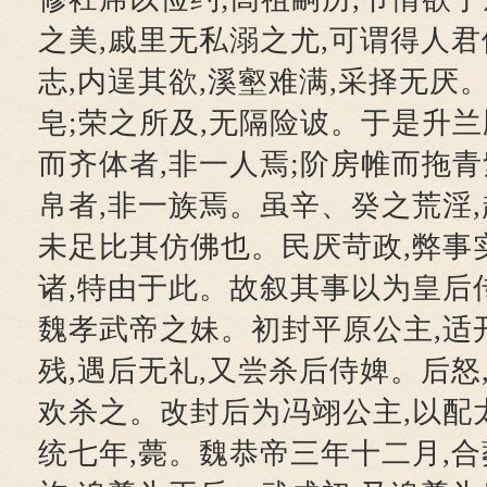
之美,戚里无私溺之尤,可谓得人
志,内逞其欲,溪壑难满,采择无厌
皂;荣之所及,无隔险诐。于是升兰
而齐体者,非一人焉;阶房帷而拖青
帛者,非一族焉。虽辛、癸之荒淫,
未足比其仿佛也。民厌苛政,弊事
诸,特由于此。故叙其事以为皇后
魏孝武帝之妹。初封平原公主,适
残,遇后无礼,又尝杀后侍婢。后怒
欢杀之。改封后为冯翊公主,以配
统七年,薨。魏恭帝三年十二月,