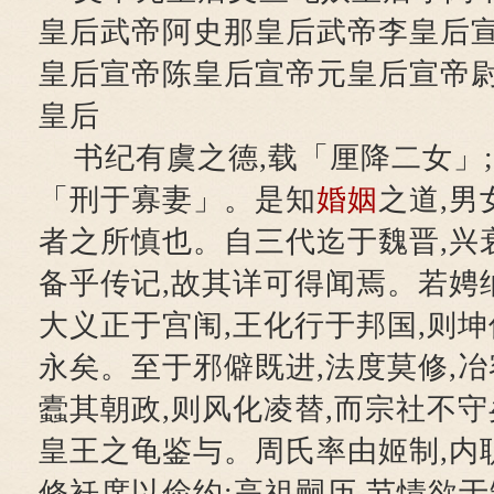
皇后武帝阿史那皇后武帝李皇后
皇后宣帝陈皇后宣帝元皇后宣帝
皇后
书纪有虞之德,载「厘降二女」
「刑于寡妻」。是知
婚姻
之道,男
者之所慎也。自三代迄于魏晋,兴衰
备乎传记,故其详可得闻焉。若娉纳
大义正于宫闱,王化行于邦国,则坤
永矣。至于邪僻既进,法度莫修,冶
蠹其朝政,则风化凌替,而宗社不守
皇王之龟鉴与。周氏率由姬制,内
修衽席以俭约;高祖嗣历,节情欲