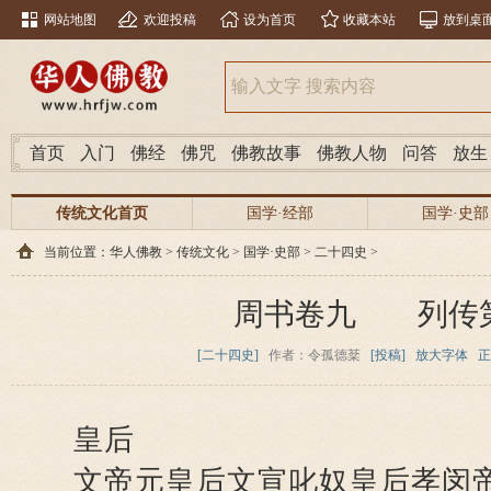
网站地图
欢迎投稿
设为首页
收藏本站
放到桌
首页
入门
佛经
佛咒
佛教故事
佛教人物
问答
放生
传统文化首页
国学·经部
国学·史部
当前位置：
华人佛教
>
传统文化
>
国学·史部
>
二十四史
>
周书卷九 列传
[二十四史]
作者：令孤德棻
[投稿]
放大字体
正
皇后
文帝元皇后文宣叱奴皇后孝闵