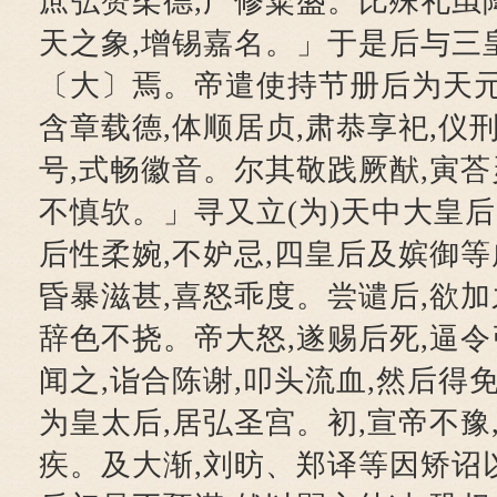
庶弘赞柔德,广修粢盛。比殊礼虽降
天之象,增锡嘉名。」于是后与三皇
〔大〕焉。帝遣使持节册后为天元
含章载德,体顺居贞,肃恭享祀,仪
号,式畅徽音。尔其敬践厥猷,寅荅
不慎欤。」寻又立(为)天中大皇后
后性柔婉,不妒忌,四皇后及嫔御
昏暴滋甚,喜怒乖度。尝谴后,欲加
辞色不挠。帝大怒,遂赐后死,逼
闻之,诣合陈谢,叩头流血,然后得
为皇太后,居弘圣宫。初,宣帝不豫
疾。及大渐,刘昉、郑译等因矫诏