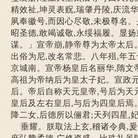
精效祉,坤灵表贶,瑞肇丹陵,庆流
夙奉徽号,而因心尽敬,未极尊名。
昭圣德,敢竭诚敬,永绥福履。显扬
谋。」宣帝崩,静帝尊为太帝太后
出俗为尼,改名常悲。八年殂,年五
京城南。宣帝杨皇后名丽华,隋文
高祖为帝纳后为皇太子妃。宣政元
后。帝后自称天元皇帝,号后为天
皇后及左右皇后,与后为四皇后焉。
降二女,后德所以俪君;天列四星,
垂耀。朕取法上玄,稽诸令典,爰