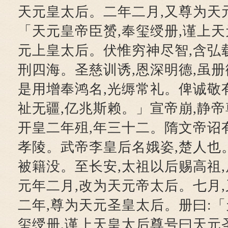
天元皇太后。二年二月,又尊为天
「天元皇帝臣赟,奉玺绶册,谨上
元上皇太后。伏惟穷神尽智,含弘载
刑四海。圣慈训诱,恩深明德,虽册
是用增奉鸿名,光缛常礼。俾诚敬有
祉无疆,亿兆斯赖。」宣帝崩,静
开皇二年殂,年三十二。隋文帝诏
孝陵。武帝李皇后名娥姿,楚人也
被籍没。至长安,太祖以后赐高祖
元年二月,改为天元帝太后。七月
二年,尊为天元圣皇太后。册曰:「
玺绶册,谨上天皇太后尊号曰天元