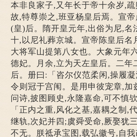
本非良家子,又年长于帝十余岁,
故,特尊崇之,班亚杨皇后焉。宣帝
(皇)后。隋开皇元年,出俗为尼,
十,以尼礼葬京城。宣帝陈皇后名月
大将军山提第八女也。大象元年六
德妃。月余,立为天左皇后。二年
后。册曰:「咨尔仪范柔闲,操履凝
令则冠于宫闱。是用申彼宠章,加
问诗,披图顾史,永隆嘉命,可不慎欤
「正内之重,风化之基,嘉耦之制,
继轨,次妃并四;虞舜受命,厥娶犹
不无。朕祗承宝图,载弘徽号,自我