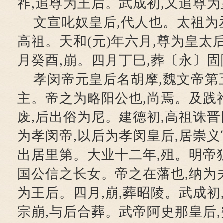
祚,追尊为王后。武成初,又追尊
文宣叱奴皇后,代人也。太祖为丞
高祖。天和(元)年六月,尊为皇太
月癸酉,崩。四月丁巳,葬〔永〕固
孝闵帝元皇后名胡摩,魏文帝第
主。帝之为略阳公也,尚焉。及践
废,后出俗为尼。建德初,高祖诛晋
为孝闵帝,以后为孝闵皇后,居崇义
出居里第。大业十二年,殂。明帝
国公信之长女。帝之在藩也,纳为
为王后。四月,崩,葬昭陵。武成初
宗崩,与后合葬。武帝阿史那皇后