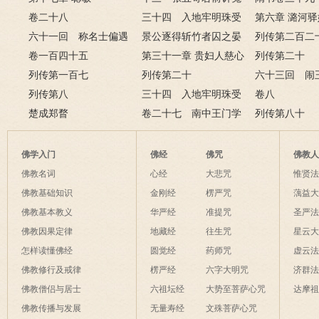
违圣旨
卷二十八
情 十三爷府邸赏亲兵
三十四 入地牢明珠受
第四
第六章 潞河
六十一回 称名士偏遇
酷刑 抗权贵刘华报君
景公逐得斩竹者囚之晏
戏 瞒真情巧
列传第二百二
大方家 探情人又见死对
卷一百四十五
恩
子谏第三
第三十一章 贵妇人慈心
下
列传第二十
头
列传第一百七
悯沉沦 帝乾隆雷雨理国
列传第二十
淮之王韶之荀
六十三回 闹
列传第八
政
三十四 入地牢明珠受
敢撒野 演阵
卷八
楚成郑瞀
酷刑 抗权贵刘华报君
卷二十七 南中王门学
骸
列传第八十
恩
案三
佛学入门
佛经
佛咒
佛教
佛教名词
心经
大悲咒
惟贤
佛教基础知识
金刚经
楞严咒
蕅益
佛教基本教义
华严经
准提咒
圣严
佛教因果定律
地藏经
往生咒
星云
怎样读懂佛经
圆觉经
药师咒
虚云
佛教修行及戒律
楞严经
六字大明咒
济群
佛教僧侣与居士
六祖坛经
大势至菩萨心咒
达摩
佛教传播与发展
无量寿经
文殊菩萨心咒