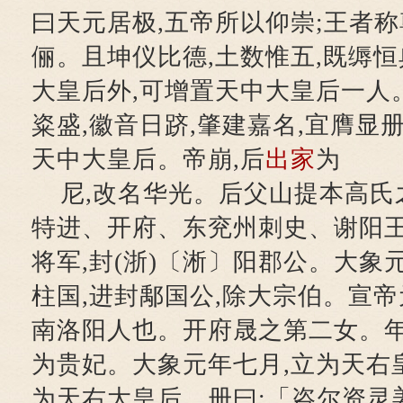
曰天元居极,五帝所以仰崇;王者称
俪。且坤仪比德,土数惟五,既缛恒
大皇后外,可增置天中大皇后一人
粢盛,徽音日跻,肇建嘉名,宜膺显
天中大皇后。帝崩,后
出家
为
尼,改名华光。后父山提本高氏
特进、开府、东兖州刺史、谢阳王
将军,封(浙)〔淅〕阳郡公。大象
柱国,进封鄅国公,除大宗伯。宣帝
南洛阳人也。开府晟之第二女。年
为贵妃。大象元年七月,立为天右
为天右大皇后。册曰:「咨尔资灵姜