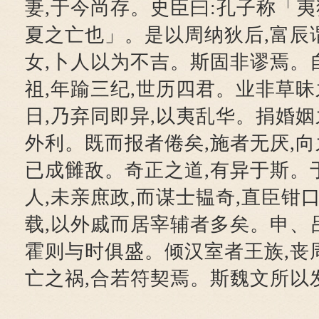
妻,于今尚存。史臣曰:孔子称「夷
夏之亡也」。是以周纳狄后,富辰
女,卜人以为不吉。斯固非谬焉。
祖,年踰三纪,世历四君。业非草昧
日,乃弃同即异,以夷乱华。捐婚姻
外利。既而报者倦矣,施者无厌,向
已成雠敌。奇正之道,有异于斯。
人,未亲庶政,而谋士韫奇,直臣钳
载,以外戚而居宰辅者多矣。申、
霍则与时俱盛。倾汉室者王族,丧
亡之祸,合若符契焉。斯魏文所以