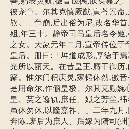
善,躬表灵贶,徽音茂德,朕实嘉之
彼宠章。尔其克慎厥猷,寅荅景命,
欤。」帝崩,后出俗为尼,改名华首
殂,年三十。静帝司马皇后名令姬
之女。大象元年二月,宣帝传位于帝
皇后。册曰:「坤道成形,厚德于焉
光所以丽天。在昔皇王,膺干御历,
篆。惟尔门积庆灵,家韬休烈,徽音
是用命尔,作俪皇极。尔其克励婉心
皇、英之逸轨,庶任、姒之芳尘,袆
虽休勿休,以隆嘉祚。」二年九月
奔陈,废后为庶人。后嫁为隋司(州