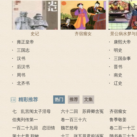
史记
齐宿瘤女
景公病水梦与
雍正皇帝
康熙大帝
教占梦者以
三国志
明史
汉书
三国杂事
后汉书
晋书
周书
南史
北齐书
辽史
精彩推荐
热门
推荐
文集
七 乱宫闱太子淫母
六十二回 苏舜卿含冤
齐宿瘤女
妃 宴仲秋康熙祭上苍
伯夷列传第一
归太虚 刘墨林暴怒斥禽
卷一百三十六
鲁季敬姜
一百二十九回 恋旧情
兽
魏芒慈母
卷二百一十三
雍正幸引娣 慰小妾允祉
第十七章 聪敏
十三 张五哥君前诉冤
隋书卷三十