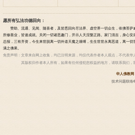
愿所有弘法功德回向：
赞助、流通、见闻、随喜者，及皆悉回向尽法界、虚空界一切众生，依佛菩萨
所修善业，皆速成就。关闭一切诸恶趣门，开示人天涅槃正路。家门清吉，身心安
总报，三有齐资，今生来世脱离一切外道天魔之缠缚，生生世世永离恶道，离一切
满之佛果。
免责声明：
文章来自网上收集，均已注明来源，均仅代表作者本人观点，不代表华
其版权归作者本人所有，如果有任何侵犯您权益的地方，请联系我们，
华人佛教网
技术问题联络