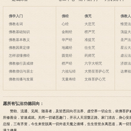
恩
案三
佛学入门
佛经
佛咒
佛教
佛教名词
心经
大悲咒
惟贤
佛教基础知识
金刚经
楞严咒
蕅益
佛教基本教义
华严经
准提咒
圣严
佛教因果定律
地藏经
往生咒
星云
怎样读懂佛经
圆觉经
药师咒
虚云
佛教修行及戒律
楞严经
六字大明咒
济群
佛教僧侣与居士
六祖坛经
大势至菩萨心咒
达摩
佛教传播与发展
无量寿经
文殊菩萨心咒
愿所有弘法功德回向：
赞助、流通、见闻、随喜者，及皆悉回向尽法界、虚空界一切众生，依佛菩萨
所修善业，皆速成就。关闭一切诸恶趣门，开示人天涅槃正路。家门清吉，身心安
总报，三有齐资，今生来世脱离一切外道天魔之缠缚，生生世世永离恶道，离一切
满之佛果。