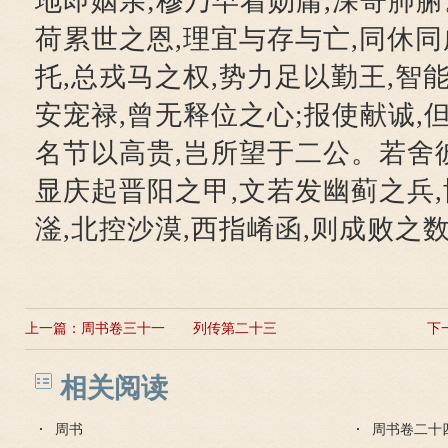
地即姻亲;穆乃早着勋庸,深寄肺腑
荷累世之恩,理宜与存与亡,同休
托,总戎马之权,势力足以勤王,智
安宠禄,曾无释位之心;报使献诚,
名节以高贵,岂所望于二公。若舍彼
显庆起晋阳之甲,文若发幽蓟之兵,
滏,北控沙漠,西指崤函,则成败之
上一篇：
周书卷三十一 列传第二十三
下
相关阅读
周书
周书卷二十