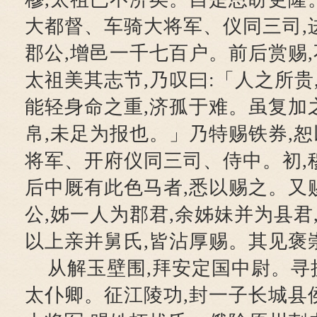
大都督、车骑大将军、仪同三司,进
郡公,增邑一千七百户。前后赏赐,
太祖美其志节,乃叹曰:「人之所贵
能轻身命之重,济孤于难。虽复加
帛,未足为报也。」乃特赐铁券,
将军、开府仪同三司、侍中。初,
后中厩有此色马者,悉以赐之。又
公,姊一人为郡君,余姊妹并为县君
以上亲并舅氏,皆沾厚赐。其见褒
从解玉壁围,拜安定国中尉。寻
太仆卿。征江陵功,封一子长城县