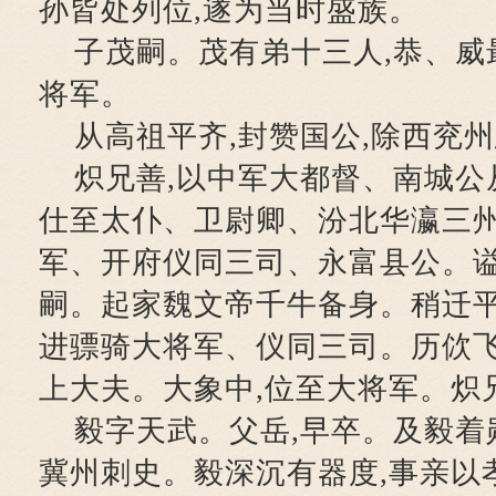
孙皆处列位,遂为当时盛族。
子茂嗣。茂有弟十三人,恭、威
将军。
从高祖平齐,封赞国公,除西兖州
炽兄善,以中军大都督、南城公
仕至太仆、卫尉卿、汾北华瀛三
军、开府仪同三司、永富县公。
嗣。起家魏文帝千牛备身。稍迁平
进骠骑大将军、仪同三司。历佽
上大夫。大象中,位至大将军。炽
毅字天武。父岳,早卒。及毅着
冀州刺史。毅深沉有器度,事亲以