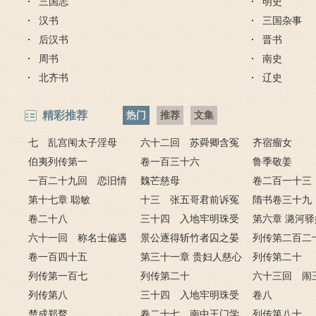
三国志
明史
汉书
三国杂事
后汉书
晋书
周书
南史
北齐书
辽史
精彩推荐
热门
推荐
文集
七 乱宫闱太子淫母
六十二回 苏舜卿含冤
齐宿瘤女
妃 宴仲秋康熙祭上苍
伯夷列传第一
归太虚 刘墨林暴怒斥禽
卷一百三十六
鲁季敬姜
一百二十九回 恋旧情
兽
魏芒慈母
卷二百一十三
雍正幸引娣 慰小妾允祉
第十七章 聪敏
十三 张五哥君前诉冤
隋书卷三十
违圣旨
卷二十八
情 十三爷府邸赏亲兵
三十四 入地牢明珠受
第四
第六章 潞河
六十一回 称名士偏遇
酷刑 抗权贵刘华报君
景公逐得斩竹者囚之晏
戏 瞒真情巧
列传第二百二
大方家 探情人又见死对
卷一百四十五
恩
子谏第三
第三十一章 贵妇人慈心
下
列传第二十
头
列传第一百七
悯沉沦 帝乾隆雷雨理国
列传第二十
淮之王韶之荀
六十三回 闹
列传第八
政
三十四 入地牢明珠受
敢撒野 演阵
卷八
楚成郑瞀
酷刑 抗权贵刘华报君
卷二十七 南中王门学
骸
列传第八十