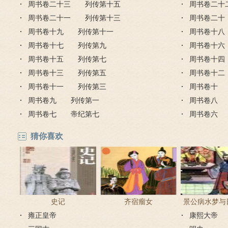
周书卷二十三 列传第十五
周书卷二十
周书卷二十一 列传第十三
周书卷二
周书卷十九 列传第十一
周书卷十
周书卷十七 列传第九
周书卷十
周书卷十五 列传第七
周书卷十
周书卷十三 列传第五
周书卷十
周书卷十一 列传第三
周书卷十
周书卷九 列传第一
周书卷八
周书卷七 帝纪第七
周书卷六
猜你喜欢
史记
齐宿瘤女
景公病水梦与
雍正皇帝
康熙大帝
教占梦者以