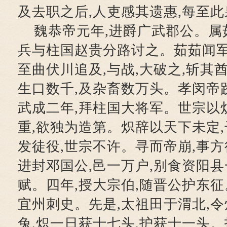
及去职之后,人吏感其遗惠,每至此
魏恭帝元年,进爵广武郡公。属
兵与柱国赵贵分路讨之。茹茹闻军
至曲伏川追及,与战,大破之,斩其
生口数千,及杂畜数万头。孝闵帝
武成二年,拜柱国大将军。世宗以
重,欲独为造第。炽辞以天下未定,
发徒役,世宗不许。寻而帝崩,事方
进封邓国公,邑一万户,别食资阳县
赋。四年,授大宗伯,随晋公护东征
宜州刺史。先是,太祖田于渭北,
兔,炽一日获十七头,护获十一头。