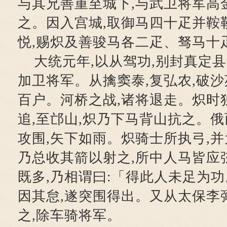
与其兄善重至城下,与武卫将军高
之。因入宫城,取御马四十疋并鞍
悦,赐炽及善骏马各二疋、驽马十
大统元年,以从驾功,别封真定县
加卫将军。从擒窦泰,复弘农,破沙
百户。河桥之战,诸将退走。炽时
追,至邙山,炽乃下马背山抗之。俄
攻围,矢下如雨。炽骑士所执弓,并
乃总收其箭以射之,所中人马皆应
既多,乃相谓曰:「得此人未足为
因其怠,遂突围得出。又从太保李
之,除车骑将军。