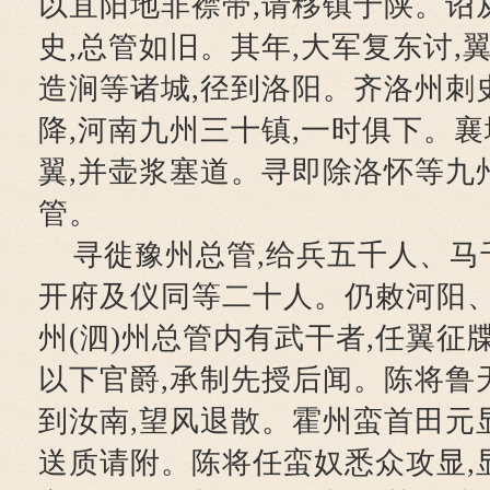
以宜阳地非襟带,请移镇于陕。诏
史,总管如旧。其年,大军复东讨,
造涧等诸城,径到洛阳。齐洛州刺
降,河南九州三十镇,一时俱下。
翼,并壶浆塞道。寻即除洛怀等九
管。
寻徙豫州总管,给兵五千人、马
开府及仪同等二十人。仍敕河阳
州(泗)州总管内有武干者,任翼征
以下官爵,承制先授后闻。陈将鲁
到汝南,望风退散。霍州蛮首田元显
送质请附。陈将任蛮奴悉众攻显,