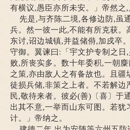
有横议,愚臣亦所未安。」帝然之
先是,与齐陈二境,各修边防,虽
兵。然一彼一此,不能有所克获。
东讨,诏边城镇,并益储偫,加戍卒
守御。翼谏曰:「宇文护专制之日,
败,所丧实多。数十年委积,一朝
之策,亦由敌人之有备故也。且疆埸
徒损兵储,非策之上者。不若解边严
民,敬待来者。彼必(善)〔喜〕于
出其不意,一举而山东可图。若犹
计。」帝纳之。
建德二年,出为安随等六州五防