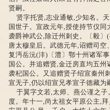
贤嗣。
贤字托贤,志业通敏,少知名。天
国世子。宣政元年,授使持节仪同
袭爵神武公,除迁州刺史。〔毅〕(
唐太穆皇后。武德元年,诏赠司空
复沔岳沅(沣)〔澧〕鄂十州诸军事
国公。并追赠贤,金迁房直均五州
袭杞国公。又追赠贤子绍宣秦州刺
宣无子,仍以绍宣兄孝宣子德藏为
于翼字文若,太师、燕公谨之子
度。年十一,尚太祖女平原公主,拜