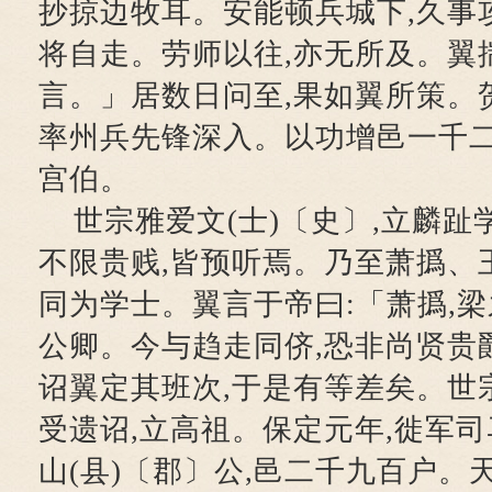
抄掠边牧耳。安能顿兵城下,久事攻
将自走。劳师以往,亦无所及。翼
言。」居数日问至,果如翼所策。
率州兵先锋深入。以功增邑一千
宫伯。
世宗雅爱文(士)〔史〕,立麟趾
不限贵贱,皆预听焉。乃至萧撝、
同为学士。翼言于帝曰:「萧撝,梁
公卿。今与趋走同侪,恐非尚贤贵
诏翼定其班次,于是有等差矣。世
受遗诏,立高祖。保定元年,徙军司
山(县)〔郡〕公,邑二千九百户。