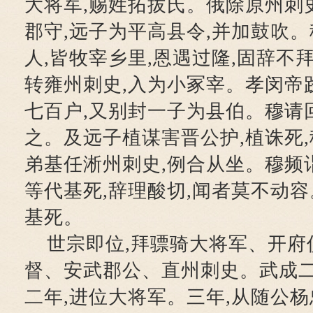
大将军,赐姓拓拔氏。俄除原州刺
郡守,远子为平高县令,并加鼓吹
人,皆牧宰乡里,恩遇过隆,固辞不
转雍州刺史,入为小冢宰。孝闵帝
七百户,又别封一子为县伯。穆请
之。及远子植谋害晋公护,植诛死
弟基任淅州刺史,例合从坐。穆频
等代基死,辞理酸切,闻者莫不动容
基死。
世宗即位,拜骠骑大将军、开府
督、安武郡公、直州刺史。武成二
二年,进位大将军。三年,从随公杨