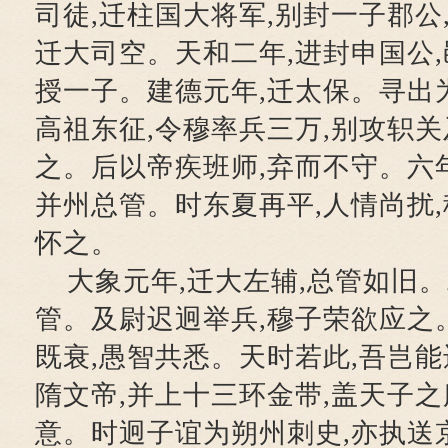
司徒,迁柱国大将军,别封一子郡公
迁大司空。天和二年,进封申国公,
授一子。建德元年,迁太保。寻出
高祖东征,令穆率兵三万,别攻轵关
之。后以帝疾班师,弃而不守。六年
并州总管。时东夏再平,人情尚扰,
怀之。
大象元年,迁大左辅,总管如旧。
管。及尉迟迥举兵,穆子荣欲应之
既衰,愚智共悉。天时若此,吾岂
隋文帝,并上十三环金带,盖天子之
意。时迥子谊为朔州刺史,亦执送