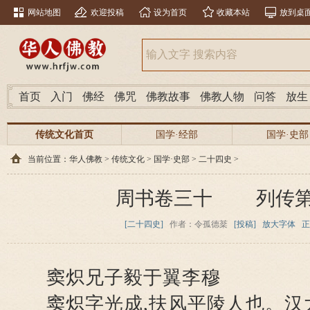
网站地图
欢迎投稿
设为首页
收藏本站
放到桌
首页
入门
佛经
佛咒
佛教故事
佛教人物
问答
放生
传统文化首页
国学·经部
国学·史部
当前位置：
华人佛教
>
传统文化
>
国学·史部
>
二十四史
>
周书卷三十 列传第
[二十四史]
作者：令孤德棻
[投稿]
放大字体
正
窦炽兄子毅于翼李穆
窦炽字光成,扶风平陵人也。汉