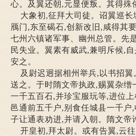
心。及翼还朝,元显便叛。其得殊
大象初,征拜大司徒。诏翼巡长
鴈门,东至碣石,创新改旧,咸得其
七州六镇诸军事、幽州总管。先是
民失业。翼素有威武,兼明斥候,自
安之。
及尉迟迥据相州举兵,以书招翼
送之。于时隋文帝执政,赐翼杂缯
一千五百石,并珍宝服玩等,进位上
邑通前五千户,别食任城县一千户
子让通表劝进,并请入朝。隋文帝
开皇初,拜太尉。或有告翼,云