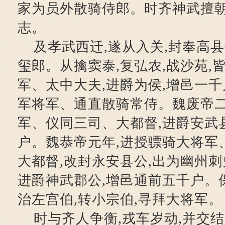
家为员外散骑侍郎。时齐神武擅朝
志。
及孝武西迁,遂从入关,封奉高县
玺郎。从擒窦泰,复弘农,战沙苑,
军、太中大夫,进爵为侯,增邑一
军将军、通直散骑常侍。魏废帝二
军、仪同三司、大都督,进爵安武
户。魏恭帝元年,进授骠骑大将军
大都督,改封永安县公,出为幽州刺
进爵神武郡公,增邑通前五千户。保
治左宫伯,转小宗伯,寻拜大将军。
时与齐人争衡,戎车岁动,并交结