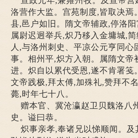
宣政元年,兼雍州牧。及宣帝营
洛营作大监。宫苑制度,皆取决焉
县,邑户如旧。隋文帝辅政,停洛阳
属尉迟迥举兵,炽乃移入金墉城,
人,与洛州刺史、平凉公元亨同心
事。相州平,炽方入朝。属隋文帝
进。炽自以累代受恩,遂不肯署笺
文帝践极,拜太傅,加殊礼,赞拜不
薨,时年七十八。
赠本官、冀沧瀛赵卫贝魏洛八
史。谥曰恭。
炽事亲孝,奉诸兄以悌顺闻。及