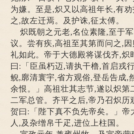
为嫌。至是,炽又以高祖年长,有劝
之,故左迁焉。及护诛,征太傅。
炽既朝之元老,名位素隆,至于军
议。尝有疾,高祖至其第而问之,
礼如此。帝于大德殿将谋伐齐,炽
曰:「臣虽朽迈,请执干橹,首启戎
鲵,廓清寰宇,省方观俗,登岳告成,
余恨。」高祖壮其志节,遂以炽第
二军总管。齐平之后,帝乃召炽历
贺曰:「陛下真不负先帝矣。」帝
人,及杂缯帛千疋,进位上柱国。