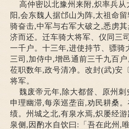
高仲密以北豫州来附,炽率兵从
阳,会东魏人据邙山为阵,太祖命留
骑奋击,中军与右军大破之,悉虏
济而还。迁车骑大将军、仪同三司
一千户。十三年,进使持节、骠骑
三司,加侍中,增邑通前三千九百户
莅职数年,政号清净。改封(武)安
将军。
魏废帝元年,除大都督、原州刺
申理幽滞,每亲巡垄亩,劝民耕桑。
绩。州城之北,有泉水焉,炽屡经游
泉侧,因酌水自饮曰:「吾在此州,