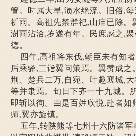
管。时属大旱,涢水绝流。旧俗,每
祈雨。高祖先禁群祀,山庙已除。
澍雨沾洽,岁遂有年。民庶感之,聚
德。
四年,高祖将东伐,朝臣未有知者
后乘驿,三诣翼问策焉。翼赞成之
荆、楚兵二万,自宛、叶趣襄城,
等并隶焉。旬日下齐一十九城。所
即斩以徇。由是百姓欣悦,赴者如
师,翼亦旋镇。
五年,转陕熊等七州十六防诸军