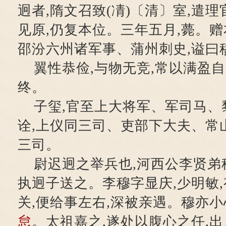
迥者,隋文召致(凊)〔清〕室,遣
见原,仍复本位。三年五月,薨。
邵汾六州诸军事、蒲州刺史,谥曰
翼性恭俭,与物无竞,常以满盈自
终。
子玺,官至上大将军、军司马、
诠,上仪同三司、吏部下大夫、常
三司。
尉迟迥之举兵也,河西公李贤弟
执迥子送之。李穆字显庆,少明敏
关,便给事左右,深被亲遇。穆亦小
怠
。太祖嘉之,遂处以腹心之任,出