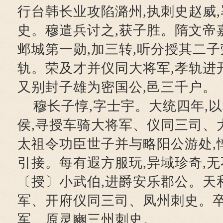
行台韩长业攻陷潞州,执刺史赵威
史。穆遣兵讨之,获子胜。隋文帝
邺城第一勋,加三转,听分授其二
轨。荣及才并仪同大将军,孝轨进
又别封子雄为密国公,邑三千户。
穆长子惇,字士宇。大统四年,
侯,寻授车骑大将军、仪同三司、
太祖令功臣世子并与略阳公游处,
引接。每有遐方服玩,异域珍奇,无
〔授〕小武伯,进爵安乐郡公。天
军、开府仪同三司、凤州刺史。
军、原灵豳三州刺史。