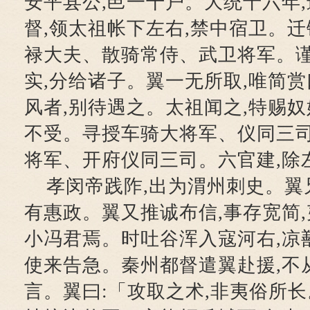
安平县公,邑一千户。大统十六年,
督,领太祖帐下左右,禁中宿卫。
禄大夫、散骑常侍、武卫将军。谨
实,分给诸子。翼一无所取,唯简
风者,别待遇之。太祖闻之,特赐奴
不受。寻授车骑大将军、仪同三司
将军、开府仪同三司。六官建,除
孝闵帝践阼,出为渭州刺史。翼
有惠政。翼又推诚布信,事存宽简,
小冯君焉。时吐谷浑入寇河右,凉
使来告急。秦州都督遣翼赴援,不
言。翼曰:「攻取之术,非夷俗所长