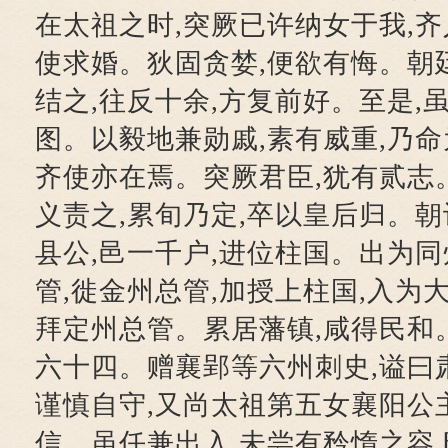
在太祖之时,突厥已许纳女于我,齐
使求婚。狄固贪婪,便欲有悔。朝
结之,往反十余,方复前好。至是,
图。以毅地兼勋戚,素有威重,乃命
齐使亦在焉。突厥君臣,犹有贰志
义责之,累旬乃定,卒以皇后归。朝
县公,邑一千户,进位柱国。出为同
管,徙金州总管,加授上柱国,入为
拜定州总管。累居藩镇,咸得民和。
六十四。赠襄郢等六州刺史,谥曰
谨慎自守,又尚太祖第五女襄阳公
信。虽任兼出入,未尝有矜惰之容