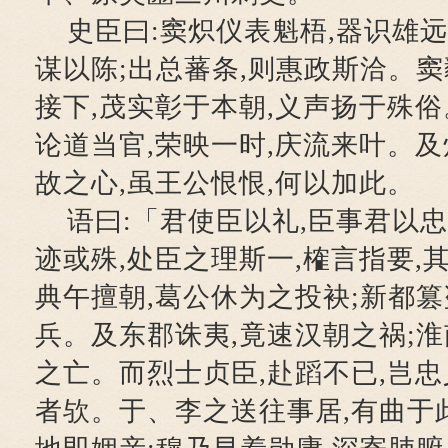
史臣曰:窦炽仪表魁梧,器识雄
谋以陈;出总蕃条,则惠政斯洽。窦
接下,茂实彰于本朝,义声扬于殊俗
论道当官,荣映一时,庆流来叶。及
故之心,虽王公恨恨,何以加此。
语曰:「君使臣以礼,臣事君以
迹或殊,处臣之理斯一,榷言指要,
典午擅朝,葛公休为之投袂;新都篡
兵。及东郡诛夷,竟速汉朝之祸;淮
之亡。而烈士贞臣,赴蹈不已,岂忠
者欤。于、李之送往事居,有曲于