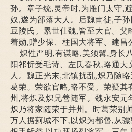
孙。章子统,灵帝时,为雁门太守,
奴,遂为部落大人。后魏南徙,子孙
豆陵氏。累世仕魏,皆至大官。父
着勋,赠少保、柱国大将军、建昌
炽性严明,有谋略,美须髯,身长
阳祁忻受毛诗、左氏春秋,略通大
人。魏正光末,北镇扰乱,炽乃随略
葛荣。荣欲官略,略不受。荣疑其
州,将炽及炽兄善随军。魏永安元年
炽乃将家随荣于并州。时葛荣别
万人据蓟城不下,以炽为都督,从
炽手斩娄,以功拜扬烈将军。三年,