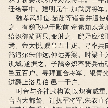
迁给事中。建明元年,加武厉将军
魏孝武即位,茹茹等诸番并遣使
之。有鸱飞鸣于殿前,帝素知炽善射
给炽御箭两只,命射之。鸱乃应弦
焉。帝大悦,赐帛五十疋。寻率兵
鹄追尔朱仲远,仲远奔梁。时梁主
谯城,遂据之。子鹄令炽率骑兵击破
邑五百户。寻拜直合将军、银青光
进爵上洛县伯,邑一千户。
时帝与齐神武构隙,以炽有威重,
合内大都督。迁抚军将军,朱衣直