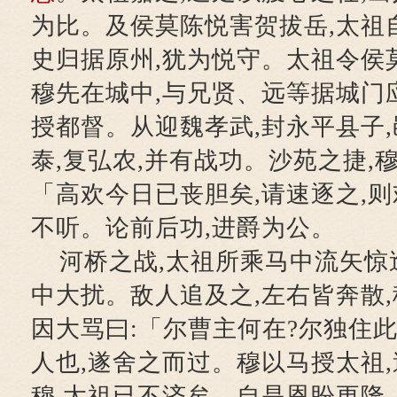
为比。及侯莫陈悦害贺拔岳,太祖
史归据原州,犹为悦守。太祖令侯
穆先在城中,与兄贤、远等据城门
授都督。从迎魏孝武,封永平县子
泰,复弘农,并有战功。沙苑之捷,
「高欢今日已丧胆矣,请速逐之,
不听。论前后功,进爵为公。
河桥之战,太祖所乘马中流矢惊逸
中大扰。敌人追及之,左右皆奔散,
因大骂曰:「尔曹主何在?尔独住
人也,遂舍之而过。穆以马授太祖
穆,太祖已不济矣。自是恩盼更隆