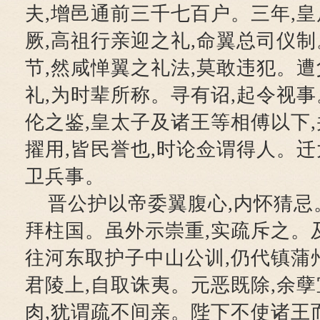
夫,增邑通前三千七百户。三年,
厥,高祖行亲迎之礼,命翼总司仪
节,然咸惮翼之礼法,莫敢违犯。遭
礼,为时辈所称。寻有诏,起令视
伦之鉴,皇太子及诸王等相傅以下
擢用,皆民誉也,时论佥谓得人。迁
卫兵事。
晋公护以帝委翼腹心,内怀猜忌
拜柱国。虽外示崇重,实疏斥之。及
往河东取护子中山公训,仍代镇蒲
君陵上,自取诛夷。元恶既除,余
肉,犹谓疏不间亲。陛下不使诸王