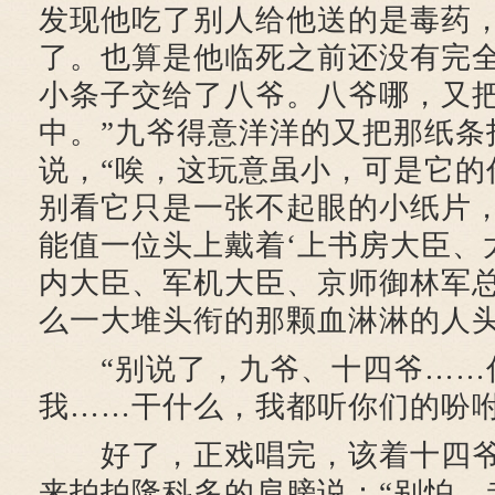
发现他吃了别人给他送的是毒药
了。也算是他临死之前还没有完
小条子交给了八爷。八爷哪，又
中。”九爷得意洋洋的又把那纸条
说，“唉，这玩意虽小，可是它的
别看它只是一张不起眼的小纸片
能值一位头上戴着‘上书房大臣、
内大臣、军机大臣、京师御林军总
么一大堆头衔的那颗血淋淋的人头
“别说了，九爷、十四爷……
我……干什么，我都听你们的吩咐
好了，正戏唱完，该着十四爷
来拍拍隆科多的肩膀说：“别怕，