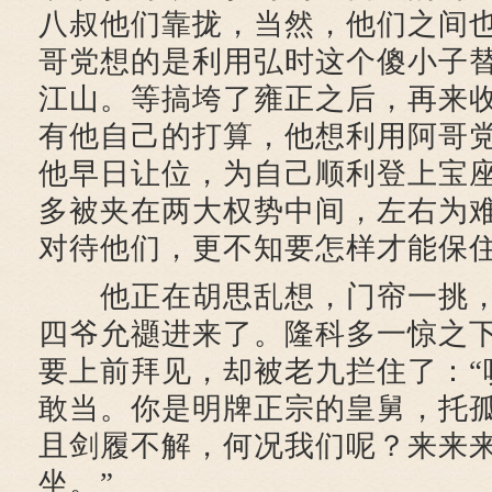
八叔他们靠拢，当然，他们之间
哥党想的是利用弘时这个傻小子
江山。等搞垮了雍正之后，再来
有他自己的打算，他想利用阿哥
他早日让位，为自己顺利登上宝
多被夹在两大权势中间，左右为
对待他们，更不知要怎样才能保
他正在胡思乱想，门帘一挑，
四爷允禵进来了。隆科多一惊之
要上前拜见，却被老九拦住了：“
敢当。你是明牌正宗的皇舅，托
且剑履不解，何况我们呢？来来
坐。”