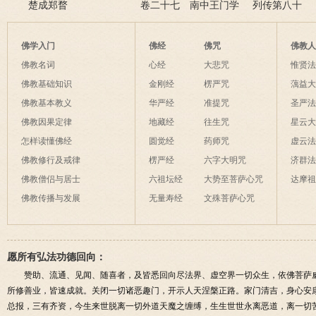
楚成郑瞀
酷刑 抗权贵刘华报君
卷二十七 南中王门学
骸
列传第八十
恩
案三
佛学入门
佛经
佛咒
佛教
佛教名词
心经
大悲咒
惟贤
佛教基础知识
金刚经
楞严咒
蕅益
佛教基本教义
华严经
准提咒
圣严
佛教因果定律
地藏经
往生咒
星云
怎样读懂佛经
圆觉经
药师咒
虚云
佛教修行及戒律
楞严经
六字大明咒
济群
佛教僧侣与居士
六祖坛经
大势至菩萨心咒
达摩
佛教传播与发展
无量寿经
文殊菩萨心咒
愿所有弘法功德回向：
赞助、流通、见闻、随喜者，及皆悉回向尽法界、虚空界一切众生，依佛菩萨
所修善业，皆速成就。关闭一切诸恶趣门，开示人天涅槃正路。家门清吉，身心安
总报，三有齐资，今生来世脱离一切外道天魔之缠缚，生生世世永离恶道，离一切