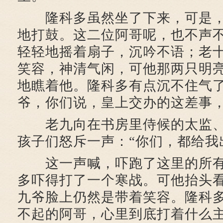
隆科多虽然坐了下来，可是，
地打鼓。这二位阿哥呢，也不声
轻轻地摇着扇子，沉吟不语；老
笑容，神清气闲，可他那两只明
地瞧着他。隆科多有点沉不住气了
爷，你们说，皇上交办的这差事，
老九向在书房里侍候的太监、
孩子们怒斥一声：“你们，都给我
这一声喊，吓跑了这里的所有
多吓得打了一个寒战。可他抬头
九爷脸上仍然是带着笑容。隆科
不起的阿哥，心里到底打着什么