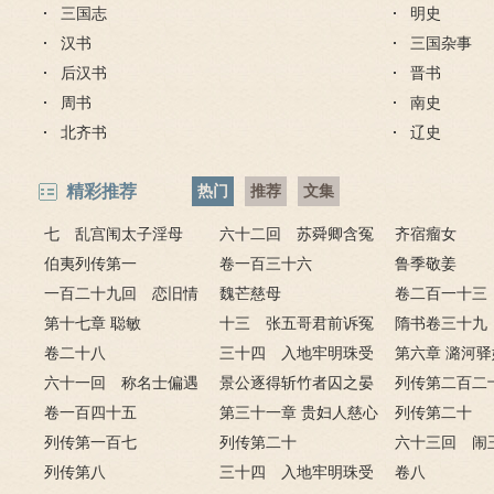
三国志
明史
汉书
三国杂事
后汉书
晋书
周书
南史
北齐书
辽史
精彩推荐
热门
推荐
文集
七 乱宫闱太子淫母
六十二回 苏舜卿含冤
齐宿瘤女
妃 宴仲秋康熙祭上苍
伯夷列传第一
归太虚 刘墨林暴怒斥禽
卷一百三十六
鲁季敬姜
一百二十九回 恋旧情
兽
魏芒慈母
卷二百一十三
雍正幸引娣 慰小妾允祉
第十七章 聪敏
十三 张五哥君前诉冤
隋书卷三十
违圣旨
卷二十八
情 十三爷府邸赏亲兵
三十四 入地牢明珠受
第四
第六章 潞河
六十一回 称名士偏遇
酷刑 抗权贵刘华报君
景公逐得斩竹者囚之晏
戏 瞒真情巧
列传第二百二
大方家 探情人又见死对
卷一百四十五
恩
子谏第三
第三十一章 贵妇人慈心
下
列传第二十
头
列传第一百七
悯沉沦 帝乾隆雷雨理国
列传第二十
淮之王韶之荀
六十三回 闹
列传第八
政
三十四 入地牢明珠受
敢撒野 演阵
卷八