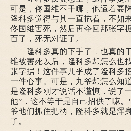
可是，佟国维不干哪，他逼着要
隆科多觉得与其一直拖着，不如
佟国维害死，然后再夺回那张字
百了，死无对证了。
隆科多真的下手了，也真的干
维被害死以后，隆科多却怎么也
张字据！这件事几乎成了隆科多
一件心事。可是，九爷却怎么知
是隆科多刚才说话不谨慎，说了一
他”，这不等于是自己招供了嘛。
爷他们抓住把柄，隆科多就是浑
了。