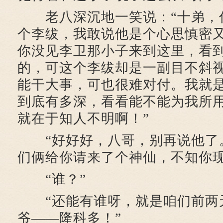
老八深沉地一笑说：“十弟，
个李绂，我敢说他是个心思慎密
你没见李卫那小子来到这里，看
的，可这个李绂却是一副目不斜
能干大事，可也很难对付。我就
到底有多深，看看能不能为我所
就在于知人不明啊！”
“好好好，八哥，别再说他了
们俩给你请来了个神仙，不知你现
“谁？”
“还能有谁呀，就是咱们前两
爷——隆科多！”