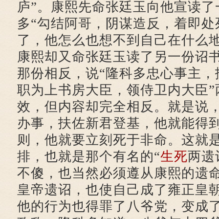
庐”。康熙先命张廷玉向他宣读了
多“勾结阿哥，阴谋造反，着即处
了，他怎么也想不到自己在什么
康熙却又命张廷玉读了另一份诏
那份相反，说“隆科多忠心事主，
职为上书房大臣，领侍卫内大臣”
效，但内容却完全相反。就是说
办事，扶佐新君登基，他就能得
则，他就要立刻死于非命。这就
排，也就是那个有名的“
生死
两遗
不傻，也当然必须遵从康熙的遗
皇帝遗诏，也使自己成了雍正皇
他的行为也得罪了八爷党，变成