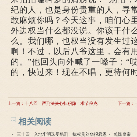
纪的人，也是身份贵重的人，寻
敢麻烦你吗？今天这事，咱们心
外边权当什么都没说。你该干什
么。我们哪，也权当没有发生过
啊！不过，以后八爷这里，会有
的。”他回头向外喊了一嗓子：“
的，快过来！现在不唱，更待何时
上一篇：
十八回 严刑法决心扫积弊 求节俭克
下一篇：
己当先行
相关阅读
三十四 入地牢明珠受酷刑 抗权贵刘华报君恩
乾隆皇帝