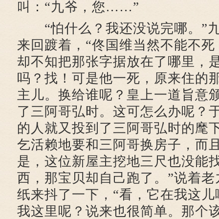
叫：“九爷，您……”
“怕什么？我还没说完哪。”九
来回踱着，“佟国维当然不能不死
却不知把那张字据放在了哪里，
吗？找！可是他一死，原来住的
主儿。换给谁呢？皇上一道旨意
了三阿哥弘时。这可怎么办呢？
的人就又投到了三阿哥弘时的麾
乞活赖地要和三阿哥换房子，而
是，这位新屋主挖地三尺也没能
西，那宝贝却自己跑了。”说着老
纸来抖了一下，“看，它在我这儿
我这里呢？说来也很简单。那个