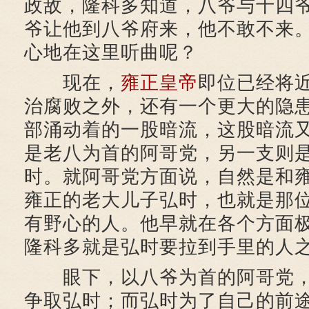
政敌，隆科多知道，八爷与十四
爷让他到八爷府来，他不敢不来
心地在这里听曲呢？
现在，
雍正皇帝
即位已经将
治腐败之外，还有一个更大的隐
部涌动着的一股暗流，这股暗流
是老八为首的阿哥党，另一支则
时。就阿哥党方面说，自然是和
雍正的老大儿子弘时，也就是那位
有野心的人。他早就在各个方面
隆科多就是弘时要拉到手里的人
眼下，以八爷为首的阿哥党，
争取弘时；而弘时为了自己的前