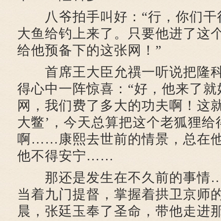
八爷拍手叫好：“行，你们干
大鱼给钓上来了。只要他进了这
给他预备下的这张网！”
首席王大臣允禩一听说把隆科
得心中一阵惊喜：“好，他来了就
网，我们费了多大的功夫啊！这就
大鳖’，今天总算把这个老狐狸给
啊……康熙去世前的情景，总在
他不得安宁……
那还是发生在不久前的事情…
当着九门提督，掌握着拱卫京师
晨，张廷玉奉了圣命，带他走进那