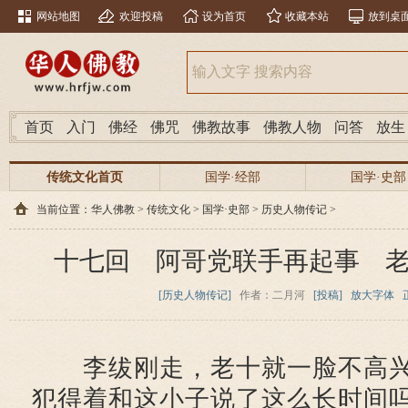
网站地图
欢迎投稿
设为首页
收藏本站
放到桌
首页
入门
佛经
佛咒
佛教故事
佛教人物
问答
放生
传统文化首页
国学·经部
国学·史部
当前位置：
华人佛教
>
传统文化
>
国学·史部
>
历史人物传记
>
十七回 阿哥党联手再起事 
[历史人物传记]
作者：二月河
[投稿]
放大字体
李绂刚走，老十就一脸不高兴
犯得着和这小子说了这么长时间吗