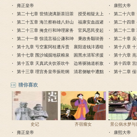
雍正皇帝
康熙大帝
第二十七章 世情浇漓新茶旧茶 授受相疑太上
第二十六章
今上
第二十五章 海兰察称雄八卦山 福康安血战诸
消融
第二十四章
罗城
第二十三章 掩贪行和珅理家务 官风恶民变起
海流
第二十二章
台湾
第二十一章 惊流言福公谦和珅 秉政务颙琰善
苍发
第二十章 
藏拙
第十九章 亏空案阿桂遭斥责 襄阳道钱沣遇暗
庙
第十八章 
算
第十七章 围沙城掘地获粮泉 困黑水清军求援
温
第十六章 
兵
第十五章 天真武夫饮茶吹牛 边将驱驰道析敌
营
第十四章 
情
第十三章 理宫务皇帝振乾纲 清君侧敏中遭黜
域
第十二章 
贬
城
猜你喜欢
史记
齐宿瘤女
景公病水梦与
雍正皇帝
康熙大帝
教占梦者以