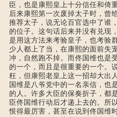
臣，也是康熙皇上十分信任和倚
后来康熙第一次废掉太子时，曾
推荐太子，说无论百官选中了谁
的位子。这句话后来并没有兑现
是用这方法来考验皇子，也考验
少人都上了当，在康熙的面前失
冲，自然跑不掉。而佟国维也是
的一个，而且是很重要的一个。
枉，但康熙老皇上这一招却大出
国维是八爷党中的一名亲信，也
的人。许多大臣的保奏折子，都
臣佟国维行动后才递上去的。所
恨得最厉害，甚至在说到佟国维时