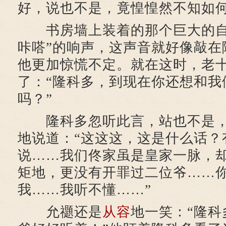
好，说也不是，竟惶惶然不知如
书房墙上装着的那个巨大的自
咔嗒”的响声，这声音就好像敲在
他更加惊慌不定。就在这时，老
了：“隆科多，到现在你还想和我
吗？”
隆科多忽听此言，站也不是，
地说道：“这这这，这是什么话？
说……我们佟家虽是皇家一脉，
矩地，更没有开罪过二位爷……
我……我听不懂……”
允禵还是
从容
地一笑：“隆科