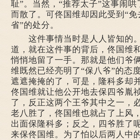
耻”。当然，“推荐太子”这事闹
而散了。可佟国维却因此受到“免
省”的处分。
这件事情当时是人人皆知的。
道，就在这件事的背后，佟国维
悄悄地留了一手。那就是他们爷
维既然已经亮明了“保八爷”的态
遮遮掩掩的了，可是，隆科多却
佟国维就让他公开地去保四爷胤
了，反正这两个王爷其中之一，
老八胜了，佟国维也就占了上风
出面保隆科多；反之，四爷胜了
来保佟国维。为了怕以后两人中