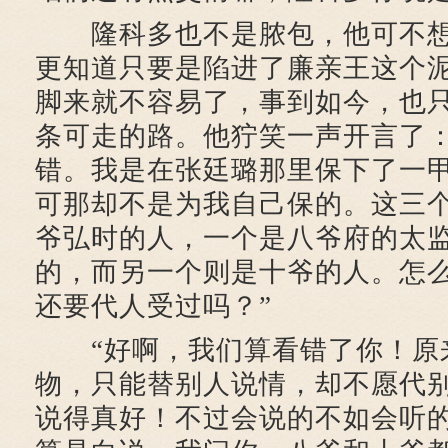
隆科多也不是脓包，他可不想
更知道只要是陷进了廉亲王这个
脚来就不容易了，事到如今，也
条可走的路。他狞笑一声开言了：
错。我是在张廷璐那里保下了一
可那却不是为我自己保的。这三
爷弘时的人，一个是八爷府的太
的，而另一个则是十爷的人。怎
还要代人受过吗？”
“好啊，我们算看错了你！原
物，只能替别人说情，却不愿代
说得真好！不过会说的不如会听