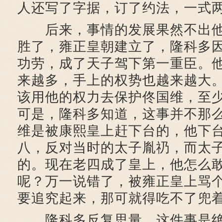
人还写了字据，订了约法，一式
后来，事情的发展果然不出他
胜了，雍正皇朝建立了，隆科多
功劳，成了天子驾下第一重臣。
来越多，手上的权势也越来越大
该用他的权力去保护佟国维，至
可是，隆科多知道，这事并不那
维是被康熙皇上赶下台的，他下
八，反对当时的太子胤礽，而太
的。现在老四成了皇上，他怎么
呢？万一说错了，被雍正皇上骂
要追究起来，那可就得吃不了兜
隆科多反复思量，这件事是绝