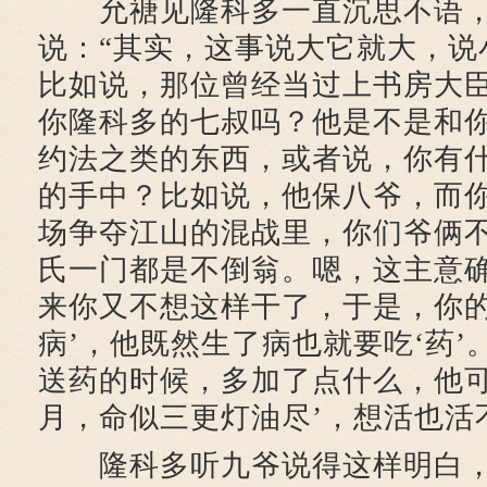
允禟见隆科多一直沉思不语，
说：“其实，这事说大它就大，说
比如说，那位曾经当过上书房大
你隆科多的七叔吗？他是不是和
约法之类的东西，或者说，你有
的手中？比如说，他保八爷，而
场争夺江山的混战里，你们爷俩
氏一门都是不倒翁。嗯，这主意
来你又不想这样干了，于是，你的
病’，他既然生了病也就要吃‘药’
送药的时候，多加了点什么，他可
月，命似三更灯油尽’，想活也活
隆科多听九爷说得这样明白，