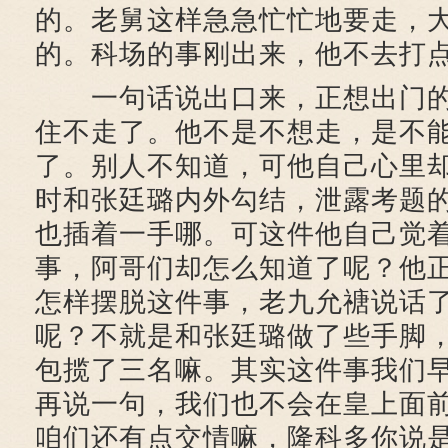
的。老舅这样急急忙忙地要走，
的。科场的事刚出来，他不去打点
一句话说出口来，正想出门的
住不走了。他不是不想走，是不
了。别人不知道，可他自己心里
时和张廷璐内外勾结，泄露考题
也插着一手哪。可这件他自己觉
事，阿哥们却怎么知道了呢？他
怎样摆脱这件事，老九允禟说话了
呢？不就是和张廷璐做了些手脚
包揽了三名嘛。其实这件事我们
再说一句，我们也不会在皇上面
咱们还有点交情嘛，隆科多你说是