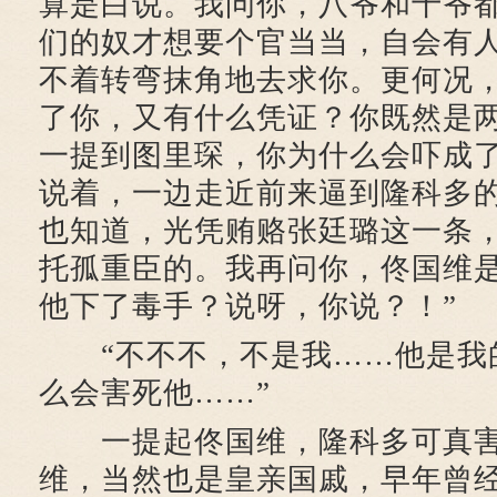
算是白说。我问你，八爷和十爷
们的奴才想要个官当当，自会有
不着转弯抹角地去求你。更何况
了你，又有什么凭证？你既然是
一提到图里琛，你为什么会吓成了
说着，一边走近前来逼到隆科多的
也知道，光凭贿赂张廷璐这一条
托孤重臣的。我再问你，佟国维
他下了毒手？说呀，你说？！”
“不不不，不是我……他是我
么会害死他……”
一提起佟国维，隆科多可真害
维，当然也是皇亲国戚，早年曾