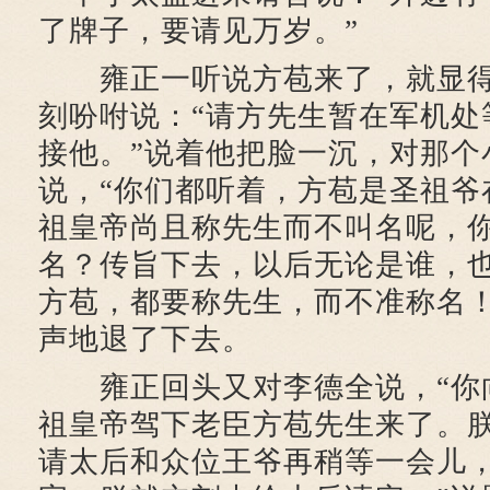
了牌子，要请见万岁。”
雍正一听说方苞来了，就显得
刻吩咐说：“请方先生暂在军机处
接他。”说着他把脸一沉，对那个
说，“你们都听着，方苞是圣祖爷
祖皇帝尚且称先生而不叫名呢，
名？传旨下去，以后无论是谁，
方苞，都要称先生，而不准称名！
声地退了下去。
雍正回头又对李德全说，“你
祖皇帝驾下老臣方苞先生来了。
请太后和众位王爷再稍等一会儿