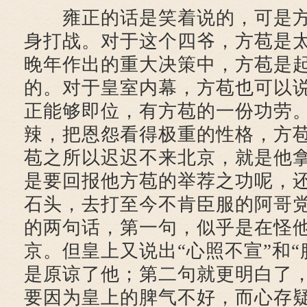
雍正的话是笑着说的，可是方
身打战。对于这个四爷，方苞是
晚年作出的重大决策中，方苞是
的。对于皇室内幕，方苞也可以
正能够即位，有方苞的一份功劳
辣，把恩怨看得极重的性格，方
苞之所以迟迟不来北京，就是他
是要回报他方苞的举荐之功呢，
石头，去打至今不肯臣服的阿哥
的两句话，第一句，似乎是在怪
京。但皇上又说出“心照不宣”和“
是原谅了他；第二句就更明白了
要因为皇上的脾气不好，而心存