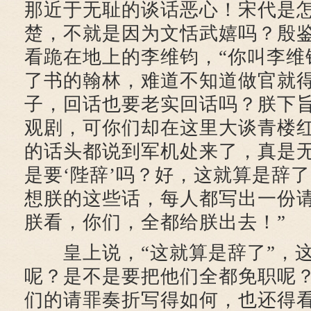
那近于无耻的谈话恶心！宋代是
楚，不就是因为文恬武嬉吗？殷鉴
看跪在地上的李维钧，“你叫李维
了书的翰林，难道不知道做官就
子，回话也要老实回话吗？朕下
观剧，可你们却在这里大谈青楼
的话头都说到军机处来了，真是
是要‘陛辞’吗？好，这就算是辞
想朕的这些话，每人都写出一份
朕看，你们，全都给朕出去！”
皇上说，“这就算是辞了”，这
呢？是不是要把他们全都免职呢
们的请罪奏折写得如何，也还得