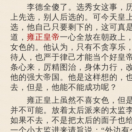
李德全傻了。选秀女这事，历
上先选，别人后选的。可今天皇
选，他自己只要剩下的，这可真
道，
雍正皇帝
一心全放在朝政上
女色的。他认为，只有不贪享乐
待人，也严于律己才能当个好皇
条心来，厉精图治，身体力行，
他的强大帝国。他是这样想的，
去，但是，他能不能成功呢？
雍正皇上虽然不喜女色，但是
并不可能。放着太后派来的太监
如果不去，不是把太后的面子也
一个小太监进来请旨说：“外边有