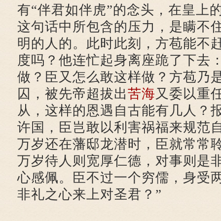
有“伴君如伴虎”的念头，在皇上
这句话中所包含的压力，是瞒不
明的人的。此时此刻，方苞能不
度吗？他连忙起身离座跪了下去：
做？臣又怎么敢这样做？方苞乃
囚，被先帝超拔出
苦海
又委以重
从，这样的恩遇自古能有几人？
许国，臣岂敢以利害祸福来规范
万岁还在藩邸龙潜时，臣就常常
万岁待人则宽厚仁德，对事则是
心感佩。臣不过一个穷儒，身受
非礼之心来上对圣君？”