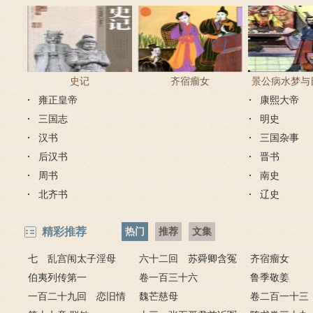
史记
齐宿瘤女
景公病水梦与
雍正皇帝
康熙大帝
教占梦者以
三国志
明史
汉书
三国杂事
后汉书
晋书
周书
南史
北齐书
辽史
精彩推荐
热门
推荐
文集
七 乱宫闱太子淫母
六十二回 苏舜卿含冤
齐宿瘤女
妃 宴仲秋康熙祭上苍
伯夷列传第一
归太虚 刘墨林暴怒斥禽
卷一百三十六
鲁季敬姜
一百二十九回 恋旧情
兽
魏芒慈母
卷二百一十三