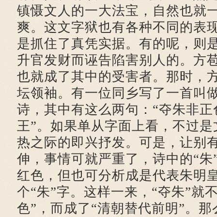
镇慑文人的一大法宝，自然也就
爽。这文字狱也有各种不同的表
是抓住了真凭实据。有的呢，则
升官发财而诬告陷害别人的。方
也就成了其中的受害者。那时，
坛领袖。有一位同乡写了一首叫
诗，其中有这么两句：“夺朱非正
王”。如果单从字面上看，不过是
热之际的即兴抒发。可是，让别
伸，事情可就严重了，诗中的“朱
红色，但也可分析成是代表朱明
个“朱”字。这样一来，“夺朱”就
色”，而成了“清朝替代前明”。那