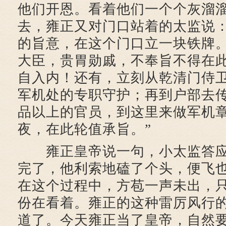
他们开恩。看着他们一个个灰溜
去，雍正又对门口站着的太监说：
的旨意，在这个门口立一块铁牌
大臣，贵胃勋戚，不奉旨不得在
自入内！还有，立刻从乾清门侍
军机处的专职守护；再到户部去
品以上的官员，到这里来做军机
夜，在此轮值承旨。”
雍正皇帝说一句，小太监答应
完了，他利索地磕了个头，便飞
在这个过程中，方苞一声未出，
份在看着。雍正的这种雷厉风行
道了。今天雍正当了皇帝，自然