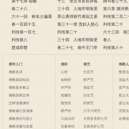
雍正幸引娣 慰小妾允祉
第十七章 聪敏
十三 张五哥君前诉冤
隋书卷三十
违圣旨
卷二十八
情 十三爷府邸赏亲兵
三十四 入地牢明珠受
第四
第六章 潞河
六十一回 称名士偏遇
酷刑 抗权贵刘华报君
景公逐得斩竹者囚之晏
戏 瞒真情巧
列传第二百二
大方家 探情人又见死对
卷一百四十五
恩
子谏第三
第三十一章 贵妇人慈心
下
列传第二十
头
列传第一百七
悯沉沦 帝乾隆雷雨理国
列传第二十
淮之王韶之荀
六十三回 闹
列传第八
政
三十四 入地牢明珠受
敢撒野 演阵
卷八
楚成郑瞀
酷刑 抗权贵刘华报君
卷二十七 南中王门学
骸
列传第八十
恩
案三
佛学入门
佛经
佛咒
佛教
佛教名词
心经
大悲咒
惟贤
佛教基础知识
金刚经
楞严咒
蕅益
佛教基本教义
华严经
准提咒
圣严
佛教因果定律
地藏经
往生咒
星云
怎样读懂佛经
圆觉经
药师咒
虚云
佛教修行及戒律
楞严经
六字大明咒
济群
佛教僧侣与居士
六祖坛经
大势至菩萨心咒
达摩
佛教传播与发展
无量寿经
文殊菩萨心咒