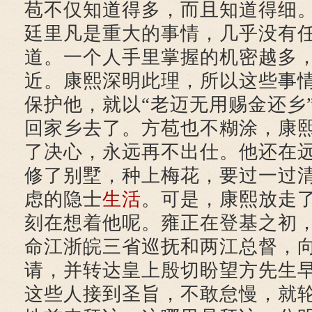
苞不仅知道得多，而且知道得细
廷里凡是重大的事情，几乎没有
道。一个人手里掌握的机密越多
近。康熙深明此理，所以这些事
保护他，就以“老迈无用赐金还乡
回家乡去了。方苞也不糊涂，康
了决心，永远再不出仕。他还在
修了别墅，种上梅花，要过一过
虑的隐士
生活
。可是，康熙放走
刻在想着他呢。雍正在登基之初
命江浙皖三省巡抚和两江总督，
请，并转达皇上殷切盼望方先生
这些人接到圣旨，不敢怠慢，就