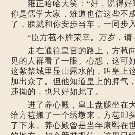
雍正哈哈大笑：“好，说得好
你是儒学大家，难道也信这些不
了，朕就和你安步当车，一同步入
“臣方苞不胜荣幸。万岁，请
走在通往皇宫的路上，方苞向
见的人群看了一眼。心想，这可
这紫禁城里显山露水的，叫皇上
加出众了。但他知道皇上的脾气
违拗的，也只好如此了。
进了养心殿，皇上盘腿坐在大
给方苞搬了一个绣墩来，方苞叩
了下来。养心殿曾是当年康熙在