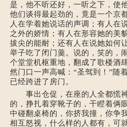
是，他不听还好，一听之下，使
他们谈得最起劲的，竟是一个京
人在学着她说话的声调；有人在
之外的娇情；有人在形容她的美
拔尖的能耐；还有人在说她如何
举子吃了闭门羹。说的，笑的，
个堂堂机枢重地，翻成了歌楼酒
然门口一声高喊：“圣驾到！”随
已经跨进了房门。
事出仓促，在座的人全都慌神
的，挣扎着穿靴子的，干瞪着俩
中碰翻桌椅的，你挤我撞，你争
相互怒视，什么样的人都有，可