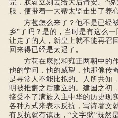
完，朕就立刻去给大后请安。”说
服，便带着一大帮太监走出了养
方苞怎么来了？他不是已经被
乡”了吗？是的，当时是有这么一
让走了的人，新皇上就不能再召
回来得已经是太迟了。
方苞在康熙和雍正两朝中的作
他的学问，他的威望，他那像传
是寻常人不能比拟的。人所共知
明被推翻之后建立的。建国之初
接受不了满族入主中华的历史现
各种方式来表示反抗，写诗著文
有反抗就有镇压，“文字狱”既然