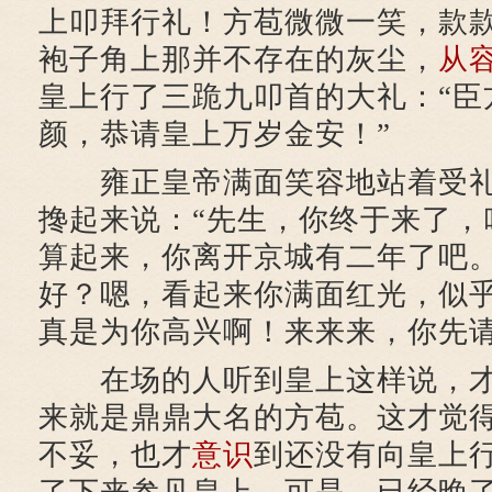
上叩拜行礼！方苞微微一笑，款
袍子角上那并不存在的灰尘，
从
皇上行了三跪九叩首的大礼：“臣
颜，恭请皇上万岁金安！”
雍正皇帝满面笑容地站着受礼
搀起来说：“先生，你终于来了，
算起来，你离开京城有二年了吧
好？嗯，看起来你满面红光，似
真是为你高兴啊！来来来，你先请
在场的人听到皇上这样说，才
来就是鼎鼎大名的方苞。这才觉
不妥，也才
意识
到还没有向皇上