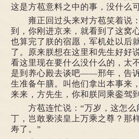
这是方苞意料之中的事，没什么
雍正回过头来对方苞笑着说：
到，你刚进京来，就看到了这窝
也算完了朕的宿愿，军机处以后
了。原来朕想在这里和先生好好
看这里现在要什么没什么的，太
是到养心殿去谈吧——邢年，告
生准备午膳。叫他们拿出本事来
来来，方先生，你和朕同乘銮驾到
方苞连忙说：“万岁，这怎么
丁，岂敢亵渎皇上万乘之尊？那
寿了。”