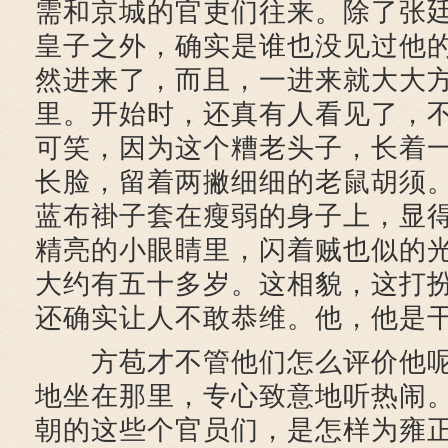
需和京城的官吏们往来。除了张
皇子之外，确实是谁也没见过他
然进来了，而且，一进来就大大
里。开始时，还真有人看见了，
可笑，因为这个糟老头子，长着
长脸，留着两撇细细的老鼠胡须
蓝布褂子套在瘦弱的身子上，显
精亮的小眼睛里，闪着贼也似的
大约有五十多岁。这相貌，这打
还确实让人不敢恭维。他，他是
方苞才不管他们怎么评价他呢
地坐在那里，专心致意地听热闹
朝的这些个官员们，是怎样为雍