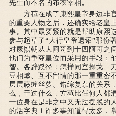
先生而不名的布衣宰相。
方苞在成了康熙皇帝身边非官
的重要人物之后．还确实给老皇
事。其中最要紧的就是帮助康熙
参与起草了“大行皇帝遗诏”那份著
对康熙朝从大阿哥到十四阿哥之
他们为争夺皇位而采用的手段；
智。各辟蹊径；怎样同室操戈、
豆相燃、互不留情的那一重重密
层层藤缠丝萝、错综复杂的关系
么，干过什么，方苞比任何人都
一位身在是非之中又无法摆脱的
的活字典！许多事知道得太多，