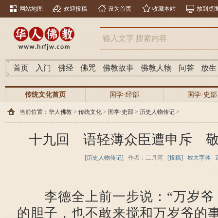
网站地图
欢迎投稿
设为首页
收藏本站
放到桌
首页
入门
佛经
佛咒
佛教故事
佛教人物
问答
放生
传统文化首页
国学·经部
国学·史部
当前位置：
华人佛教
>
传统文化
>
国学·史部
>
历史人物传记
>
十九回 语轻薄众臣遭申斥 
[历史人物传记]
作者：二月河
[投稿]
放大字体
李德全上前一步说：“万岁爷
的胆子，也不敢来搅和万岁爷的