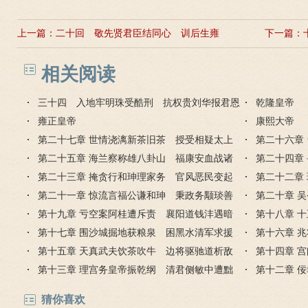
上一篇：
二十回 敬先贤君臣结同心 训后生雍
下一篇：
正动真情
相关阅读
三十四 入地牢明珠受酷刑 抗权贵刘华报君恩
乾隆皇帝
雍正皇帝
康熙大帝
第二十七章 世情浇漓新茶旧茶 授受相疑太上
第二十六章
今上
第二十五章 海兰察称雄八卦山 福康安血战诸
消融
第二十四章
罗城
第二十三章 掩贪行和珅理家务 官风恶民变起
海流
第二十二章
台湾
第二十一章 惊流言福公谦和珅 秉政务颙琰善
苍发
第二十章 
藏拙
第十九章 亏空案阿桂遭斥责 襄阳道钱沣遇暗
庙
第十八章 
算
第十七章 围沙城掘地获粮泉 困黑水清军求援
温
第十六章 
兵
第十五章 天真武夫饮茶吹牛 边将驱驰道析敌
营
第十四章 
情
第十三章 理宫务皇帝振乾纲 清君侧敏中遭黜
域
第十二章 
贬
城
猜你喜欢