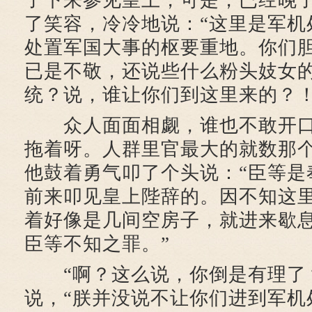
了下来参见皇上，可是，已经晚
了笑容，冷冷地说：“这里是军机
处置军国大事的枢要重地。你们
已是不敬，还说些什么粉头妓女
统？说，谁让你们到这里来的？！
众人面面相觑，谁也不敢开口
拖着呀。人群里官最大的就数那
他鼓着勇气叩了个头说：“臣等是
前来叩见皇上陛辞的。因不知这
着好像是几间空房子，就进来歇
臣等不知之罪。”
“啊？这么说，你倒是有理了？
说，“朕并没说不让你们进到军机