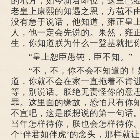
的地方，如今新君即位，这里已
老皇上康熙的知遇之恩，方苞不
没有急于说话，他知道，雍正皇
人，他一定会先说的。果然，雍正
生，你知道朕为什么一登基就把你
“皇上恕臣愚钝，臣不知。”
“不，不，你不会不知道的！
道，你就不会在家一直拖着不肯
等，别说话。朕绝无责怪你的意
罪。这里面的缘故，恐怕只有你
不宣吧，这是朕想说的第一句话
当年怎样待你，朕也会怎样待你
个‘伴君如伴虎’的念头，那样就