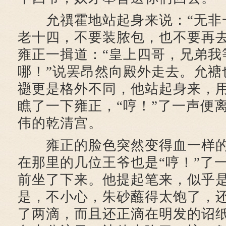
允禩霍地站起身来说：“无非
老十四，不要装脓包，也不要再去
雍正一揖道：“皇上四哥，兄弟我
哪！”说罢昂然向殿外走去。允禟
禵更是格外不同，他站起身来，
瞧了一下雍正，“哼！”了一声便
伟的乾清宫。
雍正的脸色突然变得血一样的
在那里的几位王爷也是“哼！”了
前坐了下来。他提起笔来，似乎
是，不小心，朱砂蘸得太饱了，
了两滴，而且还正滴在明发的诏