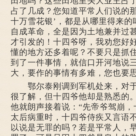
田地吗？这些田地里头大业主占
占了几成？您知道平常人们说的那
十万雪花银’，都是从哪里得来的
自成革命，全是因为土地兼并过
才引发的！十四爷呀，我劝您好
懂的地方还多着呢？不要只是抓
到了一件事情，就信口开河地说
大，要作的事情有多难，您也要思
鄂尔泰刚调到军机处来，对于
很了解，但十四爷他却是熟悉的
他就朗声接着说：“先帝爷驾崩，
太后病重时，十四爷侍疾又言语
以说是无罪的吗？若是平常人，