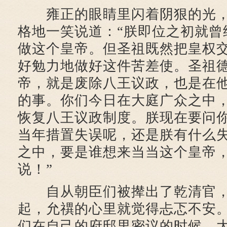
雍正的眼睛里闪着阴狠的光，
格地一笑说道：“朕即位之初就曾
做这个皇帝。但圣祖既然把皇权
好勉力地做好这件苦差使。圣祖
帝，就是废除八王议政，也是在
的事。你们今日在大庭广众之中
恢复八王议政制度。朕现在要问
当年措置失误呢，还是朕有什么
之中，要是谁想来当当这个皇帝
说！”
自从朝臣们被撵出了乾清官，
起，允禩的心里就觉得忐忑不安
们在自己的府邸里密议的时候，