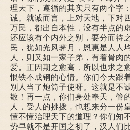
理天下，遵循的其实只有两个字
诚。就诚而言，上对天地，下对
万民，都出自本性，没有半点的
还应该有个内外之别，要分而待
民，犹如光风霁月，恩惠是人人
人，则又如一家子弟，有着骨肉
爱。正因期之愈高，所以也求之
恨铁不成钢的心情。你们今天跟
别人当了炮筒子使呀。这就是不
敬！再一点，你们身处奉天，管
人，受人的挑拨，也想来分一份
懂不懂治理天下的道理？你们知
势早就不是开国之初了，汉人们