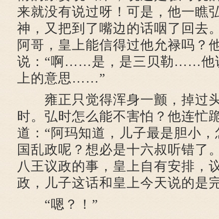
来就没有说过呀！可是，他一瞧
神，又把到了嘴边的话咽了回去
阿哥，皇上能信得过他允禄吗？
说：“啊……是，是三贝勒……他
上的意思……”
雍正只觉得浑身一颤，掉过头
时。弘时怎么能不害怕？他连忙
道：“阿玛知道，儿子最是胆小，
国乱政呢？想必是十六叔听错了
八王议政的事，皇上自有安排，
政，儿子这话和皇上今天说的是完
“嗯？！”