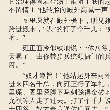
它治理得固若金汤！谁阻了朕的
不留情！”他转脸向殿外高喊一声
图里琛就在殿外檐下，听见雍
跨进殿来，“叭”的打了个千儿：
咐。”
雍正面冷似铁地说：“你八爷
天累了。由你带步兵统领衙门的
府。”
“奴才遵旨！”他站起身来向外
进来四名千总，向雍正行了军礼
里琛。图里琛脚下马刺踩得金砖
允禩等人走了过去。打了个千儿说
十四爷，奴才奉旨送你们回去。”