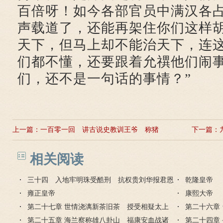
百倍呀！如今各部官员中满汉各
声载道了，还能再架住你们这样
天下，但马上却不能治天下，连
们都不懂，还要跟着允禩他们闹
们，还不是一句话的事情？”
上一篇：
一百零一回 讲古说史教训王爷 称猪
下一篇：
叫狗辱及祖宗
相关阅读
三十四 入地牢明珠受酷刑 抗权贵刘华报君恩
乾隆皇帝
雍正皇帝
康熙大帝
第二十七章 世情浇漓新茶旧茶 授受相疑太上
第二十六章
今上
第二十五章 海兰察称雄八卦山 福康安血战诸
消融
第二十四章