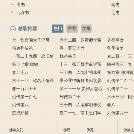
周书
南史
北齐书
辽史
精彩推荐
热门
推荐
文集
七 乱宫闱太子淫母
六十二回 苏舜卿含冤
齐宿瘤女
妃 宴仲秋康熙祭上苍
伯夷列传第一
归太虚 刘墨林暴怒斥禽
卷一百三十六
鲁季敬姜
一百二十九回 恋旧情
兽
魏芒慈母
卷二百一十三
雍正幸引娣 慰小妾允祉
第十七章 聪敏
十三 张五哥君前诉冤
隋书卷三十
违圣旨
卷二十八
情 十三爷府邸赏亲兵
三十四 入地牢明珠受
第四
第六章 潞河
六十一回 称名士偏遇
酷刑 抗权贵刘华报君
景公逐得斩竹者囚之晏
戏 瞒真情巧
列传第二百二
大方家 探情人又见死对
卷一百四十五
恩
子谏第三
第三十一章 贵妇人慈心
下
列传第二十
头
列传第一百七
悯沉沦 帝乾隆雷雨理国
列传第二十
淮之王韶之荀
六十三回 闹
列传第八
政
三十四 入地牢明珠受
敢撒野 演阵
卷八
楚成郑瞀
酷刑 抗权贵刘华报君
卷二十七 南中王门学
骸
列传第八十
恩
案三
佛学入门
佛经
佛咒
佛教