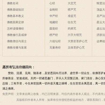
佛教名词
心经
大悲咒
惟贤
佛教基础知识
金刚经
楞严咒
蕅益
佛教基本教义
华严经
准提咒
圣严
佛教因果定律
地藏经
往生咒
星云
怎样读懂佛经
圆觉经
药师咒
虚云
佛教修行及戒律
楞严经
六字大明咒
济群
佛教僧侣与居士
六祖坛经
大势至菩萨心咒
达摩
佛教传播与发展
无量寿经
文殊菩萨心咒
愿所有弘法功德回向：
赞助、流通、见闻、随喜者，及皆悉回向尽法界、虚空界一切众生，依佛菩萨
所修善业，皆速成就。关闭一切诸恶趣门，开示人天涅槃正路。家门清吉，身心安
总报，三有齐资，今生来世脱离一切外道天魔之缠缚，生生世世永离恶道，离一切
满之佛果。
免责声明：
文章来自网上收集，均已注明来源，均仅代表作者本人观点，不代表华
其版权归作者本人所有，如果有任何侵犯您权益的地方，请联系我们，