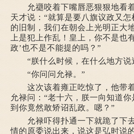
允禵咬着下嘴唇恶狠狠地看着
天才说：“就算是要八旗议政又怎
的旧制，我们在朝会上光明正大
上是犯上作乱！皇上，你不是也有
政’也不是不能提的吗？”
“朕什么时候，在什么地方说过
“你问问允禄。”
这次该着雍正吃惊了，他带着
允禄问：“老十六，朕一向知道你
到你竟然敢矫诏乱政。嗯？”
允禄吓得扑通一下就跪了下去
情的原委说出来，说这是弘时说