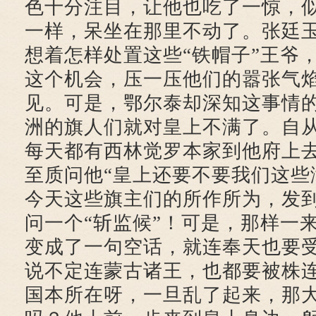
色十分注目，让他也吃了一惊，
一样，呆坐在那里不动了。张廷
想着怎样处置这些“铁帽子”王爷
这个机会，压一压他们的嚣张气
见。可是，鄂尔泰却深知这事情
洲的旗人们就对皇上不满了。自
每天都有西林觉罗本家到他府上
至质问他“皇上还要不要我们这些
今天这些旗主们的所作所为，发
问一个“斩监候”！可是，那样一
变成了一句空话，就连奉天也要
说不定连蒙古诸王，也都要被株
国本所在呀，一旦乱了起来，那