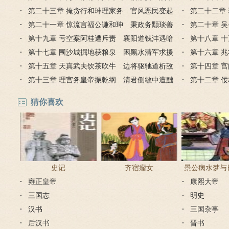
罗城
第二十三章 掩贪行和珅理家务 官风恶民变起
海流
第二十二章
台湾
第二十一章 惊流言福公谦和珅 秉政务颙琰善
苍发
第二十章 
藏拙
第十九章 亏空案阿桂遭斥责 襄阳道钱沣遇暗
庙
第十八章 
算
第十七章 围沙城掘地获粮泉 困黑水清军求援
温
第十六章 
兵
第十五章 天真武夫饮茶吹牛 边将驱驰道析敌
营
第十四章 
情
第十三章 理宫务皇帝振乾纲 清君侧敏中遭黜
域
第十二章 
贬
城
猜你喜欢
史记
齐宿瘤女
景公病水梦与
雍正皇帝
康熙大帝
教占梦者以
三国志
明史
汉书
三国杂事
后汉书
晋书