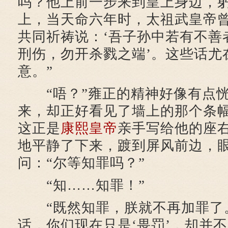
吗？他上前一步来到皇上身边，躬
上，当天命六年时，太祖武皇帝
共同祈祷说：‘吾子孙中若有不善
刑伤，勿开杀戮之端’。这些话尤
意。”
“唔？”雍正的精神好像有点恍
来，却正好看见了墙上的那个条幅
这正是
康熙皇帝
亲手写给他的座
地平静了下来，踱到屏风前边，
问：“尔等知罪吗？”
“知……知罪！”
“既然知罪，朕就不再加罪了
话，你们现在只是‘畏罚’，却并