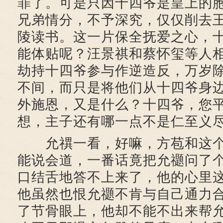
罪了。可是只因十四爷是皇上的
兄弟情分，不予深究，仅仅削去
陵读书。这一片保全抚爱之心，
能体贴呢？汪景祺和蔡怀玺等人
劫持十四爷参与作逆造反，万岁
不间，而只是将他们从十四爷身
外施恩，又是什么？十四爷，您
想，主子还有哪一点不是仁至义尽
允禩一看，好嘛，方苞和这个
能说会道，一番话竟把允禵问了
口结舌地答不上来了，他的心里
他虽然也恨允禵不肯与自己通力
了节骨眼上，他却不能不出来帮