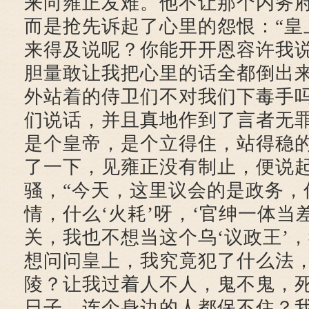
来向雍正发难。他不让那个内务
而是抢先诉起了心里的怨恨：“皇
来得及说呢？你能开开恩容许我
胆量敢让我把心里的话全都倒出
外站着的侍卫们不对我们下毒手
们说话，并且真地作到了言者无
是个皇帝，是个立得住，站得稳的
了一下，见雍正没有制止，便说
骚，“今天，这里议会的是政务，
情，什么‘火耗’呀，‘官绅一体当
关，我也不想当这个乌‘议政王’
想问问皇上，我究竟犯了什么法
陵？让我过着人不人，鬼不鬼，
日子，连个身边的人都保不住？