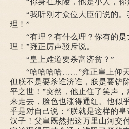
“你身在东陵，他是小人，你是
“我听刚才众位大臣们说的。
理！”
“有理？有什么理？你有的是
理！”雍正厉声驳斥说。
“皇上难道要杀富济贫？”
“哈哈哈哈……”雍正皇上仰天
但朕不是要杀谁济谁，朕是要铲
平之世！”突然，他止住了笑声，
来走去，脸色也涨得通红。他似
乎是对自己说：“朕就是这样的皇
汉子！父皇既然把这万里山河交