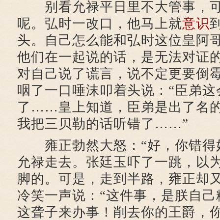
别看允禄平日里不大管事，可
呢。弘时一改口，他马上就
意识
头。自己怎么能和弘时这位皇阿
他们在一起说的话，是无法对证
对自己说了谎言，说不定更要倒
咽了一口唾沫叩着头说：“臣弟这
了……皇上知道，臣弟是出了名
我把三贝勒的话听错了……”
雍正勃然大怒：“好，你错得好
允禄走去。张廷玉吓了一跳，以
脚的。可是，走到半路，雍正却
冷笑一声说：“这件事，是朕自己
这聋子来办事！削去你的王爵，