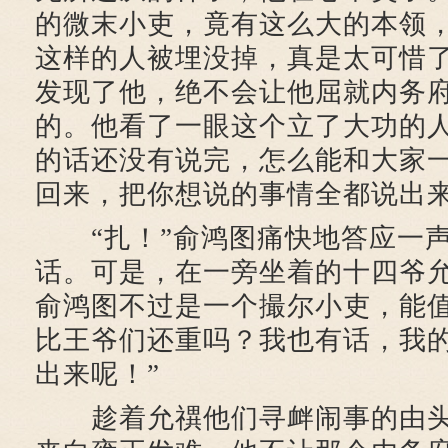
的微末小吏，竟有这么大的本领
这样的人被埋没掉，真是太可惜
发现了他，绝不会让他屈就内务
的。他看了一眼这个立了大功的人
的话还没有说完，怎么能和大家
回来，把你想说的事情全都说出来
“扎！”俞鸿图痛快地答应一声
话。可是，在一旁坐着的十四爷允
俞鸿图不过是一个撮尔小吏，能
比王爷们还重吗？我也有话，我
出来呢！”
趁着允禩他们寻衅闹事的由头