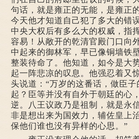
句话，就是雍正的无能，是雍正
今天他才知道自己犯了多大的错
中央大权后有多么大的权威，指
容易！从敞开的乾清官殿门口向
中起来的御林军，早已像铜墙铁
整装待命了。他知道，如今是大
起一阵悲凉的叹息。他强忍着又
头说道：“万岁的这番话，做臣子
起？臣等并没有自外于朝廷的心
逆。八王议政乃是祖制，就是永
非是想出来为国效力，辅佐皇上
保他们谁也没有异样的心思。”