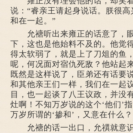
雍正没有理会他的话，却笑着
说：“睿亲王请起身说话。朕很高
和在一起。”
允禟听出来雍正的话意了，眼
下，这也是他始料不及的。他觉
得太软弱了，就是上了刀俎的鱼
呢，何况面对宿仇死敌？他站起来
既然是这样说了，臣弟还有话要
和其他亲王们一样，我们在一起
目，也一起谈了八王议政，并没
灶啊！不知万岁说的这个‘他们’
万岁所谓的‘掺和’，又意在什么？
允禟的话一出口，允禩就意识