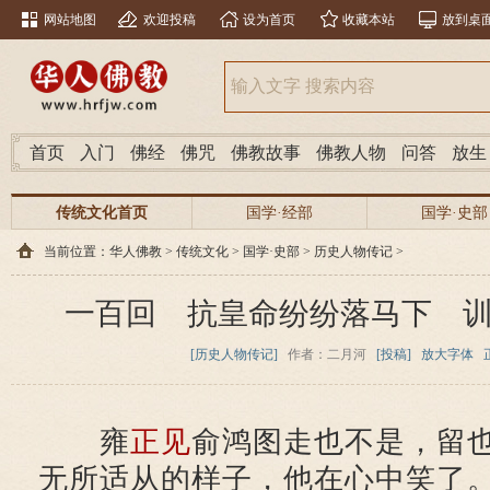
网站地图
欢迎投稿
设为首页
收藏本站
放到桌
首页
入门
佛经
佛咒
佛教故事
佛教人物
问答
放生
传统文化首页
国学·经部
国学·史部
当前位置：
华人佛教
>
传统文化
>
国学·史部
>
历史人物传记
>
一百回 抗皇命纷纷落马下 
[历史人物传记]
作者：二月河
[投稿]
放大字体
雍
正见
俞鸿图走也不是，留
无所适从的样子，他在心中笑了