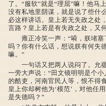
了。“服软”就是“理屈”嘛！他马
没有私地里阴谋，就是说了些什
必这样讲话。皇上若无失政之处
言路？皇上若是有失政之处，又何
雍正冷笑一声：“嗬，朕堵塞
吗？你有什么话，想说朕有何失
嘛。”
一句话又把两人说闷了。允禵
一旁大声说：“田文镜明明是个小
的酷吏，河南官民人等，恨不得
皇上你却树他为‘模范’，对他任
是失德吗？”