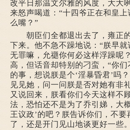
改平日那温文尔雅的风度，大大
来怒声喝道：“十四爷正在和皇上
么嘴？”
朝臣们全都退出去了，雍正的
下来。他不急不躁地说：“朕早就
无罪嘛，允禵你何必这样浮躁呢？
高，但话音却特别的刁蛮，“你们
的事，想说朕是个‘淫暴昏君’吗
见见她，问一问朕是否对她有非
又说回来，朕看你们今天这样不
法，恐怕还不是为了乔引娣，大概
王议政’的吧？朕告诉你们，不要
了，还是开门见山地谈更好一些。