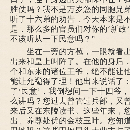
胜仗吗？我不是万岁您的同胞兄
听了十六弟的劝告，今天本来是
是，那么多的官员们对你的‘新政
不该听从一下民意吗？”
坐在一旁的方苞，一眼就看出
出来和皇上叫阵了。在他的身后
个和东来的诸位王爷，绝不能让
能让允禵得了理！他出来说话了：
了‘民意’，我倒想问一下十四爷，
么讲吗？您过去曾管过兵部，又
来后又在东陵读书。这些年来，
出、养尊处优的金枝玉叶。您知