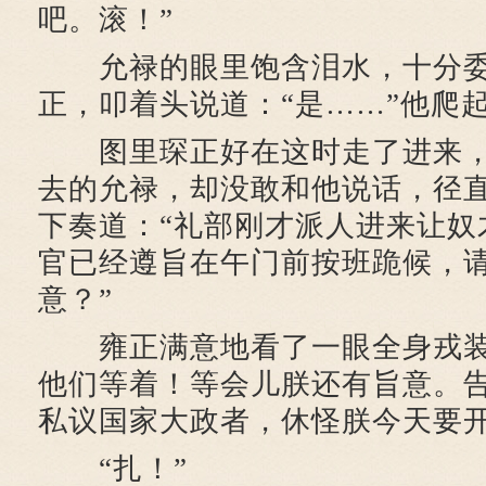
吧。滚！”
允禄的眼里饱含泪水，十分委
正，叩着头说道：“是……”他爬
图里琛正好在这时走了进来，
去的允禄，却没敢和他说话，径
下奏道：“礼部刚才派人进来让奴
官已经遵旨在午门前按班跪候，
意？”
雍正满意地看了一眼全身戎装
他们等着！等会儿朕还有旨意。
私议国家大政者，休怪朕今天要开
“扎！”