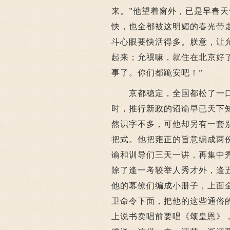
来。”他望着窗外，已是早春
快，也全都被这明媚的春光带
斗心眼要快活得多。朕意，让
起来；允禩嘛，就住在北京好
事了。你们都跪安吧！”
京都稳定，全国都松了一口
时，推行新政的诏谕早已天下
然识字不多，可他却另有一套
把式。他把雍正的旨意编成两
谕和训导们三天一讲，再集中
除了逢一考较举人秀才外，逢
他的幕僚们编成小册子，上面
卫命令下面，把他的这些通俗
上说书卖唱前要唱《颂皇恩》