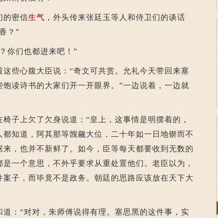
们的密信
生气
，外头传来张廷玉等人和侍卫们的谈话
香？”
你们也都进来吧！”
些心腹大臣说：“奇文可共赏。允礼今天带回来塞
些饱读诗书的大家们开一开眼界。”一边说着，一边就
子上欠了欠身说道：“皇上，这事情是明摆着的，
人都知道，阿其那等觊觎大位，二十年如一日地锲而不
据来，也并不新鲜了。如今，臣等每天都要收到无数的
都是一个意思，不外乎要求从重处置他们。老臣以为，
件案子，而毕竟不是政务。朝廷的思路应该放在天下大
：“对对，朱师傅说得有理。塞思黑的这件事，实