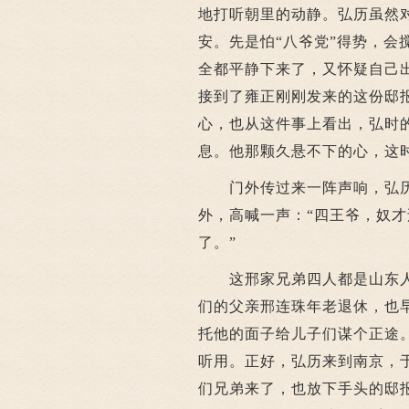
地打听朝里的动静。弘历虽然
安。先是怕“八爷党”得势，
全都平静下来了，又怀疑自己
接到了雍正刚刚发来的这份邸
心，也从这件事上看出，弘时
息。他那颗久悬不下的心，这
门外传过来一阵声响，弘历
外，高喊一声：“四王爷，奴
了。”
这邢家兄弟四人都是山东人
们的父亲邢连珠年老退休，也
托他的面子给儿子们谋个正途
听用。正好，弘历来到南京，
们兄弟来了，也放下手头的邸