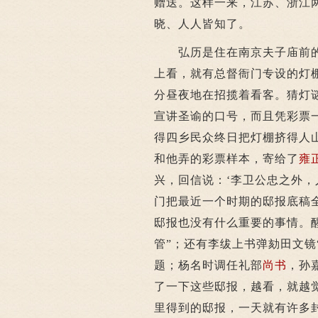
赠送。这样一来，江苏、浙江
晓、人人皆知了。
弘历是住在南京夫子庙前的
上看，就有总督衙门专设的灯
分昼夜地在招揽着看客。猜灯
宣讲圣谕的口号，而且凭彩票
得四乡民众终日把灯棚挤得人
和他弄的彩票样本，寄给了
雍
兴，回信说：‘李卫公忠之外，
门把最近一个时期的邸报底稿
邸报也没有什么重要的事情。醒
管”；还有李绂上书弹劾田文镜
题；杨名时调任礼部
尚书
，孙
了一下这些邸报，越看，就越
里得到的邸报，一天就有许多