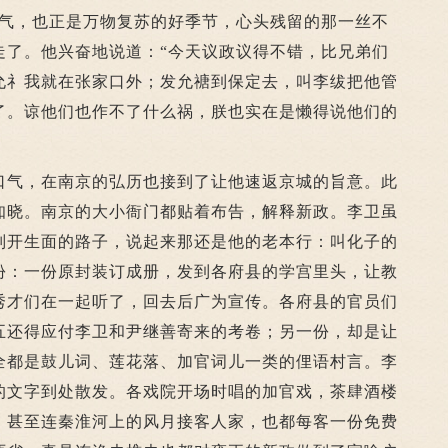
天气，也正是万物复苏的好季节，心头残留的那一丝不
走了。他兴奋地说道：“今天议政议得不错，比兄弟们
允礻我就在张家口外；发允禟到保定去，叫李绂把他管
了。谅他们也作不了什么祸，朕也实在是懒得说他们的
气，在南京的弘历也接到了让他速返京城的旨意。此
知晓。南京的大小衙门都贴着布告，解释新政。李卫虽
别开生面的路子，说起来那还是他的老本行：叫化子的
份：一份原封装订成册，发到各府县的学宫里头，让教
秀才们在一起听了，回去后广为宣传。各府县的官员们
五还得应付李卫和尹继善寄来的考卷；另一份，却是让
全都是鼓儿词、莲花落、加官词儿一类的俚语村言。李
的文字到处散发。各戏院开场时唱的加官戏，茶肆酒楼
，甚至连秦淮河上的风月接客人家，也都每客一份免费