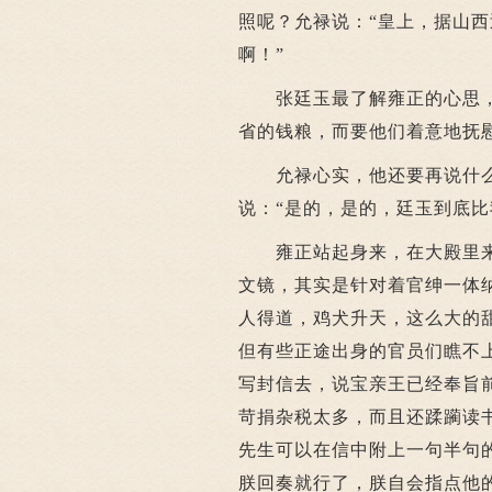
照呢？允禄说：“皇上，据山
啊！”
张廷玉最了解雍正的心思，他
省的钱粮，而要他们着意地抚
允禄心实，他还要再说什么
说：“是的，是的，廷玉到底比
雍正站起身来，在大殿里来回
文镜，其实是针对着官绅一体
人得道，鸡犬升天，这么大的
但有些正途出身的官员们瞧不
写封信去，说宝亲王已经奉旨
苛捐杂税太多，而且还蹂躏读
先生可以在信中附上一句半句
朕回奏就行了，朕自会指点他