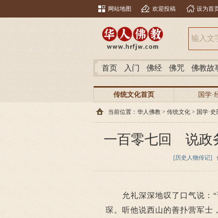
网站地图
欢迎投稿
设为首
首页
入门
佛经
佛咒
佛教故
传统文化首页
国学·
当前位置：
华人佛教
>
传统文化
>
国学·史
一百零七回 说政
[历史人物传记]
允礼深深地叹了口气说：“话
琛。听他说西山的善扑营军士