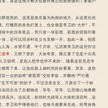
两省，真是连渔夫樵夫也都对雍正的新政做到了家喻户
驿馆里的，这里是南京最为热闹的地方。从这里往街
棚。灯棚里的各色灯笼上，也全都是李卫的“大作”，不
谜猜中的没有奖品，而只发一张彩票。彩票的背面印着
一张，还可以回乡时在义仓支粮一升。如此一来，招惹
山人海，水泄不通。半个月前，弘历将李卫的这些作法
正皇帝
，又附了密折，大加夸奖。雍正看了也是十分高
人又聪明，是别人想学也学不来的’。随着这旨意还专
全都寄了来，让他在路上抽时间好好看看。其实，这些
目一点的如将“塞恩黑”交给李绂，并嘱他“严行看
“五不可恕”的折子，不过没发全文，只发出了一个标
嘉淦回京当了左都御史，等等，等等。弘历细心地琢磨
觉得高兴。说实话，前些时允禩等人大闹乾清宫时，这
封。李卫和尹继善他们，也每天都要来见他，转弯抹角