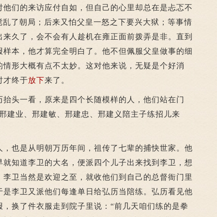
对他们的来访应付自如，但自己的心里却总在是忐忑不
会搅乱了朝局；后来又怕父皇一怒之下要兴大狱；等事情
出来久了，会不会有人趁机在雍正面前拨弄是非。直到
报样本，他才算完全明白了。他不但佩服父皇做事的细
的情形大概有点不太妙。这对他来说，无疑是个好消
时才终于
放下
来了。
抬头一看，原来是四个长随模样的人，他们站在门
才邢建业、邢建敏、邢建忠、邢建义陪主子练招儿来
，也是从明朝万历年间，祖传了七辈的捕快世家。他
早就知道李卫的大名，便派四个儿子出来找到李卫，想
。李卫当然是欢迎之至，就收他们到自己的总督衙门里
于是李卫又派他们每逢单日给弘历当陪练。弘历看见他
报，换了件衣服走到院子里说：“前几天咱们练的是拳