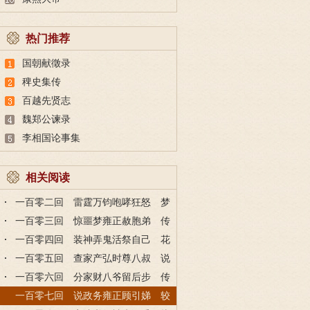
热门推荐
国朝献徵录
稗史集传
百越先贤志
魏郑公谏录
李相国论事集
相关阅读
一百零二回 雷霆万钧咆哮狂怒 梦
魇多变难宁惊魂
一百零三回 惊噩梦雍正赦胞弟 传
旨意弘昼报丧来
一百零四回 装神弄鬼活祭自己 花
言巧语岂奈我何
一百零五回 查家产弘时尊八叔 说
前因福晋后悔迟
一百零六回 分家财八爷留后步 传
密信至死不低头
一百零七回 说政务雍正顾引娣 较