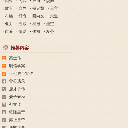
因缘
无我
神通
烦恼
放下
自性
戒定慧
三宝
布施
忏悔
回向文
六道
业力
五戒
福报
虚空
供养
情爱
佛祖
发心
推荐内容
高士传
明儒学案
十七史百将传
曾公遗录
唐才子传
晏子春秋
列女传
乾隆皇帝
雍正皇帝
康熙大帝