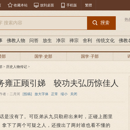
页
收藏本站
放到桌面
手机版
繁體
热
事
佛教人物
问答
放生
净宗
禅宗
舍利
传统文化
佛教
经部
国学·史部
国学·子部
部
>
历史人物传记
>
务雍正顾引娣 较功夫弘历惊佳人
作者：二月河
[投稿]
放大字体
正常
缩小
关闭
是没有了。可臣弟从九贝勒府出来时，正碰上图里
，拿下了两个可疑之人，还搜出了两封谁也看不懂的