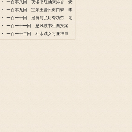
功夫弘历惊佳人
一百零八回 夜读书红袖来添香 烧
怒火王子动杀机
一百零九回 宝亲王爱民树口碑 李
总督赔礼又捉人
一百一十回 巡黄河弘历夸功劳 闹
考场文镜下毒手
一百一十一回 息风波书生自投案
急渡河王子上贼船
一百一十二回 斗水贼女将显神威
赶路程弘历又遇险