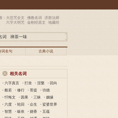
搜：
大悲咒全文
佛教名词
济群法师
六字大明咒
金刚经原文
地藏经
名词
禅茶一味
诗词名句
古典小说
相关名词
六字真言
打坐
涅槃
回向
般若
修行
菩提
功德
忏悔文
因果
三昧
姻缘
六度
轮回
众生
娑婆世界
智慧
皈依
烧香
五蕴