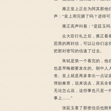
雍正皇上正在为阿其那他
声：“皇上用完膳了吗？进得可
雍正高声叫着：“是廷玉吗？
众大臣行礼之后，雍正看着这
思黑的两封信，可以让你们这
把那封密写的信递了过去。
朱轼是第一个看完的，他在椅
也是早晚都要发生的。朝中人
舍。皇上就是再多拿出一点证
弹劾奏章，说来说去，其实全
无论怎么说，这些事也只是一
事上……”
张廷玉看了那密信后也附和道