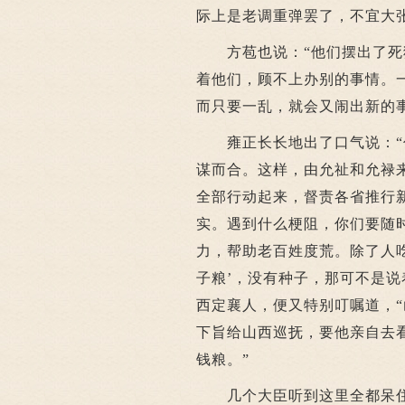
际上是老调重弹罢了，不宜大
方苞也说：“他们摆出了死猪
着他们，顾不上办别的事情。
而只要一乱，就会又闹出新的
雍正长长地出了口气说：“你
谋而合。这样，由允祉和允禄
全部行动起来，督责各省推行
实。遇到什么梗阻，你们要随
力，帮助老百姓度荒。除了人
子粮’，没有种子，那可不是说
西定襄人，便又特别叮嘱道，
下旨给山西巡抚，要他亲自去
钱粮。”
几个大臣听到这里全都呆住