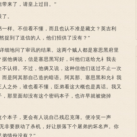
信带来了，请皇上过目。”
眼了。
一样。不但看不懂，而且也认不准是藏文？英吉利
然捉到了送信的人，他们招供了没有？”
细地问了审讯的结果。这两个贼人都是塞思黑府里
？据他俩说，信是塞思黑写好，叫他们送给允礻我去
全不认得。不过，他俩又说，这种信他们送过不止一次
，而是阿其那自己造的暗语。阿其那、塞思黑和允礻我
三人之外，谁也看不懂，臣弟看这大概也是真话。我又
子，那里面却没有这个密码本子，也许早就被烧掉
个本子，更会有人说自己残忍克薄。便冷笑一声
们无非要朕动了杀机，好让朕落下个屠弟的坏名声。你
兄弟情份没有？”