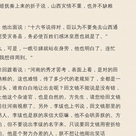
西巡抚奏上来的折子说，山西灾情不重，也并不缺粮
出面说：“十六爷说得对，臣以为不要免去山西通
慰受灾各县，务必使百姓们感沐皇恩也就是了。”
，可是，一瞧引娣就站在身旁，他也明白了。连忙
我想得周到。”
踱着说：“河南的秀才罢考，表面上看，是对的田
纳粮的。这也难怪，传了多少代的老规矩了，全都是一
甜头，谁肯白白地让出去呢？田文镜不能说是没有错，
上他这个杂途官，也是自然的。方先生，请您给田文镜
前往河南视察了。另外，李绂也上书说，田文镜那里的
书人。李绂也是朕的亲信大臣嘛，他不会哄弄朕的。方
的，但不要说出李绂的名字来。只说要田文镜用密折给
的。他是个努力办差的人，朕不想让他闹出笑话