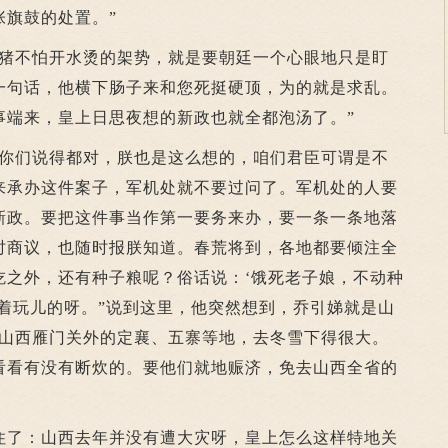
张旗鼓的处置。”
不怕开水烫的架势，就是要朝廷一个心眼地只是盯
一句话，他横下肠子来和您死挺硬顶，为的就是求乱。
事端来，皇上日思夜想的新政也就全都泡汤了。”
们说得都对，朕也是这么想的，咱们君臣可谓是不
来承办这件案子，军机处就不要过问了。军机处的人要
新政。要把这件事当作第一要务来办，要一条一条地落
时商议，也随时报朕知道。春荒将到，各地都要倾注全
吃之外，还有种子粮呢？俗话说：‘饿死老子娘，不动种
着玩儿的呀。”说到这里，他突然想到，乔引娣就是山
“山西雁门关外的定襄、五寨等地，去冬雪下得很大。
看看有没有断炊的。要他们就地赈济，免去山西全省的
了：山西去年并没有遭大灾呀，皇上怎么这样特地关