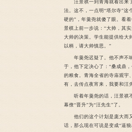
汪景祺一到青海就看出来了
法。这不，一点明“塔尔寺”这
硬的”，年羹尧就傻了眼。看
景棋上前一步说：“大帅，其
大帅的决策。学生能提供给大
以柄，请大帅慎思。”
年羹尧迟疑了。他不声不响
于，他下定决心了：“桑成鼎
的粮食。青海全省的寺庙观宇
有，去传点夜宵来，我要和汪
听着年羹尧的话，汪景祺不
幕僚“晋升”为“汪先生”了。
他们的这个计划是庞大而又冒
话，那么现在可说是变成“逼