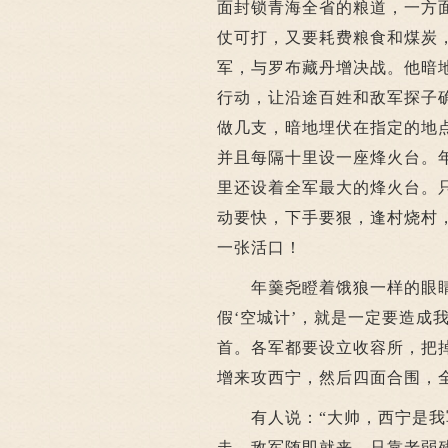
面封锁青海全省的粮道，一方
仗可打，又要耗费粮食和煤炭
军，与罗布藏丹增决战。他暗
行动，让沿途百姓和敌军探子
做几支，暗地埋伏在指定的地
并且每隔十里设一座烽火台。
里还设着全军最大的烽火台。
动要快，下手要狠，逢村烧村
一张活口！
年羹尧瞪着饿狼一样的眼睛，
假‘空城计’，就是一定要造成
首。各军都要设立收容所，把
增来攻西宁，然后四面合围，
有人说：“大帅，西宁是我军
走，敌军随即就来，只靠老弱