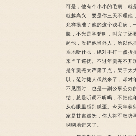
可是，他有个小小的毛病，就
就越高兴；要是你三天不理他
允祥摸准了他的这个贱毛病，
脸，不光是学驴叫，叫完了还
起他，没把他当外人，所以他
乖地听什么，绝对不打一点折
来当了巡抚。不过年羹尧不开
是年羹尧太严肃了点，架子太
以，范时捷人虽然来了，却对
不见面时，也是一副公事公办
结，总是听调不听喝，不把他
从心眼里感到腻歪。今天年羹
家是甘肃巡抚，你大将军权势
咧咧地进来了。