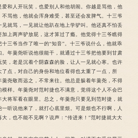
是爱和人开玩笑，也爱别人和他胡闹。你越是骂他，他
，不骂他，他就会浑身难受，甚至还会发脾气。十三爷
一见就骂，一见就让他趴在地上学驴叫。他还真不怕丢
要加上两声驴放屁，这才算过了瘾。他觉得十三爷瞧得
把十三爷当作了唯一的“知音”。十三爷说什么，他就乖
扣。年羹尧听说他很能干，就通过十三爷把他要到甘肃
玩笑，老是沉着个阴森森的脸，让人一见就心寒。也许
大了点，对自己的身份和地位看得也太重了一点，所
年羹尧敬而远之，不常来往。他总是躲着年羹尧，不得
的模样。年羹尧对范时捷也不满意，觉得这个人不会巴
年大将军看在眼里。总之，年羹尧只要见到范时捷，就
尧一听说他来了，就打心底里烦。可是烦也不行啊，人
再大，也不能不见啊？说声：“传进来！”范时捷就大大