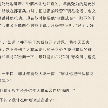
，是死死地瞒着岳钟麒不让他知道的。年羹尧为的是要独
。所以在部署兵力时，把甘肃的绿营军调往松潘，名义
拦岳钟麒抢功。现在范时捷要他“收回成命”，那不等于
的心事又不能向范时捷明说，只好敷衍他：“好了，好
“知道了并不等于给我解开了难题。我今天回去
睡，岂不是伤了大将军爱兵如子之心？我已将我的难
再和年将军协商一下，最好是由岳将军驻守松潘，也免
出口，却让年羹尧大吃一惊：“谁让你把部队移防
吗？”
这个权力还是你年大将军亲自给我的。”
的？我什么时候说过这话？”