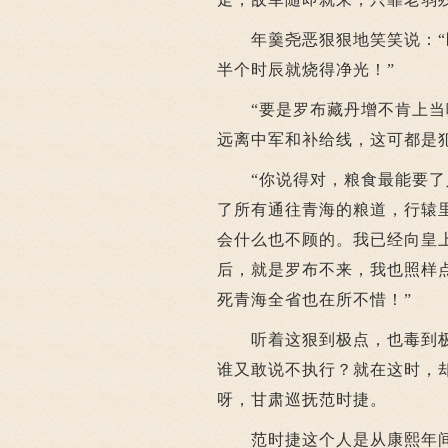
年羹尧恶狠狠地笑笑说：“区
半个时辰就烧得净光！”
“要是罗布藏丹增不肯上当呢
远离中军和补给线，这可都是
“你说得对，粮食最能要了人
了所有通往青海的粮道，行辕
会什么也不顾的。我已经向皇
后，就是罗布不来，我也照样
死青海全省也在所不惜！”
听着这狠到极点，也毒到极
谁又敢说不执行？就在这时，
呀，甘肃巡抚范时捷。
范时捷这个人是从康熙年间