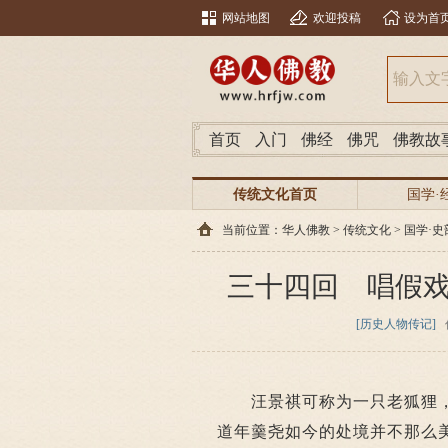
网站地图
欢迎投稿
设为首
首页
入门
佛经
佛咒
佛教故
传统文化首页
国学·
当前位置：
华人佛教
>
传统文化
>
国学·史
三十四回 唱假
[历史人物传记]
汪景祺可称为一只老狐狸，
道年羹尧如今的处境并不那么