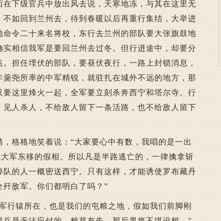
面在下级官兵中放出风去说，天寒地冻，与其在这里无
，不如回到兰州去，待到春暖以后再重行集结，大举进
地命令二十来名将校，东行去兰州的部队要大张旗鼓地
确实相信我军是要回兰州去过冬。但行进途中，却要分
点。担任埋伏的部队，要昼伏夜行，一路上封锁消息，
年羹尧所率的中军精锐，就驻扎在城外不远的地方，那
只要这里烽火一起，全军要立刻杀奔西宁和塔尔寺。行
，见人杀人，不给敌人留下一条活路，也不给敌人留下
格格地笑着说：“大家要心中有数，我唱的是一出
我大军东移的假相。所以凡是半路逃亡的，一律擒拿斩
掉队的人一概密送西宁。只有这样，才能诱使罗布藏丹
全歼敌军。你们都明白了吗？”
行辕所在，也是我们的屯粮之地，假如我们前脚刚
残兵是无法应付的。粮草有失，那后果将不堪设想。”