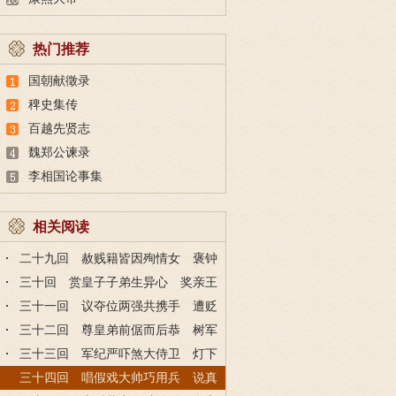
热门推荐
国朝献徵录
稗史集传
百越先贤志
魏郑公谏录
李相国论事集
相关阅读
二十九回 赦贱籍皆因殉情女 褒钟
馗只为社谡安
三十回 赏皇子子弟生异心 奖亲王
王府蓄乱臣
三十一回 议夺位两强共携手 遭贬
放千里定单骑
三十二回 尊皇弟前倨而后恭 树军
威砍手再杀头
三十三回 军纪严吓煞大侍卫 灯下
黑悟出敌行踪
三十四回 唱假戏大帅巧用兵 说真