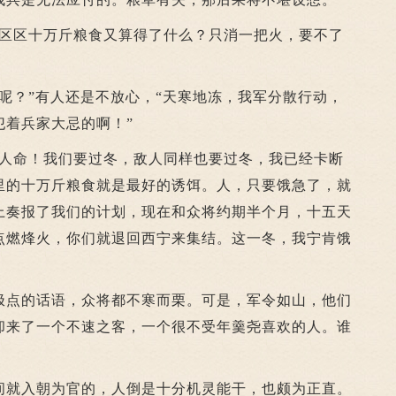
区十万斤粮食又算得了什么？只消一把火，要不了
？”有人还是不放心，“天寒地冻，我军分散行动，
犯着兵家大忌的啊！”
命！我们要过冬，敌人同样也要过冬，我已经卡断
里的十万斤粮食就是最好的诱饵。人，只要饿急了，就
上奏报了我们的计划，现在和众将约期半个月，十五天
点燃烽火，你们就退回西宁来集结。这一冬，我宁肯饿
点的话语，众将都不寒而栗。可是，军令如山，他们
却来了一个不速之客，一个很不受年羹尧喜欢的人。谁
就入朝为官的，人倒是十分机灵能干，也颇为正直。