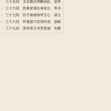
话巡抚得脱身
三十五回 太后薨京师酿动乱 皇帝
乐军报暖人心
三十六回 防事变调兵保皇位 争功
劳不惜当屠夫
三十七回 臣子难难猜帝王心 谋士
智智破佞臣妖
三十八回 怀鬼胎巧言强作色 放眼
望何惜一公爵
三十九回 赏军将王爷受责难 失爵
位女色堪自得