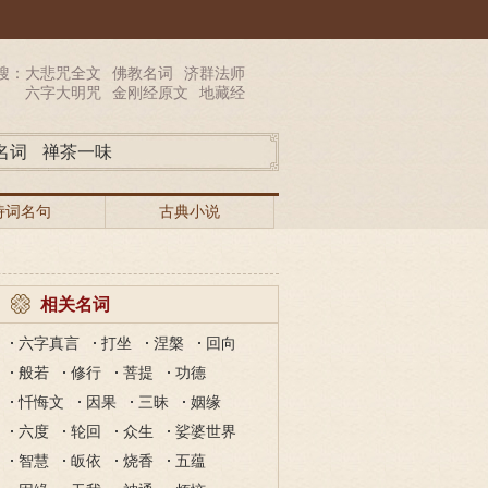
搜：
大悲咒全文
佛教名词
济群法师
六字大明咒
金刚经原文
地藏经
名词
禅茶一味
诗词名句
古典小说
相关名词
六字真言
打坐
涅槃
回向
般若
修行
菩提
功德
忏悔文
因果
三昧
姻缘
六度
轮回
众生
娑婆世界
智慧
皈依
烧香
五蕴