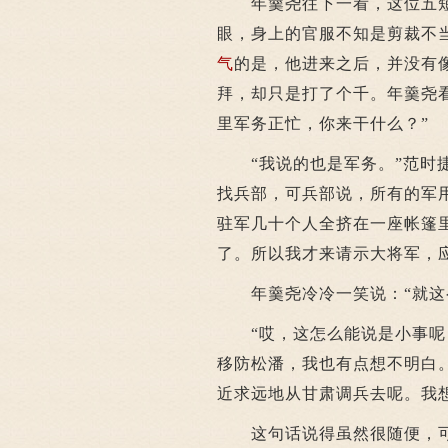
年羹尧往下一看，这位五短
眼，身上的官服不知是剪裁不
气
的是，他进来之后，并没有
拜，却只是打了个千。年羹尧
里军务正忙，你来干什么？”
“我说的也是军务。”范时捷
找兵部，可兵部说，所有的军
驻军几十个人全挤在一座帐篷
了。所以我才来请示大将军，
年羹尧冷冷一笑说：“就这么
“哎，这怎么能说是小事呢？
移防松潘，我也有点想不明白
近求远地从甘肃调兵去呢。我
这句话说得虽然很随便，可