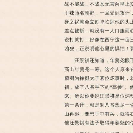
战不能战，不战又无言向皇上
手辣驰名朝野，一旦受到攻讦
身之祸就会立刻降临到他的头
差点被斩，就没有一人口服而
说打就打，好像在西宁这一亩
凶狠，正说明他心里的惧怕！
汪景祺还知道，年羹尧眼下
高出年羹尧一筹。这个人原来
额图为掸掇太子篡位坏事时，
禩，成了八爷手下的“高参”。
来。所以你要说汪景祺是位煽
第一条计，就是劝八爷想尽一
山再起，要想手中有兵，就得
他汪景祺有法子取得年羹尧的