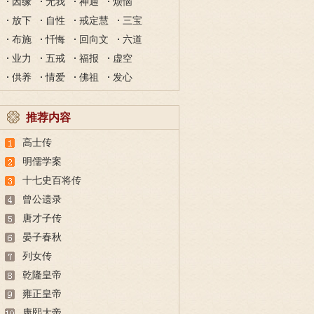
因缘
无我
神通
烦恼
放下
自性
戒定慧
三宝
布施
忏悔
回向文
六道
业力
五戒
福报
虚空
供养
情爱
佛祖
发心
推荐内容
高士传
明儒学案
十七史百将传
曾公遗录
唐才子传
晏子春秋
列女传
乾隆皇帝
雍正皇帝
康熙大帝