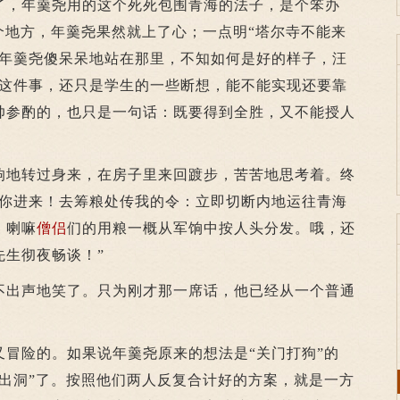
，年羹尧用的这个死死包围青海的法子，是个笨办
个地方，年羹尧果然就上了心；一点明“塔尔寺不能来
着年羹尧傻呆呆地站在那里，不知如何是好的样子，汪
实这件事，还只是学生的一些断想，能不能实现还要靠
帅参酌的，也只是一句话：既要得到全胜，又不能授人
地转过身来，在房子里来回踱步，苦苦地思考着。终
，你进来！去筹粮处传我的令：立即切断内地运往青海
、喇嘛
僧侣
们的用粮一概从军饷中按人头分发。哦，还
先生彻夜畅谈！”
出声地笑了。只为刚才那一席话，他已经从一个普通
险的。如果说年羹尧原来的想法是“关门打狗”的
狼出洞”了。按照他们两人反复合计好的方案，就是一方