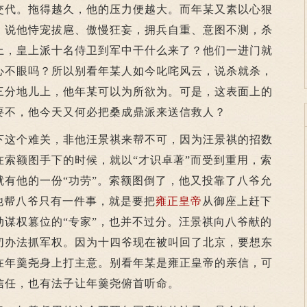
交代。拖得越久，他的压力便越大。而年某又素以心狠
，说他恃宠拔扈、傲慢狂妄，拥兵自重、意图不测，杀
上，皇上派十名侍卫到军中干什么来了？他们一进门就
心不眼吗？所以别看年某人如今叱咤风云，说杀就杀，
三分地儿上，他年某可以为所欲为。可是，这表面上的
要不，他今天又何必把桑成鼎派来送信救人？
这个难关，非他汪景祺来帮不可，因为汪景祺的招数
在索额图手下的时候，就以“才识卓著”而受到重用，索
就有他的一份“功劳”。索额图倒了，他又投靠了八爷允
他帮八爷只有一件事，就是要把
雍正皇帝
从御座上赶下
动谋权篡位的“专家”，也并不过分。汪景祺向八爷献的
切办法抓军权。因为十四爷现在被叫回了北京，要想东
在年羹尧身上打主意。别看年某是雍正皇帝的亲信，可
信任，也有法子让年羹尧俯首听命。