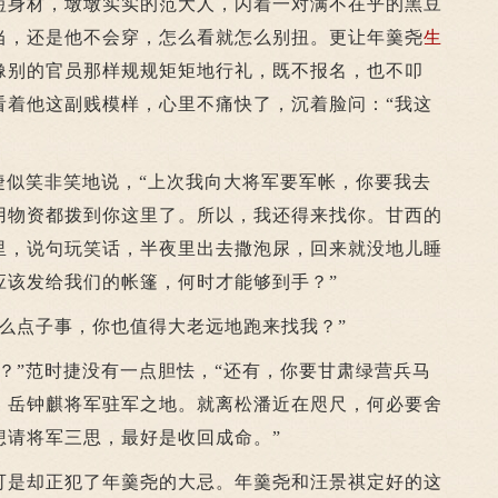
身材，墩墩实实的范大人，闪着一对满不在乎的黑豆
当，还是他不会穿，怎么看就怎么别扭。更让年羹尧
生
像别的官员那样规规矩矩地行礼，既不报名，也不叩
看着他这副贱模样，心里不痛快了，沉着脸问：“我这
似笑非笑地说，“上次我向大将军要军帐，你要我去
用物资都拨到你这里了。所以，我还得来找你。甘西的
里，说句玩笑话，半夜里出去撒泡尿，回来就没地儿睡
应该发给我们的帐篷，何时才能够到手？”
点子事，你也值得大老远地跑来找我？”
”范时捷没有一点胆怯，“还有，你要甘肃绿营兵马
。岳钟麒将军驻军之地。就离松潘近在咫尺，何必要舍
想请将军三思，最好是收回成命。”
是却正犯了年羹尧的大忌。年羹尧和汪景祺定好的这