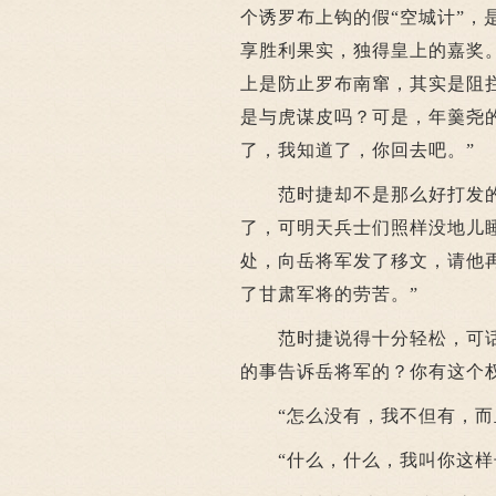
个诱罗布上钩的假“空城计”
享胜利果实，独得皇上的嘉奖
上是防止罗布南窜，其实是阻
是与虎谋皮吗？可是，年羹尧
了，我知道了，你回去吧。”
范时捷却不是那么好打发的：
了，可明天兵士们照样没地儿
处，向岳将军发了移文，请他
了甘肃军将的劳苦。”
范时捷说得十分轻松，可话一
的事告诉岳将军的？你有这个权
“怎么没有，我不但有，而且
“什么，什么，我叫你这样子