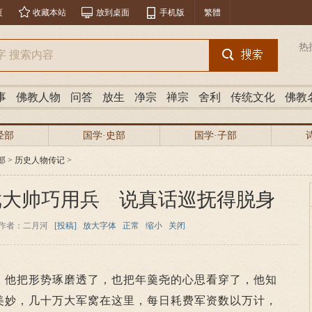
页
收藏本站
放到桌面
手机版
繁體
热
事
佛教人物
问答
放生
净宗
禅宗
舍利
传统文化
佛教
经部
国学·史部
国学·子部
部
>
历史人物传记
>
戏大帅巧用兵 说真话巡抚得脱身
作者：二月河
[投稿]
放大字体
正常
缩小
关闭
他把形势琢磨透了，也把年羹尧的心思看穿了，他知
美妙，几十万大军窝在这里，每日耗费军资数以万计，