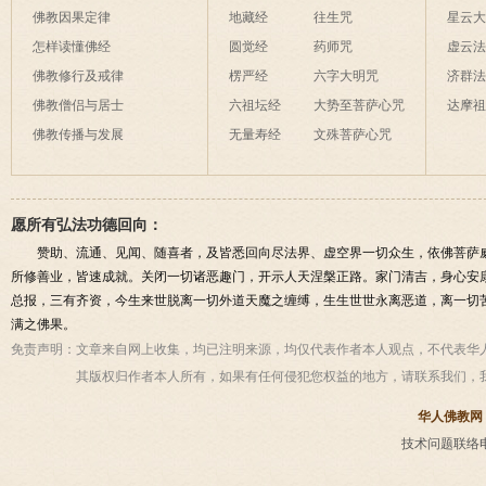
佛教因果定律
地藏经
往生咒
星云
怎样读懂佛经
圆觉经
药师咒
虚云
佛教修行及戒律
楞严经
六字大明咒
济群
佛教僧侣与居士
六祖坛经
大势至菩萨心咒
达摩
佛教传播与发展
无量寿经
文殊菩萨心咒
愿所有弘法功德回向：
赞助、流通、见闻、随喜者，及皆悉回向尽法界、虚空界一切众生，依佛菩萨
所修善业，皆速成就。关闭一切诸恶趣门，开示人天涅槃正路。家门清吉，身心安
总报，三有齐资，今生来世脱离一切外道天魔之缠缚，生生世世永离恶道，离一切
满之佛果。
免责声明：
文章来自网上收集，均已注明来源，均仅代表作者本人观点，不代表华
其版权归作者本人所有，如果有任何侵犯您权益的地方，请联系我们，
华人佛教网
技术问题联络