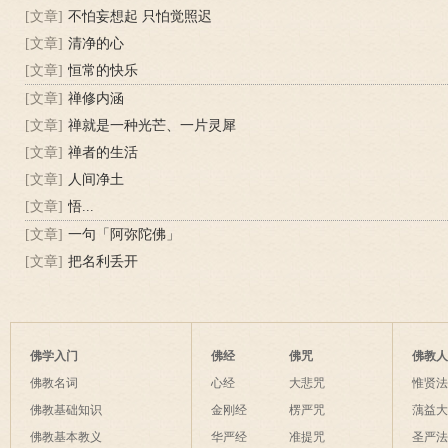
[文章]
不怕妄想起 只怕觉照迟
[文章]
清净的心
[文章]
恒常的快乐
[文章]
禅修内涵
[文章]
禅就是一种光芒、一片灵犀
[文章]
禅者的生活
[文章]
人间净土
[文章]
悟...
[文章]
一句「阿弥陀佛」
[文章]
把名利丢开
佛学入门
佛经
佛咒
佛教
佛教名词
心经
大悲咒
惟贤
佛教基础知识
金刚经
楞严咒
蕅益
佛教基本教义
华严经
准提咒
圣严