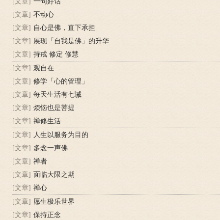
[文章]
一句好话
[文章]
不动心
[文章]
自心是佛，直下承担
[文章]
展现「自我是佛」的升华
[文章]
持戒 修定 修慧
[文章]
观自在
[文章]
修学「心的管理」
[文章]
每天生活有七诫
[文章]
烦恼也是菩提
[文章]
禅修生活
[文章]
人生以服务为目的
[文章]
多念一声佛
[文章]
禅者
[文章]
面临大限之期
[文章]
禅心
[文章]
愿生极乐世界
[文章]
保持正念