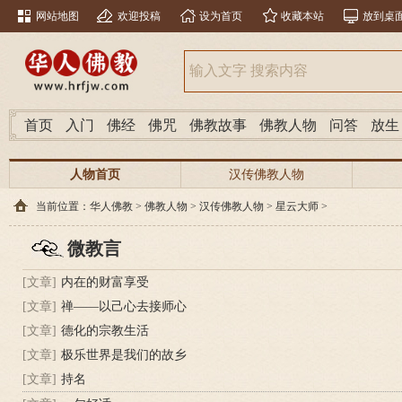
网站地图
欢迎投稿
设为首页
收藏本站
放到桌
首页
入门
佛经
佛咒
佛教故事
佛教人物
问答
放生
人物首页
汉传佛教人物
当前位置：
华人佛教
>
佛教人物
>
汉传佛教人物
>
星云大师
>
微教言
[文章]
内在的财富享受
[文章]
禅——以己心去接师心
[文章]
德化的宗教生活
[文章]
极乐世界是我们的故乡
[文章]
持名