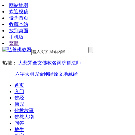
网站地图
欢迎投稿
设为首页
收藏本站
放到桌面
手机版
繁體
热搜：
大悲咒全文
佛教名词
济群法师
六字大明咒
金刚经原文
地藏经
首页
入门
佛经
佛咒
佛教故事
佛教人物
问答
放生