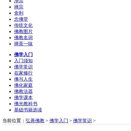
净宗
禅宗
舍利
念佛堂
传统文化
佛教图片
佛教名词
禅茶一味
佛学入门
入门须知
佛学常识
在家修行
佛与人生
佛化家庭
佛教法器
佛学课本
佛光教科书
基础书籍选读
当前位置：
弘善佛教
>
佛学入门
>
佛学常识
>