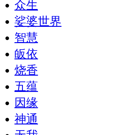
众生
娑婆世界
智慧
皈依
烧香
五蕴
因缘
神通