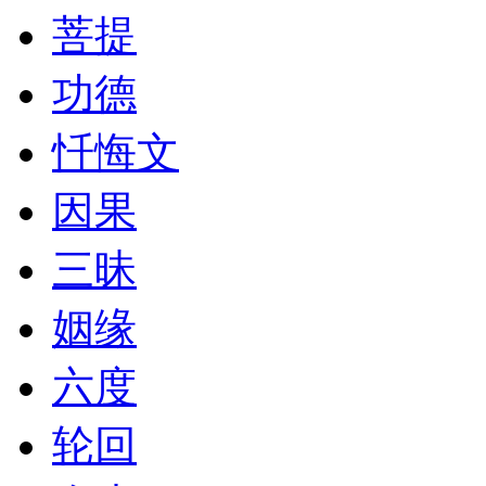
菩提
功德
忏悔文
因果
三昧
姻缘
六度
轮回