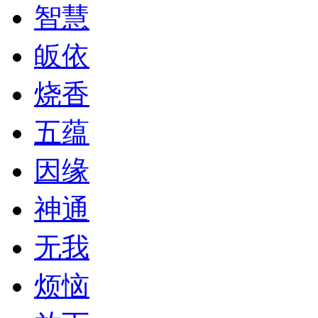
智慧
皈依
烧香
五蕴
因缘
神通
无我
烦恼