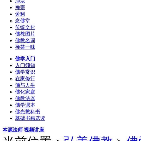
净宗
禅宗
舍利
念佛堂
传统文化
佛教图片
佛教名词
禅茶一味
佛学入门
入门须知
佛学常识
在家修行
佛与人生
佛化家庭
佛教法器
佛学课本
佛光教科书
基础书籍选读
本源法师
视频讲座