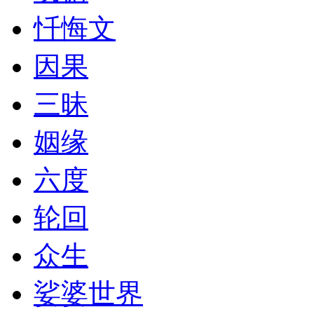
忏悔文
因果
三昧
姻缘
六度
轮回
众生
娑婆世界