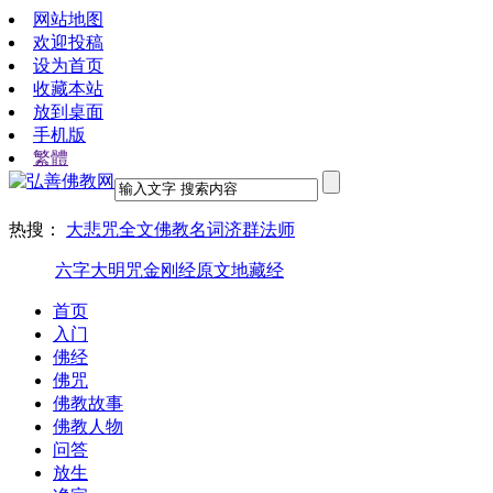
网站地图
欢迎投稿
设为首页
收藏本站
放到桌面
手机版
繁體
热搜：
大悲咒全文
佛教名词
济群法师
六字大明咒
金刚经原文
地藏经
首页
入门
佛经
佛咒
佛教故事
佛教人物
问答
放生